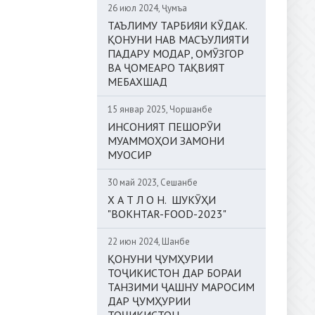
26 июл 2024, Ҷумъа
ТАЪЛИМУ ТАРБИЯИ КӮДАК.
ҚОНУНИ НАВ МАСЪУЛИЯТИ
ПАДАРУ МОДАР, ОМӮЗГОР
ВА ҶОМЕАРО ТАҚВИЯТ
МЕБАХШАД
15 январ 2025, Чоршанбе
ИНСОНИЯТ ПЕШОРӮИ
МУАММОҲОИ ЗАМОНИ
МУОСИР
30 май 2023, Сешанбе
Х А Т Л О Н. ШУКӮҲИ
"BOKHTAR-FOOD-2023"
22 июн 2024, Шанбе
ҚОНУНИ ҶУМҲУРИИ
ТОҶИКИСТОН ДАР БОРАИ
ТАНЗИМИ ҶАШНУ МАРОСИМ
ДАР ҶУМҲУРИИ
ТОҶИКИСТОН