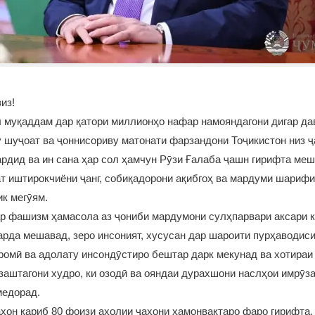
из!
л муқаддам дар қатори миллионҳо нафар намояндагони дигар да
 шуҷоат ва ҷоннисориву матонати фарзандони Тоҷикистон низ ҷ
рдид ва ин сана ҳар сол ҳамчун Рӯзи Ғалаба ҷашн гирифта меш
т иштирокчиёни ҷанг, собиқадорони ақибгоҳ ва мардуми шарифи
к мегӯям.
ар фашизм ҳамасола аз ҷониби мардумони сулҳпарвари аксари 
арда мешавад, зеро инсоният, хусусан дар шароити пурҳаводиси
ромӣ ва адолату инсондӯстиро бештар дарк мекунад ва хотираи
заштагони худро, ки озодӣ ва ояндаи дурахшони наслҳои имрӯз
медорад.
ҳон қариб 80 фоизи аҳолии ҷаҳони ҳамонвақтаро фаро гирифта,