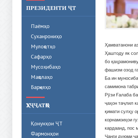
ПРЕЗИДЕНТИ ҶТ
Паёмҳо
Суханрониҳо
Ҳамватанони аз
Мулоқотҳо
Ҳаштоду як со
Сафарҳо
бо қаҳрамониву
Мусоҳибаҳо
фашизм озод га
Мақолаҳо
Ба ин муносиба
Барқияҳо
самимона табри
Рӯзи Ғалаба б
ҷаҳон таҷлил к
ҲУҶҶАТҲО
қимати сулҳу о
корнамоиҳои гу
Қонунҳои ҶТ
кардаанд, пос 
Фармонҳои
Ҷанги дуюми ҷа