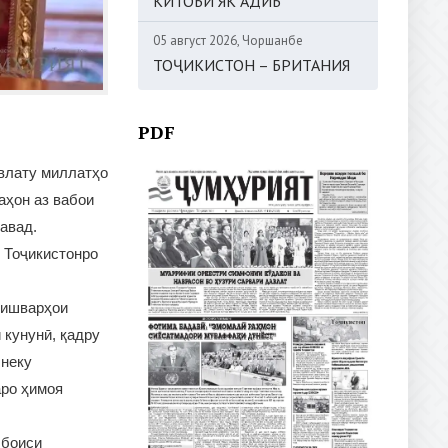
КИТОБИ ЯК АДИБ
05 август 2026, Чоршанбе
ТОҶИКИСТОН – БРИТАНИЯ
PDF
влату миллатҳо
аҳон аз вабои
авад.
 Тоҷикистонро
кишварҳои
 кунунӣ, қадру
 неку
аро ҳимоя
 боиси