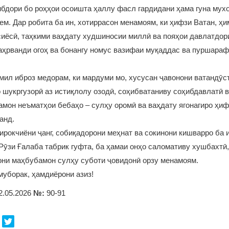
ибдори бо роҳҳои осоишта ҳаллу фасл гардидани ҳама гуна мух
м. Дар робита ба ин, хотиррасон менамоям, ки ҳифзи Ватан, ҳи
сиёсӣ, таҳкими ваҳдату худшиносии миллӣ ва пояҳои давлатдор
аҳрванди огоҳ ва бонангу номус вазифаи муқаддас ва пуршараф
мил иброз медорам, ки мардуми мо, хусусан ҷавонони ватандӯст
 шукргузорӣ аз истиқлолу озодӣ, соҳибватаниву соҳибдавлатӣ в
мон неъматҳои бебаҳо – сулҳу оромӣ ва ваҳдату ягонагиро ҳиф
анд.
ирокчиёни ҷанг, собиқадорони меҳнат ва сокинони кишварро ба 
Рӯзи Ғалаба табрик гуфта, ба ҳамаи онҳо саломативу хушбахтӣ,
они маҳбубамон сулҳу суботи ҷовидонӣ орзу менамоям.
уборак, ҳамдиёрони азиз!
2.05.2026
№:
90-91