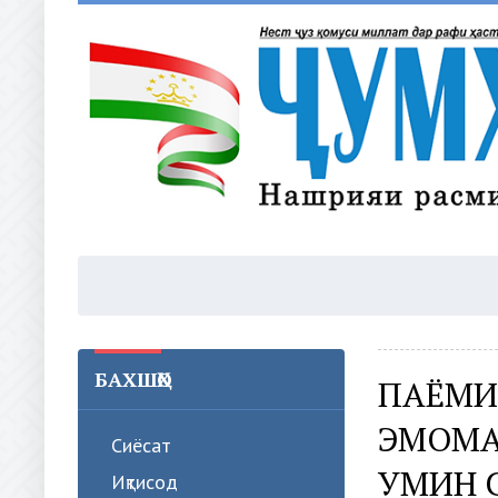
БАХШҲО
ПАЁМИ
ЭМОМА
Сиёсат
УМИН 
Иқтисод