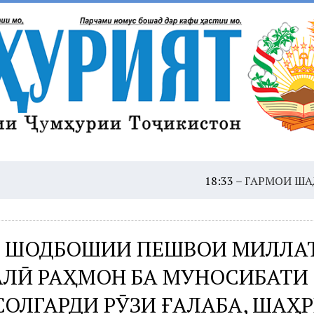
18:33 –
ГАРМОИ ШАДИД: ҲУШДО
 ШОДБОШИИ ПЕШВОИ МИЛЛА
ЛӢ РАҲМОН БА МУНОСИБАТИ 
СОЛГАРДИ РӮЗИ ҒАЛАБА, ШАҲ