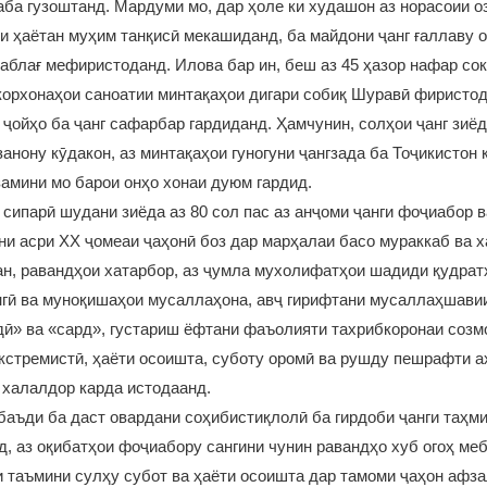
аба гузоштанд. Мардуми мо, дар ҳоле ки худашон аз норасоии о
и ҳаётан муҳим танқисӣ мекашиданд, ба майдони ҷанг ғаллаву о
аблағ мефиристоданд. Илова бар ин, беш аз 45 ҳазор нафар со
корхонаҳои саноатии минтақаҳои дигари собиқ Шуравӣ фиристод
 ҷойҳо ба ҷанг сафарбар гардиданд. Ҳамчунин, солҳои ҷанг зиёд
занону кӯдакон, аз минтақаҳои гуногуни ҷангзада ба Тоҷикистон 
амини мо барои онҳо хонаи дуюм гардид.
сипарӣ шудани зиёда аз 80 сол пас аз анҷоми ҷанги фоҷиабор в
и асри XX ҷомеаи ҷаҳонӣ боз дар марҳалаи басо мураккаб ва х
н, равандҳои хатарбор, аз ҷумла мухолифатҳои шадиди қудрат
нгӣ ва муноқишаҳои мусаллаҳона, авҷ гирифтани мусаллаҳшави
дӣ» ва «сард», густариш ёфтани фаъолияти тахрибкоронаи созм
кстремистӣ, ҳаёти осоишта, суботу оромӣ ва рушду пешрафти а
 халалдор карда истодаанд.
 баъди ба даст овардани соҳибистиқлолӣ ба гирдоби ҷанги таҳ
д, аз оқибатҳои фоҷиабору сангини чунин равандҳо хуб огоҳ меб
 таъмини сулҳу субот ва ҳаёти осоишта дар тамоми ҷаҳон афз