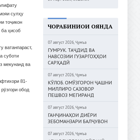
олифату
мояи сулҳу
ии тоҷикон
ЧОРАБИНИҲОИ ОЯНДА
 ба ҳисоб
07 август 2026, Ҷумъа
у ватанпараст,
ГУМРУК. ТАҶДИД ВА
НАВСОЗИИ ГУЗАРГОҲҲОИ
а суботи
САРҲАДӢ
з мекунанд ва
07 август 2026, Ҷумъа
ифтихори 81-
КӮЛОБ. ОМӮЗГОРОН ҶАШНИ
МИЛЛИРО САЗОВОР
 рӯзгори обод
ПЕШВОЗ МЕГИРАНД
07 август 2026, Ҷумъа
ГАНҶИНАҲОИ ДИЁРИ
ЗЕБОМАНЗАРИ БАЛҶУВОН
07 август 2026, Ҷумъа