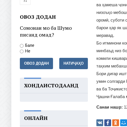
31
ва ҳамеша ҷон
низоъҳо мебоше
ОВОЗ ДОДАН
оромӣ, суботи 
Сомонаи мо ба Шумо
барои ҳар як ш
писанд омад?
меравад.
Бо итминони ко
Бале
Не
минбаъд низ бо
комили кишвара
ОВОЗ ДОДАН
НАТИҶАҲО
таҳким мебахш
Бори дигар ишт
умин солгарди 
ХОНДАИСТОДААНД
ва ба Тоҷикист
Ҷашни Ғалаба м
Санаи нашр:
1
ОНЛАЙН