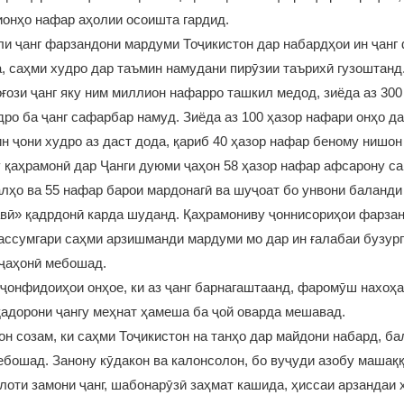
онҳо нафар аҳолии осоишта гардид.
ли ҷанг фарзандони мардуми Тоҷикистон дар набардҳои ин ҷанг
, саҳми худро дар таъмин намудани пирӯзии таърихӣ гузоштанд.
оғози ҷанг яку ним миллион нафарро ташкил медод, зиёда аз 30
ро ба ҷанг сафарбар намуд. Зиёда аз 100 ҳазор нафари онҳо д
н ҷони худро аз даст дода, қариб 40 ҳазор нафар беному нишон
 қаҳрамонӣ дар Ҷанги дуюми ҷаҳон 58 ҳазор нафар афсарону са
лҳо ва 55 нафар барои мардонагӣ ва шуҷоат бо унвони баланд
вӣ» қадрдонӣ карда шуданд. Қаҳрамониву ҷоннисориҳои фарза
ассумгари саҳми арзишманди мардуми мо дар ин ғалабаи бузург
 ҷаҳонӣ мебошад.
 ҷонфидоиҳои онҳое, ки аз ҷанг барнагаштаанд, фаромӯш нахоҳ
адорони ҷангу меҳнат ҳамеша ба ҷой оварда мешавад.
н созам, ки саҳми Тоҷикистон на танҳо дар майдони набард, ба
ебошад. Занону кӯдакон ва калонсолон, бо вуҷуди азобу машаққ
лоти замони ҷанг, шабонарӯзӣ заҳмат кашида, ҳиссаи арзандаи 