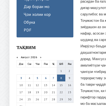
расидан ба ғал
Дар бораи мо
дигар маҳсулот
Ҷои холии кор
сарулибос ва м
Тоҷикистон ба 
Обуна
зиёдашон аз он
PDF
нафар, асосан 
шуданд ва сарз
Имрӯзҳо баъди 
ТАҚВИМ
даҳшатноктарин
«
Август 2026 »
дорад. Махсуса
Дш
Сш
Чш
Пш
Ҷъ
Шб
Яш
амалиётҳои ҷа
1
2
ҷангҳои «гибри
террористиву э
3
4
5
6
7
8
9
ба таври ҷиддӣ
10
11
12
13
14
15
16
Тоҷикистон, ки
17
18
19
20
21
22
23
гирифтор гарди
24
25
26
27
28
29
30
мо ба масъалаи