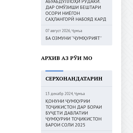
АБУАБДУЛЛОҲИ РӮДАКӢ.
ДАР ОМӮЗИШИ БЕШТАРИ
ОСОРИ НИЁГОН
САҲЛАНГОРӢ НАБОЯД КАРД
07 август 2026, Ҷумъа
БА ОЗМУНИ “ҶУМҲУРИЯТ”
АРХИВ АЗ РӮИ МОҲ
СЕРХОНАНДАТАРИН
13 декабр 2024, Ҷумъа
ҚОНУНИ ҶУМҲУРИИ
ТОҶИКИСТОН ДАР БОРАИ
БУҶЕТИ ДАВЛАТИИ
ҶУМҲУРИИ ТОҶИКИСТОН
БАРОИ СОЛИ 2025