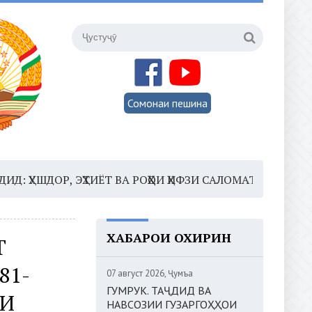
Сомонаи пешина
Р, ЭҲТИЁТ ВА РОҲҲОИ ҲИФЗИ САЛОМАТӢ
16:35 –
ШОМ
ХАБАРҲОИ ОХИРИН
Т
81-
07 август 2026, Ҷумъа
ГУМРУК. ТАҶДИД ВА
РИ
НАВСОЗИИ ГУЗАРГОҲҲОИ