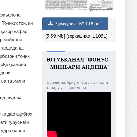
 фаъолона
Ҷумҳурият № 118.pdf
 Тоҷикистон, ки
0 ҳазор нафар
[3.59 Mb] (зеркашиҳо: 11051)
ар майдони
 гардиданд.
рбозони тоҷик
ЮТУБКАНАЛ "ФОНУС
и «Қаҳрамони
- МИНБАРИ АНДЕША"
ндони
 ва таъмини
Ориёнома. Армуғоне дар шинохти
тамаддуни ҷовидона
анд шуд ва
лки дар ақибгоҳ
ати гуруснагӣ
худро барои