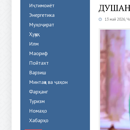
Иҷтимоиёт
ДУШАНБ
Энергетика
13 май 2026, 
Муҳоҷират
Ҳуқуқ
Илм
Маориф
Пойтахт
Варзиш
Минтақа ва ҷаҳон
Фарҳанг
Туризм
Номаҳо
Хабарҳо