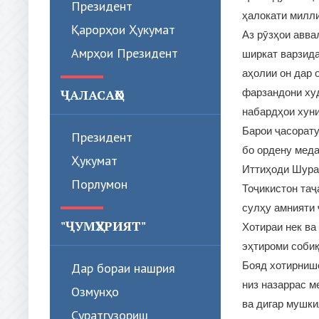
Президент
ҳалокати милли
Қарорҳои Ҳукумат
Аз рӯзҳои авва
Амрҳои Президент
ширкат варзида
аҳолии он дар 
фарзандони худ
ҶАЛАСАҲО
набардҳои хуни
Барои ҷасорату
Президент
бо ордену меда
Ҳукумат
Иттиҳоди Шура
Порлумон
Тоҷикистон таҷ
сулҳу амнияти
"ҶУМҲУРИЯТ"
Хотираи нек ва
эҳтироми собиқ
Бояд хотирнишо
Дар бораи нашрия
низ назаррас м
Озмунҳо
ва дигар мушки
Суратгузориш