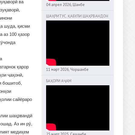
зуқаворӣ ва
04 апрел 2026, Шанбе
зуқаворӣ,
ШАҲРИТУС. ҚАБУЛИ ШАҲРВАНДОН
кинони
а шуда, қисми
а аз 100 ҳазор
кӯчонда
а
атарнок қарор
11 март 2026, Чоршанбе
ҳои ҷаҳонӣ,
БАҲОРИ АҶАМ
и бошитоб,
онҳои
ҳолии сайёраро
милии шаҳрвандӣ
ошад. Аз ин рӯ,
алият медиҳем
25 март 2025, Сешанбе