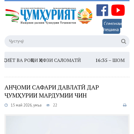
Сомонаи
пешина
Т ВА РОҲҲОИ ҲИФЗИ САЛОМАТӢ
16:35 –
ШОМИ ШАНБ
АНҶОМИ САФАРИ ДАВЛАТӢ ДАР
ҶУМҲУРИИ МАРДУМИИ ЧИН
15 май 2026, Ҷумъа
22