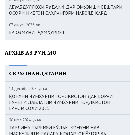
АБУАБДУЛЛОҲИ РӮДАКӢ. ДАР ОМӮЗИШИ БЕШТАРИ
ОСОРИ НИЁГОН САҲЛАНГОРӢ НАБОЯД КАРД
07 август 2026, Ҷумъа
БА ОЗМУНИ “ҶУМҲУРИЯТ”
АРХИВ АЗ РӮИ МОҲ
СЕРХОНАНДАТАРИН
13 декабр 2024, Ҷумъа
ҚОНУНИ ҶУМҲУРИИ ТОҶИКИСТОН ДАР БОРАИ
БУҶЕТИ ДАВЛАТИИ ҶУМҲУРИИ ТОҶИКИСТОН
БАРОИ СОЛИ 2025
26 июл 2024, Ҷумъа
ТАЪЛИМУ ТАРБИЯИ КӮДАК. ҚОНУНИ НАВ
МАСЪУЛИЯТИ ПАДАРУ МОДАР, ОМӮЗГОР ВА