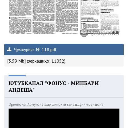
Ҷумҳурият № 118.pdf
[3.59 Mb] (зеркашиҳо: 11052)
ЮТУБКАНАЛ "ФОНУС - МИНБАРИ
АНДЕША"
Ориёнома. Армуғоне дар шинохти тамаддуни ҷовидона