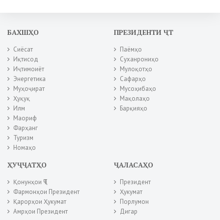
БАХШҲО
ПРЕЗИДЕНТИ ҶТ
Сиёсат
Паёмҳо
Иқтисод
Суханрониҳо
Иҷтимоиёт
Мулоқотҳо
Энергетика
Сафарҳо
Муҳоҷират
Мусоҳибаҳо
Ҳуқуқ
Мақолаҳо
Илм
Барқияҳо
Маориф
Фарҳанг
Туризм
Номаҳо
ҲУҶҶАТҲО
ҶАЛАСАҲО
Қонунҳои ҶТ
Президент
Фармонҳои Президент
Ҳукумат
Қарорҳои Ҳукумат
Порлумон
Амрҳои Президент
Дигар