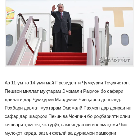
Аз 11-ум то 14-уми май Президенти Ҷумҳурии Тоҷикистон,
Пешвои миллат муҳтарам Эмомалӣ Раҳмон бо сафари
давлатӣ дар Ҷумҳурии Мардумии Чин қарор доштанд.
Роҳбари давлат муҳтарам Эмомалӣ Раҳмон дар доираи ин
сафар дар шаҳрҳои Пекин ва Чонгчин бо роҳбарияти олии
кишвари ҳамсоя, як гурӯҳ намояндагони воломақоми Чин
мулоқот карда, вазъи феълӣ ва дурнамои ҳамкории