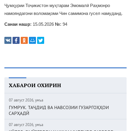
Ҷумҳурии Тоҷикистон муҳтарам Эмомалӣ Раҳмонро
намояндагони воломақоми Чин самимона гусел намуданд.
Санаи нашр:
15.05.2026
№:
94
ХАБАРҲОИ ОХИРИН
07 август 2026, Ҷумъа
ГУМРУК. ТАҶДИД ВА НАВСОЗИИ ГУЗАРГОҲҲОИ
САРҲАДӢ
07 август 2026, Ҷумъа