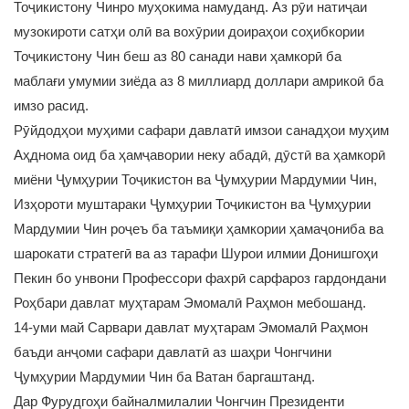
Тоҷикистону Чинро муҳокима намуданд. Аз рӯи натиҷаи
музокироти сатҳи олӣ ва вохӯрии доираҳои соҳибкории
Тоҷикистону Чин беш аз 80 санади нави ҳамкорӣ ба
маблағи умумии зиёда аз 8 миллиард доллари амрикоӣ ба
имзо расид.
Рӯйдодҳои муҳими сафари давлатӣ имзои санадҳои муҳим
Аҳднома оид ба ҳамҷавории неку абадӣ, дӯстӣ ва ҳамкорӣ
миёни Ҷумҳурии Тоҷикистон ва Ҷумҳурии Мардумии Чин,
Изҳороти муштараки Ҷумҳурии Тоҷикистон ва Ҷумҳурии
Мардумии Чин роҷеъ ба таъмиқи ҳамкории ҳамаҷониба ва
шарокати стратегӣ ва аз тарафи Шурои илмии Донишгоҳи
Пекин бо унвони Профессори фахрӣ сарфароз гардондани
Роҳбари давлат муҳтарам Эмомалӣ Раҳмон мебошанд.
14-уми май Сарвари давлат муҳтарам Эмомалӣ Раҳмон
баъди анҷоми сафари давлатӣ аз шаҳри Чонгчини
Ҷумҳурии Мардумии Чин ба Ватан баргаштанд.
Дар Фурудгоҳи байналмилалии Чонгчин Президенти