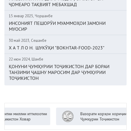
ҶОМЕАРО ТАҚВИЯТ МЕБАХШАД
15 январ 2025, Чоршанбе
ИНСОНИЯТ ПЕШОРӮИ МУАММОҲОИ ЗАМОНИ
МУОСИР
30 май 2023, Сешанбе
Х А Т Л О Н. ШУКӮҲИ "BOKHTAR-FOOD-2023"
22 июн 2024, Шанбе
ҚОНУНИ ҶУМҲУРИИ ТОҶИКИСТОН ДАР БОРАИ
ТАНЗИМИ ҶАШНУ МАРОСИМ ДАР ҶУМҲУРИИ
ТОҶИКИСТОН
и миллии иттилоотии
Вазорати корҳои хориҷии
стон Ховар
Ҷумҳурии Тоҷикистон