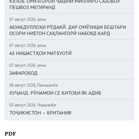
КӮЛОБ. ОМӮЗГОРОН ҶАШНИ МИЛЛИРО САЗОВОР
ПЕШВОЗ МЕГИРАНД
07 август 2026, Ҷумъа
АБУАБДУЛЛОҲИ РӮДАКӢ. ДАР ОМӮЗИШИ БЕШТАРИ
ОСОРИ НИЁГОН САҲЛАНГОРӢ НАБОЯД КАРД
07 август 2026, Ҷумъа
АЗ НИШАСТҲОИ МАТБУОТӢ
07 август 2026, Ҷумъа
ЗАФАРОБОД
06 август 2026, Панҷшанбе
ХУҶАНД. РӮНАМОИ СЕ КИТОБИ ЯК АДИБ
05 август 2026, Чоршанбе
ТОҶИКИСТОН – БРИТАНИЯ
PDF