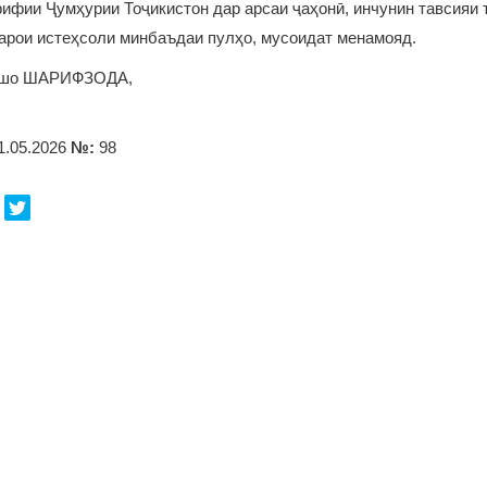
ифии Ҷумҳурии Тоҷикистон дар арсаи ҷаҳонӣ, инчунин тавсияи 
арои истеҳсоли минбаъдаи пулҳо, мусоидат менамояд.
ршо ШАРИФЗОДА,
1.05.2026
№:
98