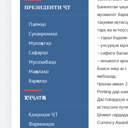
ПРЕЗИДЕНТИ ҶТ
Банкнотаи ҷашн
муомилот баро
таҳкими иқтис
Паёмҳо
тарҳ ва истеҳс
Суханрониҳо
– тарҳи бадеии
Мулоқотҳо
– унсурҳои муо
Сафарҳо
– сифати балан
– инъикоси арз
Мусоҳибаҳо
Боиси зикр аст
Мақолаҳо
мебошад.
Барқияҳо
Ҷоизаи аввал 2
Printing дар ш
ҲУҶҶАТҲО
Дастовардҳои м
истеҳсоли пул
Қонунҳои ҶТ
Шомил гардида
Currency Awar
Фармонҳои