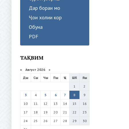
Дар бораи мо
Ҷои холии кор
Обуна
PDF
ТАҚВИМ
«
Август 2026 »
Дш
Сш
Чш
Пш
Ҷъ
Шб
Яш
1
2
3
4
5
6
7
8
9
10
11
12
13
14
15
16
17
18
19
20
21
22
23
24
25
26
27
28
29
30