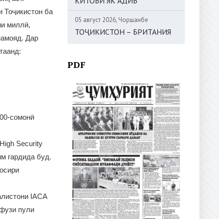
КИТОБИ ЯК АДИБ
и Тоҷикистон ба
05 август 2026, Чоршанбе
и миллӣ,
ТОҶИКИСТОН – БРИТАНИЯ
намояд. Дар
таанд:
PDF
100-сомонӣ
igh Security
им гардида буд.
уосири
алистони IACA
уфузи пули