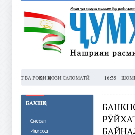
Т ВА РОҲҲОИ ҲИФЗИ САЛОМАТӢ
16:35 –
ШОМИ ШАНБ
БАХШҲО
БАНКН
РӮЙХА
Сиёсат
БАЙНА
Иқтисод