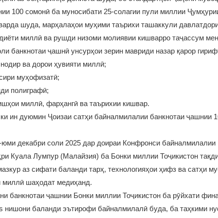
ии 100 сомонӣ ба муносибати 25-солагии пули миллии Ҷумҳури
варда шуда, марҳалаҳои муҳими таърихи ташаккули давлатдори
одиёти миллӣ ва рушди низоми молиявии кишварро таҷассум ме
оли банкнотаи ҷашнӣ унсурҳои зерин мавриди назар қарор гириф
 нодир ва дорои ҳувияти миллӣ;
сири муҳофизатӣ;
ди полиграфӣ;
ишҳои миллӣ, фарҳангӣ ва таърихии кишвар.
, ки ин дуюмин Ҷоизаи сатҳи байналмилалии банкнотаи ҷашнии 
-юми декабри соли 2025 дар доираи Конфронси байналмилалии H
аҳри Куала Лумпур (Малайзия) ба Бонки миллии Тоҷикистон тақд
азкур аз сифати баланди тарҳ, технологияҳои ҳифз ва сатҳи м
и миллӣ шаҳодат медиҳанд.
ни банкнотаи ҷашнии Бонки миллии Тоҷикистон ба рӯйхати фин
ds нишони баланди эътирофи байналмилалӣ буда, ба таҳкими н