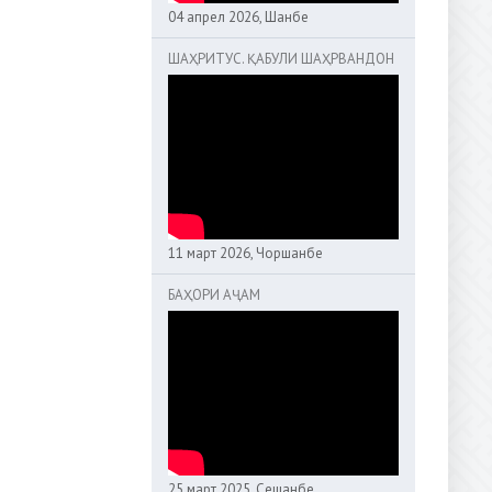
04 апрел 2026, Шанбе
ШАҲРИТУС. ҚАБУЛИ ШАҲРВАНДОН
11 март 2026, Чоршанбе
БАҲОРИ АҶАМ
25 март 2025, Сешанбе