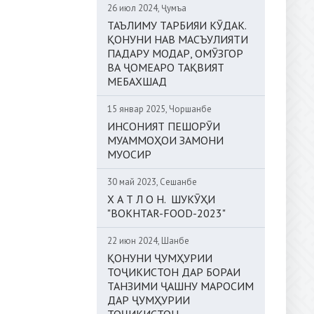
26 июл 2024, Ҷумъа
ТАЪЛИМУ ТАРБИЯИ КӮДАК.
ҚОНУНИ НАВ МАСЪУЛИЯТИ
ПАДАРУ МОДАР, ОМӮЗГОР
ВА ҶОМЕАРО ТАҚВИЯТ
МЕБАХШАД
15 январ 2025, Чоршанбе
ИНСОНИЯТ ПЕШОРӮИ
МУАММОҲОИ ЗАМОНИ
МУОСИР
30 май 2023, Сешанбе
Х А Т Л О Н. ШУКӮҲИ
"BOKHTAR-FOOD-2023"
22 июн 2024, Шанбе
ҚОНУНИ ҶУМҲУРИИ
ТОҶИКИСТОН ДАР БОРАИ
ТАНЗИМИ ҶАШНУ МАРОСИМ
ДАР ҶУМҲУРИИ
ТОҶИКИСТОН