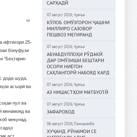
САРҲАДӢ
07 август 2026, Ҷумъа
КӮЛОБ. ОМӮЗГОРОН ҶАШНИ
МИЛЛИРО САЗОВОР
ПЕШВОЗ МЕГИРАНД
а ифтихори 25-
07 август 2026, Ҷумъа
изаи бонуфузи
АБУАБДУЛЛОҲИ РӮДАКӢ.
яи “Беҳтарин
ДАР ОМӮЗИШИ БЕШТАРИ
ОСОРИ НИЁГОН
САҲЛАНГОРӢ НАБОЯД КАРД
ис дода шуда,
07 август 2026, Ҷумъа
яҳои асъорӣ ва
АЗ НИШАСТҲОИ МАТБУОТӢ
 соҳаи пул ва
07 август 2026, Ҷумъа
зӣ менамояд ва
ЗАФАРОБОД
ихоб мекунад.
06 август 2026, Панҷшанбе
 садҳо
ХУҶАНД. РӮНАМОИ СЕ
иқ аст.