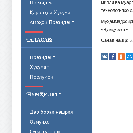
Президент
миллӣ ва муарр
технологияҳо б
Қарорҳои Ҳукумат
Амрҳои Президент
Муҳаммадзои
«Ҷумҳурият»
ҶАЛАСАҲО
Санаи нашр:
2
Президент
Ҳукумат
Порлумон
"ҶУМҲУРИЯТ"
Дар бораи нашрия
Озмунҳо
Суратгузориш