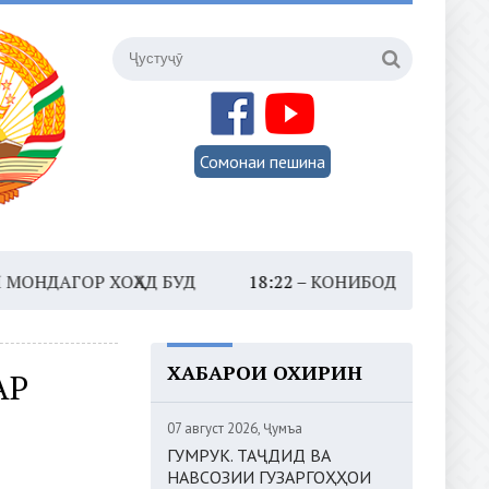
Сомонаи пешина
ОР ХОҲАД БУД
18:22 –
КОНИБОДОМ. КОРГОҲИ БАСТ
ХАБАРҲОИ ОХИРИН
АР
07 август 2026, Ҷумъа
ГУМРУК. ТАҶДИД ВА
НАВСОЗИИ ГУЗАРГОҲҲОИ