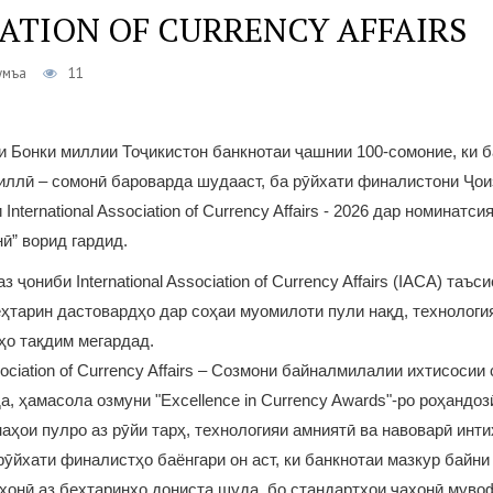
ATION OF CURRENCY AFFAIRS
умъа
11
и Бонки миллии Тоҷикистон банкнотаи ҷашнии 100-сомоние, ки б
иллӣ – сомонӣ бароварда шудааст, ба рӯйхати финалистони Ҷо
nternational Association of Currency Affairs - 2026 дар номинатси
ӣ” ворид гардид.
з ҷониби International Association of Currency Affairs (IACA) таъс
ҳтарин дастовардҳо дар соҳаи муомилоти пули нақд, технологи
ҳо тақдим мегардад.
ssociation of Currency Affairs – Созмони байналмилалии ихтисосии
а, ҳамасола озмуни "Excellence in Currency Awards"-ро роҳандо
аҳои пулро аз рӯйи тарҳ, технологияи амниятӣ ва навоварӣ инт
ӯйхати финалистҳо баёнгари он аст, ки банкнотаи мазкур байни
ҳонӣ аз беҳтаринҳо дониста шуда, бо стандартҳои ҷаҳонӣ мувоф