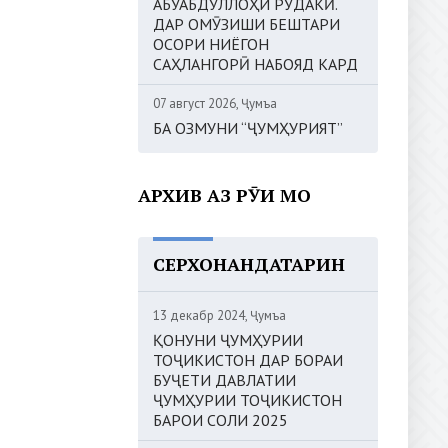
АБУАБДУЛЛОҲИ РӮДАКӢ.
ДАР ОМӮЗИШИ БЕШТАРИ
ОСОРИ НИЁГОН
САҲЛАНГОРӢ НАБОЯД КАРД
07 август 2026, Ҷумъа
БА ОЗМУНИ “ҶУМҲУРИЯТ”
АРХИВ АЗ РӮИ МОҲ
СЕРХОНАНДАТАРИН
13 декабр 2024, Ҷумъа
ҚОНУНИ ҶУМҲУРИИ
ТОҶИКИСТОН ДАР БОРАИ
БУҶЕТИ ДАВЛАТИИ
ҶУМҲУРИИ ТОҶИКИСТОН
БАРОИ СОЛИ 2025