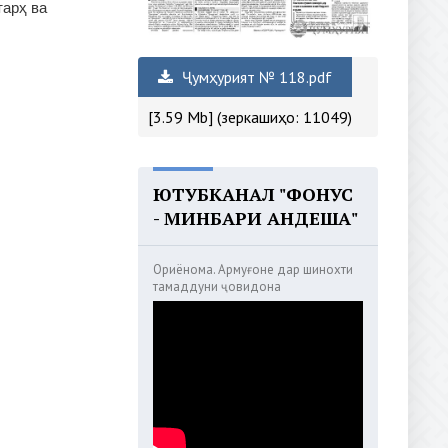
тарҳ ва
Ҷумҳурият № 118.pdf
[3.59 Mb] (зеркашиҳо: 11049)
ЮТУБКАНАЛ "ФОНУС
- МИНБАРИ АНДЕША"
Ориёнома. Армуғоне дар шинохти
тамаддуни ҷовидона