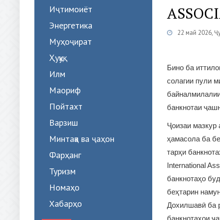
Иҷтимоиёт
ASSOCI
Энергетика
22 май 2026, Ҷ
Муҳоҷират
Ҳуқуқ
Бино ба иттило
Илм
солагии пули м
Маориф
байналмилалии I
Пойтахт
банкнотаи ҷашн
Варзиш
Ҷоизаи мазкур а
Минтақа ва ҷаҳон
ҳамасола ба бе
тарҳи банкнота
Фарҳанг
International A
Туризм
банкнотаҳо буд
Номаҳо
беҳтарин намун
Хабарҳо
Дохилшавӣ ба р
банкнотаҳои ҷа