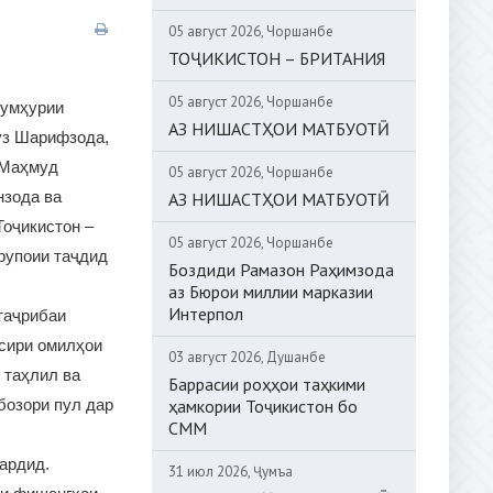
05 август 2026, Чоршанбе
ТОҶИКИСТОН – БРИТАНИЯ
05 август 2026, Чоршанбе
Ҷумҳурии
АЗ НИШАСТҲОИ МАТБУОТӢ
ӯз Шарифзода,
 Маҳмуд
05 август 2026, Чоршанбе
нзода ва
АЗ НИШАСТҲОИ МАТБУОТӢ
Тоҷикистон –
05 август 2026, Чоршанбе
рупоии таҷдид
Боздиди Рамазон Раҳимзода
аз Бюрои миллии марказии
Интерпол
таҷрибаи
ъсири омилҳои
03 август 2026, Душанбе
 таҳлил ва
Баррасии роҳҳои таҳкими
бозори пул дар
ҳамкории Тоҷикистон бо
СММ
ардид.
31 июл 2026, Ҷумъа