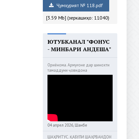
Ҷумҳурият № 118.pdf
[3.59 Mb] (зеркашиҳо: 11040)
ЮТУБКАНАЛ "ФОНУС
- МИНБАРИ АНДЕША"
Ориёнома. Армуғоне дар шинохти
тамаддуни ҷовидона
04 апрел 2026, Шанбе
ШАҲРИТУС. ҚАБУЛИ ШАҲРВАНДОН