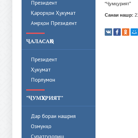
Президент
“Ҷумҳурият”
Қарорҳои Ҳукумат
Санаи нашр:
2
Амрҳои Президент
ҶАЛАСАҲО
Президент
Ҳукумат
Порлумон
"ҶУМҲУРИЯТ"
Дар бораи нашрия
Озмунҳо
Суратгузориш