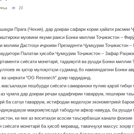
умъа
20
шаҳри Прага (Чехия), дар доираи сафари кории ҳайати расмии 
 иштироки муовини якуми раиси Бонки миллии Тоҷикистон – Фир
и молияи Дастгоҳи иҷроияи Президенти Ҷумҳурии Тоҷикистон –
раудитори Палатаи ҳисоби Ҷумҳурии Тоҷикистон – Зафар Раҳмо
ртаменти сиёсати монетарӣ, тадқиқотӣ ва рушди Бонки миллии 
ллоев як қатор мулоқотҳои судманд бо намояндагони Бонки ав
 ва ширкати “OG Research” доир гардиданд.
 масъалаҳои пешбурди сиёсати самараноки пулию қарзӣ тибқи 
аз ҷумла дар доираи реҷаи ҳадафгирии таваррум, пешгирии та
ӣ ба сатҳи таваррум, истифодаи моделҳои эконометрикӣ барои
ндиҳандаҳои макроиқтисодӣ табодули афкор намуда, ба рушди 
истон, ки яке аз воситаҳои асосии таъсирбахши канали фоизии
 сиёсати монетарӣ ба ҳисоб меравад, таваҷҷуҳи махсус зоҳир г