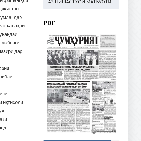
ии фишангҳои
АЗ НИШАСТҲОИ МАТБУОТӢ
ҷикистон
ҷумла, дар
PDF
 масъалаҳои
кунандаи
и маблағи
пазирӣ дар
сони
ҷрибаи
ини
и иқтисоди
уд.
аки
анд.