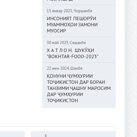
15 январ 2025, Чоршанбе
ИНСОНИЯТ ПЕШОРӮИ
МУАММОҲОИ ЗАМОНИ
МУОСИР
30 май 2023, Сешанбе
Х А Т Л О Н. ШУКӮҲИ
"BOKHTAR-FOOD-2023"
22 июн 2024, Шанбе
ҚОНУНИ ҶУМҲУРИИ
ТОҶИКИСТОН ДАР БОРАИ
ТАНЗИМИ ҶАШНУ МАРОСИМ
ДАР ҶУМҲУРИИ
ТОҶИКИСТОН