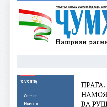
БАХШҲО
ПРАГА
НАМОЯ
Сиёсат
ВА РУШ
Иқтисод