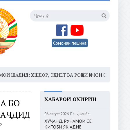
Сомонаи пешина
ИД: ҲУШДОР, ЭҲТИЁТ ВА РОҲҲОИ ҲИФЗИ САЛОМАТӢ
16:3
ХАБАРҲОИ ОХИРИН
А БО
ТАҶДИД
06 август 2026, Панҷшанбе
ХУҶАНД. РӮНАМОИ СЕ
”
КИТОБИ ЯК АДИБ