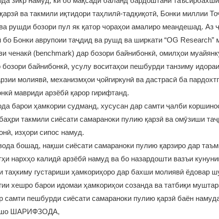
да зикр намуд, ки бо мақсади баланд бардоштани таъсирбахш
қарзӣ ва такмили иқтидори таҳлилӣ-тадқиқотӣ, Бонки миллии То
ва рушди бозори пул як қатор чораҳои амалиро меандешад. Аз 
 бо Бонки аврупоии таҷдид ва рушд ва ширкати “OG Research”
и ченакӣ (benchmark) дар бозори байнибонкӣ, омилҳои муайян
 бозори байнибонкӣ, усулу воситаҳои пешбурди танзиму идора
рзии молиявӣ, механизмҳои ҷойгиркунӣ ва дастрасӣ ба пардохт
нкӣ мавриди арзёбӣ қарор гирифтанд.
да барои ҳамкории судманд, хусусан дар самти ҷалби коршино
баҳри такмили сиёсати самараноки пулию қарзӣ ва омӯзиши та
нӣ, изҳори сипос намуд.
ода бошад, нақши сиёсати самараноки пулию қарзиро дар таъм
ҳи нархҳо калидӣ арзёбӣ намуд ва бо назардошти вазъи кунуни
и таҳкиму густариши ҳамкориҳоро дар бахши молиявӣ ёдовар ш
ии хешро барои идомаи ҳамкориҳои созанда ва татбиқи муштар
р самти пешбурди сиёсати самараноки пулию қарзӣ баён намуд
ршо ШАРИФЗОДА,