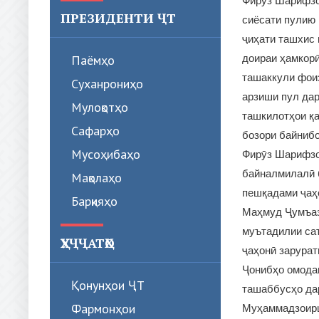
Фирӯз Шарифзо
ПРЕЗИДЕНТИ ҶТ
сиёсати пулию 
ҷиҳати ташхис 
Паёмҳо
доираи ҳамкорӣ
ташаккули фоиз
Суханрониҳо
арзиши пул дар
Мулоқотҳо
ташкилотҳои қа
Сафарҳо
бозори байнибо
Мусоҳибаҳо
Фирӯз Шарифзо
байналмилалӣ 
Мақолаҳо
пешқадами ҷаҳо
Барқияҳо
Маҳмуд Ҷумъаз
муътадилии сат
ҲУҶҶАТҲО
ҷаҳонӣ зарурат
Ҷонибҳо омодаг
Қонунҳои ҶТ
ташаббусҳо да
Фармонҳои
Муҳаммадзои