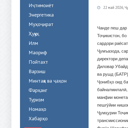
Иҷтимоиёт
22 май 2026, Ҷ
Энергетика
Муҳоҷират
Чанде пеш дар 
Ҳуқуқ
Тоҷикистон, бо
Илм
сардори раёсат
Ҷумъазода, са
Маориф
директори депа
Пойтахт
Диловар Убайду
Варзиш
ва рушд (БАТР)
Минтақа ва ҷаҳон
Ҷонибҳо оид ба
Фарҳанг
байналмилалӣ, 
манфии монетар
Туризм
пешгӯйии нишо
Номаҳо
Ҷумҳурии Тоҷик
Хабарҳо
трансмиссионии