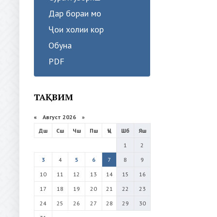
Дар бораи мо
Ҷои холии кор
Обуна
PDF
ТАҚВИМ
«
Август 2026 »
Дш
Сш
Чш
Пш
Ҷъ
Шб
Яш
1
2
3
4
5
6
7
8
9
10
11
12
13
14
15
16
17
18
19
20
21
22
23
24
25
26
27
28
29
30