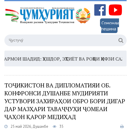
Сомонаи
пешина
МОИ ШАДИД: ҲУШДОР, ЭҲТИЁТ ВА РОҲҲОИ ҲИФЗИ САЛОМАТ
ТОҶИКИСТОН ВА ДИПЛОМАТИЯИ ОБ.
КОНФРОНСИ ДУШАНБЕ МУДИРИЯТИ
УСТУВОРИ ЗАХИРАҲОИ ОБРО БОРИ ДИГАР
ДАР МАЗҲАРИ ТАВАҶҶУҲИ ҶОМЕАИ
ҶАҲОН ҚАРОР МЕДИҲАД
25 май 2026, Душанбе
35