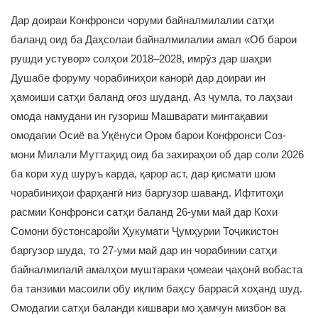
Дар доираи Конфронси чоруми байналмилалии сатҳи
баланд оид ба Даҳсолаи байналмилалии амал «Об барои
рушди устувор» солҳои 2018–2028, имрӯз дар шаҳри
Душабе форуму чорабиниҳои канорӣ дар доираи ин
ҳамоиши сатҳи баланд оғоз шуданд. Аз ҷумла, то лаҳзаи
омода намудани ин гузориш Машварати минтақавии
омодагии Осиё ва Уқёнуси Ором барои Конфронси Соз-
мони Милали Муттаҳид оид ба захираҳои об дар соли 2026
ба кори худ шуруъ карда, қарор аст, дар қисмати шом
чорабиниҳои фарҳангӣ низ баргузор шаванд. Ифтитоҳи
расмии Конфронси сатҳи баланд 26-уми май дар Кохи
Сомони бӯстонсаройи Ҳукумати Ҷумҳурии Тоҷикистон
баргузор шуда, то 27-уми май дар ин чорабинии сатҳи
байналмилалӣ амалҳои муштараки ҷомеаи ҷаҳонӣ вобаста
ба танзими масоили обу иқлим баҳсу баррасӣ хоҳанд шуд.
Омодагии сатҳи баланди кишвари мо ҳамчун мизбон ва