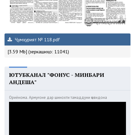
Ҷумҳурият № 118.pdf
[3.59 Mb] (зеркашиҳо: 11041)
ЮТУБКАНАЛ "ФОНУС - МИНБАРИ
АНДЕША"
Ориёнома. Армуғоне дар шинохти тамаддуни ҷовидона