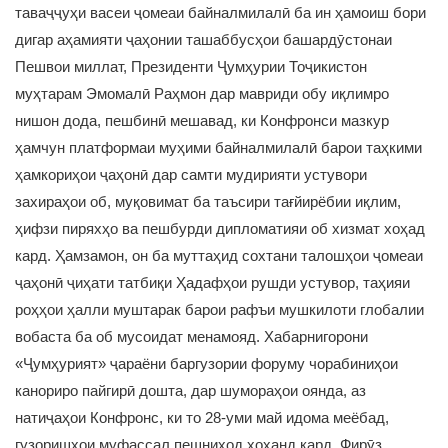
таваҷҷуҳи васеи ҷомеаи байналмилалӣ ба ин ҳамоиш бори
дигар аҳамияти ҷаҳонии ташаббусҳои башардӯстонаи
Пешвои миллат, Президенти Ҷумҳурии Тоҷикистон
муҳтарам Эмомалӣ Раҳмон дар мавриди обу иқлимро
нишон дода, пешбинӣ мешавад, ки Конфронси мазкур
ҳамчун платформаи муҳими байналмилалӣ барои таҳкими
ҳамкориҳои ҷаҳонӣ дар самти мудирияти устувори
захираҳои об, муқовимат ба таъсири тағйирёбии иқлим,
ҳифзи пиряхҳо ва пешбурди дипломатияи об хизмат хоҳад
кард. Ҳамзамон, он ба муттаҳид сохтани талошҳои ҷомеаи
ҷаҳонӣ ҷиҳати татбиқи Ҳадафҳои рушди устувор, таҳияи
роҳҳои ҳалли муштарак барои рафъи мушкилоти глобалии
вобаста ба об мусоидат менамояд. Хабарнигорони
«Ҷумҳурият» ҷараёни баргузории форуму чорабиниҳои
канориро пайгирӣ дошта, дар шумораҳои оянда, аз
натиҷаҳои Конфронс, ки то 28-уми май идома меёбад,
гузоришҳои муфассал пешниҳод хоҳанд кард. Фирӯз