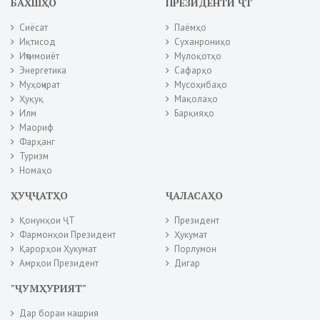
БАХШҲО
ПРЕЗИДЕНТИ ҶТ
Сиёсат
Паёмҳо
Иқтисод
Суханрониҳо
Иҷтимоиёт
Мулоқотҳо
Энергетика
Сафарҳо
Муҳоҷират
Мусоҳибаҳо
Ҳуқуқ
Мақолаҳо
Илм
Барқияҳо
Маориф
Фарҳанг
Туризм
Номаҳо
ҲУҶҶАТҲО
ҶАЛАСАҲО
Қонунҳои ҶТ
Президент
Фармонҳои Президент
Ҳукумат
Қарорҳои Ҳукумат
Порлумон
Амрҳои Президент
Дигар
"ҶУМҲУРИЯТ"
Дар бораи нашрия