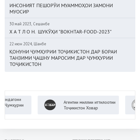
ИНСОНИЯТ ПЕШОРӮИ МУАММОҲОИ ЗАМОНИ
МУОСИР
30 май 2023, Сешанбе
Х А Т Л О Н. ШУКӮҲИ "BOKHTAR-FOOD-2023"
22 июн 2024, Шанбе
ҚОНУНИ ҶУМҲУРИИ ТОҶИКИСТОН ДАР БОРАИ
ТАНЗИМИ ҶАШНУ МАРОСИМ ДАР ҶУМҲУРИИ
ТОҶИКИСТОН
агони
Агентии миллии иттилоотии
мҳурии
Тоҷикистон Ховар