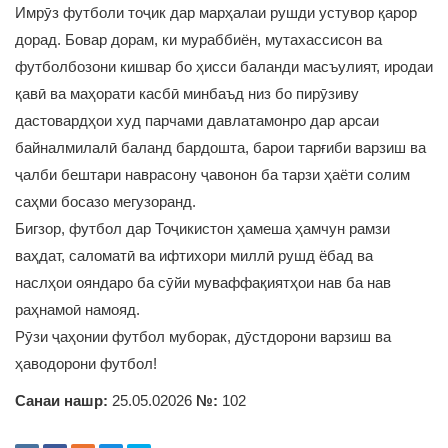
Имрӯз футболи тоҷик дар марҳалаи рушди устувор қарор
дорад. Бовар дорам, ки мураббиён, мутахассисон ва
футболбозони кишвар бо ҳисси баланди масъулият, иродаи
қавӣ ва маҳорати касбӣ минбаъд низ бо пирӯзиву
дастовардҳои худ парчами давлатамонро дар арсаи
байналмилалӣ баланд бардошта, барои тарғиби варзиш ва
ҷалби бештари наврасону ҷавонон ба тарзи ҳаёти солим
саҳми босазо мегузоранд.
Бигзор, футбол дар Тоҷикистон ҳамеша ҳамчун рамзи
ваҳдат, саломатӣ ва ифтихори миллӣ рушд ёбад ва
наслҳои ояндаро ба сӯйи муваффақиятҳои нав ба нав
раҳнамоӣ намояд.
Рӯзи ҷаҳонии футбол муборак, дӯстдорони варзиш ва
ҳаводорони футбол!
Санаи нашр:
25.05.02026
№:
102