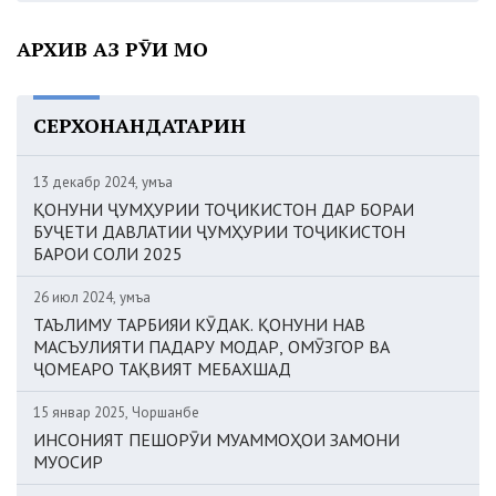
АРХИВ АЗ РӮИ МОҲ
СЕРХОНАНДАТАРИН
13 декабр 2024, Ҷумъа
ҚОНУНИ ҶУМҲУРИИ ТОҶИКИСТОН ДАР БОРАИ
БУҶЕТИ ДАВЛАТИИ ҶУМҲУРИИ ТОҶИКИСТОН
БАРОИ СОЛИ 2025
26 июл 2024, Ҷумъа
ТАЪЛИМУ ТАРБИЯИ КӮДАК. ҚОНУНИ НАВ
МАСЪУЛИЯТИ ПАДАРУ МОДАР, ОМӮЗГОР ВА
ҶОМЕАРО ТАҚВИЯТ МЕБАХШАД
15 январ 2025, Чоршанбе
ИНСОНИЯТ ПЕШОРӮИ МУАММОҲОИ ЗАМОНИ
МУОСИР