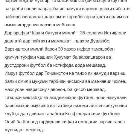
варзишгоҳҳои муосир, таъсиси мактабҳои махсуси футбол
ва ҷалби насли наврас ба ин намуди варзиш гувоҳи сиёсати
пайгиронаи давлат дар самти тарғиби тарзи ҳаёти солим ва
оммавигардонии варзиш мебошад.
Дар арафаи Ҷашни бузурги миллӣ – 35-солагии Истиқлоли
давлатӣ дар пойтахти мамлакат – шаҳри Душанбе,
Варзишгоҳи миллӣ барои 30 ҳазор нафар тамошобин
ҳамчун туҳфаи ҷашнии Ҳукумат ба варзишгарон ва
дӯстдорони футбол ба истифода дода мешавад.
Имрӯз футбол дар Тоҷикистон на танҳо як намуди варзиш,
балки омили муҳими тарбияи ҷисмонӣ ва маънавии ҷомеа,
махсусан наврасону ҷавонон, ба ҳисоб меравад.
Таъсиси мактабҳо ва академияҳои футбол, ҷорӣ намудани
барномаҳои омӯзишӣ ва татбиқи низоми литсензиякунонии
клубҳо дар доираи талаботи Конфедератсияи футболи
Осиё ба баланд гардидани сифати омодагии варзишгарон
мусоидат мекунад.