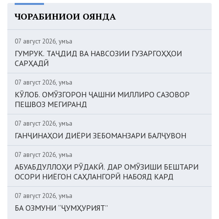
ЧОРАБИНИҲОИ ОЯНДА
07 август 2026, Ҷумъа
ГУМРУК. ТАҶДИД ВА НАВСОЗИИ ГУЗАРГОҲҲОИ
САРҲАДӢ
07 август 2026, Ҷумъа
КӮЛОБ. ОМӮЗГОРОН ҶАШНИ МИЛЛИРО САЗОВОР
ПЕШВОЗ МЕГИРАНД
07 август 2026, Ҷумъа
ГАНҶИНАҲОИ ДИЁРИ ЗЕБОМАНЗАРИ БАЛҶУВОН
07 август 2026, Ҷумъа
АБУАБДУЛЛОҲИ РӮДАКӢ. ДАР ОМӮЗИШИ БЕШТАРИ
ОСОРИ НИЁГОН САҲЛАНГОРӢ НАБОЯД КАРД
07 август 2026, Ҷумъа
БА ОЗМУНИ “ҶУМҲУРИЯТ”