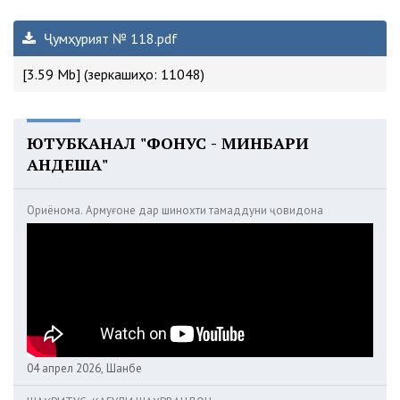
Ҷумҳурият № 118.pdf
[3.59 Mb] (зеркашиҳо: 11048)
ЮТУБКАНАЛ "ФОНУС - МИНБАРИ
АНДЕША"
Ориёнома. Армуғоне дар шинохти тамаддуни ҷовидона
04 апрел 2026, Шанбе