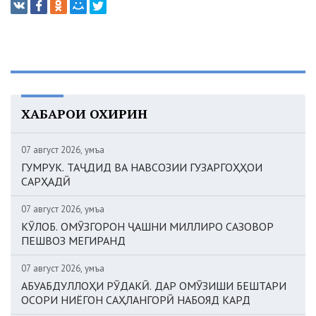
ХАБАРҲОИ ОХИРИН
07 август 2026, Ҷумъа
ГУМРУК. ТАҶДИД ВА НАВСОЗИИ ГУЗАРГОҲҲОИ
САРҲАДӢ
07 август 2026, Ҷумъа
КӮЛОБ. ОМӮЗГОРОН ҶАШНИ МИЛЛИРО САЗОВОР
ПЕШВОЗ МЕГИРАНД
07 август 2026, Ҷумъа
АБУАБДУЛЛОҲИ РӮДАКӢ. ДАР ОМӮЗИШИ БЕШТАРИ
ОСОРИ НИЁГОН САҲЛАНГОРӢ НАБОЯД КАРД