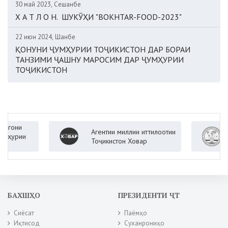
30 май 2023, Сешанбе
Х А Т Л О Н. ШУКӮҲИ "BOKHTAR-FOOD-2023"
22 июн 2024, Шанбе
ҚОНУНИ ҶУМҲУРИИ ТОҶИКИСТОН ДАР БОРАИ
ТАНЗИМИ ҶАШНУ МАРОСИМ ДАР ҶУМҲУРИИ
ТОҶИКИСТОН
Агентии миллии иттилоотии
Вазо
и
Тоҷикистон Ховар
Ҷумҳ
БАХШҲО
ПРЕЗИДЕНТИ ҶТ
Сиёсат
Паёмҳо
Иқтисод
Суханрониҳо