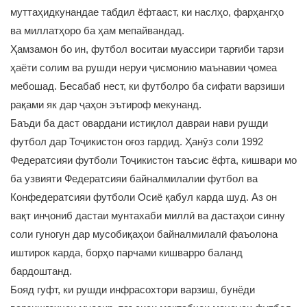
муттаҳидкунандае табдил ёфтааст, ки наслҳо, фарҳангҳо
ва миллатҳоро ба ҳам мепайвандад.
Ҳамзамон бо ин, футбол воситаи муассири тарғиби тарзи
ҳаёти солим ва рушди неруи ҷисмонию маънавии ҷомеа
мебошад. Бесабаб нест, ки футболро ба сифати варзиши
рақами як дар ҷаҳон эътироф мекунанд.
Баъди ба даст овардани истиқлол давраи нави рушди
футбол дар Тоҷикистон оғоз гардид. Ҳанӯз соли 1992
Федератсияи футболи Тоҷикистон таъсис ёфта, кишвари мо
ба узвияти Федератсияи байналмилалии футбол ва
Конфедератсияи футболи Осиё қабул карда шуд. Аз он
вақт инҷониб дастаи мунтахаби миллӣ ва дастаҳои синну
соли гуногун дар мусобиқаҳои байналмилалӣ фаъолона
иштирок карда, борҳо парчами кишварро баланд
бардоштанд.
Бояд гуфт, ки рушди инфрасохтори варзиш, бунёди