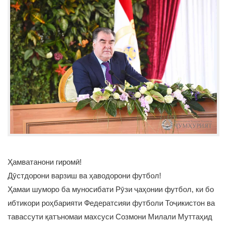
Ҳамватанони гиромӣ!
Дӯстдорони варзиш ва ҳаводорони футбол!
Ҳамаи шуморо ба муносибати Рӯзи ҷаҳонии футбол, ки бо
ибтикори роҳбарияти Федератсияи футболи Тоҷикистон ва
тавассути қатъномаи махсуси Созмони Милали Муттаҳид