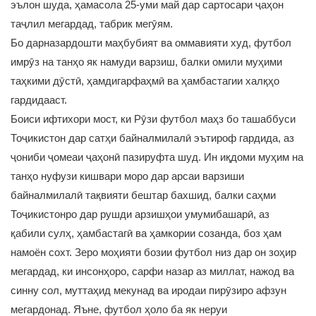
эълон шуда, ҳамасола 25-уми май дар сартосари ҷаҳон
таҷлил мегардад, табрик мегӯям.
Бо дарназардошти маҳбубият ва оммавияти худ, футбол
имрӯз на танҳо як намуди варзиш, балки омили муҳими
таҳкими дӯстӣ, ҳамдигарфаҳмӣ ва ҳамбастагии халқҳо
гардидааст.
Боиси ифтихори мост, ки Рӯзи футбол маҳз бо ташаббуси
Тоҷикистон дар сатҳи байналмилалӣ эътироф гардида, аз
ҷониби ҷомеаи ҷаҳонӣ пазируфта шуд. Ин иқдоми муҳим на
танҳо нуфузи кишвари моро дар арсаи варзиши
байналмилалӣ тақвияти бештар бахшид, балки саҳми
Тоҷикистонро дар рушди арзишҳои умумибашарӣ, аз
қабили сулҳ, ҳамбастагӣ ва ҳамкории созанда, боз ҳам
намоён сохт. Зеро моҳияти бозии футбол низ дар он зоҳир
мегардад, ки инсонҳоро, сарфи назар аз миллат, нажод ва
синну сол, муттаҳид мекунад ва иродаи пирӯзиро афзун
мегардонад. Яъне, футбол ҳоло ба як неруи