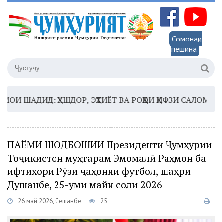
Сомонаи
пешина
ШАДИД: ҲУШДОР, ЭҲТИЁТ ВА РОҲҲОИ ҲИФЗИ САЛОМАТӢ
16
ПАЁМИ ШОДБОШИИ Президенти Ҷумҳурии
Тоҷикистон муҳтарам Эмомалӣ Раҳмон ба
ифтихори Рӯзи ҷаҳонии футбол, шаҳри
Душанбе, 25-уми майи соли 2026
26 май 2026, Сешанбе
25