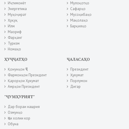
Иҷтимоиёт
Мулоқотҳо
Энергетика
Сафарҳо
Муҳоҷират
Мусоҳибаҳо
Ҳуқуқ
Мақолаҳо
Илм
Барқияҳо
Маориф
Фарҳанг
Туризм
Номаҳо
ҲУҶҶАТҲО
ҶАЛАСАҲО
Қонунҳои ҶТ
Президент
Фармонҳои Президент
Ҳукумат
Қарорҳои Ҳукумат
Порлумон
Амрҳои Президент
Дигар
"ҶУМҲУРИЯТ"
Дар бораи нашрия
Озмунҳо
Ҷои холии кор
Обуна