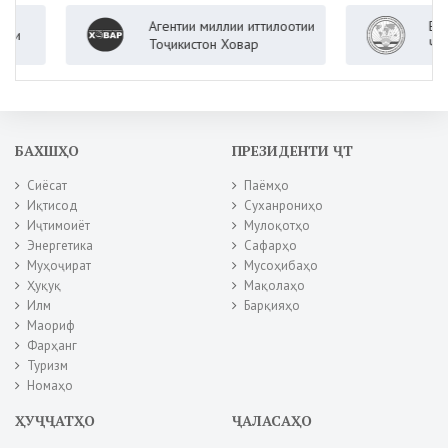
Агентии миллии иттилоотии
Вазорат
Тоҷикистон Ховар
Ҷумҳури
БАХШҲО
ПРЕЗИДЕНТИ ҶТ
Сиёсат
Паёмҳо
Иқтисод
Суханрониҳо
Иҷтимоиёт
Мулоқотҳо
Энергетика
Сафарҳо
Муҳоҷират
Мусоҳибаҳо
Ҳуқуқ
Мақолаҳо
Илм
Барқияҳо
Маориф
Фарҳанг
Туризм
Номаҳо
ҲУҶҶАТҲО
ҶАЛАСАҲО