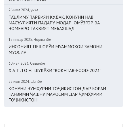
26 июл 2024, Ҷумъа
ТАЪЛИМУ ТАРБИЯИ КӮДАК. ҚОНУНИ НАВ
МАСЪУЛИЯТИ ПАДАРУ МОДАР, ОМӮЗГОР ВА
ҶОМЕАРО ТАҚВИЯТ МЕБАХШАД
15 январ 2025, Чоршанбе
ИНСОНИЯТ ПЕШОРӮИ МУАММОҲОИ ЗАМОНИ
МУОСИР
30 май 2023, Сешанбе
Х А Т Л О Н. ШУКӮҲИ "BOKHTAR-FOOD-2023"
22 июн 2024, Шанбе
ҚОНУНИ ҶУМҲУРИИ ТОҶИКИСТОН ДАР БОРАИ
ТАНЗИМИ ҶАШНУ МАРОСИМ ДАР ҶУМҲУРИИ
ТОҶИКИСТОН