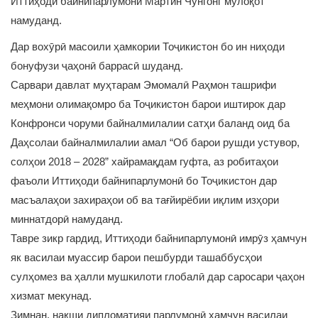
Иттиҳоди байнипарлумонӣ Мартин Чунгонг мулоқот
намуданд.
Дар вохӯрӣ масоили ҳамкории Тоҷикистон бо ин ниҳоди
бонуфузи ҷаҳонӣ баррасӣ шуданд.
Сарвари давлат муҳтарам Эмомалӣ Раҳмон ташрифи
меҳмони олимақомро ба Тоҷикистон барои иштирок дар
Конфронси чоруми байналмилалии сатҳи баланд оид ба
Даҳсолаи байналмилалии амал “Об барои рушди устувор,
солҳои 2018 – 2028” хайрамақдам гуфта, аз робитаҳои
фаъоли Иттиҳоди байнипарлумонӣ бо Тоҷикистон дар
масъалаҳои захираҳои об ва тағйирёбии иқлим изҳори
миннатдорӣ намуданд.
Тавре зикр гардид, Иттиҳоди байнипарлумонӣ имрӯз ҳамчун
як василаи муассир барои пешбурди ташаббусҳои
сулҳомез ва ҳалли мушкилоти глобалӣ дар саросари ҷаҳон
хизмат мекунад.
Зимнан, нақши дипломатияи парлумонӣ ҳамчун василаи