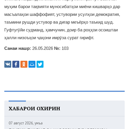
муҳим барои тақвияти муносибатҳои миёни кишварҳо дар
масъалаҳои шаффофият, устувории усулҳои демократия,
таъмини рушди устувор ва дигар меъёрҳо таъкид шуд.
Гуфтугӯйи судманд, ҳамчунин, доир ба роҳҳои осоиштаи
ҳалли низоъҳои ҷаҳони имрӯза сурат гирифт.
Санаи нашр:
26.05.2026
№:
103
ХАБАРҲОИ ОХИРИН
07 август 2026, Ҷумъа