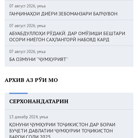
07 август 2026, Ҷумъа
ГАНҶИНАҲОИ ДИЁРИ ЗЕБОМАНЗАРИ БАЛҶУВОН
07 август 2026, Ҷумъа
АБУАБДУЛЛОҲИ РӮДАКӢ. ДАР ОМӮЗИШИ БЕШТАРИ
ОСОРИ НИЁГОН САҲЛАНГОРӢ НАБОЯД КАРД
07 август 2026, Ҷумъа
БА ОЗМУНИ “ҶУМҲУРИЯТ”
АРХИВ АЗ РӮИ МОҲ
СЕРХОНАНДАТАРИН
13 декабр 2024, Ҷумъа
ҚОНУНИ ҶУМҲУРИИ ТОҶИКИСТОН ДАР БОРАИ
БУҶЕТИ ДАВЛАТИИ ҶУМҲУРИИ ТОҶИКИСТОН
БАРОИ СОЛИ 2025