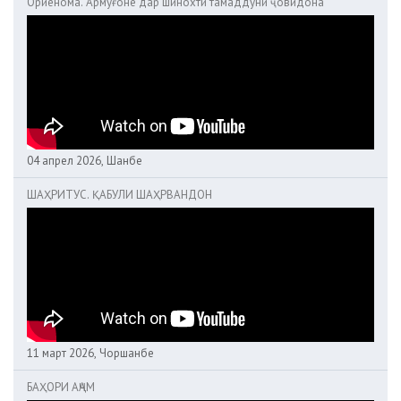
Ориёнома. Армуғоне дар шинохти тамаддуни ҷовидона
04 апрел 2026, Шанбе
ШАҲРИТУС. ҚАБУЛИ ШАҲРВАНДОН
11 март 2026, Чоршанбе
БАҲОРИ АҶАМ