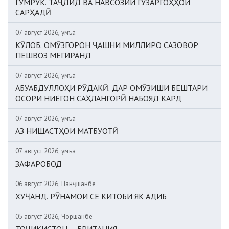
ГУМРУК. ТАҶДИД ВА НАВСОЗИИ ГУЗАРГОҲҲОИ
САРҲАДӢ
07 август 2026, Ҷумъа
КӮЛОБ. ОМӮЗГОРОН ҶАШНИ МИЛЛИРО САЗОВОР
ПЕШВОЗ МЕГИРАНД
07 август 2026, Ҷумъа
АБУАБДУЛЛОҲИ РӮДАКӢ. ДАР ОМӮЗИШИ БЕШТАРИ
ОСОРИ НИЁГОН САҲЛАНГОРӢ НАБОЯД КАРД
07 август 2026, Ҷумъа
АЗ НИШАСТҲОИ МАТБУОТӢ
07 август 2026, Ҷумъа
ЗАФАРОБОД
06 август 2026, Панҷшанбе
ХУҶАНД. РӮНАМОИ СЕ КИТОБИ ЯК АДИБ
05 август 2026, Чоршанбе