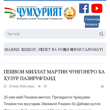
Сомонаи
пешина
ДИД: ҲУШДОР, ЭҲТИЁТ ВА РОҲҲОИ ҲИФЗИ САЛОМАТӢ
16:
ПЕШВОИ МИЛЛАТ МАРТИН ЧУНГОНГРО БА
ҲУЗУР ПАЗИРУФТАНД
29 май 2026, Ҷумъа
13
25-уми май Пешвои миллат, Президенти Ҷумҳурии
Тоҷикистон муҳтарам Эмомалӣ Раҳмон бо Дабири кулли