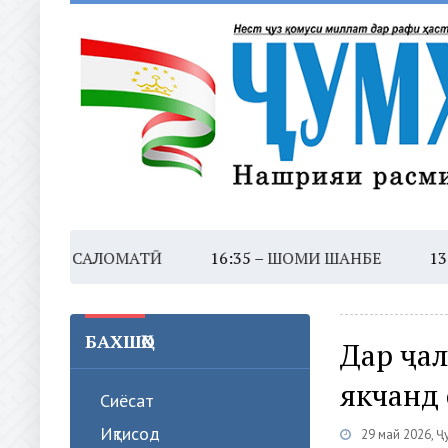
ЗИ САЛОМАТӢ
16:35 –
ШОМИ ШАНБЕ
13:45 –
ХА
БАХШҲО
Дар ҷа
якчанд 
Сиёсат
Иқтисод
29 май 2026, Ҷ