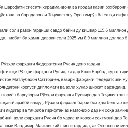
ба шарофати сиёсати хирадмандона ва иродаи қавии роҳбарони 
ӯстона ва бародаронаи Тоҷикистону Эрон имрӯз ба сатҳи сифа
вали соли равон гардиши савдо байни ду кишвар 119,6 миллион
да, нисбат ба ҳамин давраи соли 2025-ум 8,9 миллион доллар ё
 Рӯзҳои фарҳанги Федератсияи Русия доир гардид
фтитоҳи Рӯзҳои фарҳанги Русия, ки дар Кохи Борбад сурат гири
истон Матлубахон Сатториён, вазири фарҳанги Федератсияи Ру
яндагони корпуси дипломатӣ ва аҳли ҳунар ширкат варзиданд.
ториён баргузории Рӯзҳои фарҳанги Русияро дар Тоҷикистон п
рҳангӣ арзёбӣ намуд. Рӯзҳои фарҳанг барои боз ҳам бештар ш
ти якдигар ва таҷриба гирифтан аз навгониҳо дар ин соҳа замин
абинӣ, аҳли фарҳанги Русия бо ҷараёни корҳои сохтмонӣ дар Т
а номи Владимир Маяковский шинос гардида, аз Осорхонаи мил