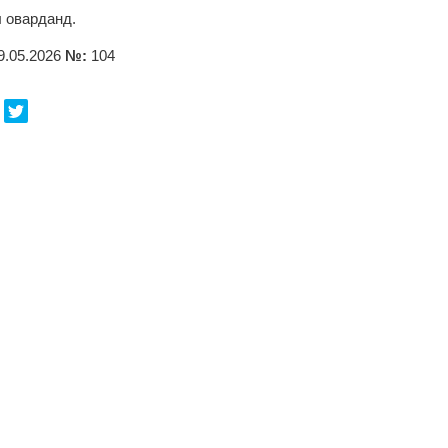
 оварданд.
9.05.2026
№:
104