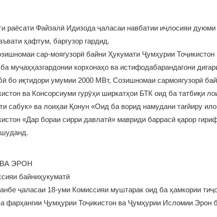
ҳти раёсати Файзалӣ Идизода ҷаласаи навбатии иҷлосияи дуюм
аъвати ҳафтум, баргузор гардид.
озишномаи сар-моягузорӣ байни Ҳукумати Ҷумҳурии Тоҷикисто
а муҷаҳҳазгардонии корхонаҳо ва истифодабарандагони дигари
бӣ бо иқтидори умумии 2000 МВт, Созишномаи сармоягузорӣ ба
истон ва Консорсиуми гурӯҳи ширкатҳои БТК оид ба татбиқи ло
ти сабук» ва лоиҳаи Қонун «Оид ба ворид намудани тағйиру ило
истон «Дар бораи сирри давлатӣ» мавриди баррасӣ қарор гириф
 шуданд.
ВА ЭРОН
сияи байниҳукуматӣ
нбе ҷаласаи 18-уми Комиссияи муштарак оид ба ҳамкории тиҷо
ва фарҳангии Ҷумҳурии Тоҷикистон ва Ҷумҳурии Исломии Эрон 