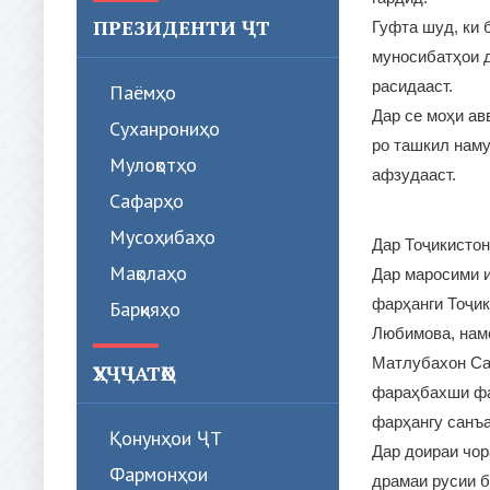
ПРЕЗИДЕНТИ ҶТ
Гуфта шуд, ки 
муносибатҳои д
расидааст.
Паёмҳо
Дар се моҳи ав
Суханрониҳо
ро ташкил наму
Мулоқотҳо
афзудааст.
Сафарҳо
Мусоҳибаҳо
Дар Тоҷикистон
Мақолаҳо
Дар маросими и
фарҳанги Тоҷик
Барқияҳо
Любимова, намо
Матлубахон Сат
ҲУҶҶАТҲО
фараҳбахши фа
фарҳангу санъа
Қонунҳои ҶТ
Дар доираи чор
Фармонҳои
драмаи русии б