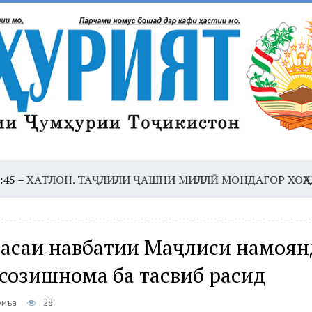
ТЛОН. ТАҶЛИЛИ ҶАШНИ МИЛЛӢ МОНДАГОР ХОҲАД БУД
1
ласаи навбатии Маҷлиси намоян
созишнома ба тасвиб расид
умъа
28