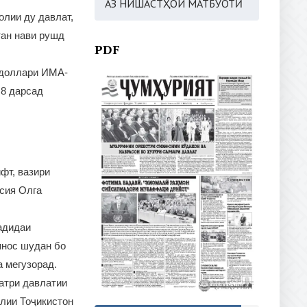
АЗ НИШАСТҲОИ МАТБУОТӢ
олии ду давлат,
тан нави рушд
PDF
 доллари ИМА-
 8 дарсад
фт, вазири
сия Олга
адидаи
инос шудан бо
а мегузорад.
еатри давлатии
лии Тоҷикистон