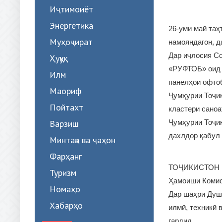
Иҷтимоиёт
Энергетика
26-уми май та
Муҳоҷират
намояндагон, д
Дар иҷлосия С
Ҳуқуқ
«РУФТОБ» оид б
Илм
панелҳои офто
Маориф
Ҷумҳурии Тоҷик
Пойтахт
кластери саноа
Варзиш
Ҷумҳурии Тоҷик
дахлдор қабул
Минтақа ва ҷаҳон
Фарҳанг
ТОҶИКИСТОН 
Туризм
Ҳамоиши Комис
Номаҳо
Дар шаҳри Душа
Хабарҳо
илмӣ, техникӣ 
гардид.