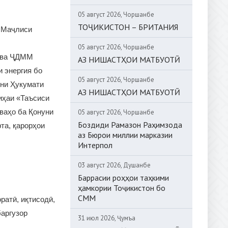
05 август 2026, Чоршанбе
ТОҶИКИСТОН – БРИТАНИЯ
и Маҷлиси
05 август 2026, Чоршанбе
н ва ҶДММ
АЗ НИШАСТҲОИ МАТБУОТӢ
 энергия бо
05 август 2026, Чоршанбе
йни Ҳукумати
АЗ НИШАСТҲОИ МАТБУОТӢ
иҳаи «Таъсиси
ваҳо ба Қонуни
05 август 2026, Чоршанбе
Боздиди Рамазон Раҳимзода
та, қарорҳои
аз Бюрои миллии марказии
Интерпол
03 август 2026, Душанбе
Баррасии роҳҳои таҳкими
ҳамкории Тоҷикистон бо
СММ
ратӣ, иқтисодӣ,
баргузор
31 июл 2026, Ҷумъа