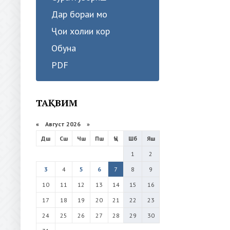
Дар бораи мо
Ҷои холии кор
Обуна
PDF
ТАҚВИМ
«
Август 2026 »
Дш
Сш
Чш
Пш
Ҷъ
Шб
Яш
1
2
3
4
5
6
7
8
9
10
11
12
13
14
15
16
17
18
19
20
21
22
23
24
25
26
27
28
29
30