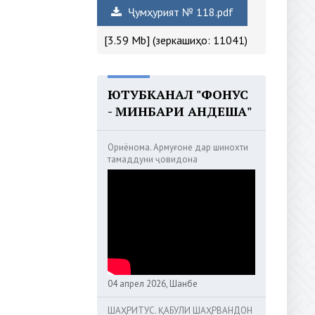
Ҷумҳурият № 118.pdf
[3.59 Mb] (зеркашиҳо: 11041)
ЮТУБКАНАЛ "ФОНУС
- МИНБАРИ АНДЕША"
Ориёнома. Армуғоне дар шинохти
тамаддуни ҷовидона
04 апрел 2026, Шанбе
ШАҲРИТУС. ҚАБУЛИ ШАҲРВАНДОН