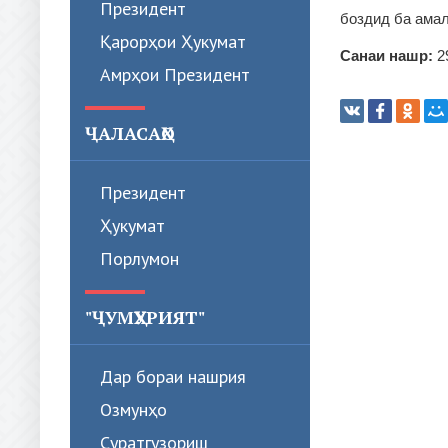
Президент
боздид ба амал
Қарорҳои Ҳукумат
Санаи нашр:
2
Амрҳои Президент
ҶАЛАСАҲО
Президент
Ҳукумат
Порлумон
"ҶУМҲУРИЯТ"
Дар бораи нашрия
Озмунҳо
Суратгузориш