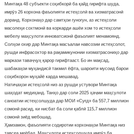
Минтақа 48 субъекти соҳибкорӣ ба қайд гирифта шуда,
имрӯз 26 корхона фаъолияти истеҳсолӣ ва хизматрасонӣ
доранд. Корхонаҳо дар самтҳои гуногун, аз истеҳсоли
масолеҳи сохтмонӣ ва коркарди ашёи хом то истеҳсоли
мебелу маҳсулоти инноватсионӣ фаъолият менамоянд.
Солҳои охир дар Минтақа масъалаи навсозии истеҳсолот,
рушди инфрасохтор ва рақамикунонии хизматрасониҳо дар
маркази таваҷҷуҳ қарор гирифтааст. Бо ин мақсад,
шабакаҳои муҳандисӣ такмил ёфта, шароити мусоид барои
соҳибкорон муҳайё карда мешавад.
Натиҷаҳои истеҳсолӣ низ аз рушди устувори Минтақа
шаҳодат медиҳанд. Танҳо дар соли 2025 ҳаҷми маҳсулоти
саноатии истеҳсолшуда дар МОИ «Суғд» ба 557,7 миллион
сомонӣ расид, ки нисбат ба соли қаблӣ 115,7 миллион
сомонӣ зиёд мебошад.
Ҳамзамон, фаъолияти содиротии корхонаҳои Минтақа низ
тавсеа меёбад. Маҳсулоти истеҳсолшуда имрӯз ба