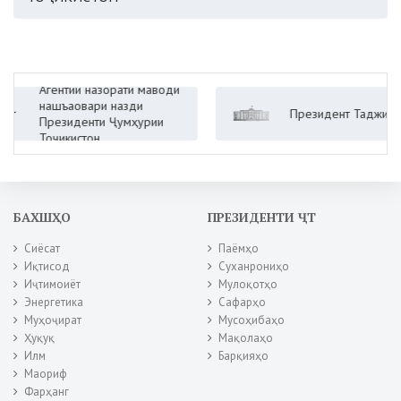
Агентии назорати маводи
нашъаовари назди
Президент Таджикистана
Президенти Ҷумҳурии
Тоҷикистон
БАХШҲО
ПРЕЗИДЕНТИ ҶТ
Сиёсат
Паёмҳо
Иқтисод
Суханрониҳо
Иҷтимоиёт
Мулоқотҳо
Энергетика
Сафарҳо
Муҳоҷират
Мусоҳибаҳо
Ҳуқуқ
Мақолаҳо
Илм
Барқияҳо
Маориф
Фарҳанг