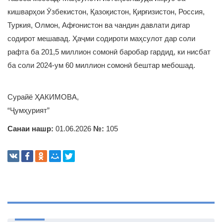
кишварҳои Ӯзбекистон, Қазоқистон, Қирғизистон, Россия,
Туркия, Олмон, Афғонистон ва чандин давлати дигар
содирот мешавад. Ҳаҷми содироти маҳсулот дар соли
рафта ба 201,5 миллион сомонӣ баробар гардид, ки нисбат
ба соли 2024-ум 60 миллион сомонӣ бештар мебошад.
Сурайё ҲАКИМОВА,
“Ҷумҳурият”
Санаи нашр:
01.06.2026
№:
105