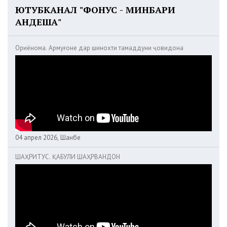
ЮТУБКАНАЛ "ФОНУС - МИНБАРИ
АНДЕША"
Ориёнома. Армуғоне дар шинохти тамаддуни ҷовидона
04 апрел 2026, Шанбе
ШАҲРИТУС. ҚАБУЛИ ШАҲРВАНДОН