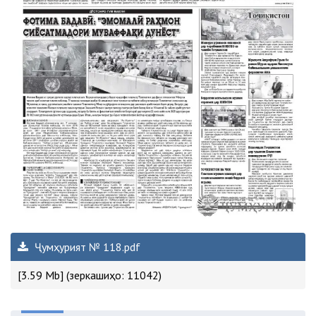
Ҷумҳурият № 118.pdf
[3.59 Mb] (зеркашиҳо: 11042)