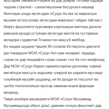
муҳтарам Эмомалӣ Раҳмон ва дар доираи татбиқи ҳадафи
чоруми стратегӣ – саноатикунонии босуръати кишвар
Минтақаи озоди иқтисодии «Суғд» ба яке аз марказҳои
муҳими истеҳсоливу иқтисодии мамлакат табдил ёфтааст.
Имрӯз фаъолияти пурсамари корхонаҳои минтақа далели
равшани рушди устувори иқтисоди миллӣ ва густариши
иқтидори содиротии Тоҷикистон маҳсуб меёбад.
Бо наздик шудани Ҷашни 35-солагии Истиқлоли давлатӣ
дастовардҳои МОИ «Суғд» боз ҳам назаррас гардида,
саҳми он дар пешрафти соҳаи саноат сол ба сол меафзояд.
Дар МОИ «Суғд» барои сармоягузорони дохиливу хориҷӣ
имтиёзҳои махсуси андозиву гумрукӣ ва шароити мусоиди
соҳибкорӣ муҳайё шудаанд, ки ба рушди истеҳсолот ва
ҷалби технологияҳои муосир заминаи воқеӣ фароҳам
меоранд.
Тавре роҳбари маъмурияти МОИ «Суғд» Муҳаммад
Муҳаммадзода иброз дошт, давоми солҳои фаъолият дар