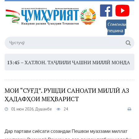
Сомонаи
пешина
45 –
ХАТЛОН. ТАҶЛИЛИ ҶАШНИ МИЛЛӢ МОНДАГОР ХОҲ
МОИ “СУҒД”. РУШДИ САНОАТИ МИЛЛӢ АЗ
ҲАДАФҲОИ МЕҲВАРИСТ
01 июн 2026, Душанбе
24
Дар партави сиёсати созандаи Пешвои муаззами миллат