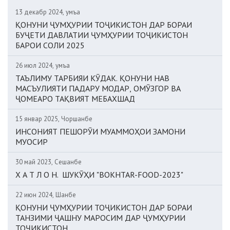
13 декабр 2024, Ҷумъа
ҚОНУНИ ҶУМҲУРИИ ТОҶИКИСТОН ДАР БОРАИ
БУҶЕТИ ДАВЛАТИИ ҶУМҲУРИИ ТОҶИКИСТОН
БАРОИ СОЛИ 2025
26 июл 2024, Ҷумъа
ТАЪЛИМУ ТАРБИЯИ КӮДАК. ҚОНУНИ НАВ
МАСЪУЛИЯТИ ПАДАРУ МОДАР, ОМӮЗГОР ВА
ҶОМЕАРО ТАҚВИЯТ МЕБАХШАД
15 январ 2025, Чоршанбе
ИНСОНИЯТ ПЕШОРӮИ МУАММОҲОИ ЗАМОНИ
МУОСИР
30 май 2023, Сешанбе
Х А Т Л О Н. ШУКӮҲИ "BOKHTAR-FOOD-2023"
22 июн 2024, Шанбе
ҚОНУНИ ҶУМҲУРИИ ТОҶИКИСТОН ДАР БОРАИ
ТАНЗИМИ ҶАШНУ МАРОСИМ ДАР ҶУМҲУРИИ
ТОҶИКИСТОН