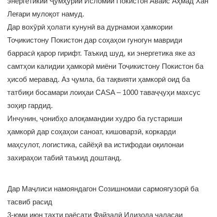
энергетикии Ҷумҳурии Исломии Покистон Авайс Аҳмад Хан
Леғари мулоқот намуд.
Дар вохӯрӣ ҳолати кунунӣ ва дурнамои ҳамкории
Тоҷикистону Покистон дар соҳаҳои гуногун мавриди
баррасӣ қарор гирифт. Таъкид шуд, ки энергетика яке аз
самтҳои калидии ҳамкорӣ миёни Тоҷикистону Покистон ба
ҳисоб меравад. Аз ҷумла, ба тақвияти ҳамкорӣ оид ба
татбиқи босамари лоиҳаи CASA – 1000 таваҷҷуҳи махсус
зоҳир гардид.
Инчунин, ҷонибҳо алоқамандии худро ба густариши
ҳамкорӣ дар соҳаҳои саноат, кишоварзӣ, коркарди
маҳсулот, логистика, сайёҳӣ ва истифодаи оқилонаи
захираҳои табиӣ таъкид доштанд.
Дар Маҷлиси намояндагон Созишномаи сармоягузорӣ ба
тасвиб расид
3-юми июн таҳти раёсати Файзалӣ Идизода ҷаласаи