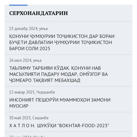
СЕРХОНАНДАТАРИН
13 декабр 2024, Ҷумъа
ҚОНУНИ ҶУМҲУРИИ ТОҶИКИСТОН ДАР БОРАИ
БУҶЕТИ ДАВЛАТИИ ҶУМҲУРИИ ТОҶИКИСТОН
БАРОИ СОЛИ 2025
26 июл 2024, Ҷумъа
ТАЪЛИМУ ТАРБИЯИ КӮДАК. ҚОНУНИ НАВ
МАСЪУЛИЯТИ ПАДАРУ МОДАР, ОМӮЗГОР ВА
ҶОМЕАРО ТАҚВИЯТ МЕБАХШАД
15 январ 2025, Чоршанбе
ИНСОНИЯТ ПЕШОРӮИ МУАММОҲОИ ЗАМОНИ
МУОСИР
30 май 2023, Сешанбе
Х А Т Л О Н. ШУКӮҲИ "BOKHTAR-FOOD-2023"