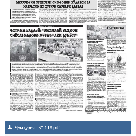
Ҷумҳурият № 118.pdf