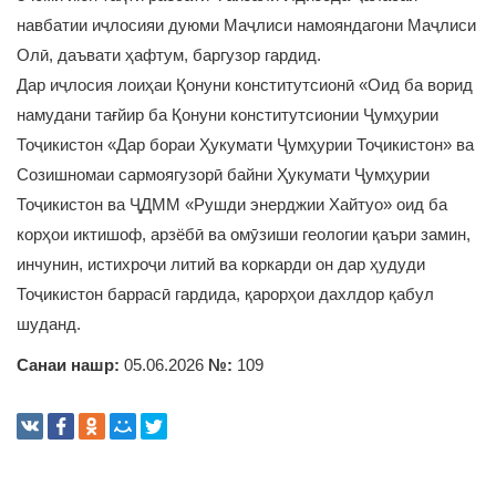
навбатии иҷлосияи дуюми Маҷлиси намояндагони Маҷлиси
Олӣ, даъвати ҳафтум, баргузор гардид.
Дар иҷлосия лоиҳаи Қонуни конститутсионӣ «Оид ба ворид
намудани тағйир ба Қонуни конститутсионии Ҷумҳурии
Тоҷикистон «Дар бораи Ҳукумати Ҷумҳурии Тоҷикистон» ва
Созишномаи сармоягузорӣ байни Ҳукумати Ҷумҳурии
Тоҷикистон ва ҶДММ «Рушди энерджии Хайтуо» оид ба
корҳои иктишоф, арзёбӣ ва омӯзиши геологии қаъри замин,
инчунин, истихроҷи литий ва коркарди он дар ҳудуди
Тоҷикистон баррасӣ гардида, қарорҳои дахлдор қабул
шуданд.
Санаи нашр:
05.06.2026
№:
109