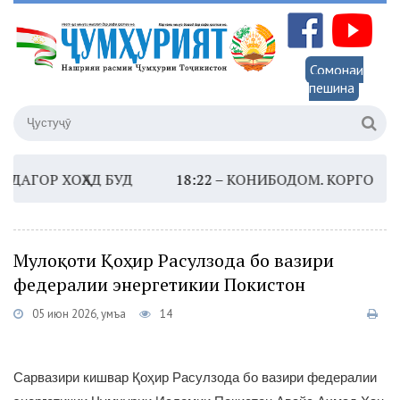
Сомонаи
пешина
ОР ХОҲАД БУД
18:22 –
КОНИБОДОМ. КОРГОҲИ БАС
Мулоқоти Қоҳир Расулзода бо вазири
федералии энергетикии Покистон
05 июн 2026, Ҷумъа
14
Сарвазири кишвар Қоҳир Расулзода бо вазири федералии