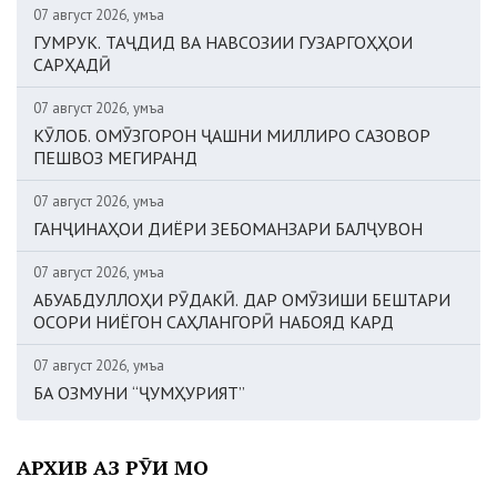
07 август 2026, Ҷумъа
ГУМРУК. ТАҶДИД ВА НАВСОЗИИ ГУЗАРГОҲҲОИ
САРҲАДӢ
07 август 2026, Ҷумъа
КӮЛОБ. ОМӮЗГОРОН ҶАШНИ МИЛЛИРО САЗОВОР
ПЕШВОЗ МЕГИРАНД
07 август 2026, Ҷумъа
ГАНҶИНАҲОИ ДИЁРИ ЗЕБОМАНЗАРИ БАЛҶУВОН
07 август 2026, Ҷумъа
АБУАБДУЛЛОҲИ РӮДАКӢ. ДАР ОМӮЗИШИ БЕШТАРИ
ОСОРИ НИЁГОН САҲЛАНГОРӢ НАБОЯД КАРД
07 август 2026, Ҷумъа
БА ОЗМУНИ “ҶУМҲУРИЯТ”
АРХИВ АЗ РӮИ МОҲ