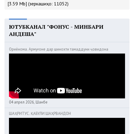
[3.59 Mb] (зеркашиҳо: 11052)
ЮТУБКАНАЛ "ФОНУС - МИНБАРИ
АНДЕША"
Ориёнома. Армуғоне дар шинохти тамаддуни ҷовидона
04 апрел 2026, Шанбе
ШАҲРИТУС. ҚАБУЛИ ШАҲРВАНДОН