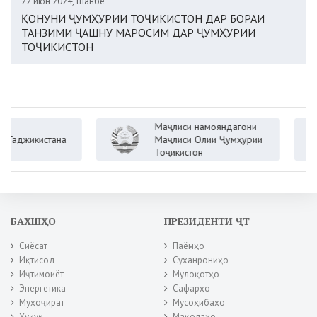
22 июн 2024, Шанбе
ҚОНУНИ ҶУМҲУРИИ ТОҶИКИСТОН ДАР БОРАИ
ТАНЗИМИ ҶАШНУ МАРОСИМ ДАР ҶУМҲУРИИ
ТОҶИКИСТОН
Маҷлиси намояндагони
жикистана
Маҷлиси Олии Ҷумҳурии
Тоҷикистон
БАХШҲО
ПРЕЗИДЕНТИ ҶТ
Сиёсат
Паёмҳо
Иқтисод
Суханрониҳо
Иҷтимоиёт
Мулоқотҳо
Энергетика
Сафарҳо
Муҳоҷират
Мусоҳибаҳо
Ҳуқуқ
Мақолаҳо