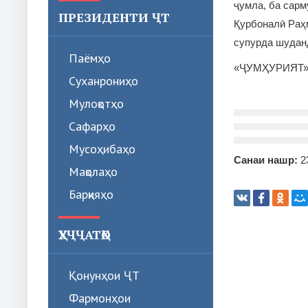
ҷумла, ба сарм
ПРЕЗИДЕНТИ ҶТ
Қурбоналӣ Раҳ
супурда шудан
Паёмҳо
«ҶУМҲУРИЯТ
Суханрониҳо
Мулоқотҳо
Сафарҳо
Мусоҳибаҳо
Санаи нашр:
2
Мақолаҳо
Барқияҳо
ҲУҶҶАТҲО
Қонунҳои ҶТ
Фармонҳои