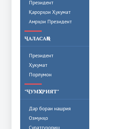
Президент
Қарорҳои Ҳукумат
Амрҳои Президент
ҶАЛАСАҲО
Президент
Ҳукумат
Порлумон
"ҶУМҲУРИЯТ"
Дар бораи нашрия
Озмунҳо
Суратгузориш