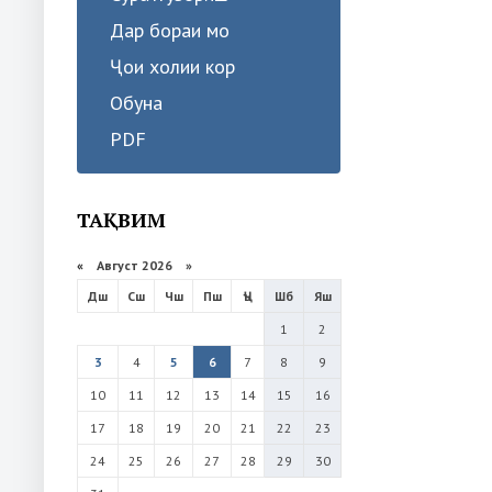
Дар бораи мо
Ҷои холии кор
Обуна
PDF
ТАҚВИМ
«
Август 2026 »
Дш
Сш
Чш
Пш
Ҷъ
Шб
Яш
1
2
3
4
5
6
7
8
9
10
11
12
13
14
15
16
17
18
19
20
21
22
23
24
25
26
27
28
29
30