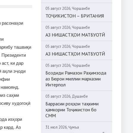
05 август 2026, Чоршанбе
ТОҶИКИСТОН – БРИТАНИЯ
и расонаҳои
05 август 2026, Чоршанбе
АЗ НИШАСТҲОИ МАТБУОТӢ
еи
05 август 2026, Чоршанбе
тарғибу ташвиқи
АЗ НИШАСТҲОИ МАТБУОТӢ
, Президенти
аст, ки дар
05 август 2026, Чоршанбе
ӣ аҳли эҷоди
Боздиди Рамазон Раҳимзода
аз Бюрои миллии марказии
рифии
Интерпол
 намоянд.
низ саҳми
03 август 2026, Душанбе
осиву худогоҳӣ
Баррасии роҳҳои таҳкими
ҳамкории Тоҷикистон бо
СММ
рда изҳори
р кард. Аз
31 июл 2026, Ҷумъа