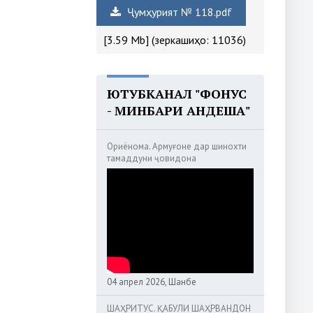
Ҷумҳурият № 118.pdf
[3.59 Mb] (зеркашиҳо: 11036)
ЮТУБКАНАЛ "ФОНУС
- МИНБАРИ АНДЕША"
Ориёнома. Армуғоне дар шинохти
тамаддуни ҷовидона
04 апрел 2026, Шанбе
ШАҲРИТУС. ҚАБУЛИ ШАҲРВАНДОН