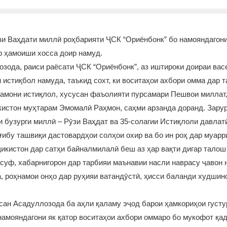
зи Ваҳдати миллӣ роҳбарияти ҶСК “Ориёнбонк” бо намояндагон
р ҳамоиши хосса доир намуд.
зода, раиси раёсати ҶСК “Ориёнбонк”, аз иштироки доираи вас
 истиқбол намуда, таъкид сохт, ки воситаҳои ахбори омма дар 
замони истиқлол, хусусан фаъолияти пурсамари Пешвои миллат
истон муҳтарам Эмомалӣ Раҳмон, саҳми арзанда доранд. Зарур 
 бузурги миллӣ – Рӯзи Ваҳдат ва 35-солагии Истиқлоли давлат
ғибу ташвиқи дастовардҳои солҳои охир ва бо ин роҳ дар муар
икистон дар сатҳи байналмилалӣ беш аз ҳар вақти дигар талош
суф, хабарнигорон дар тарбияи маънавии насли наврасу ҷавон 
, роҳнамои онҳо дар руҳияи ватандӯстӣ, ҳисси баланди худшин
ан Асадуллозода ба аҳли қаламу эҷод барои ҳамкориҳои густу
намояндагони як қатор воситаҳои ахбори оммаро бо мукофот қад