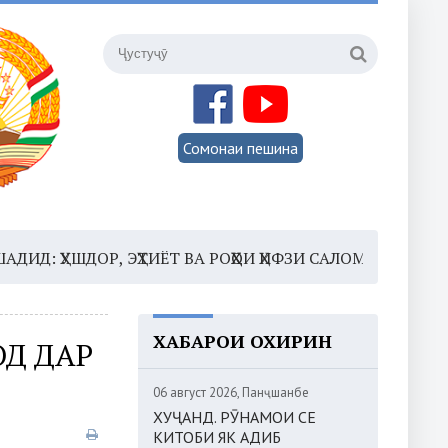
Сомонаи пешина
УШДОР, ЭҲТИЁТ ВА РОҲҲОИ ҲИФЗИ САЛОМАТӢ
16:35 –
ХАБАРҲОИ ОХИРИН
ОД ДАР
06 август 2026, Панҷшанбе
ХУҶАНД. РӮНАМОИ СЕ
КИТОБИ ЯК АДИБ