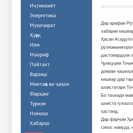
Иҷтимоиёт
Энергетика
Дар арафаи Рӯ
Муҳоҷират
хабарии кишва
Ҳуқуқ
Ҳасан Асадулло
Илм
рӯзноманигорон
Маориф
дастовардҳои 
Ҷумҳурии Тоҷик
Пойтахт
доираи ҷашнҳои
Варзиш
кишвар дар тар
Минтақа ва ҷаҳон
шоистатари Тоҷ
Фарҳанг
Бо таъкиди мав
Туризм
шоиста гузошта
ҳастанд.
Номаҳо
Дар фарҷом Ҳас
Хабарҳо
сипос намуда, 