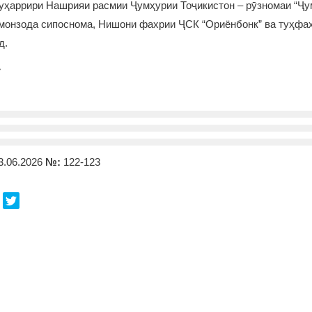
уҳаррири Нашрияи расмии Ҷумҳурии Тоҷикистон – рӯзномаи “Ҷу
монзода сипоснома, Нишони фахрии ҶСК “Ориёнбонк” ва туҳфаҳ
д.
»
3.06.2026
№:
122-123