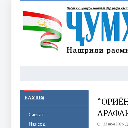
БАХШҲО
“ОРИЁ
АРАФА
Сиёсат
Иқтисод
22 июн 2026, 