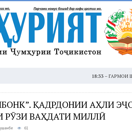
18:33 –
ГАРМОИ ШАДИД: Ҳ
НБОНК”. ҚАДРДОНИИ АҲЛИ ЭҶ
И РӮЗИ ВАҲДАТИ МИЛЛӢ
Душанбе
61