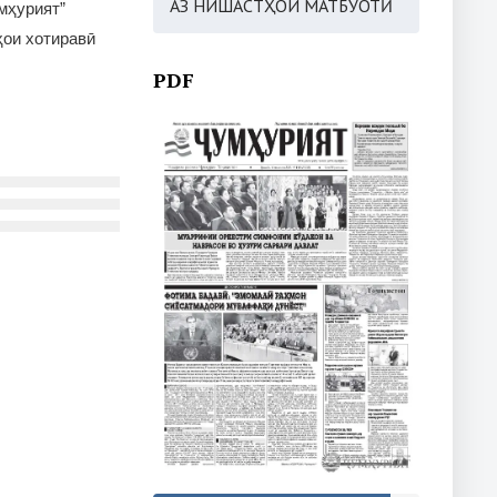
АЗ НИШАСТҲОИ МАТБУОТӢ
мҳурият”
ои хотиравӣ
PDF