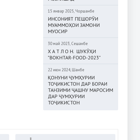
15 январ 2025, Чоршанбе
ИНСОНИЯТ ПЕШОРӮИ
МУАММОҲОИ ЗАМОНИ
МУОСИР
30 май 2023, Сешанбе
Х А Т Л О Н. ШУКӮҲИ
"BOKHTAR-FOOD-2023"
22 июн 2024, Шанбе
ҚОНУНИ ҶУМҲУРИИ
ТОҶИКИСТОН ДАР БОРАИ
ТАНЗИМИ ҶАШНУ МАРОСИМ
ДАР ҶУМҲУРИИ
ТОҶИКИСТОН