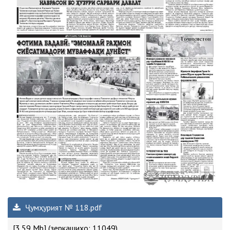
Ҷумҳурият № 118.pdf
[3.59 Mb] (зеркашиҳо: 11049)