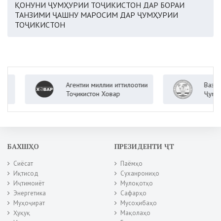
ҚОНУНИ ҶУМҲУРИИ ТОҶИКИСТОН ДАР БОРАИ
ТАНЗИМИ ҶАШНУ МАРОСИМ ДАР ҶУМҲУРИИ
ТОҶИКИСТОН
Агентии миллии иттилоотии
Вазорати 
Тоҷикистон Ховар
Ҷумҳурии 
БАХШҲО
ПРЕЗИДЕНТИ ҶТ
Сиёсат
Паёмҳо
Иқтисод
Суханрониҳо
Иҷтимоиёт
Мулоқотҳо
Энергетика
Сафарҳо
Муҳоҷират
Мусоҳибаҳо
Ҳуқуқ
Мақолаҳо