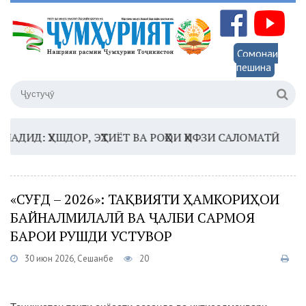
Сомонаи
пешина
Д: ҲУШДОР, ЭҲТИЁТ ВА РОҲҲОИ ҲИФЗИ САЛОМАТӢ
16:3
«СУҒД – 2026»: ТАҚВИЯТИ ҲАМКОРИҲОИ
БАЙНАЛМИЛАЛӢ ВА ҶАЛБИ САРМОЯ
БАРОИ РУШДИ УСТУВОР
30 июн 2026, Сешанбе
20