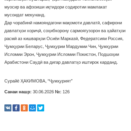
муосир ва афзоиши иқтидори содиротии мамлакат
мусоидат мекунанд.
Дар чорабинӣ намояндагони мақомоти давлатӣ, сафирони
давлатҳои хориҷӣ, соҳибкорону сармоягузорон ва ҳайатҳои
расмӣ аз кишварҳои Осиёи Марказӣ, Федератсияи Россия,
Ҷумҳурии Беларус, Ҷумҳурии Мардумии Чин, Ҷумҳурии
Исломии Эрон, Ҷумҳурии Исломии Покистон, Подшоҳии
Арабистони Саудӣ ва дигар давлатҳо иштирок карданд.
Сурайё ҲАКИМОВА, “Ҷумҳурият”
Санаи нашр:
30.06.2026
№:
126