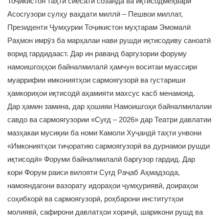
Тоҷикистон таҳти сиёсати созанда ва иқтисодмеҳвари
Асосгузори сулҳу ваҳдати миллӣ – Пешвои миллат,
Президенти Ҷумҳурии Тоҷикистон муҳтарам Эмомалӣ
Раҳмон имрӯз ба марҳалаи нави рушди иқтисодиву саноатӣ
ворид гардидааст. Дар ин раванд баргузории форуму
намоишгоҳҳои байналмилалӣ ҳамчун воситаи муассири
муаррифии имкониятҳои сармоягузорӣ ва густариши
ҳамкориҳои иқтисодӣ аҳамияти махсус касб менамояд.
Дар ҳамин замина, дар ҳошияи Намоишгоҳи байналмилалии
савдо ва сармоягузории «Суғд – 2026» дар Театри давлатии
мазҳакаи мусиқии ба номи Камоли Хуҷандӣ таҳти унвони
«Имкониятҳои тиҷоратию сармоягузорӣ ва дурнамои рушди
иқтисодӣ» Форуми байналмилалӣ баргузор гардид. Дар
кори Форум раиси вилояти Суғд Раҷаб Аҳмадзода,
намояндагони вазорату идораҳои ҷумҳуриявӣ, доираҳои
соҳибкорӣ ва сармоягузорӣ, роҳбарони институтҳои
молиявӣ, сафирони давлатҳои хориҷӣ, шарикони рушд ва