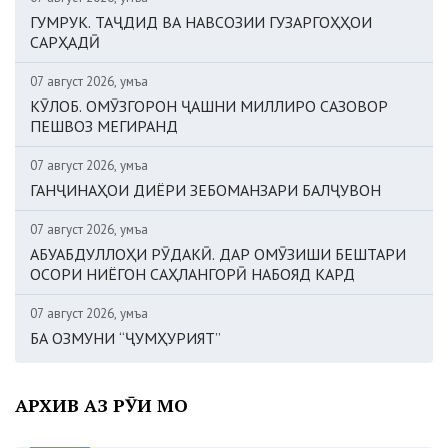
ГУМРУК. ТАҶДИД ВА НАВСОЗИИ ГУЗАРГОҲҲОИ
САРҲАДӢ
07 август 2026, Ҷумъа
КӮЛОБ. ОМӮЗГОРОН ҶАШНИ МИЛЛИРО САЗОВОР
ПЕШВОЗ МЕГИРАНД
07 август 2026, Ҷумъа
ГАНҶИНАҲОИ ДИЁРИ ЗЕБОМАНЗАРИ БАЛҶУВОН
07 август 2026, Ҷумъа
АБУАБДУЛЛОҲИ РӮДАКӢ. ДАР ОМӮЗИШИ БЕШТАРИ
ОСОРИ НИЁГОН САҲЛАНГОРӢ НАБОЯД КАРД
07 август 2026, Ҷумъа
БА ОЗМУНИ “ҶУМҲУРИЯТ”
АРХИВ АЗ РӮИ МОҲ