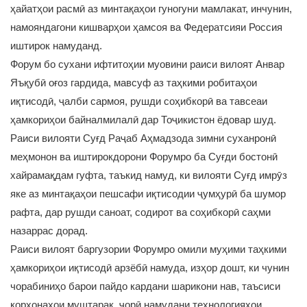
ҳайатҳои расмӣ аз минтақаҳои гуногуни мамлакат, инчунин,
намояндагони кишварҳои ҳамсоя ва Федератсияи Россия
иштирок намуданд.
Форум бо сухани ифтитоҳии муовини раиси вилоят Анвар
Яъқубӣ оғоз гардида, мавсуф аз таҳкими робитаҳои
иқтисодӣ, ҷалби сармоя, рушди соҳибкорӣ ва тавсеаи
ҳамкориҳои байналмилалӣ дар Тоҷикистон ёдовар шуд.
Раиси вилояти Суғд Раҷаб Аҳмадзода зимни суханронӣ
меҳмонон ва иштирокдорони Форумро ба Суғди бостонӣ
хайрамақдам гуфта, таъкид намуд, ки вилояти Суғд имрӯз
яке аз минтақаҳои пешсафи иқтисодии ҷумҳурӣ ба шумор
рафта, дар рушди саноат, содирот ва соҳибкорӣ саҳми
назаррас дорад.
Раиси вилоят баргузории Форумро омили муҳими таҳкими
ҳамкориҳои иқтисодӣ арзёбӣ намуда, изҳор дошт, ки чунин
чорабиниҳо барои пайдо кардани шарикони нав, таъсиси
корхонаҳои муштарак, ҷорӣ намудани технологияҳои