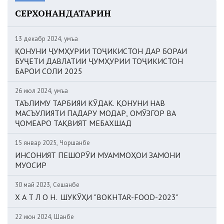
СЕРХОНАНДАТАРИН
13 декабр 2024, Ҷумъа
ҚОНУНИ ҶУМҲУРИИ ТОҶИКИСТОН ДАР БОРАИ
БУҶЕТИ ДАВЛАТИИ ҶУМҲУРИИ ТОҶИКИСТОН
БАРОИ СОЛИ 2025
26 июл 2024, Ҷумъа
ТАЪЛИМУ ТАРБИЯИ КӮДАК. ҚОНУНИ НАВ
МАСЪУЛИЯТИ ПАДАРУ МОДАР, ОМӮЗГОР ВА
ҶОМЕАРО ТАҚВИЯТ МЕБАХШАД
15 январ 2025, Чоршанбе
ИНСОНИЯТ ПЕШОРӮИ МУАММОҲОИ ЗАМОНИ
МУОСИР
30 май 2023, Сешанбе
Х А Т Л О Н. ШУКӮҲИ "BOKHTAR-FOOD-2023"
22 июн 2024, Шанбе