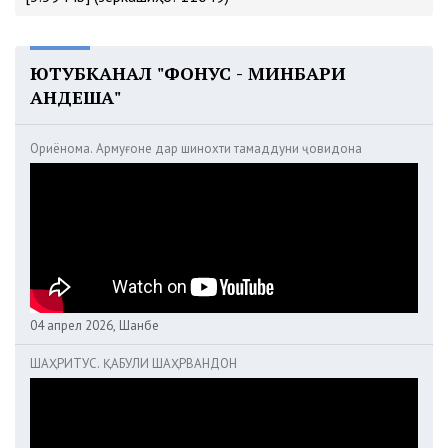
ЮТУБКАНАЛ "ФОНУС - МИНБАРИ
АНДЕША"
Ориёнома. Армуғоне дар шинохти тамаддуни ҷовидона
04 апрел 2026, Шанбе
ШАҲРИТУС. ҚАБУЛИ ШАҲРВАНДОН