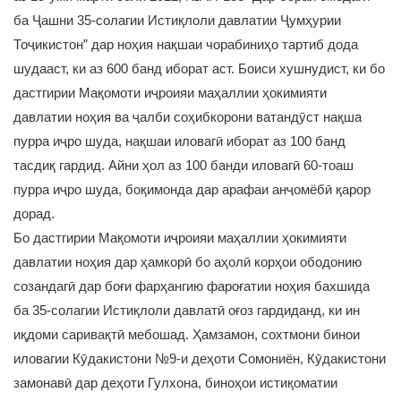
ба Ҷашни 35-солагии Истиқлоли давлатии Ҷумҳурии
Тоҷикистон” дар ноҳия нақшаи чорабиниҳо тартиб дода
шудааст, ки аз 600 банд иборат аст. Боиси хушнудист, ки бо
дастгирии Мақомоти иҷроияи маҳаллии ҳокимияти
давлатии ноҳия ва ҷалби соҳибкорони ватандӯст нақша
пурра иҷро шуда, нақшаи иловагӣ иборат аз 100 банд
тасдиқ гардид. Айни ҳол аз 100 банди иловагӣ 60-тоаш
пурра иҷро шуда, боқимонда дар арафаи анҷомёбӣ қарор
дорад.
Бо дастгирии Мақомоти иҷроияи маҳаллии ҳокимияти
давлатии ноҳия дар ҳамкорӣ бо аҳолӣ корҳои ободонию
созандагӣ дар боғи фарҳангию фароғатии ноҳия бахшида
ба 35-солагии Истиқлоли давлатӣ оғоз гардиданд, ки ин
иқдоми саривақтӣ мебошад. Ҳамзамон, сохтмони бинои
иловагии Кӯдакистони №9-и деҳоти Сомониён, Кӯдакистони
замонавӣ дар деҳоти Гулхона, биноҳои истиқоматии