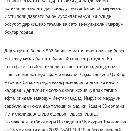
якдилӣ неъмате нест. Дар таърихи давлатдории мо
истиқлоли давлатӣ дастоварди бузург ба ҳисоб меравад.
Истиқлоли давлатӣ ба он мусоидат намуд, ки рушди
босубот дар кишвар таъмин ва сатҳи некуаҳволии мардум
беҳтар гардад.
Дар ҳақиқат, бо дастёбӣ ба ин неъмати волотарин, ки барои
мо азизу муътабар аст, ба ин рӯзҳои нек расидем. Ба
шарофати соҳибистиқлолӣ ва сиёсати хирадмандонаи
Пешвои миллат муҳтарам Эмомалӣ Раҳмон ноҳияи Ҷаббор
Расулов ба комёбиҳои назаррасе ноил гардид, ки назир
надорад. Дар тули ин солҳо симои ноҳия куллан тағйир
ёфта, зиндагии мардум беҳтар гардид. Имрӯзҳо мардуми
сарбаланди ноҳия дар талоши онанд, ки Ҷашни 35-солагии
Истиқлоли давлатиро сазовор пешвоз гиранд.
Бо мақсади татбиқи амри Президенти Ҷумҳурии Тоҷикистон
аз 15-уми марти соли 2022, №АП-188 “Дар бораи омодагӣ