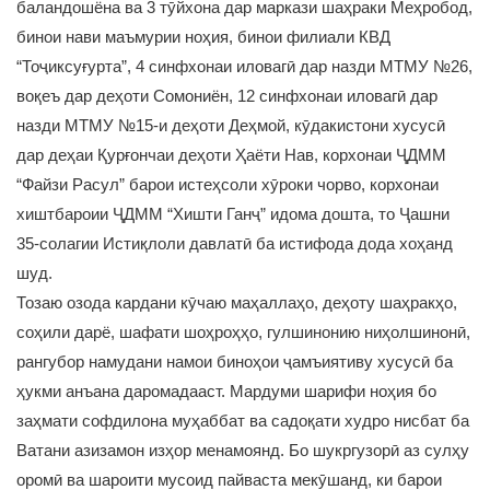
баландошёна ва 3 тӯйхона дар маркази шаҳраки Меҳробод,
бинои нави маъмурии ноҳия, бинои филиали КВД
“Тоҷиксуғурта”, 4 синфхонаи иловагӣ дар назди МТМУ №26,
воқеъ дар деҳоти Сомониён, 12 синфхонаи иловагӣ дар
назди МТМУ №15-и деҳоти Деҳмой, кӯдакистони хусусӣ
дар деҳаи Қурғончаи деҳоти Ҳаёти Нав, корхонаи ҶДММ
“Файзи Расул” барои истеҳсоли хӯроки чорво, корхонаи
хиштбароии ҶДММ “Хишти Ганҷ” идома дошта, то Ҷашни
35-солагии Истиқлоли давлатӣ ба истифода дода хоҳанд
шуд.
Тозаю озода кардани кӯчаю маҳаллаҳо, деҳоту шаҳракҳо,
соҳили дарё, шафати шоҳроҳҳо, гулшинонию ниҳолшинонӣ,
рангубор намудани намои биноҳои ҷамъиятиву хусусӣ ба
ҳукми анъана даромадааст. Мардуми шарифи ноҳия бо
заҳмати софдилона муҳаббат ва садоқати худро нисбат ба
Ватани азизамон изҳор менамоянд. Бо шукргузорӣ аз сулҳу
оромӣ ва шароити мусоид пайваста мекӯшанд, ки барои