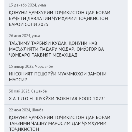
13 декабр 2024, Ҷумъа
ҚОНУНИ ҶУМҲУРИИ ТОҶИКИСТОН ДАР БОРАИ
БУҶЕТИ ДАВЛАТИИ ҶУМҲУРИИ ТОҶИКИСТОН
БАРОИ СОЛИ 2025
26 июл 2024, Ҷумъа
ТАЪЛИМУ ТАРБИЯИ КӮДАК. ҚОНУНИ НАВ
МАСЪУЛИЯТИ ПАДАРУ МОДАР, ОМӮЗГОР ВА
ҶОМЕАРО ТАҚВИЯТ МЕБАХШАД
15 январ 2025, Чоршанбе
ИНСОНИЯТ ПЕШОРӮИ МУАММОҲОИ ЗАМОНИ
МУОСИР
30 май 2023, Сешанбе
Х А Т Л О Н. ШУКӮҲИ "BOKHTAR-FOOD-2023"
22 июн 2024, Шанбе
ҚОНУНИ ҶУМҲУРИИ ТОҶИКИСТОН ДАР БОРАИ
ТАНЗИМИ ҶАШНУ МАРОСИМ ДАР ҶУМҲУРИИ
ТОҶИКИСТОН