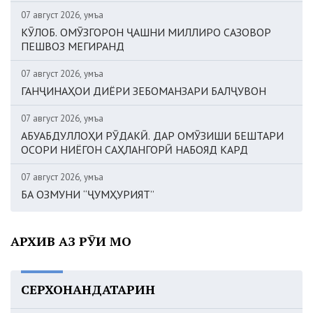
07 август 2026, Ҷумъа
КӮЛОБ. ОМӮЗГОРОН ҶАШНИ МИЛЛИРО САЗОВОР
ПЕШВОЗ МЕГИРАНД
07 август 2026, Ҷумъа
ГАНҶИНАҲОИ ДИЁРИ ЗЕБОМАНЗАРИ БАЛҶУВОН
07 август 2026, Ҷумъа
АБУАБДУЛЛОҲИ РӮДАКӢ. ДАР ОМӮЗИШИ БЕШТАРИ
ОСОРИ НИЁГОН САҲЛАНГОРӢ НАБОЯД КАРД
07 август 2026, Ҷумъа
БА ОЗМУНИ “ҶУМҲУРИЯТ”
АРХИВ АЗ РӮИ МОҲ
СЕРХОНАНДАТАРИН