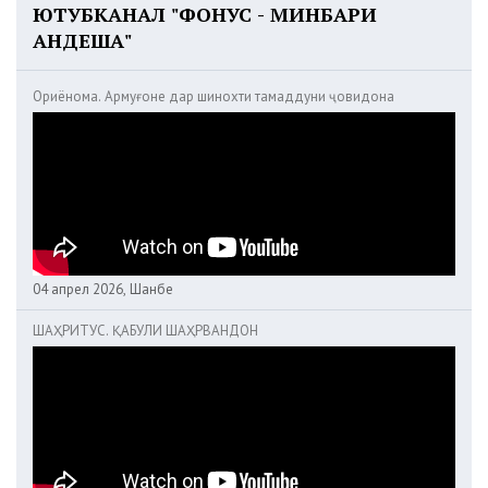
ЮТУБКАНАЛ "ФОНУС - МИНБАРИ
АНДЕША"
Ориёнома. Армуғоне дар шинохти тамаддуни ҷовидона
04 апрел 2026, Шанбе
ШАҲРИТУС. ҚАБУЛИ ШАҲРВАНДОН