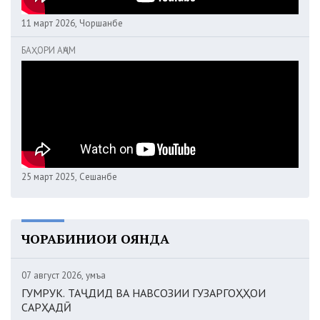
11 март 2026, Чоршанбе
БАҲОРИ АҶАМ
25 март 2025, Сешанбе
ЧОРАБИНИҲОИ ОЯНДА
07 август 2026, Ҷумъа
ГУМРУК. ТАҶДИД ВА НАВСОЗИИ ГУЗАРГОҲҲОИ
САРҲАДӢ