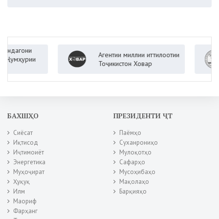
агони
Агентии миллии иттилоотии
мҳурии
Тоҷикистон Ховар
БАХШҲО
ПРЕЗИДЕНТИ ҶТ
Сиёсат
Паёмҳо
Иқтисод
Суханрониҳо
Иҷтимоиёт
Мулоқотҳо
Энергетика
Сафарҳо
Муҳоҷират
Мусоҳибаҳо
Ҳуқуқ
Мақолаҳо
Илм
Барқияҳо
Маориф
Фарҳанг