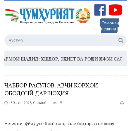
Сомонаи
пешина
МОИ ШАДИД: ҲУШДОР, ЭҲТИЁТ ВА РОҲҲОИ ҲИФЗИ САЛОМАТӢ
ҶАББОР РАСУЛОВ. АВҶИ КОРҲОИ
ОБОДОНӢ ДАР НОҲИЯ
30 июн 2026, Сешанбе
9
Неъмати рӯйи дунё бисёр аст, вале беҳтар аз озодиву