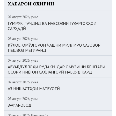
ХАБАРҲОИ ОХИРИН
07 август 2026, Ҷумъа
ГУМРУК. ТАҶДИД ВА НАВСОЗИИ ГУЗАРГОҲҲОИ
САРҲАДӢ
07 август 2026, Ҷумъа
КӮЛОБ. ОМӮЗГОРОН ҶАШНИ МИЛЛИРО САЗОВОР
ПЕШВОЗ МЕГИРАНД
07 август 2026, Ҷумъа
АБУАБДУЛЛОҲИ РӮДАКӢ. ДАР ОМӮЗИШИ БЕШТАРИ
ОСОРИ НИЁГОН САҲЛАНГОРӢ НАБОЯД КАРД
07 август 2026, Ҷумъа
АЗ НИШАСТҲОИ МАТБУОТӢ
07 август 2026, Ҷумъа
ЗАФАРОБОД
06 август 2026, Панҷшанбе