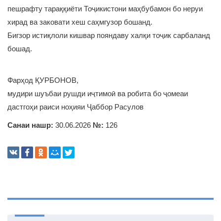
пешрафту тараққиёти Тоҷикистони маҳбубамон бо неруи
хирад ва заковати хеш саҳмгузор бошанд.
Бигзор истиқлоли кишвар пояндаву халқи тоҷик сарбаланд
бошад.
Фарҳод ҚУРБОНОВ,
мудири шуъбаи рушди иҷтимоӣ ва робита бо ҷомеаи
дастгоҳи раиси ноҳияи Ҷаббор Расулов
Санаи нашр:
30.06.2026
№:
126