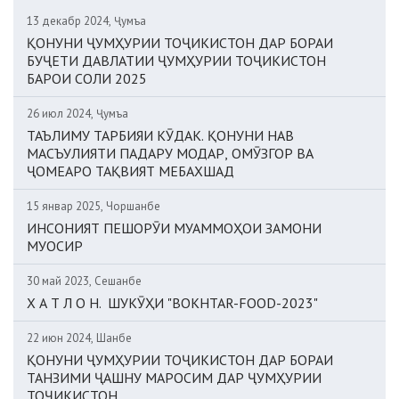
13 декабр 2024, Ҷумъа
ҚОНУНИ ҶУМҲУРИИ ТОҶИКИСТОН ДАР БОРАИ
БУҶЕТИ ДАВЛАТИИ ҶУМҲУРИИ ТОҶИКИСТОН
БАРОИ СОЛИ 2025
26 июл 2024, Ҷумъа
ТАЪЛИМУ ТАРБИЯИ КӮДАК. ҚОНУНИ НАВ
МАСЪУЛИЯТИ ПАДАРУ МОДАР, ОМӮЗГОР ВА
ҶОМЕАРО ТАҚВИЯТ МЕБАХШАД
15 январ 2025, Чоршанбе
ИНСОНИЯТ ПЕШОРӮИ МУАММОҲОИ ЗАМОНИ
МУОСИР
30 май 2023, Сешанбе
Х А Т Л О Н. ШУКӮҲИ "BOKHTAR-FOOD-2023"
22 июн 2024, Шанбе
ҚОНУНИ ҶУМҲУРИИ ТОҶИКИСТОН ДАР БОРАИ
ТАНЗИМИ ҶАШНУ МАРОСИМ ДАР ҶУМҲУРИИ
ТОҶИКИСТОН