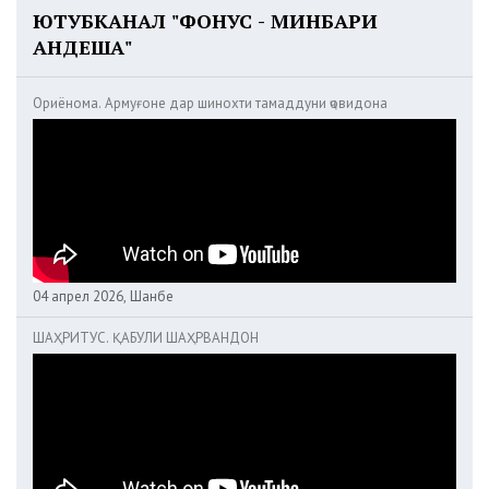
ЮТУБКАНАЛ "ФОНУС - МИНБАРИ
АНДЕША"
Ориёнома. Армуғоне дар шинохти тамаддуни ҷовидона
04 апрел 2026, Шанбе
ШАҲРИТУС. ҚАБУЛИ ШАҲРВАНДОН