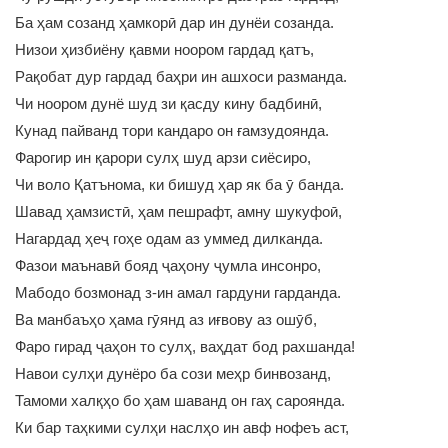
Ба ҳам созанд ҳамкорӣ дар ин дунёи созанда.
Низои ҳизбиёну қавми ноором гардад қатъ,
Рақобат дур гардад баҳри ин ашхоси разманда.
Чи ноором дунё шуд зи қасду кину бадбинӣ,
Кунад пайванд тори кандаро он ғамзудоянда.
Фарогир ин қарори сулҳ шуд арзи сиёсиро,
Чи воло Қатънома, ки бишуд ҳар як ба ӯ банда.
Шавад ҳамзистӣ, ҳам пешрафт, амну шукуфоӣ,
Нагардад ҳеҷ гоҳе одам аз уммед дилканда.
Фазои маънавӣ бояд ҷаҳону ҷумла инсонро,
Мабодо бозмонад з-ин амал гардуни гарданда.
Ва манбаъҳо ҳама гӯянд аз иғвову аз ошӯб,
Фаро гирад ҷаҳон то сулҳ, ваҳдат бод рахшанда!
Навои сулҳи дунёро ба сози меҳр бинвозанд,
Тамоми халқҳо бо ҳам шаванд он гаҳ сароянда.
Ки бар таҳкими сулҳи наслҳо ин авф нофеъ аст,