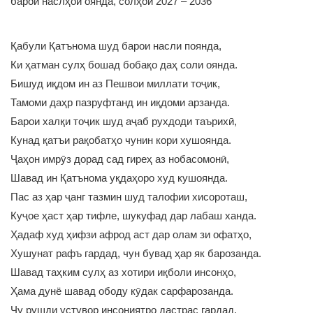
барои наслҳои оянда, солҳои 2027 – 2036"
Қабули Қатънома шуд барои насли поянда,
Ки ҳатман сулҳ бошад бобақо даҳ соли оянда.
Бишуд иқдом ин аз Пешвои миллати тоҷик,
Тамоми даҳр пазруфтанд ин иқдоми арзанда.
Барои халқи тоҷик шуд аҷаб рухдоди таърихӣ,
Кунад қатъи рақобатҳо чунин кори хушоянда.
Ҷаҳон имрӯз дорад сад гиреҳ аз нобасомонӣ,
Шавад ин Қатънома уқдаҳоро худ кушоянда.
Пас аз ҳар ҷанг тазмин шуд талофии хисороташ,
Куҷое ҳаст ҳар тифле, шукуфад дар лабаш ханда.
Ҳадаф худ ҳифзи афрод аст дар олам зи офатҳо,
Хушунат рафъ гардад, чун бувад ҳар як барозанда.
Шавад таҳким сулҳ аз хотири иқболи инсонҳо,
Ҳама дунё шавад ободу кӯдак сарфарозанда.
Чу рушди устувор инсониятро дастрас гардад,