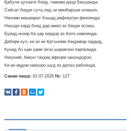
Қабули ҳуҷҷате бояд, тамоми даҳр бахшанда.
Сиёсат баҳри сулҳ ояд зи минбарҳои олишон,
Низоми машварат бошад рафоқатро физоянда.
Ниҳоде кард бояд дар амал аз баҳри осоиш,
Бувад нозир ба ҳар кирдор аз боло намоянда.
Дабири кул, ки аз ин Қатънома баҳравар гардид,
Кунад бо ҳам ҳаме якҷо шарикони пароканда.
Ниҳониё, бикун таҳқиқ афкори ҷаҳондорон,
Ки ин иқдом ғамҳоро шуд аз дилҳо рабоянда.
Санаи нашр:
01.07.2026
№:
127