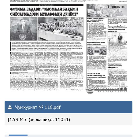
Ҷумҳурият № 118.pdf
[3.59 Mb] (зеркашиҳо: 11051)