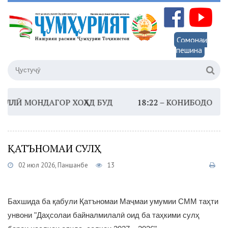
Сомонаи
пешина
Ӣ МОНДАГОР ХОҲАД БУД
18:22 –
КОНИБОДОМ. КОРГ
ҚАТЪНОМАИ СУЛҲ
02 июл 2026, Панҷшанбе
13
Бахшида ба қабули Қатъномаи Маҷмаи умумии СММ таҳти
унвони "Даҳсолаи байналмилалӣ оид ба таҳкими сулҳ