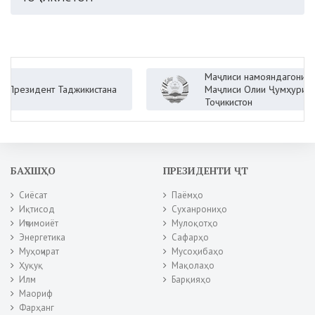
Маҷлиси намояндагони
зидент Таджикистана
Маҷлиси Олии Ҷумҳурии
Тоҷикистон
БАХШҲО
ПРЕЗИДЕНТИ ҶТ
Сиёсат
Паёмҳо
Иқтисод
Суханрониҳо
Иҷтимоиёт
Мулоқотҳо
Энергетика
Сафарҳо
Муҳоҷират
Мусоҳибаҳо
Ҳуқуқ
Мақолаҳо
Илм
Барқияҳо
Маориф
Фарҳанг