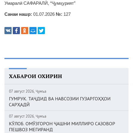
Умаралӣ САФАРАЛӢ, “Ҷумҳурият”
Санаи нашр:
01.07.2026
№:
127
ХАБАРҲОИ ОХИРИН
07 август 2026, Ҷумъа
ГУМРУК. ТАҶДИД ВА НАВСОЗИИ ГУЗАРГОҲҲОИ
САРҲАДӢ
07 август 2026, Ҷумъа
КӮЛОБ. ОМӮЗГОРОН ҶАШНИ МИЛЛИРО САЗОВОР
ПЕШВОЗ МЕГИРАНД