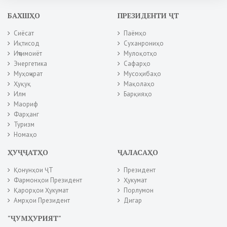
БАХШҲО
ПРЕЗИДЕНТИ ҶТ
Сиёсат
Паёмҳо
Иқтисод
Суханрониҳо
Иҷтимоиёт
Мулоқотҳо
Энергетика
Сафарҳо
Муҳоҷират
Мусоҳибаҳо
Ҳуқуқ
Мақолаҳо
Илм
Барқияҳо
Маориф
Фарҳанг
Туризм
Номаҳо
ҲУҶҶАТҲО
ҶАЛАСАҲО
Қонунҳои ҶТ
Президент
Фармонҳои Президент
Ҳукумат
Қарорҳои Ҳукумат
Порлумон
Амрҳои Президент
Дигар
"ҶУМҲУРИЯТ"