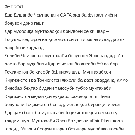
ФУТБОЛ
Дар Душанбе Чемпионати CAFA оид ба футзал миёни
бонувон доир гашт
Дар мусобиқа мунтахабҳои бонувони се кишвар –
Тоҷикистон, Эрон ва Қирғизистон иштирок намуда, дар як
давр бозӣ карданд.
Ғолиби Чемпионат мунтахаби бонувони Эрон гардид. Ин
даста бар муқобили Қирғизистон бо ҳисоби 5:0 ва бар
Тоҷикистон бо ҳисоби 8:1 пирӯз шуд. Мунтахабҳои
Қирғизистон ва Тоҷикистон якхолӣ ба даст оварданд, аммо
бинобар беҳтар будани таносуби тӯбҳо мунтахаби
Қирғизистон медалҳои нуқраро сазовор гашт. Тими
бонувони Тоҷикистон бошад, медалҳои биринҷӣ гирифт.
Дар ҷамъбаст ба мунтахаби Тоҷикистон ҷоизаи махсус
тақдим шуд. Мунтахаби Эрон бо ҷоизаи «Fair Play» қадр
гардид. Унвони боарзиштарин бозигари мусобиқа насиби