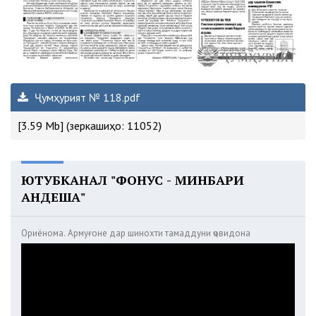
Ҷумҳурият № 118.pdf
[3.59 Mb] (зеркашиҳо: 11052)
ЮТУБКАНАЛ "ФОНУС - МИНБАРИ
АНДЕША"
Ориёнома. Армуғоне дар шинохти тамаддуни ҷовидона