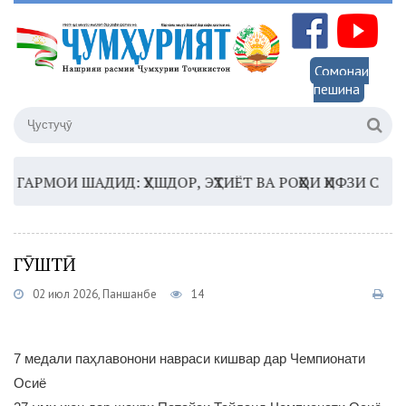
Сомонаи
пешина
АРМОИ ШАДИД: ҲУШДОР, ЭҲТИЁТ ВА РОҲҲОИ ҲИФЗИ САЛОМА
ГӮШТӢ
02 июл 2026, Панҷшанбе
14
7 медали паҳлавонони навраси кишвар дар Чемпионати
Осиё