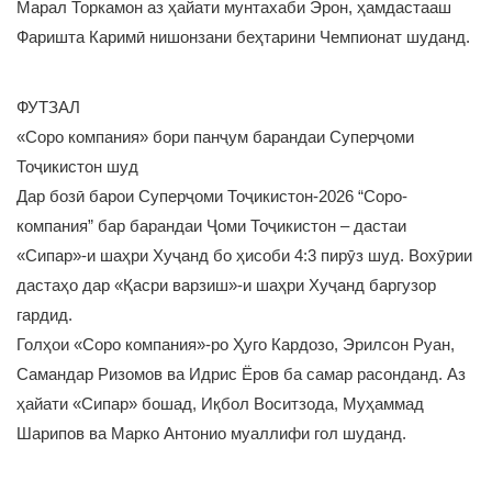
Марал Торкамон аз ҳайати мунтахаби Эрон, ҳамдастааш
Фаришта Каримӣ нишонзани беҳтарини Чемпионат шуданд.
ФУТЗАЛ
«Соро компания» бори панҷум барандаи Суперҷоми
Тоҷикистон шуд
Дар бозӣ барои Суперҷоми Тоҷикистон-2026 “Соро-
компания” бар барандаи Ҷоми Тоҷикистон – дастаи
«Сипар»-и шаҳри Хуҷанд бо ҳисоби 4:3 пирӯз шуд. Вохӯрии
дастаҳо дар «Қасри варзиш»-и шаҳри Хуҷанд баргузор
гардид.
Голҳои «Соро компания»-ро Ҳуго Кардозо, Эрилсон Руан,
Самандар Ризомов ва Идрис Ёров ба самар расонданд. Аз
ҳайати «Сипар» бошад, Иқбол Воситзода, Муҳаммад
Шарипов ва Марко Антонио муаллифи гол шуданд.