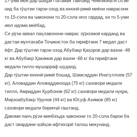
27-уми июн дар шаҳри Патайаи Тайланд Чемпионати Осиё
оид ба гӯштии тарзи озод ва юнонӣ-римӣ миёни наврасони
то 15-сола ва ҷавонони то 20-сола оғоз гардид, ки то 5-уми
июл идома меёбад.
Се рӯзи аввал паҳлавонони наврас зӯрозмоӣ карданд ва
дастаи мунтахаби Тоҷикистон ба гирифтани 7 медал даст
ёфт. Дар гӯштии тарзи озод Абубакр Қаҳоров дар вазни -48
кг ва Абубакр Ҳакимов дар вазни -68 кг ба гирифтани
медали тилло мушарраф шуданд.
Дар гӯштии юнонӣ-римӣ бошад, Шамсиддин Инатуллоев (57
кг), Аловаддин Аловаддинзода (75 кг) сазовори медали
тилло, Амриддин Қурбонов (62 кг) сазовори медали нуқра,
Мирзоабубакр Урунов (44 кг) ва Юсуф Азимов (85 кг)
сазовори медали биринҷӣ гаштанд.
Давоми панҷ рӯзи минбаъда ҷавонони то 20-сола барои ба
даст овардани ҷойҳои ифтихорӣ талош мекунанд.