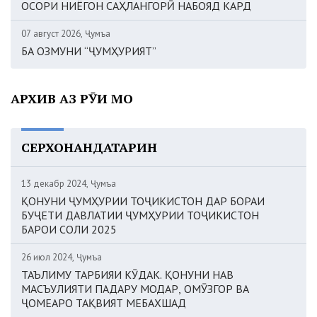
ОСОРИ НИЁГОН САҲЛАНГОРӢ НАБОЯД КАРД
07 август 2026, Ҷумъа
БА ОЗМУНИ “ҶУМҲУРИЯТ”
АРХИВ АЗ РӮИ МОҲ
СЕРХОНАНДАТАРИН
13 декабр 2024, Ҷумъа
ҚОНУНИ ҶУМҲУРИИ ТОҶИКИСТОН ДАР БОРАИ
БУҶЕТИ ДАВЛАТИИ ҶУМҲУРИИ ТОҶИКИСТОН
БАРОИ СОЛИ 2025
26 июл 2024, Ҷумъа
ТАЪЛИМУ ТАРБИЯИ КӮДАК. ҚОНУНИ НАВ
МАСЪУЛИЯТИ ПАДАРУ МОДАР, ОМӮЗГОР ВА
ҶОМЕАРО ТАҚВИЯТ МЕБАХШАД