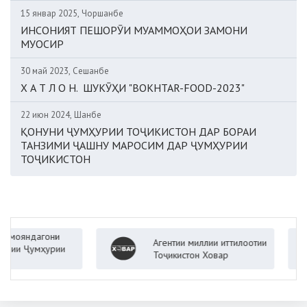
15 январ 2025, Чоршанбе
ИНСОНИЯТ ПЕШОРӮИ МУАММОҲОИ ЗАМОНИ
МУОСИР
30 май 2023, Сешанбе
Х А Т Л О Н. ШУКӮҲИ "BOKHTAR-FOOD-2023"
22 июн 2024, Шанбе
ҚОНУНИ ҶУМҲУРИИ ТОҶИКИСТОН ДАР БОРАИ
ТАНЗИМИ ҶАШНУ МАРОСИМ ДАР ҶУМҲУРИИ
ТОҶИКИСТОН
яндагони
Агентии миллии иттилоотии
 Ҷумҳурии
Тоҷикистон Ховар