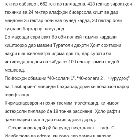
гектар сабзавот, 662 гектар ғалладона, 418 гектар зироатҳои
техникӣ ва 24 гектар алафҳои бисёрсола кишт ва дар
майдони 25 гектар боғи нав бунёд карда, 20 гектар боғи
куҳнаро барқарор намуданд.
Бо мақсади сари вақт бо оби полизӣ таъмин кардани
киштзорҳо дар мавзеи Туратоли деҳоти Ҳоит сохтмони
наҳри шашкилометра идома дошта, дар сурати ба
истифода додани он зиёда аз 100 гектар замин шодоб
мешавад.
Пойгоҳҳои обкашии “40-солагӣ 1”, “40-солагӣ 2”, “Фурудгоҳ”
ва “Гамбариён” мавриди баҳрабардории кишоварзон қарор
гирифтаанд.
Кирмакпарварони ноҳия тасмим гирифтаанд, ки имсол
истеҳсоли пилларо ба 18 тонна расонанд. Ҳоло рафти
ҷамъоварии пилла дар ноҳия идома дорад.
– Соҳаи чорводорӣ рӯ ба рушд ниҳо-дааст, – гуфт С.
Идибегзода ва афзуд, ки ҳоло дар ҳамаи шаклҳои