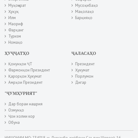
Муҳоҷират
Мусоҳибаҳо
Ҳуқуқ
Мақолаҳо
Илм
Барқияҳо
Маориф
Фарҳанг
Туризм
Номаҳо
ҲУҶҶАТҲО
ҶАЛАСАҲО
Қонунҳои ҶТ
Президент
Фармонҳои Президент
Ҳукумат
Қарорҳои Ҳукумат
Порлумон
Амрҳои Президент
Дигар
"ҶУМҲУРИЯТ"
Дар бораи нашрия
Озмунҳо
Ҷои холии кор
Обуна
НИШОНИИ МО: 734018, ш. Душанбе, хиёбони Саъдии Шерозӣ, 16