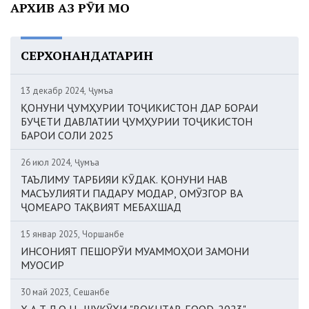
АРХИВ АЗ РӮИ МОҲ
СЕРХОНАНДАТАРИН
13 декабр 2024, Ҷумъа
ҚОНУНИ ҶУМҲУРИИ ТОҶИКИСТОН ДАР БОРАИ
БУҶЕТИ ДАВЛАТИИ ҶУМҲУРИИ ТОҶИКИСТОН
БАРОИ СОЛИ 2025
26 июл 2024, Ҷумъа
ТАЪЛИМУ ТАРБИЯИ КӮДАК. ҚОНУНИ НАВ
МАСЪУЛИЯТИ ПАДАРУ МОДАР, ОМӮЗГОР ВА
ҶОМЕАРО ТАҚВИЯТ МЕБАХШАД
15 январ 2025, Чоршанбе
ИНСОНИЯТ ПЕШОРӮИ МУАММОҲОИ ЗАМОНИ
МУОСИР
30 май 2023, Сешанбе
Х А Т Л О Н. ШУКӮҲИ "BOKHTAR-FOOD-2023"