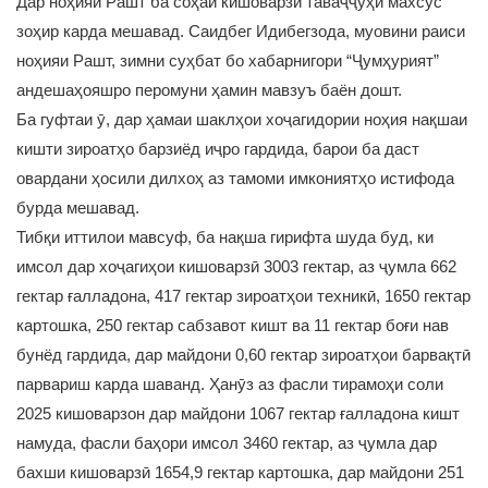
Дар ноҳияи Рашт ба соҳаи кишоварзӣ таваҷҷуҳи махсус
зоҳир карда мешавад. Саидбег Идибегзода, муовини раиси
ноҳияи Рашт, зимни суҳбат бо хабарнигори “Ҷумҳурият”
андешаҳояшро перомуни ҳамин мавзуъ баён дошт.
Ба гуфтаи ӯ, дар ҳамаи шаклҳои хоҷагидории ноҳия нақшаи
кишти зироатҳо барзиёд иҷро гардида, барои ба даст
овардани ҳосили дилхоҳ аз тамоми имкониятҳо истифода
бурда мешавад.
Тибқи иттилои мавсуф, ба нақша гирифта шуда буд, ки
имсол дар хоҷагиҳои кишоварзӣ 3003 гектар, аз ҷумла 662
гектар ғалладона, 417 гектар зироатҳои техникӣ, 1650 гектар
картошка, 250 гектар сабзавот кишт ва 11 гектар боғи нав
бунёд гардида, дар майдони 0,60 гектар зироатҳои барвақтӣ
парвариш карда шаванд. Ҳанӯз аз фасли тирамоҳи соли
2025 кишоварзон дар майдони 1067 гектар ғалладона кишт
намуда, фасли баҳори имсол 3460 гектар, аз ҷумла дар
бахши кишоварзӣ 1654,9 гектар картошка, дар майдони 251