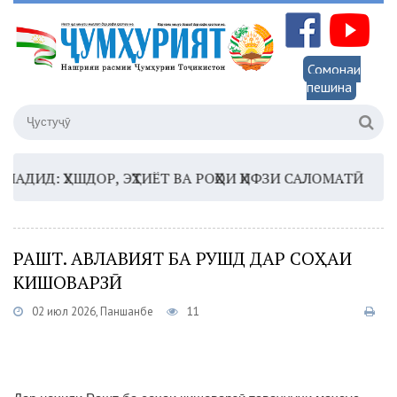
Сомонаи
пешина
Д: ҲУШДОР, ЭҲТИЁТ ВА РОҲҲОИ ҲИФЗИ САЛОМАТӢ
16:3
РАШТ. АВЛАВИЯТ БА РУШД ДАР СОҲАИ
КИШОВАРЗӢ
02 июл 2026, Панҷшанбе
11