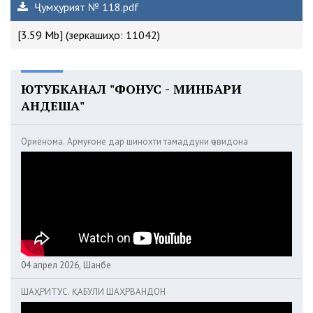
Ҷумҳурият № 118.pdf
[3.59 Mb] (зеркашиҳо: 11042)
ЮТУБКАНАЛ "ФОНУС - МИНБАРИ
АНДЕША"
Ориёнома. Армуғоне дар шинохти тамаддуни ҷовидона
04 апрел 2026, Шанбе
ШАҲРИТУС. ҚАБУЛИ ШАҲРВАНДОН