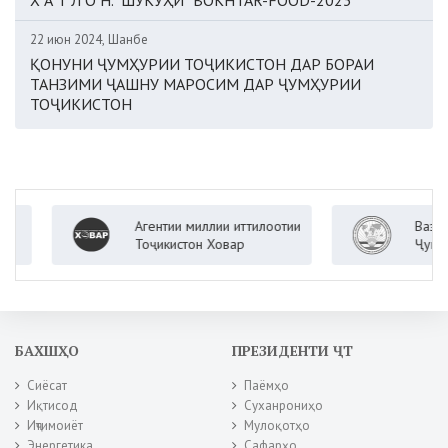
22 июн 2024, Шанбе
ҚОНУНИ ҶУМҲУРИИ ТОҶИКИСТОН ДАР БОРАИ
ТАНЗИМИ ҶАШНУ МАРОСИМ ДАР ҶУМҲУРИИ
ТОҶИКИСТОН
Агентии миллии иттилоотии
Вазорати 
Тоҷикистон Ховар
Ҷумҳурии 
БАХШҲО
ПРЕЗИДЕНТИ ҶТ
Сиёсат
Паёмҳо
Иқтисод
Суханрониҳо
Иҷтимоиёт
Мулоқотҳо
Энергетика
Сафарҳо