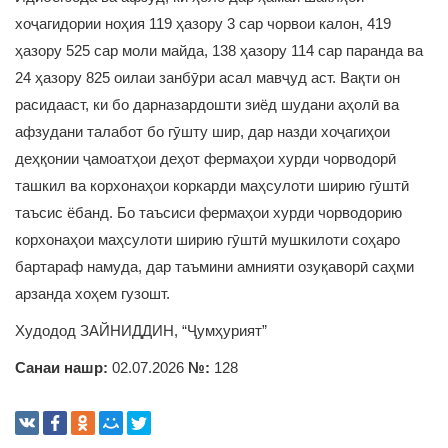
хоҷагидории ноҳия 119 ҳазору 3 сар чорвои калон, 419
ҳазору 525 сар моли майда, 138 ҳазору 114 сар паранда ва
24 ҳазору 825 оилаи занбӯри асал мавҷуд аст. Вақти он
расидааст, ки бо дарназардошти зиёд шудани аҳолӣ ва
афзудани талабот бо гӯшту шир, дар назди хоҷагиҳои
деҳқонии ҷамоатҳои деҳот фермаҳои хурди чорводорӣ
ташкил ва корхонаҳои коркарди маҳсулоти ширию гӯштӣ
таъсис ёбанд. Бо таъсиси фермаҳои хурди чорводорию
корхонаҳои маҳсулоти ширию гӯштӣ мушкилоти соҳаро
бартараф намуда, дар таъмини амнияти озуқаворӣ саҳми
арзанда хоҳем гузошт.
Худодод ЗАЙНИДДИН, “Ҷумҳурият”
Санаи нашр:
02.07.2026
№:
128