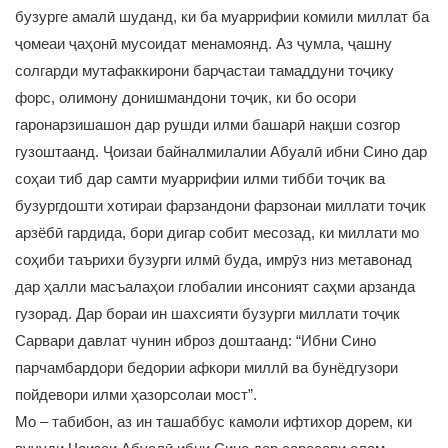
бузурге амалӣ шуданд, ки ба муаррифии комили миллат ба
ҷомеаи ҷаҳонӣ мусоидат менамоянд. Аз ҷумла, ҷашну
солгарди мутафаккирони барҷастаи тамаддуни тоҷику
форс, олимону донишмандони тоҷик, ки бо осори
гаронарзишашон дар рушди илми башарӣ нақши созгор
гузоштаанд. Ҷоизаи байналмилалии Абуалӣ ибни Сино дар
соҳаи тиб дар самти муаррифии илми тибби тоҷик ва
бузургдошти хотираи фарзандони фарзонаи миллати тоҷик
арзёбӣ гардида, бори дигар собит месозад, ки миллати мо
соҳиби таърихи бузурги илмӣ буда, имрӯз низ метавонад
дар ҳалли масъалаҳои глобалии инсоният саҳми арзанда
гузорад. Дар бораи ин шахсияти бузурги миллати тоҷик
Сарвари давлат чунин иброз доштаанд: “Ибни Сино
парчамбардори бедории афкори миллӣ ва бунёдгузори
пойдевори илми ҳазорсолаи мост”.
Мо – табибон, аз ин ташаббус камоли ифтихор дорем, ки