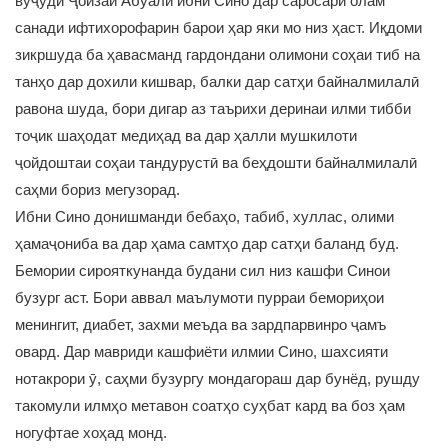
вуҷуди Ҷоизаи Абуалӣ ибни Сино дар саросари олам
санади ифтихорофарин барои ҳар яки мо низ ҳаст. Иқдоми
зикршуда ба ҳавасманд гардондани олимони соҳаи тиб на
танҳо дар дохили кишвар, балки дар сатҳи байналмилалӣ
равона шуда, бори дигар аз таърихи деринаи илми тибби
тоҷик шаҳодат медиҳад ва дар ҳалли мушкилоти
ҷойдоштаи соҳаи тандурустӣ ва беҳдошти байналмилалӣ
саҳми бориз мегузорад.
Ибни Сино донишманди бебаҳо, табиб, хуллас, олими
ҳамаҷониба ва дар ҳама самтҳо дар сатҳи баланд буд.
Бемории сирояткунанда будани сил низ кашфи Синои
бузург аст. Бори аввал маълумоти пурраи бемориҳои
менингит, диабет, захми меъда ва зардпарвинро ҷамъ
овард. Дар мавриди кашфиёти илмии Сино, шахсияти
нотакрори ӯ, саҳми бузургу мондагораш дар бунёд, рушду
такомули илмҳо метавон соатҳо суҳбат кард ва боз ҳам
ногуфтае хоҳад монд.