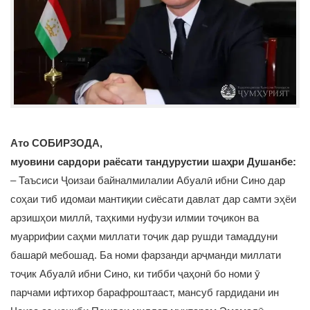
Ато СОБИРЗОДА,
муовини сардори раёсати тандурустии шаҳри Душанбе:
– Таъсиси Ҷоизаи байналмилалии Абуалӣ ибни Сино дар
соҳаи тиб идомаи мантиқии сиёсати давлат дар самти эҳёи
арзишҳои миллӣ, таҳкими нуфузи илмии тоҷикон ва
муаррифии саҳми миллати тоҷик дар рушди тамаддуни
башарӣ мебошад. Ба номи фарзанди арҷманди миллати
тоҷик Абуалӣ ибни Сино, ки тибби ҷаҳонӣ бо номи ӯ
парчами ифтихор барафроштааст, мансуб гардидани ин