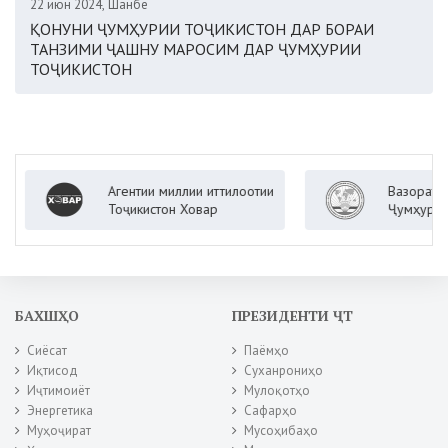
22 июн 2024, Шанбе
ҚОНУНИ ҶУМҲУРИИ ТОҶИКИСТОН ДАР БОРАИ
ТАНЗИМИ ҶАШНУ МАРОСИМ ДАР ҶУМҲУРИИ
ТОҶИКИСТОН
Агентии миллии иттилоотии
Вазорати корҳои х
Тоҷикистон Ховар
Ҷумҳурии Тоҷикист
БАХШҲО
ПРЕЗИДЕНТИ ҶТ
Сиёсат
Паёмҳо
Иқтисод
Суханрониҳо
Иҷтимоиёт
Мулоқотҳо
Энергетика
Сафарҳо
Муҳоҷират
Мусоҳибаҳо