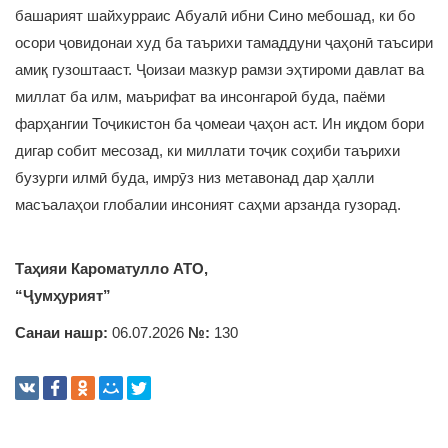
башарият шайхурраис Абуалӣ ибни Сино мебошад, ки бо
осори ҷовидонаи худ ба таърихи тамаддуни ҷаҳонӣ таъсири
амиқ гузоштааст. Ҷоизаи мазкур рамзи эҳтироми давлат ва
миллат ба илм, маърифат ва инсонгароӣ буда, паёми
фарҳангии Тоҷикистон ба ҷомеаи ҷаҳон аст. Ин иқдом бори
дигар собит месозад, ки миллати тоҷик соҳиби таърихи
бузурги илмӣ буда, имрӯз низ метавонад дар ҳалли
масъалаҳои глобалии инсоният саҳми арзанда гузорад.
Таҳияи Кароматулло АТО,
“Ҷумҳурият”
Санаи нашр:
06.07.2026
№:
130