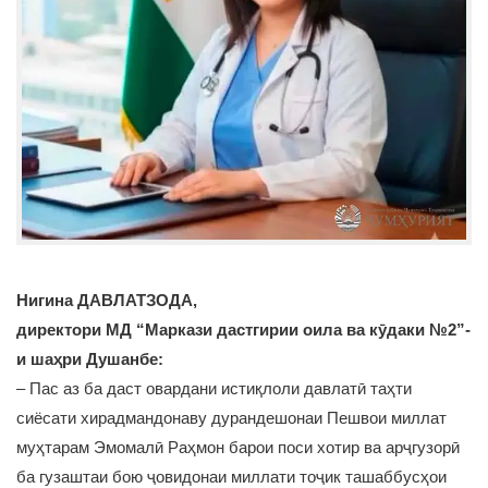
Нигина ДАВЛАТЗОДА,
директори МД “Маркази дастгирии оила ва кӯдаки №2”-
и шаҳри Душанбе:
– Пас аз ба даст овардани истиқлоли давлатӣ таҳти
сиёсати хирадмандонаву дурандешонаи Пешвои миллат
муҳтарам Эмомалӣ Раҳмон барои поси хотир ва арҷгузорӣ
ба гузаштаи бою ҷовидонаи миллати тоҷик ташаббусҳои