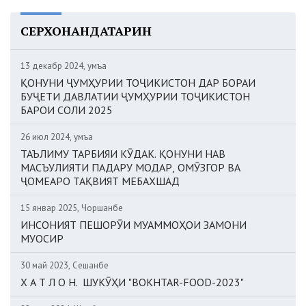
СЕРХОНАНДАТАРИН
13 декабр 2024, Ҷумъа
ҚОНУНИ ҶУМҲУРИИ ТОҶИКИСТОН ДАР БОРАИ
БУҶЕТИ ДАВЛАТИИ ҶУМҲУРИИ ТОҶИКИСТОН
БАРОИ СОЛИ 2025
26 июл 2024, Ҷумъа
ТАЪЛИМУ ТАРБИЯИ КӮДАК. ҚОНУНИ НАВ
МАСЪУЛИЯТИ ПАДАРУ МОДАР, ОМӮЗГОР ВА
ҶОМЕАРО ТАҚВИЯТ МЕБАХШАД
15 январ 2025, Чоршанбе
ИНСОНИЯТ ПЕШОРӮИ МУАММОҲОИ ЗАМОНИ
МУОСИР
30 май 2023, Сешанбе
Х А Т Л О Н. ШУКӮҲИ "BOKHTAR-FOOD-2023"