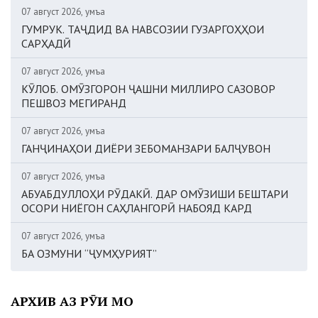
07 август 2026, Ҷумъа
ГУМРУК. ТАҶДИД ВА НАВСОЗИИ ГУЗАРГОҲҲОИ
САРҲАДӢ
07 август 2026, Ҷумъа
КӮЛОБ. ОМӮЗГОРОН ҶАШНИ МИЛЛИРО САЗОВОР
ПЕШВОЗ МЕГИРАНД
07 август 2026, Ҷумъа
ГАНҶИНАҲОИ ДИЁРИ ЗЕБОМАНЗАРИ БАЛҶУВОН
07 август 2026, Ҷумъа
АБУАБДУЛЛОҲИ РӮДАКӢ. ДАР ОМӮЗИШИ БЕШТАРИ
ОСОРИ НИЁГОН САҲЛАНГОРӢ НАБОЯД КАРД
07 август 2026, Ҷумъа
БА ОЗМУНИ “ҶУМҲУРИЯТ”
АРХИВ АЗ РӮИ МОҲ