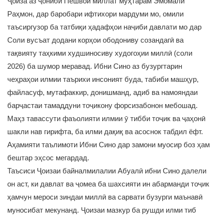
Ҷоиза аз ҷониби Пешвои миллат муҳтарам Эмомалӣ
Раҳмон, дар баробари ифтихори мардуми мо, омили
таъсиргузор ба татбиқи ҳадафҳои наҷиби давлати мо дар
Соли вусъат додани корҳои ободониву созандагӣ ва
тақвияту таҳкими худшиносиву худогоҳии миллӣ (соли
2026) ба шумор меравад. Ибни Сино аз бузургтарин
чеҳраҳои илмии таърихи инсоният буда, табиби машҳур,
файласуф, мутафаккир, донишманд, адиб ва намояндаи
барҷастаи тамаддуни тоҷикону форсизабонон мебошад.
Маҳз тавассути фаъолияти илмии ӯ тибби тоҷик ва ҷаҳонӣ
шакли нав гирифта, ба илми дақиқ ва асоснок табдил ёфт.
Аҳамияти таълимоти Ибни Сино дар замони муосир боз ҳам
бештар эҳсос мегардад.
Таъсиси Ҷоизаи байналмилалии Абуалӣ ибни Сино далели
он аст, ки давлат ва ҷомеа ба шахсияти ин абарманди тоҷик
ҳамчун мероси зиндаи миллӣ ва сарвати бузурги маънавӣ
муносибат мекунанд. Ҷоизаи мазкур ба рушди илми тиб