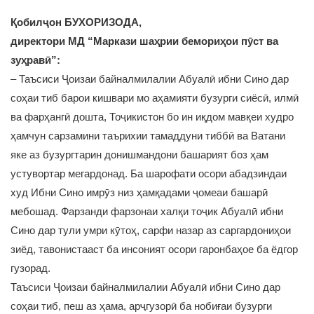
Қобилҷон БУХОРИЗОДА,
директори МД “Маркази шаҳрии бемориҳои пӯст ва
зуҳравӣ”:
– Таъсиси Ҷоизаи байналмилалии Абуалӣ ибни Сино дар
соҳаи тиб барои кишвари мо аҳамияти бузурги сиёсӣ, илмӣ
ва фарҳангӣ дошта, Тоҷикистон бо ин иқдом мавқеи худро
ҳамчун сарзамини таърихии тамаддуни тиббӣ ва Ватани
яке аз бузургтарин донишмандони башарият боз ҳам
устувортар мегардонад. Ба шарофати осори абадзиндаи
худ Ибни Сино имрӯз низ ҳамқадами ҷомеаи башарӣ
мебошад. Фарзанди фарзонаи халқи тоҷик Абуалӣ ибни
Сино дар тули умри кӯтоҳ, сарфи назар аз саргардониҳои
зиёд, тавонистааст ба инсоният осори гаронбаҳое ба ёдгор
гузорад.
Таъсиси Ҷоизаи байналмилалии Абуалӣ ибни Сино дар
соҳаи тиб, пеш аз ҳама, арҷгузорӣ ба нобиғаи бузурги