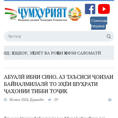
Сомонаи
пешина
ДОР, ЭҲТИЁТ ВА РОҲҲОИ ҲИФЗИ САЛОМАТӢ
16:35 –
ШО
АБУАЛӢ ИБНИ СИНО. АЗ ТАЪСИСИ ҶОИЗАИ
БАЙНАЛМИЛАЛӢ ТО ЭҲЁИ ШУҲРАТИ
ҶАҲОНИИ ТИББИ ТОҶИК
06 июл 2026, Душанбе
29