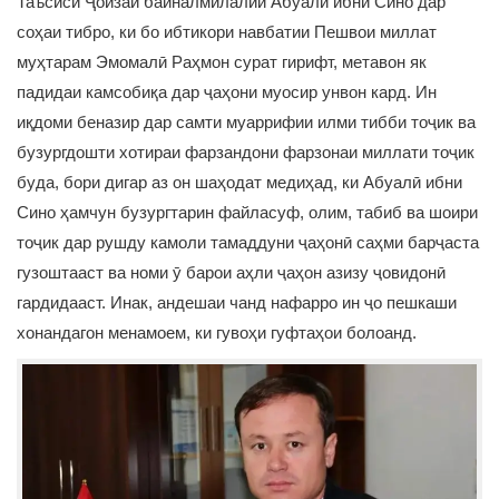
Таъсиси Ҷоизаи байналмилалии Абуалӣ ибни Сино дар
соҳаи тибро, ки бо ибтикори навбатии Пешвои миллат
муҳтарам Эмомалӣ Раҳмон сурат гирифт, метавон як
падидаи камсобиқа дар ҷаҳони муосир унвон кард. Ин
иқдоми беназир дар самти муаррифии илми тибби тоҷик ва
бузургдошти хотираи фарзандони фарзонаи миллати тоҷик
буда, бори дигар аз он шаҳодат медиҳад, ки Абуалӣ ибни
Сино ҳамчун бузургтарин файласуф, олим, табиб ва шоири
тоҷик дар рушду камоли тамаддуни ҷаҳонӣ саҳми барҷаста
гузоштааст ва номи ӯ барои аҳли ҷаҳон азизу ҷовидонӣ
гардидааст. Инак, андешаи чанд нафарро ин ҷо пешкаши
хонандагон менамоем, ки гувоҳи гуфтаҳои болоанд.