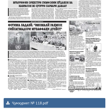
Ҷумҳурият № 118.pdf