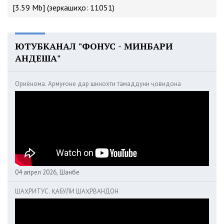
[3.59 Mb] (зеркашиҳо: 11051)
ЮТУБКАНАЛ "ФОНУС - МИНБАРИ
АНДЕША"
Ориёнома. Армуғоне дар шинохти тамаддуни ҷовидона
04 апрел 2026, Шанбе
ШАҲРИТУС. ҚАБУЛИ ШАҲРВАНДОН