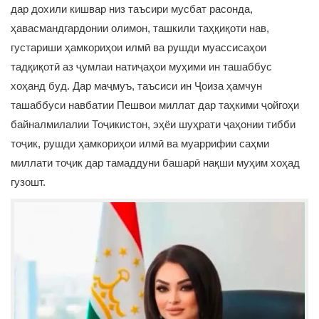
дар дохили кишвар низ таъсири мусбат расонда,
ҳавасмандгардонии олимон, ташкили таҳқиқоти нав,
густариши ҳамкориҳои илмӣ ва рушди муассисаҳои
тадқиқотӣ аз ҷумлаи натиҷаҳои муҳими ин ташаббус
хоҳанд буд. Дар маҷмуъ, таъсиси ин Ҷоиза ҳамчун
ташаббуси навбатии Пешвои миллат дар таҳкими ҷойгоҳи
байналмилалии Тоҷикистон, эҳёи шуҳрати ҷаҳонии тибби
тоҷик, рушди ҳамкориҳои илмӣ ва муаррифии саҳми
миллати тоҷик дар тамаддуни башарӣ нақши муҳим хоҳад
гузошт.