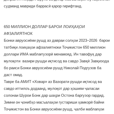
судманд мавриди баррасӣ қарор гирифтанд.
650 МИЛЛИОН ДОЛЛАР БАРОИ ЛОИҲАҲОИ
АФЗАЛИЯТНОК
Бонки авруосиёии рушд аз давраи солҳои 2023–2026 барои
татбиқи лоиҳаҳои афзалиятноки Тоҷикистон 650 миллион
доллари ИМА маблағгузорӣ менамояд. Ин тавофуқ дар
мулоқоти вазири рушди иқтисод ва савдо Завқӣ Завқизода
бо раиси Бонки авруосиёии рушд Николай Подгузов ба
даст омад.
Тавре ба АМИТ «Ховар» аз Вазорати рушди иқтисод ва
савдо иттилоъ додаанд, мулоқот дар ҳошияи ҷаласаи
солонаи Шурои Бонк дар шаҳри Остона баргузор гардид.
Зимни он ҷонибҳо масъалаҳои густариши ҳамкорӣ байни
Тоҷикистон ва Бонки авруосиёии рушд, ҷалби маблағҳои