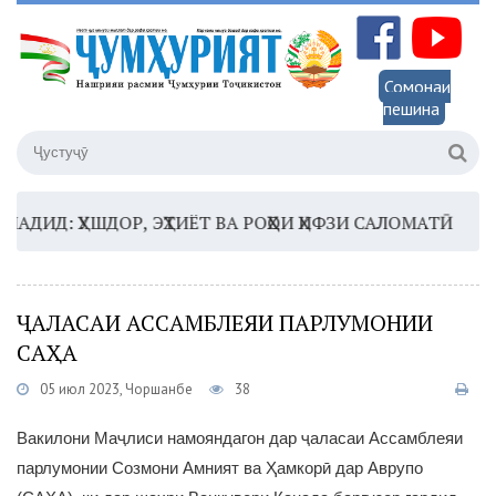
Сомонаи
пешина
Д: ҲУШДОР, ЭҲТИЁТ ВА РОҲҲОИ ҲИФЗИ САЛОМАТӢ
16:3
ҶАЛАСАИ АССАМБЛЕЯИ ПАРЛУМОНИИ
САҲА
05 июл 2023, Чоршанбе
38
Вакилони Маҷлиси намояндагон дар ҷаласаи Ассамблеяи
парлумонии Созмони Амният ва Ҳамкорӣ дар Аврупо