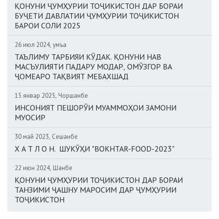
ҚОНУНИ ҶУМҲУРИИ ТОҶИКИСТОН ДАР БОРАИ
БУҶЕТИ ДАВЛАТИИ ҶУМҲУРИИ ТОҶИКИСТОН
БАРОИ СОЛИ 2025
26 июл 2024, Ҷумъа
ТАЪЛИМУ ТАРБИЯИ КӮДАК. ҚОНУНИ НАВ
МАСЪУЛИЯТИ ПАДАРУ МОДАР, ОМӮЗГОР ВА
ҶОМЕАРО ТАҚВИЯТ МЕБАХШАД
15 январ 2025, Чоршанбе
ИНСОНИЯТ ПЕШОРӮИ МУАММОҲОИ ЗАМОНИ
МУОСИР
30 май 2023, Сешанбе
Х А Т Л О Н. ШУКӮҲИ "BOKHTAR-FOOD-2023"
22 июн 2024, Шанбе
ҚОНУНИ ҶУМҲУРИИ ТОҶИКИСТОН ДАР БОРАИ
ТАНЗИМИ ҶАШНУ МАРОСИМ ДАР ҶУМҲУРИИ
ТОҶИКИСТОН