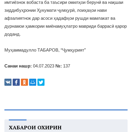
имтиёзнок вобаста ба таъсири омилҳои берунӣ ва нақшаи
зиддибуҳронии Ҳукумати ҷумҳурӣ, лоиҳаҳои нави
афзалиятнок дар асоси ҳадафҳои рушди мамлакат ва
дурнамои ҳамкории миёнамуҳлатро мавриди баррасӣ қарор
доданд.
Муҳаммадулло ТАБАРОВ, “Ҷумҳурият”
Санаи нашр:
04.07.2023
№:
137
ХАБАРҲОИ ОХИРИН