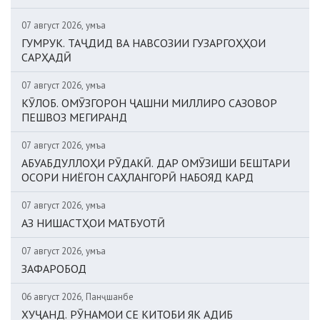
07 август 2026, Ҷумъа
ГУМРУК. ТАҶДИД ВА НАВСОЗИИ ГУЗАРГОҲҲОИ
САРҲАДӢ
07 август 2026, Ҷумъа
КӮЛОБ. ОМӮЗГОРОН ҶАШНИ МИЛЛИРО САЗОВОР
ПЕШВОЗ МЕГИРАНД
07 август 2026, Ҷумъа
АБУАБДУЛЛОҲИ РӮДАКӢ. ДАР ОМӮЗИШИ БЕШТАРИ
ОСОРИ НИЁГОН САҲЛАНГОРӢ НАБОЯД КАРД
07 август 2026, Ҷумъа
АЗ НИШАСТҲОИ МАТБУОТӢ
07 август 2026, Ҷумъа
ЗАФАРОБОД
06 август 2026, Панҷшанбе
ХУҶАНД. РӮНАМОИ СЕ КИТОБИ ЯК АДИБ