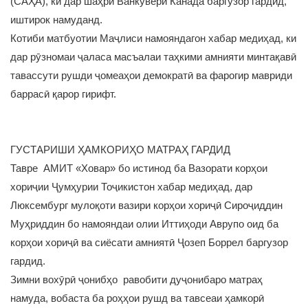
(САҲА), ки дар шаҳри Ванкувери Канада баргузор гардид,
иштирок намуданд.
Котиби матбуотии Маҷлиси намояндагон хабар медиҳад, ки
дар рӯзномаи ҷаласа масъалаи таҳкими амнияти минтақавӣ
тавассути рушди ҷомеаҳои демократӣ ва фарогир мавриди
баррасӣ қарор гирифт.
ГУСТАРИШИ ҲАМКОРИҲО МАТРАҲ ГАРДИД
Тавре АМИТ «Ховар» бо истинод ба Вазорати корҳои
хориҷии Ҷумҳурии Тоҷикистон хабар медиҳад, дар
Люксембург мулоқоти вазири корҳои хориҷӣ Сироҷиддин
Муҳриддин бо намояндаи олии Иттиҳоди Аврупо оид ба
корҳои хориҷӣ ва сиёсати амниятӣ Ҷозеп Боррел баргузор
гардид.
Зимни вохӯрӣ ҷонибҳо равобити дуҷонибаро матраҳ
намуда, вобаста ба роҳҳои рушд ва тавсеаи ҳамкорӣ