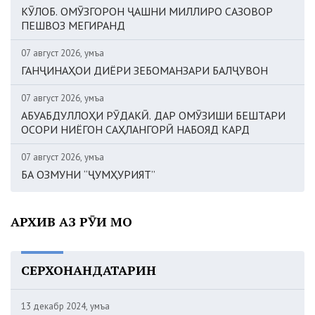
КӮЛОБ. ОМӮЗГОРОН ҶАШНИ МИЛЛИРО САЗОВОР
ПЕШВОЗ МЕГИРАНД
07 август 2026, Ҷумъа
ГАНҶИНАҲОИ ДИЁРИ ЗЕБОМАНЗАРИ БАЛҶУВОН
07 август 2026, Ҷумъа
АБУАБДУЛЛОҲИ РӮДАКӢ. ДАР ОМӮЗИШИ БЕШТАРИ
ОСОРИ НИЁГОН САҲЛАНГОРӢ НАБОЯД КАРД
07 август 2026, Ҷумъа
БА ОЗМУНИ “ҶУМҲУРИЯТ”
АРХИВ АЗ РӮИ МОҲ
СЕРХОНАНДАТАРИН
13 декабр 2024, Ҷумъа