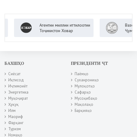
Агентии миллии иттилоотии
Вазорати к
Тоҷикистон Ховар
Ҷумҳурии Т
БАХШҲО
ПРЕЗИДЕНТИ ҶТ
Сиёсат
Паёмҳо
Иқтисод
Суханрониҳо
Иҷтимоиёт
Мулоқотҳо
Энергетика
Сафарҳо
Муҳоҷират
Мусоҳибаҳо
Ҳуқуқ
Мақолаҳо
Илм
Барқияҳо
Маориф
Фарҳанг
Туризм
Номаҳо