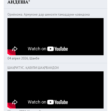
АНДЕША"
Ориёнома. Армуғоне дар шинохти тамаддуни ҷовидона
04 апрел 2026, Шанбе
ШАҲРИТУС. ҚАБУЛИ ШАҲРВАНДОН