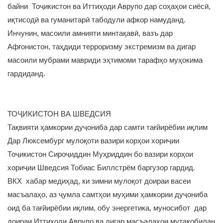
байни Тоҷикистон ва Иттиҳоди Аврупо дар соҳаҳои сиёсӣ,
иқтисодӣ ва гуманитарӣ табодули афкор намуданд.
Инчунин, масоили амнияти минтақавӣ, вазъ дар
Афғонистон, таҳдиди терроризму экстремизм ва дигар
масоили мубрами мавриди эҳтимоми тарафҳо муҳокима
гардиданд.
ТОҶИКИСТОН ВА ШВЕДСИЯ
Тақвияти ҳамкории дуҷониба дар самти тағйирёбии иқлим
Дар Люксембург мулоқоти вазири корҳои хориҷии
Тоҷикистон Сироҷиддин Муҳриддин бо вазири корҳои
хориҷии Шведсия Тобиас Биллстрём баргузор гардид.
ВКХ хабар медиҳад, ки зимни мулоқот доираи васеи
масъалаҳо, аз ҷумла самтҳои муҳими ҳамкории дуҷониба
оид ба тағйирёбии иқлим, обу энергетика, муносибот дар
доираи Иттиҳоди Аврупо ва дигар масъалаҳои мутақобилан