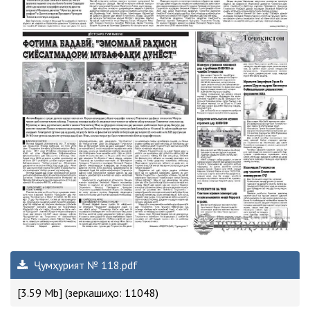
Ҷумҳурият № 118.pdf
[3.59 Mb] (зеркашиҳо: 11048)