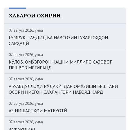
ХАБАРҲОИ ОХИРИН
07 август 2026, Ҷумъа
ГУМРУК. ТАҶДИД ВА НАВСОЗИИ ГУЗАРГОҲҲОИ
САРҲАДӢ
07 август 2026, Ҷумъа
КӮЛОБ. ОМӮЗГОРОН ҶАШНИ МИЛЛИРО САЗОВОР
ПЕШВОЗ МЕГИРАНД
07 август 2026, Ҷумъа
АБУАБДУЛЛОҲИ РӮДАКӢ. ДАР ОМӮЗИШИ БЕШТАРИ
ОСОРИ НИЁГОН САҲЛАНГОРӢ НАБОЯД КАРД
07 август 2026, Ҷумъа
АЗ НИШАСТҲОИ МАТБУОТӢ
07 август 2026, Ҷумъа
ЗАФАРОБОД