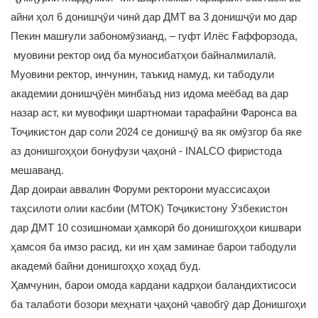
айни ҳол 6 донишҷӯи чинӣ дар ДМТ ва 3 донишҷӯи мо дар
Пекин машғули забономӯзианд, – гуфт Илёс Ғаффорзода,
муовини ректор оид ба муносибатҳои байналмилалӣ.
Муовини ректор, инчунин, таъкид намуд, ки табодули
академии донишҷӯён минбаъд низ идома меёбад ва дар
назар аст, ки мувофиқи шартномаи тарафайни Фаронса ва
Тоҷикистон дар соли 2024 се донишҷӯ ва як омӯзгор ба яке
аз донишгоҳҳои бонуфузи ҷаҳонӣ - INALCO фиристода
мешаванд.
Дар доираи аввалин Форуми ректорони муассисаҳои
таҳсилоти олии касбии (МТОК) Тоҷикистону Ӯзбекистон
дар ДМТ 10 созишномаи ҳамкорӣ бо донишгоҳҳои кишвари
ҳамсоя ба имзо расид, ки ин ҳам заминае барои табодули
академӣ байни донишгоҳҳо хоҳад буд.
Ҳамчунин, барои омода кардани кадрҳои баландихтисоси
ба талаботи бозори меҳнати ҷаҳонӣ ҷавобгӯ дар Донишгоҳи