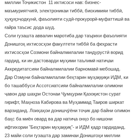
миллии Тоҷикистон 11 ихтисоси нав: бизнес-
маъмуриятчигӣ, электроникаи тиббӣ, биохимияи тиббӣ,
ҳуқуқэҷодкунӣ, фаъолияти судӣ-прокурорӣ-муфаттишӣ ва
ғайра таъсис дода шуд.
Соли гузашта аввалин маротиба дар таърихи фаъолияти
Донишгоҳ ихтисосҳои факултети тиббӣ ба феҳрасти
ихтисосҳои Созмони байналмилалии тандурустӣ ворид
гардид, ки ин дастоварди муҳими таълимӣ натиҷаи
Аккредитатсияи байналмилалии барномавӣ мебошад.
Дар Озмуни байналмилалии беҳтарин муҳаққиқи ИДМ, ки
бо ташаббуси Ассотсиатсияи байналмилалии олимони
ҷавон дар шаҳри Остонаи Ҷумҳурии Қазоқистон сурат
гирифт, Маҳноза Кабирова ва Муҳаммад Таиров ширкат
варзиданд. Лоиҳаҳои донишҷӯёни тоҷик дар байни олимон
баҳс ба миён овард ва дар натиҷа онҳо бо нишони
ифтихории "Беҳтарин муҳаққиқ"- и ИДМ қадр гардиданд.
23 майи соли гузашта дар заминаи Донишгоҳи миллии