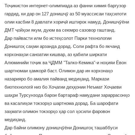
Тоҷикистон интернет-олимпиада аз фанни химия баргузор
гардид, ки дар он 127 донишҷӯ аз 50 муассисаи таҳсилоти
олии касбии 8 давлати хориҷӣ иштирок намуд. Донишҷӯёни
ДМТ ҷойҳои якум, дуюм ва сеюмро сазовор гаштанд.
Дар пайвасти илм бо истеҳсолот Парки технологии
Донишгоҳ саҳми арзанда дорад. Соли рафта бо якчанд
корхонаҳои саноатии кишвар, аз қабили ширкати
Алюминийи тоҷик ва ҶДММ "Талко-Кемика"-и ноҳияи Ёвон
шартномаи ҳамкорӣ баст. Олимон дар ин корхонаҳо
назарияро бо амалия пайванд медиҳанд. Маркази
биотехнологӣ низ бо Хоҷагии деҳқонии Неъмат Хоҷаеви
шаҳри Турсунзода барои бартараф намудани зараррасонҳо
ва касалиҳои токзорҳо шартнома дорад. Ба шарофати
заҳмати олимон токзорҳо ҳар сол ҳосили фаровон
медиҳанд.
Дар байни олимону донишҷӯёни Донишгоҳ ташаббуси