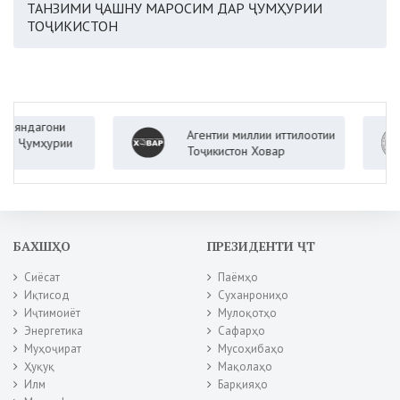
ТАНЗИМИ ҶАШНУ МАРОСИМ ДАР ҶУМҲУРИИ
ТОҶИКИСТОН
агони
Агентии миллии иттилоотии
мҳурии
Тоҷикистон Ховар
БАХШҲО
ПРЕЗИДЕНТИ ҶТ
Сиёсат
Паёмҳо
Иқтисод
Суханрониҳо
Иҷтимоиёт
Мулоқотҳо
Энергетика
Сафарҳо
Муҳоҷират
Мусоҳибаҳо
Ҳуқуқ
Мақолаҳо
Илм
Барқияҳо