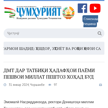
Сомонаи
пешина
МОИ ШАДИД: ҲУШДОР, ЭҲТИЁТ ВА РОҲҲОИ ҲИФЗИ САЛОМАТӢ
ДМТ ДАР ТАТБИҚИ ҲАДАФҲОИ ПАЁМИ
ПЕШВОИ МИЛЛАТ ПЕШТОЗ ХОҲАД БУД
31 январ 2024, Чоршанбе
97
Эмомалӣ Насриддинзода, ректори Донишгоҳи миллии