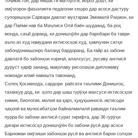
Тоҷикистон, дар нишасти матбуотӣ, иброз дошт, ки
омӯзгорон фаъолияти педагогии хешро дар асоси дастуру
супоришҳои Сарвари давлат муҳтарам Эмомалӣ Раҳмон, ки
дар Паёми нав ба Маҷлиси Олӣ баён шудаанд, ба роҳ
монда, саъй доранд, ки донишҷӯён дар баробари ба таври
аъло аз худ намудани ихтисосҳои худ, ҳамчунин сатҳи
забондониашонро баланд бардоранд. Ба ғайр аз забони
давлатӣ бо забонҳои хориҷӣ, алалхусус, русиву англисӣ
дуруст ҳарф зананд, мақолаву рисолаҳои дипломиву
номзади илмӣ навишта тавонанд.
Солеҳ Қосимзода, сардори раёсати таълими Донишгоҳ,
тазаккур дод, ки ҳоло дар шаш гурӯҳи махсуси ихтисосҳои
химия, биология, молия ва қарз, ҳуқуқшиносӣ, иқтисоди
ҷаҳонӣ ва муносибатҳои байналмилалӣ раванди таълим
пурра бо забони англисӣ сурат гирифта, дар 36 гурӯҳи
дигари ихтисосҳо донишҷӯён бо забони русӣ дар асоси
Барномаи омӯзиши забонҳои русӣ ва англисӣ барои солҳои