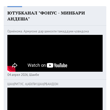
ЮТУБКАНАЛ "ФОНУС - МИНБАРИ
АНДЕША"
Ориёнома. Армуғоне дар шинохти тамаддуни ҷовидона
04 апрел 2026, Шанбе
ШАҲРИТУС. ҚАБУЛИ ШАҲРВАНДОН