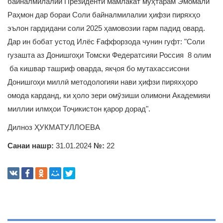
байналмилалии Президенти мамлакат муҳтарам Эмомалӣ
Раҳмон дар бораи Соли байналмилалии ҳифзи пиряхҳо
эълон гардидани соли 2025 ҳамовозии гарм падид овард.
Дар ин бобат устод Илёс Ғаффорзода чунин гуфт: "Соли
гузашта аз Донишгоҳи Томски Федератсияи Россия 8 олим
ба кишвар ташриф оварда, якҷоя бо мутахассисони
Донишгоҳи миллӣ методологияи нави ҳифзи пиряхҳоро
омода карданд, ки ҳоло зери омӯзиши олимони Академияи
миллии илмҳои Тоҷикистон қарор дорад".
Дилноз ҲУКМАТУЛЛОЕВА
Санаи нашр:
31.01.2024
№:
22