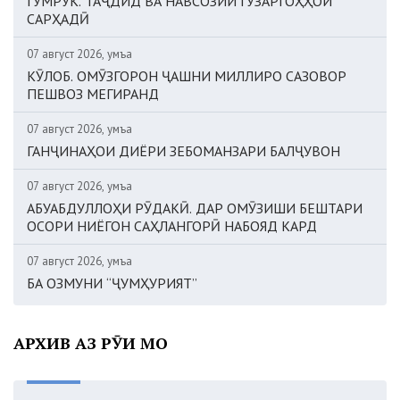
ГУМРУК. ТАҶДИД ВА НАВСОЗИИ ГУЗАРГОҲҲОИ
САРҲАДӢ
07 август 2026, Ҷумъа
КӮЛОБ. ОМӮЗГОРОН ҶАШНИ МИЛЛИРО САЗОВОР
ПЕШВОЗ МЕГИРАНД
07 август 2026, Ҷумъа
ГАНҶИНАҲОИ ДИЁРИ ЗЕБОМАНЗАРИ БАЛҶУВОН
07 август 2026, Ҷумъа
АБУАБДУЛЛОҲИ РӮДАКӢ. ДАР ОМӮЗИШИ БЕШТАРИ
ОСОРИ НИЁГОН САҲЛАНГОРӢ НАБОЯД КАРД
07 август 2026, Ҷумъа
БА ОЗМУНИ “ҶУМҲУРИЯТ”
АРХИВ АЗ РӮИ МОҲ