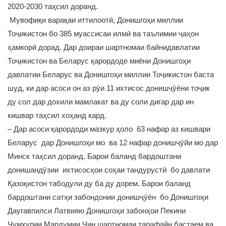
2020-2030 таҳсил доранд.
Мувофиқи варақаи иттилоотӣ, Донишгоҳи миллии
Тоҷикистон бо 385 муассисаи илмӣ ва таълимии ҷаҳон
ҳамкорӣ дорад. Дар доираи шартномаи байнидавлатии
Тоҷикистон ва Беларус қарордоде миёни Донишгоҳи
давлатии Беларус ва Донишгоҳи миллии Тоҷикистон баста
шуд, ки дар асоси он аз рӯи 11 ихтисос донишҷӯёни тоҷик
ду сол дар дохили мамлакат ва ду соли дигар дар ин
кишвар таҳсил хоҳанд кард.
– Дар асоси қарордоди мазкур ҳоло 63 нафар аз кишвари
Беларус дар Донишгоҳи мо ва 12 нафар донишҷӯйи мо дар
Минск таҳсил доранд. Барои баланд бардоштани
донишандӯзии ихтисосҳои соҳаи тандурустӣ бо давлати
Қазоқистон табодули ду ба ду дорем. Барои баланд
бардоштани сатҳи забондонии донишҷӯён бо Донишгоҳи
Даугавпилси Латвияю Донишгоҳи забонҳои Пекини
Ҷумҳурии Мардумии Чин шартномаи тарафайн бастаем ва