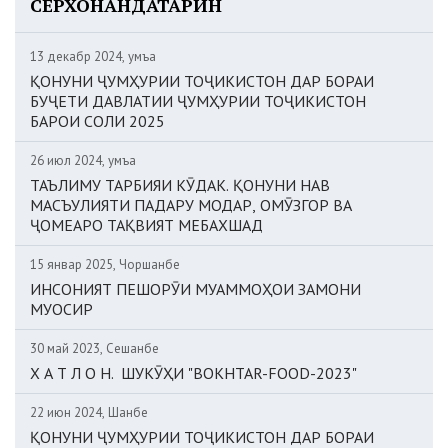
СЕРХОНАНДАТАРИН
13 декабр 2024, Ҷумъа
ҚОНУНИ ҶУМҲУРИИ ТОҶИКИСТОН ДАР БОРАИ
БУҶЕТИ ДАВЛАТИИ ҶУМҲУРИИ ТОҶИКИСТОН
БАРОИ СОЛИ 2025
26 июл 2024, Ҷумъа
ТАЪЛИМУ ТАРБИЯИ КӮДАК. ҚОНУНИ НАВ
МАСЪУЛИЯТИ ПАДАРУ МОДАР, ОМӮЗГОР ВА
ҶОМЕАРО ТАҚВИЯТ МЕБАХШАД
15 январ 2025, Чоршанбе
ИНСОНИЯТ ПЕШОРӮИ МУАММОҲОИ ЗАМОНИ
МУОСИР
30 май 2023, Сешанбе
Х А Т Л О Н. ШУКӮҲИ "BOKHTAR-FOOD-2023"
22 июн 2024, Шанбе
ҚОНУНИ ҶУМҲУРИИ ТОҶИКИСТОН ДАР БОРАИ