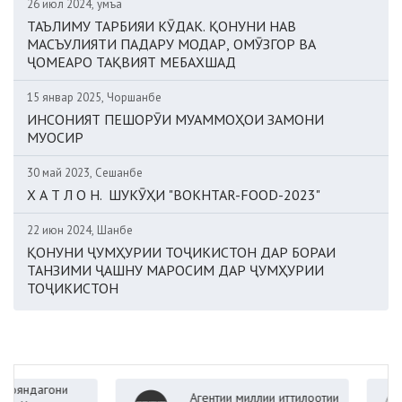
26 июл 2024, Ҷумъа
ТАЪЛИМУ ТАРБИЯИ КӮДАК. ҚОНУНИ НАВ
МАСЪУЛИЯТИ ПАДАРУ МОДАР, ОМӮЗГОР ВА
ҶОМЕАРО ТАҚВИЯТ МЕБАХШАД
15 январ 2025, Чоршанбе
ИНСОНИЯТ ПЕШОРӮИ МУАММОҲОИ ЗАМОНИ
МУОСИР
30 май 2023, Сешанбе
Х А Т Л О Н. ШУКӮҲИ "BOKHTAR-FOOD-2023"
22 июн 2024, Шанбе
ҚОНУНИ ҶУМҲУРИИ ТОҶИКИСТОН ДАР БОРАИ
ТАНЗИМИ ҶАШНУ МАРОСИМ ДАР ҶУМҲУРИИ
ТОҶИКИСТОН
дагони
Агентии миллии иттилоотии