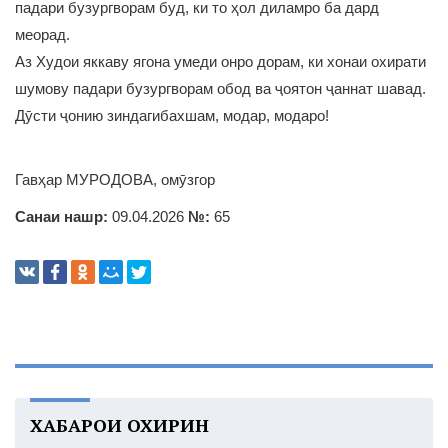
падари бузургворам буд, ки то ҳол диламро ба дард
меорад.
Аз Худои яккаву ягона умеди онро дорам, ки хонаи охирати
шумову падари бузургворам обод ва ҷоятон ҷаннат шавад.
Дӯсти ҷонию зиндагибахшам, модар, модаро!
Гавҳар МУРОДОВА, омӯзгор
Санаи нашр:
09.04.2026
№:
65
ХАБАРҲОИ ОХИРИН