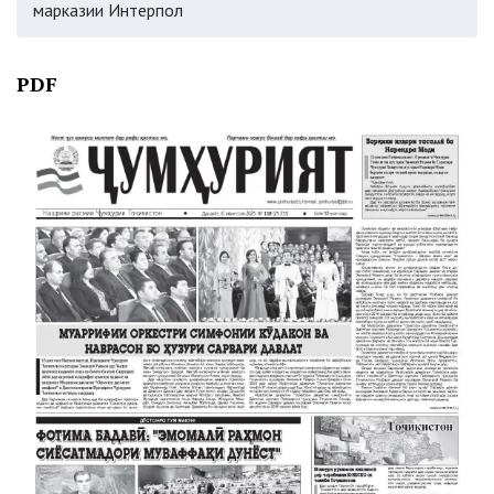
марказии Интерпол
PDF