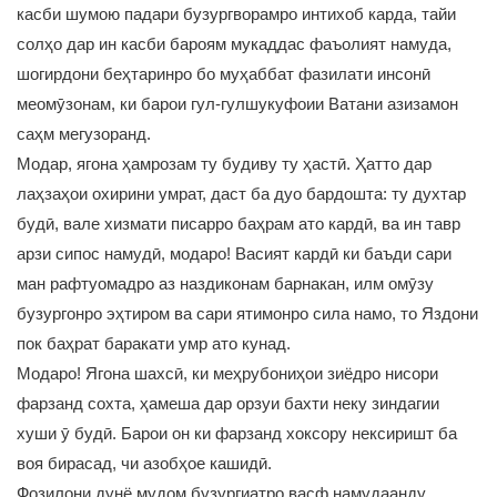
касби шумою падари бузургворамро интихоб карда, тайи
солҳо дар ин касби бароям мукаддас фаъолият намуда,
шогирдони беҳтаринро бо муҳаббат фазилати инсонӣ
меомӯзонам, ки барои гул-гулшукуфоии Ватани азизамон
саҳм мегузоранд.
Модар, ягона ҳамрозам ту будиву ту ҳастӣ. Ҳатто дар
лаҳзаҳои охирини умрат, даст ба дуо бардошта: ту духтар
будӣ, вале хизмати писарро баҳрам ато кардӣ, ва ин тавр
арзи сипос намудӣ, модаро! Васият кардӣ ки баъди сари
ман рафтуомадро аз наздиконам барнакан, илм омӯзу
бузургонро эҳтиром ва сари ятимонро сила намо, то Яздони
пок баҳрат баракати умр ато кунад.
Модаро! Ягона шахсӣ, ки меҳрубониҳои зиёдро нисори
фарзанд сохта, ҳамеша дар орзуи бахти неку зиндагии
хуши ӯ будӣ. Барои он ки фарзанд хоксору нексиришт ба
воя бирасад, чи азобҳое кашидӣ.
Фозилони дунё мудом бузургиатро васф намудаанду