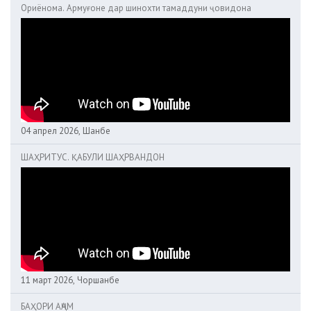
Ориёнома. Армуғоне дар шинохти тамаддуни ҷовидона
04 апрел 2026, Шанбе
ШАҲРИТУС. ҚАБУЛИ ШАҲРВАНДОН
11 март 2026, Чоршанбе
БАҲОРИ АҶАМ