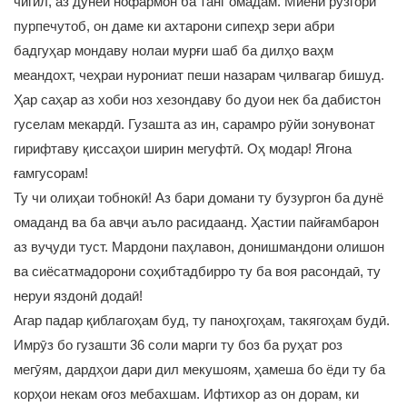
чигил, аз дунёи нофармон ба танг омадам. Миёни рӯзгори
пурпечутоб, он даме ки ахтарони сипеҳр зери абри
бадгуҳар мондаву нолаи мурғи шаб ба дилҳо ваҳм
меандохт, чеҳраи нурониат пеши назарам ҷилвагар бишуд.
Ҳар саҳар аз хоби ноз хезондаву бо дуои нек ба дабистон
гуселам мекардӣ. Гузашта аз ин, сарамро рӯйи зонувонат
гирифтаву қиссаҳои ширин мегуфтӣ. Оҳ модар! Ягона
ғамгусорам!
Ту чи олиҳаи тобнокӣ! Аз бари домани ту бузургон ба дунё
омаданд ва ба авҷи аъло расидаанд. Ҳастии пайғамбарон
аз вуҷуди туст. Мардони паҳлавон, донишмандони олишон
ва сиёсатмадорони соҳибтадбирро ту ба воя расондаӣ, ту
неруи яздонӣ додаӣ!
Агар падар қиблагоҳам буд, ту паноҳгоҳам, такягоҳам будӣ.
Имрӯз бо гузашти 36 соли марги ту боз ба руҳат роз
мегӯям, дардҳои дари дил мекушоям, ҳамеша бо ёди ту ба
корҳои некам оғоз мебахшам. Ифтихор аз он дорам, ки