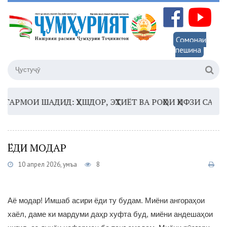
Сомонаи
пешина
РМОИ ШАДИД: ҲУШДОР, ЭҲТИЁТ ВА РОҲҲОИ ҲИФЗИ САЛОМАТ
ЁДИ МОДАР
10 апрел 2026, Ҷумъа
8
Аё модар! Имшаб асири ёди ту будам. Миёни ангораҳои
хаёл, даме ки мардуми даҳр хуфта буд, миёни андешаҳои