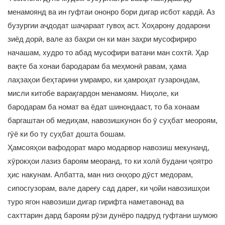
менамоянд ва ин гуфтаи ононро бори дигар исбот кардӣ. Аз
бузургии аҷдодат шаҷараат гувоҳ аст. Хоҳарону додарони
зиёд дорӣ, вале аз баҳри он ки ман заҳри мусофириро
начашам, худро то абад мусофири ватани ман сохтӣ. Ҳар
вақте ба хонаи бародарам ба меҳмонӣ равам, ҳама
лаҳзаҳои беҳтарини умрамро, ки ҳамроҳат гузарондам,
мисли китобе варақгардон менамоям. Ниҳоле, ки
бародарам ба номат ва ёдат шинондааст, то ба хонаам
баргаштан об медиҳам, навозишкунон бо ӯ суҳбат меороям,
гӯё ки бо ту суҳбат дошта бошам.
Ҳамсояҳои вафодорат маро модарвор навозиш мекунанд,
хӯрокҳои лазиз бароям меоранд, то ки холӣ будани ҷоятро
ҳис накунам. Албатта, ман низ онҳоро дӯст медорам,
сипосгузорам, вале дареғу сад дареғ, ки ҷойи навозишҳои
туро ягон навозиши дигар гирифта наметавонад ва
сахттарин дард бароям рӯзи дунёро падруд гуфтани шумою