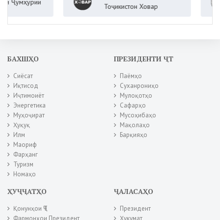
умҳурии
Тоҷикистон Ховар
БАХШҲО
ПРЕЗИДЕНТИ ҶТ
Сиёсат
Паёмҳо
Иқтисод
Суханрониҳо
Иҷтимоиёт
Мулоқотҳо
Энергетика
Сафарҳо
Муҳоҷират
Мусоҳибаҳо
Ҳуқуқ
Мақолаҳо
Илм
Барқияҳо
Маориф
Фарҳанг
Туризм
Номаҳо
ҲУҶҶАТҲО
ҶАЛАСАҲО
Қонунҳои ҶТ
Президент
Фармонҳои Президент
Ҳукумат