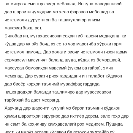
ва микроэлементҳо зиёд мебошад. Ин гуна маводи ғизоӣ
дар шароити ҷумҳурии мо хело фаровон мебошад ва
истеъмоли дурусти он ба ташакулли организм
манфиатбахш аст.
Бинобар ин, мутахассисони соҳаи тиб тавсия медиҳанд, ки
кӯдак дар як рӯз бояд аз се то чор маротиба хӯроки гарм
истеъмол намояд. Дар ҳолати риояи истеъмоли ғизои гарму
сермаҳсул масуният баланд шуда, кӯдак аз беморшавӣ,
махсусан бемориҳои мавсимӣ (зуком ва ғайра), эмин
мемонад. Дар сурати риоя гардидани ин талабот кӯдакон
дар бисёр корҳои таълимӣ муваффақ гардида,
нишондодҳои баланди таълимиро дар муассисаҳои
тарбиявӣ ба даст меоранд.
Ҳарчанд дар шароити кунунӣ мо барои таъмини кӯдакон
ҳамаи шароитҳои заруриро дар ихтиёр дорем, вале гоҳо дар
ин самт ба коҳиливу камҳавсалагӣ роҳ медиҳем. Пӯшида
нест, ки имрӯз аксари кӯдакон ба ғизоҳои зудтайёр рӯ