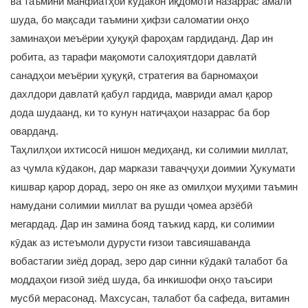
ва таъмини манфиатҳои кӯдакон иқдомоти назаррас амалӣ
шуда, бо мақсади таъмини ҳифзи саломатии онҳо
заминаҳои меъёрии ҳуқуқӣ фароҳам гардиданд. Дар ин
робита, аз тарафи мақомоти салоҳиятдори давлатӣ
санадҳои меъёрии ҳуқуқӣ, стратегия ва барномаҳои
дахлдори давлатӣ қабул гардида, мавриди амал қарор
дода шудаанд, ки то кунун натиҷаҳои назаррас ба бор
оварданд.
Таҳлилҳои ихтисосӣ нишон медиҳанд, ки солимии миллат,
аз ҷумла кӯдакон, дар маркази таваҷҷуҳи доимии Ҳукумати
кишвар қарор дорад, зеро он яке аз омилҳои муҳими таъмин
намудани солимии миллат ва рушди ҷомеа арзёбӣ
мегардад. Дар ин замина бояд таъкид кард, ки солимии
кӯдак аз истеъмоли дурусти ғизои тавсияшаванда
вобастагии зиёд дорад, зеро дар синни кӯдакӣ талабот ба
моддаҳои ғизоӣ зиёд шуда, ба инкишофи онҳо таъсири
мусбӣ мерасонад. Махсусан, талабот ба сафеда, витамин