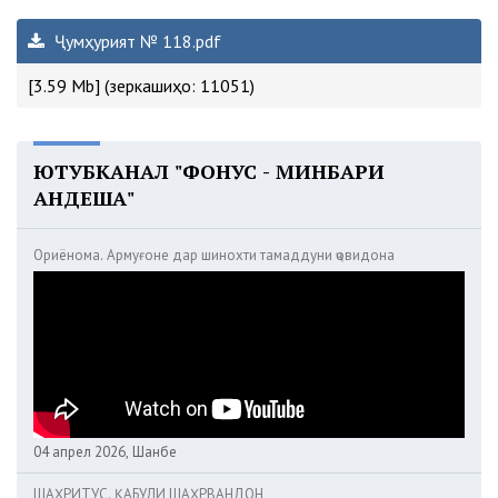
Ҷумҳурият № 118.pdf
[3.59 Mb] (зеркашиҳо: 11051)
ЮТУБКАНАЛ "ФОНУС - МИНБАРИ
АНДЕША"
Ориёнома. Армуғоне дар шинохти тамаддуни ҷовидона
04 апрел 2026, Шанбе
ШАҲРИТУС. ҚАБУЛИ ШАҲРВАНДОН