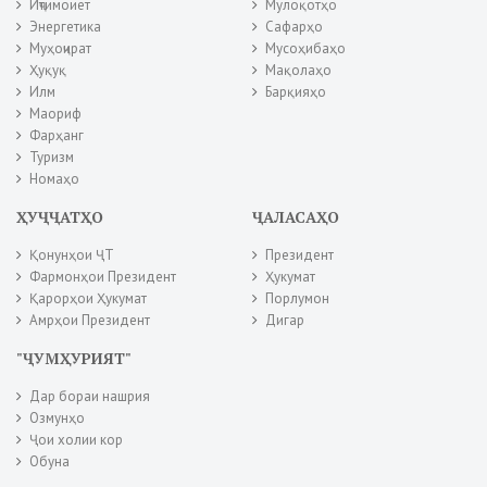
Иҷтимоиёт
Мулоқотҳо
Энергетика
Сафарҳо
Муҳоҷират
Мусоҳибаҳо
Ҳуқуқ
Мақолаҳо
Илм
Барқияҳо
Маориф
Фарҳанг
Туризм
Номаҳо
ҲУҶҶАТҲО
ҶАЛАСАҲО
Қонунҳои ҶТ
Президент
Фармонҳои Президент
Ҳукумат
Қарорҳои Ҳукумат
Порлумон
Амрҳои Президент
Дигар
"ҶУМҲУРИЯТ"
Дар бораи нашрия
Озмунҳо
Ҷои холии кор
Обуна