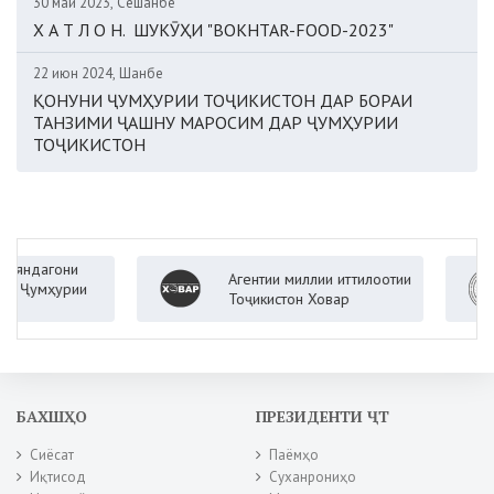
30 май 2023, Сешанбе
Х А Т Л О Н. ШУКӮҲИ "BOKHTAR-FOOD-2023"
22 июн 2024, Шанбе
ҚОНУНИ ҶУМҲУРИИ ТОҶИКИСТОН ДАР БОРАИ
ТАНЗИМИ ҶАШНУ МАРОСИМ ДАР ҶУМҲУРИИ
ТОҶИКИСТОН
дагони
Агентии миллии иттилоотии
умҳурии
Тоҷикистон Ховар
БАХШҲО
ПРЕЗИДЕНТИ ҶТ
Сиёсат
Паёмҳо
Иқтисод
Суханрониҳо