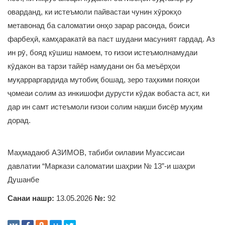
оварданд, ки истеъмоли пайвастаи чунин хӯрокҳо
метавонад ба саломатии онҳо зарар расонда, боиси
фарбеҳӣ, камҳаракатӣ ва паст шудани масуният гардад. Аз
ин рӯ, бояд кӯшиш намоем, то ғизои истеъмолнамудаи
кӯдакон ва тарзи тайёр намудани он ба меъёрҳои
муқарраргардида мутобиқ бошад, зеро таҳкими пояҳои
ҷомеаи солим аз инкишофи дурусти кӯдак вобаста аст, ки
дар ин самт истеъмоли ғизои солим нақши бисёр муҳим
дорад.
Маҳмадаюб АЗИМОВ, табиби оилавии Муассисаи
давлатии “Маркази саломатии шаҳрии № 13”-и шаҳри
Душанбе
Санаи нашр:
13.05.2026
№:
92