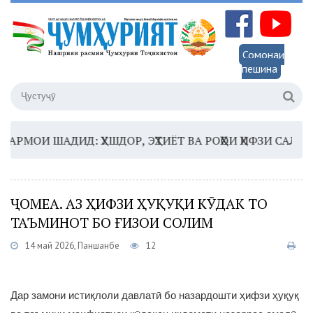
Сомонаи
пешина
МОИ ШАДИД: ҲУШДОР, ЭҲТИЁТ ВА РОҲҲОИ ҲИФЗИ САЛОМАТ
ҶОМЕА. АЗ ҲИФЗИ ҲУҚУҚИ КӮДАК ТО
ТАЪМИНОТ БО ҒИЗОИ СОЛИМ
14 май 2026, Панҷшанбе
12
Дар замони истиқлоли давлатӣ бо назардошти ҳифзи ҳуқуқ