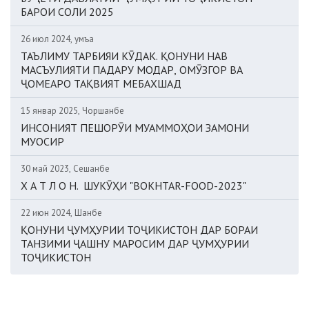
БАРОИ СОЛИ 2025
26 июл 2024, Ҷумъа
ТАЪЛИМУ ТАРБИЯИ КӮДАК. ҚОНУНИ НАВ
МАСЪУЛИЯТИ ПАДАРУ МОДАР, ОМӮЗГОР ВА
ҶОМЕАРО ТАҚВИЯТ МЕБАХШАД
15 январ 2025, Чоршанбе
ИНСОНИЯТ ПЕШОРӮИ МУАММОҲОИ ЗАМОНИ
МУОСИР
30 май 2023, Сешанбе
Х А Т Л О Н. ШУКӮҲИ "BOKHTAR-FOOD-2023"
22 июн 2024, Шанбе
ҚОНУНИ ҶУМҲУРИИ ТОҶИКИСТОН ДАР БОРАИ
ТАНЗИМИ ҶАШНУ МАРОСИМ ДАР ҶУМҲУРИИ
ТОҶИКИСТОН