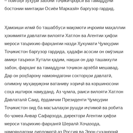
– пойгоҳи зуҳури забони тоҷикӣ-форсӣ ва тамаддуни
бостонии минтақаи Осиёи Марказӣ» баргузор гардид.
Ҳамоиши илмӣ бо ташаббуси мақомоти иҷроияи маҳаллии
ҳокимияти давлатии вилояти Хатлон ва Агентии ҳифзи
мероси таърихию фарҳангии назди Ҳукумати Ҷумҳурии
Тоҷикистон баргузор гардида, ҳадафи асосии он омӯзиши
амиқи таърихи Хутали қадим, нақши он дар ташаккули
забон, фарҳанг ва тамаддуни тоҷикон арзёбӣ мешавад.
Дар он роҳбарону намояндагони сохторҳои давлатӣ,
олимону муҳаққиқони ватаниву хориҷӣ ва коршиносони
соҳа иштирок намуданд. Аз ҷумла, раиси вилояти Хатлон
Давлаталӣ Саид, ёрдамчии Президенти Ҷумҳурии
Тоҷикистон оид ба масъалаҳои рушди иҷтимоӣ ва робита
бо ҷомеа Анвар Сафарзода, директори Агентии ҳифзи
мероси таърихию фарҳангӣ Шералӣ Хоҷазода,
намояндагони дипломатӣ аз Россия ва Эрон суханронӣ