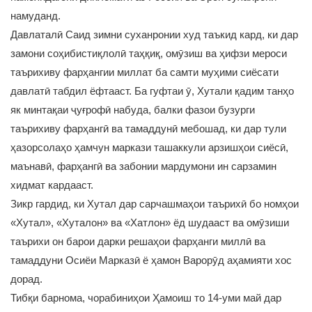
намуданд.
Давлаталӣ Саид зимни суханронии худ таъкид кард, ки дар
замони соҳибистиқлолӣ таҳқиқ, омӯзиш ва ҳифзи мероси
таърихиву фарҳангии миллат ба самти муҳими сиёсати
давлатӣ табдил ёфтааст. Ба гуфтаи ӯ, Хутали қадим танҳо
як минтақаи ҷуғрофӣ набуда, балки фазои бузурги
таърихиву фарҳангӣ ва тамаддунӣ мебошад, ки дар тули
ҳазорсолаҳо ҳамчун маркази ташаккули арзишҳои сиёсӣ,
маънавӣ, фарҳангӣ ва забонии мардумони ин сарзамин
хидмат кардааст.
Зикр гардид, ки Хутал дар сарчашмаҳои таърихӣ бо номҳои
«Хутал», «Хуталон» ва «Хатлон» ёд шудааст ва омӯзиши
таърихи он барои дарки решаҳои фарҳанги миллӣ ва
тамаддуни Осиёи Марказӣ ё ҳамон Варорӯд аҳамияти хос
дорад.
Тибқи барнома, чорабиниҳои Ҳамоиш то 14-уми май дар