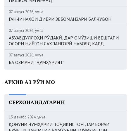
ПЕШВОЗ МЕГИРАНД
07 август 2026, Ҷумъа
ГАНҶИНАҲОИ ДИЁРИ ЗЕБОМАНЗАРИ БАЛҶУВОН
07 август 2026, Ҷумъа
АБУАБДУЛЛОҲИ РӮДАКӢ. ДАР ОМӮЗИШИ БЕШТАРИ
ОСОРИ НИЁГОН САҲЛАНГОРӢ НАБОЯД КАРД
07 август 2026, Ҷумъа
БА ОЗМУНИ “ҶУМҲУРИЯТ”
АРХИВ АЗ РӮИ МОҲ
СЕРХОНАНДАТАРИН
13 декабр 2024, Ҷумъа
ҚОНУНИ ҶУМҲУРИИ ТОҶИКИСТОН ДАР БОРАИ
БУҶЕТИ ДАВЛАТИИ ҶУМҲУРИИ ТОҶИКИСТОН