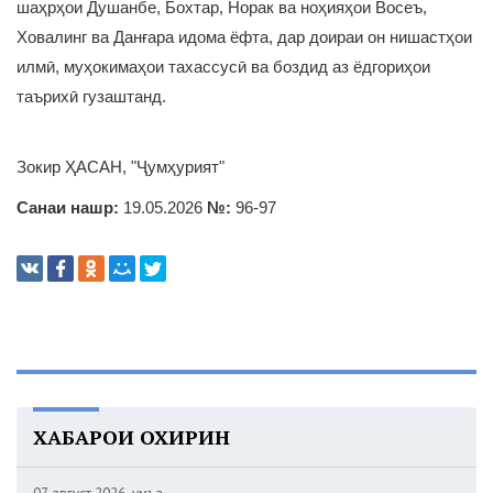
шаҳрҳои Душанбе, Бохтар, Норак ва ноҳияҳои Восеъ,
Ховалинг ва Данғара идома ёфта, дар доираи он нишастҳои
илмӣ, муҳокимаҳои тахассусӣ ва боздид аз ёдгориҳои
таърихӣ гузаштанд.
Зокир ҲАСАН, "Ҷумҳурият"
Санаи нашр:
19.05.2026
№:
96-97
ХАБАРҲОИ ОХИРИН