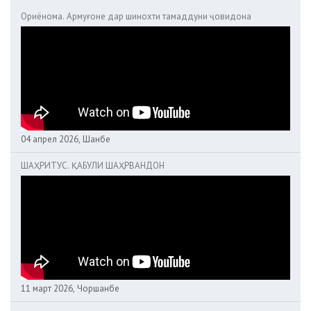
Ориёнома. Армуғоне дар шинохти тамаддуни ҷовидона
04 апрел 2026, Шанбе
ШАҲРИТУС. ҚАБУЛИ ШАҲРВАНДОН
11 март 2026, Чоршанбе