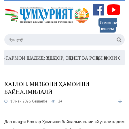
Сомонаи
пешина
АРМОИ ШАДИД: ҲУШДОР, ЭҲТИЁТ ВА РОҲҲОИ ҲИФЗИ САЛОМ
ХАТЛОН. МИЗБОНИ ҲАМОИШИ
БАЙНАЛМИЛАЛӢ
19 май 2026, Сешанбе
24
Дар шаҳри Бохтар Ҳамоиши байналмилалии «Хутали қадим