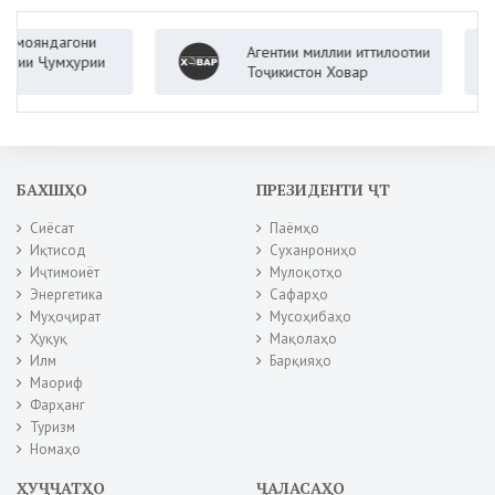
яндагони
Агентии миллии иттилоотии
 Ҷумҳурии
Тоҷикистон Ховар
БАХШҲО
ПРЕЗИДЕНТИ ҶТ
Сиёсат
Паёмҳо
Иқтисод
Суханрониҳо
Иҷтимоиёт
Мулоқотҳо
Энергетика
Сафарҳо
Муҳоҷират
Мусоҳибаҳо
Ҳуқуқ
Мақолаҳо
Илм
Барқияҳо
Маориф
Фарҳанг
Туризм
Номаҳо
ҲУҶҶАТҲО
ҶАЛАСАҲО