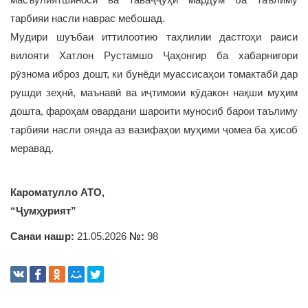
тарбияи насли наврас мебошад.
Мудири шуъбаи иттилоотию таҳлилии дастгоҳи раиси
вилояти Хатлон Рустамшо Ҷаҳонгир ба хабарнигори
рӯзнома иброз дошт, ки бунёди муассисаҳои томактабӣ дар
рушди зеҳнӣ, маънавӣ ва иҷтимоии кӯдакон нақши муҳим
дошта, фароҳам овардани шароити муносиб барои таълиму
тарбияи насли оянда аз вазифаҳои муҳими ҷомеа ба ҳисоб
меравад.
Кароматулло АТО,
“Ҷумҳурият”
Санаи нашр:
21.05.2026
№:
98