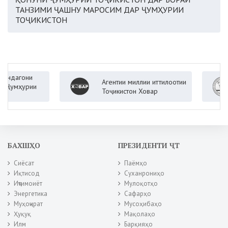
ТАНЗИМИ ҶАШНУ МАРОСИМ ДАР ҶУМҲУРИИ
ТОҶИКИСТОН
они
Агентии миллии иттилоотии
В
урии
Тоҷикистон Ховар
Ҷ
БАХШҲО
ПРЕЗИДЕНТИ ҶТ
Сиёсат
Паёмҳо
Иқтисод
Суханрониҳо
Иҷтимоиёт
Мулоқотҳо
Энергетика
Сафарҳо
Муҳоҷират
Мусоҳибаҳо
Ҳуқуқ
Мақолаҳо
Илм
Барқияҳо