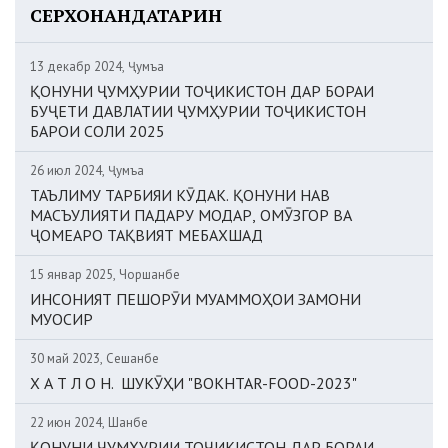
СЕРХОНАНДАТАРИН
13 декабр 2024, Ҷумъа
ҚОНУНИ ҶУМҲУРИИ ТОҶИКИСТОН ДАР БОРАИ
БУҶЕТИ ДАВЛАТИИ ҶУМҲУРИИ ТОҶИКИСТОН
БАРОИ СОЛИ 2025
26 июл 2024, Ҷумъа
ТАЪЛИМУ ТАРБИЯИ КӮДАК. ҚОНУНИ НАВ
МАСЪУЛИЯТИ ПАДАРУ МОДАР, ОМӮЗГОР ВА
ҶОМЕАРО ТАҚВИЯТ МЕБАХШАД
15 январ 2025, Чоршанбе
ИНСОНИЯТ ПЕШОРӮИ МУАММОҲОИ ЗАМОНИ
МУОСИР
30 май 2023, Сешанбе
Х А Т Л О Н. ШУКӮҲИ "BOKHTAR-FOOD-2023"
22 июн 2024, Шанбе
ҚОНУНИ ҶУМҲУРИИ ТОҶИКИСТОН ДАР БОРАИ