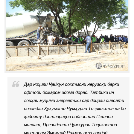
Дар ноҳияи Ҷайҳун сохтмони неругоҳи барқи
офтобӣ бомаром идома дорад. Татбиқи ин
лоиҳаи муҳими энергетикӣ дар доираи сиёсати
созандаи Ҳукумати Ҷумҳурии Тоҷикистон ва бо
ҳидояту дастгириҳои пайвастаи Пешвои
миллат, Президенти Ҷумҳурии Тоҷикистон
муҳтарам Эмомалӣ Раҳмон оғоз гардид.