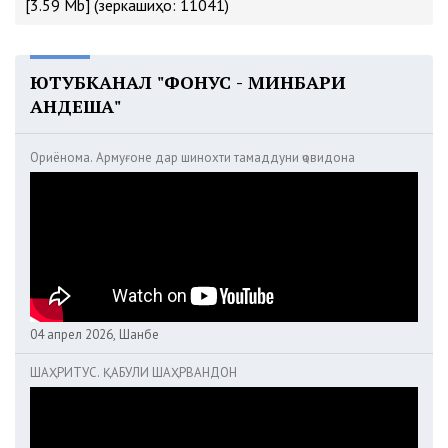
[3.59 Mb] (зеркашиҳо: 11041)
ЮТУБКАНАЛ "ФОНУС - МИНБАРИ
АНДЕША"
Ориёнома. Армуғоне дар шинохти тамаддуни ҷовидона
04 апрел 2026, Шанбе
ШАҲРИТУС. ҚАБУЛИ ШАҲРВАНДОН