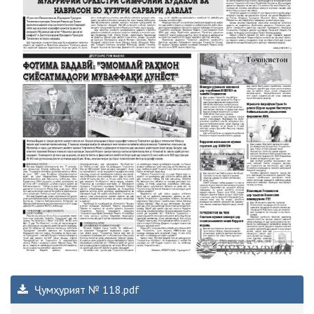
Ҷумҳурият № 118.pdf