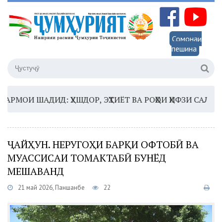
Сомонаи
пешина
ОИ ШАДИД: ҲУШДОР, ЭҲТИЁТ ВА РОҲҲОИ ҲИФЗИ САЛОМАТӢ
ҶАЙҲУН. НЕРУГОҲИ БАРҚИ ОФТОБӢ ВА
МУАССИСАИ ТОМАКТАБӢ БУНЁД
МЕШАВАНД
21 май 2026, Панҷшанбе
22