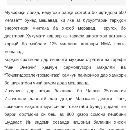
Мувофиқи лоиҳа, неругоҳи барқи офтобӣ бо иқтидори 500
мегаватт бунёд мешавад, ки яке аз бузургтарин тарҳҳои
энергетикии минтақа ба ҳисоб меравад. Неругоҳ бо
дастгирии Ҳукумати кишвар аз тарафи ширкатҳои ватанию
хориҷӣ бо маблағи 125 миллион доллари ИМА сохта
мешавад.
Корҳои сохтмонӣ дар иншооти муҳими стратегӣ аз тарафи
“Аён Энерҷӣ” ҳамчун сармоягузори маҳаллӣ ва
“Тоҷикгидроэлектромонтаж” ҳамчун паймонкор дар ҳамкорӣ
бо ширкатҳои чинӣ анҷом дода мешаванд.
Инчунин, дар ноҳия бахшида ба Ҷашни 35-солагии
Истиқлоли давлатӣ дар деҳаи Марзкати деҳоти Панҷ
сокинони маҳаллӣ муассисаи томактабӣ бунёд доранд, ки
барои сохтмони он беш аз 800 ҳазор сомонӣ пешбинӣ
шудааст. Ин иқдоми созанда нишонаи баланди ҳисси
масъулиятшиносӣ ва таваҷҷуҳи мардум ба таълиму