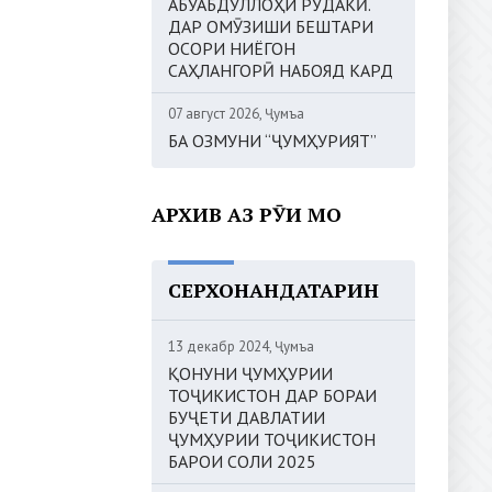
АБУАБДУЛЛОҲИ РӮДАКӢ.
ДАР ОМӮЗИШИ БЕШТАРИ
ОСОРИ НИЁГОН
САҲЛАНГОРӢ НАБОЯД КАРД
07 август 2026, Ҷумъа
БА ОЗМУНИ “ҶУМҲУРИЯТ”
АРХИВ АЗ РӮИ МОҲ
СЕРХОНАНДАТАРИН
13 декабр 2024, Ҷумъа
ҚОНУНИ ҶУМҲУРИИ
ТОҶИКИСТОН ДАР БОРАИ
БУҶЕТИ ДАВЛАТИИ
ҶУМҲУРИИ ТОҶИКИСТОН
БАРОИ СОЛИ 2025