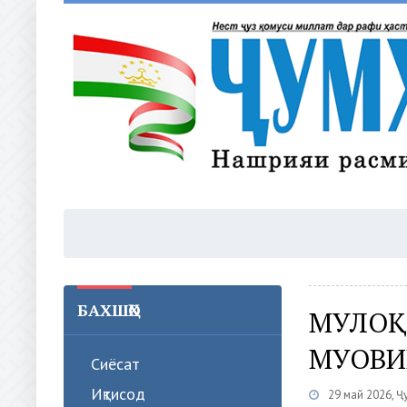
БАХШҲО
МУЛОҚ
МУОВИ
Сиёсат
Иқтисод
29 май 2026, Ҷ