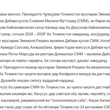
швои миллат, Президенти Ҷумҳурии Тоҷикистон муҳтарам Эмома
они Дабири кулли Созмони Милали Муттаҳид (СММ), ки барои и
уми байналмилалии сатҳи баланд оид ба Даҳсолаи байналмила
тувор, солҳои 2018 – 2028” ба Тоҷикистон омадаанд, вохӯрданд.
т муҳтарам Эмомалӣ Раҳмон муовини Дабири кулли СММ, Котиб
Армида Салсиаҳ Алишаҳбана, фиристодаи махсуси Дабири кул
хонум Ретно Марсуди ва ректори Донишгоҳи СММ – муовини Да
ларо истиқбол гирифта, ба толори мулоқот даъват намуданд.
бат Президенти кишвар муҳтарам Эмомалӣ Раҳмон ба меҳмонон
а Тоҷикистон ҷиҳати иштирок дар Конфронси мазкур ва дастги
 Душанбе изҳори сипосу қадрдонӣ карданд.
тугӯ ба ҳамкории СММ бо Тоҷикистон, аз ҷумла ҷиҳати дастгирӣ
ҳонии кишвари мо, бахусус дар самтҳои обу иқлим, нақлиёту ло
 кишоварзӣ, рақамикунонӣ ва “технологияҳои сабз”, баҳои бала
 ки танҳо дар соҳаи об бо ибтикори Тоҷикистон 14 қатъномаи С