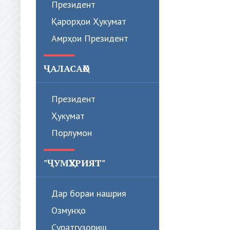
Президент
Қарорҳои Ҳукумат
Амрҳои Президент
ҶАЛАСАҲО
Президент
Ҳукумат
Порлумон
"ҶУМҲУРИЯТ"
Дар бораи нашрия
Озмунҳо
Суратгузориш