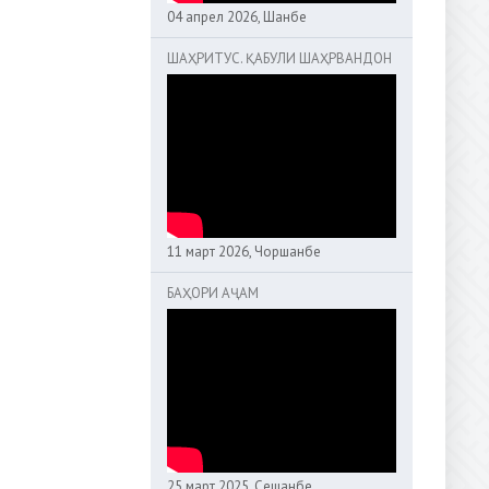
04 апрел 2026, Шанбе
ШАҲРИТУС. ҚАБУЛИ ШАҲРВАНДОН
11 март 2026, Чоршанбе
БАҲОРИ АҶАМ
25 март 2025, Сешанбе