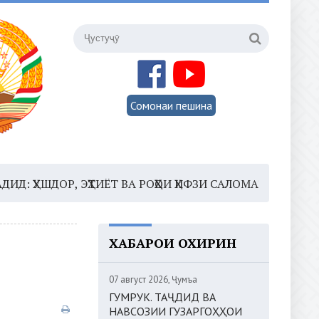
Сомонаи пешина
ДОР, ЭҲТИЁТ ВА РОҲҲОИ ҲИФЗИ САЛОМАТӢ
16:35 –
Ш
ХАБАРҲОИ ОХИРИН
07 август 2026, Ҷумъа
ГУМРУК. ТАҶДИД ВА
НАВСОЗИИ ГУЗАРГОҲҲОИ