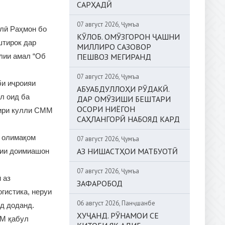
САРҲАДӢ
07 август 2026, Ҷумъа
лӣ Раҳмон бо
КӮЛОБ. ОМӮЗГОРОН ҶАШНИ
штирок дар
МИЛЛИРО САЗОВОР
лии амал “Об
ПЕШВОЗ МЕГИРАНД
07 август 2026, Ҷумъа
и иҷроияи
АБУАБДУЛЛОҲИ РӮДАКӢ.
л оид ба
ДАР ОМӮЗИШИ БЕШТАРИ
ОСОРИ НИЁГОН
бири кулли СММ
САҲЛАНГОРӢ НАБОЯД КАРД
и олимақом
07 август 2026, Ҷумъа
АЗ НИШАСТҲОИ МАТБУОТӢ
рии доимиашон
07 август 2026, Ҷумъа
 аз
ЗАФАРОБОД
гистика, неруи
06 август 2026, Панҷшанбе
нд доданд.
ХУҶАНД. РӮНАМОИ СЕ
ММ қабул