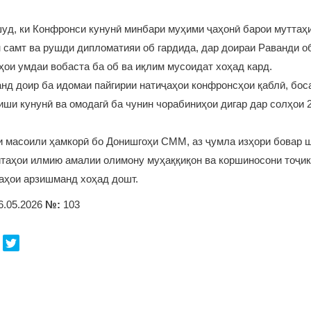
уд, ки Конфронси кунунӣ минбари муҳими ҷаҳонӣ барои муттаҳ
 самт ва рушди дипломатияи об гардида, дар доираи Раванди 
ои умдаи вобаста ба об ва иқлим мусоидат хоҳад кард.
нд доир ба идомаи пайгирии натиҷаҳои конфронсҳои қаблӣ, бос
ши кунунӣ ва омодагӣ ба чунин чорабиниҳои дигар дар солҳои 2
 масоили ҳамкорӣ бо Донишгоҳи СММ, аз ҷумла изҳори бовар ш
таҳои илмию амалии олимону муҳаққиқон ва коршиносони тоҷик
аҳои арзишманд хоҳад дошт.
6.05.2026
№:
103