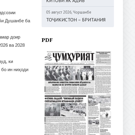
КИТОБИ ЯК АДИБ
05 август 2026, Чоршанбе
идсозии
ТОҶИКИСТОН – БРИТАНИЯ
оби Душанбе ба
амар доир
PDF
026 ва 2028
уд, ки
 бо ин ниҳоди