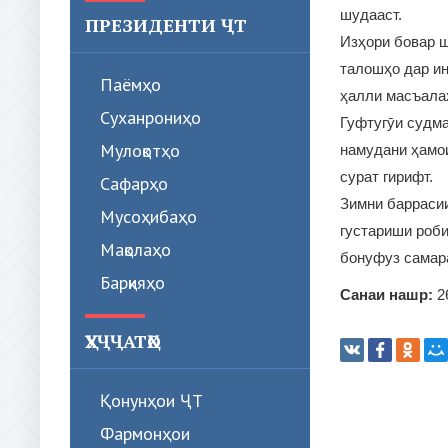
шудааст.
ПРЕЗИДЕНТИ ҶТ
Изҳори бовар ш
талошҳо дар ин
Паёмҳо
ҳалли масъалаҳ
Суханрониҳо
Гуфтугӯи судма
Мулоқотҳо
намудани ҳамои
сурат гирифт.
Сафарҳо
Зимни баррасии
Мусоҳибаҳо
густариши роби
Мақолаҳо
бонуфуз самар
Барқияҳо
Санаи нашр:
2
ҲУҶҶАТҲО
Қонунҳои ҶТ
Фармонҳои