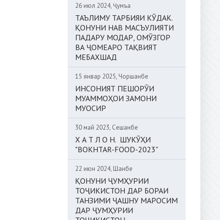
26 июл 2024, Ҷумъа
ТАЪЛИМУ ТАРБИЯИ КӮДАК.
ҚОНУНИ НАВ МАСЪУЛИЯТИ
ПАДАРУ МОДАР, ОМӮЗГОР
ВА ҶОМЕАРО ТАҚВИЯТ
МЕБАХШАД
15 январ 2025, Чоршанбе
ИНСОНИЯТ ПЕШОРӮИ
МУАММОҲОИ ЗАМОНИ
МУОСИР
30 май 2023, Сешанбе
Х А Т Л О Н. ШУКӮҲИ
"BOKHTAR-FOOD-2023"
22 июн 2024, Шанбе
ҚОНУНИ ҶУМҲУРИИ
ТОҶИКИСТОН ДАР БОРАИ
ТАНЗИМИ ҶАШНУ МАРОСИМ
ДАР ҶУМҲУРИИ
ТОҶИКИСТОН