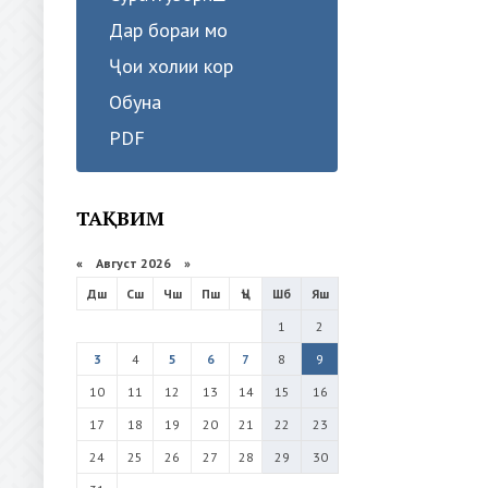
Дар бораи мо
Ҷои холии кор
Обуна
PDF
ТАҚВИМ
«
Август 2026 »
Дш
Сш
Чш
Пш
Ҷъ
Шб
Яш
1
2
3
4
5
6
7
8
9
10
11
12
13
14
15
16
17
18
19
20
21
22
23
24
25
26
27
28
29
30