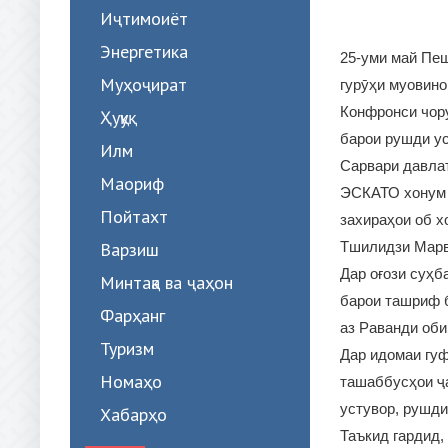
Иҷтимоиёт
Энергетика
25-уми май Пе
Муҳоҷират
гурӯҳи муовин
Конфронси чор
Ҳуқуқ
барои рушди ус
Илм
Сарвари давла
Маориф
ЭСКАТО хонум 
Пойтахт
захираҳои об 
Варзиш
Тшилидзи Марва
Дар оғози суҳ
Минтақа ва ҷаҳон
барои ташриф б
Фарҳанг
аз Раванди оби
Туризм
Дар идомаи гуф
Номаҳо
ташаббусҳои ҷа
устувор, рушди
Хабарҳо
Таъкид гардид,