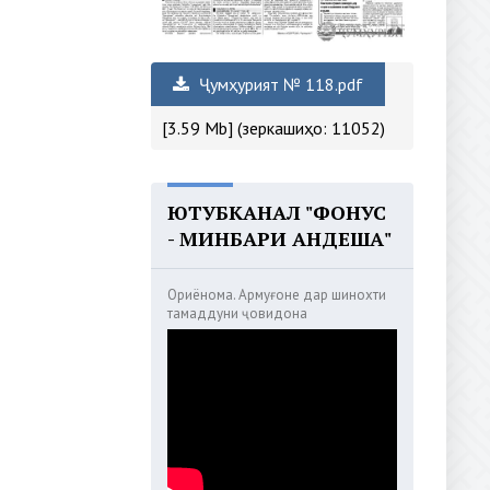
Ҷумҳурият № 118.pdf
[3.59 Mb] (зеркашиҳо: 11052)
ЮТУБКАНАЛ "ФОНУС
- МИНБАРИ АНДЕША"
Ориёнома. Армуғоне дар шинохти
тамаддуни ҷовидона