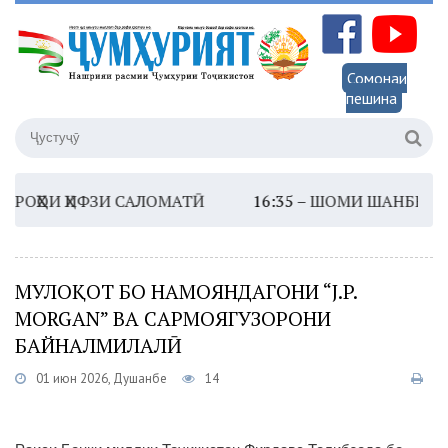
Сомонаи
пешина
ҲҲОИ ҲИФЗИ САЛОМАТӢ
16:35 –
ШОМИ ШАНБЕ
13:
МУЛОҚОТ БО НАМОЯНДАГОНИ “J.P.
MORGAN” ВА САРМОЯГУЗОРОНИ
БАЙНАЛМИЛАЛӢ
01 июн 2026, Душанбе
14