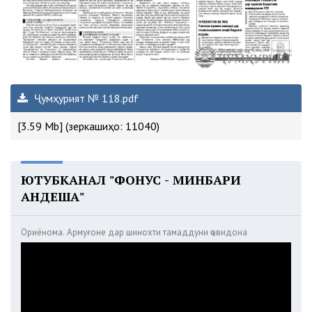
Ҷумҳурият № 118.pdf
[3.59 Mb] (зеркашиҳо: 11040)
ЮТУБКАНАЛ "ФОНУС - МИНБАРИ
АНДЕША"
Ориёнома. Армуғоне дар шинохти тамаддуни ҷовидона