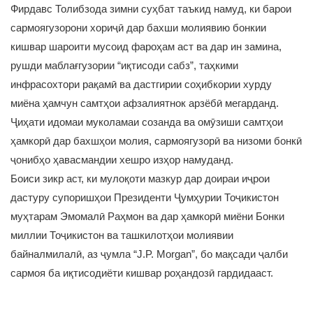
Фирдавс Толибзода зимни суҳбат таъкид намуд, ки барои
сармоягузорони хориҷӣ дар бахши молиявию бонкии
кишвар шароити мусоид фароҳам аст ва дар ин замина,
рушди маблағгузории “иқтисоди сабз”, таҳкими
инфрасохтори рақамӣ ва дастгирии соҳибкории хурду
миёна ҳамчун самтҳои афзалиятнок арзёбӣ мегарданд.
Ҷиҳати идомаи муколамаи созанда ва омӯзиши самтҳои
ҳамкорӣ дар бахшҳои молия, сармоягузорӣ ва низоми бонкӣ
ҷонибҳо ҳавасмандии хешро изҳор намуданд.
Боиси зикр аст, ки мулоқоти мазкур дар доираи иҷрои
дастуру супоришҳои Президенти Ҷумҳурии Тоҷикистон
муҳтарам Эмомалӣ Раҳмон ва дар ҳамкорӣ миёни Бонки
миллии Тоҷикистон ва ташкилотҳои молиявии
байналмилалӣ, аз ҷумла “J.P. Morgan”, бо мақсади ҷалби
сармоя ба иқтисодиёти кишвар роҳандозӣ гардидааст.