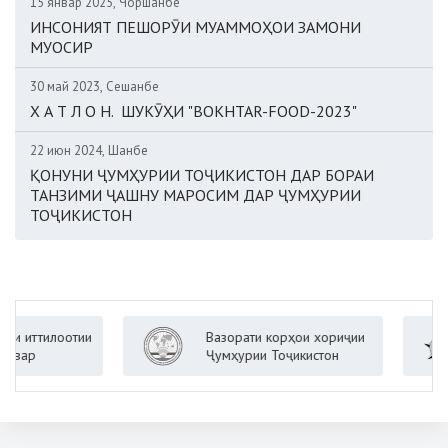
15 январ 2025, Чоршанбе
ИНСОНИЯТ ПЕШОРӮИ МУАММОҲОИ ЗАМОНИ
МУОСИР
30 май 2023, Сешанбе
Х А Т Л О Н. ШУКӮҲИ "BOKHTAR-FOOD-2023"
22 июн 2024, Шанбе
ҚОНУНИ ҶУМҲУРИИ ТОҶИКИСТОН ДАР БОРАИ
ТАНЗИМИ ҶАШНУ МАРОСИМ ДАР ҶУМҲУРИИ
ТОҶИКИСТОН
ттилоотии
Вазорати корҳои хориҷии
р
Ҷумҳурии Тоҷикистон