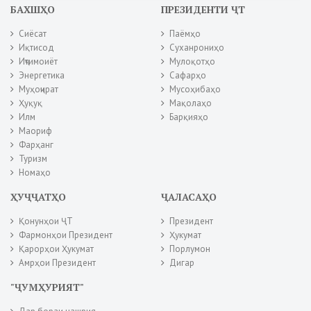
БАХШҲО
ПРЕЗИДЕНТИ ҶТ
Сиёсат
Паёмҳо
Иқтисод
Суханрониҳо
Иҷтимоиёт
Мулоқотҳо
Энергетика
Сафарҳо
Муҳоҷират
Мусоҳибаҳо
Ҳуқуқ
Мақолаҳо
Илм
Барқияҳо
Маориф
Фарҳанг
Туризм
Номаҳо
ҲУҶҶАТҲО
ҶАЛАСАҲО
Қонунҳои ҶТ
Президент
Фармонҳои Президент
Ҳукумат
Қарорҳои Ҳукумат
Порлумон
Амрҳои Президент
Дигар
"ҶУМҲУРИЯТ"