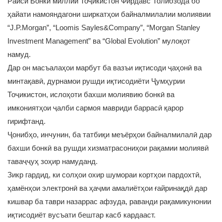
Раиси Бонки миллии Тоҷикистон Фирдавс Толибзода бо
ҳайати намояндагони ширкатҳои байналмилалии молиявии
“J.P.Morgan”, “Loomis Sayles&Company”, “Morgan Stanley
Investment Management” ва “Global Evolution” мулоқот
намуд.
Дар он масъалаҳои марбут ба вазъи иқтисоди ҷаҳонӣ ва
минтақавӣ, дурнамои рушди иқтисодиёти Ҷумҳурии
Тоҷикистон, ислоҳоти бахши молиявию бонкӣ ва
имкониятҳои ҷалби сармоя мавриди баррасӣ қарор
гирифтанд.
Ҷонибҳо, инчунин, ба татбиқи меъёрҳои байналмилалӣ дар
бахши бонкӣ ва рушди хизматрасониҳои рақамии молиявӣ
таваҷҷуҳ зоҳир намуданд.
Зикр гардид, ки солҳои охир шумораи кортҳои пардохтӣ,
ҳамёнҳои электронӣ ва ҳаҷми амалиётҳои ғайринақдӣ дар
кишвар ба таври назаррас афзуда, раванди рақамикунонии
иқтисодиёт вусъати бештар касб кардааст.