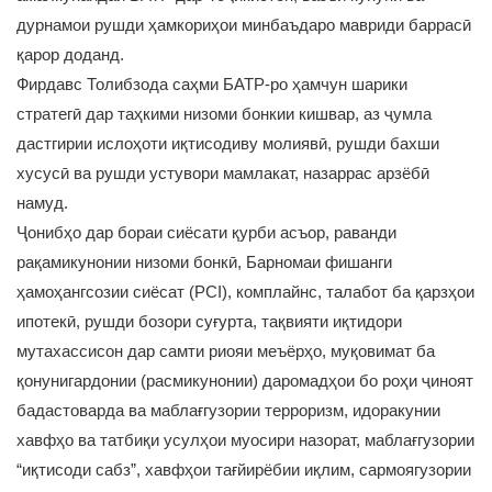
дурнамои рушди ҳамкориҳои минбаъдаро мавриди баррасӣ
қарор доданд.
Фирдавс Толибзода саҳми БАТР-ро ҳамчун шарики
стратегӣ дар таҳкими низоми бонкии кишвар, аз ҷумла
дастгирии ислоҳоти иқтисодиву молиявӣ, рушди бахши
хусусӣ ва рушди устувори мамлакат, назаррас арзёбӣ
намуд.
Ҷонибҳо дар бораи сиёсати қурби асъор, раванди
рақамикунонии низоми бонкӣ, Барномаи фишанги
ҳамоҳангсозии сиёсат (PCI), комплайнс, талабот ба қарзҳои
ипотекӣ, рушди бозори суғурта, тақвияти иқтидори
мутахассисон дар самти риояи меъёрҳо, муқовимат ба
қонунигардонии (расмикунонии) даромадҳои бо роҳи ҷиноят
бадастоварда ва маблағгузории терроризм, идоракунии
хавфҳо ва татбиқи усулҳои муосири назорат, маблағгузории
“иқтисоди сабз”, хавфҳои тағйирёбии иқлим, сармоягузории