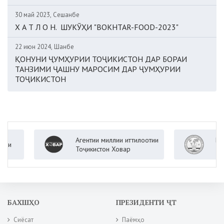
30 май 2023, Сешанбе
Х А Т Л О Н. ШУКӮҲИ "BOKHTAR-FOOD-2023"
22 июн 2024, Шанбе
ҚОНУНИ ҶУМҲУРИИ ТОҶИКИСТОН ДАР БОРАИ
ТАНЗИМИ ҶАШНУ МАРОСИМ ДАР ҶУМҲУРИИ
ТОҶИКИСТОН
Агентии миллии иттилоотии
Вазорат
Тоҷикистон Ховар
Ҷумҳури
БАХШҲО
ПРЕЗИДЕНТИ ҶТ
Сиёсат
Паёмҳо