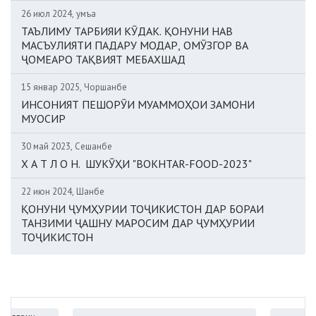
26 июл 2024, Ҷумъа
ТАЪЛИМУ ТАРБИЯИ КӮДАК. ҚОНУНИ НАВ
МАСЪУЛИЯТИ ПАДАРУ МОДАР, ОМӮЗГОР ВА
ҶОМЕАРО ТАҚВИЯТ МЕБАХШАД
15 январ 2025, Чоршанбе
ИНСОНИЯТ ПЕШОРӮИ МУАММОҲОИ ЗАМОНИ
МУОСИР
30 май 2023, Сешанбе
Х А Т Л О Н. ШУКӮҲИ "BOKHTAR-FOOD-2023"
22 июн 2024, Шанбе
ҚОНУНИ ҶУМҲУРИИ ТОҶИКИСТОН ДАР БОРАИ
ТАНЗИМИ ҶАШНУ МАРОСИМ ДАР ҶУМҲУРИИ
ТОҶИКИСТОН