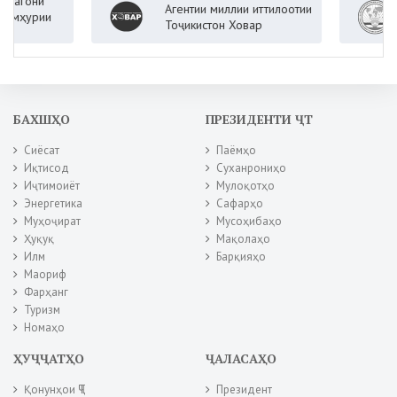
они
Агентии миллии иттилоотии
Ва
урии
Тоҷикистон Ховар
Ҷу
БАХШҲО
ПРЕЗИДЕНТИ ҶТ
Сиёсат
Паёмҳо
Иқтисод
Суханрониҳо
Иҷтимоиёт
Мулоқотҳо
Энергетика
Сафарҳо
Муҳоҷират
Мусоҳибаҳо
Ҳуқуқ
Мақолаҳо
Илм
Барқияҳо
Маориф
Фарҳанг
Туризм
Номаҳо
ҲУҶҶАТҲО
ҶАЛАСАҲО
Қонунҳои ҶТ
Президент