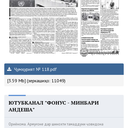
Ҷумҳурият № 118.pdf
[3.59 Mb] (зеркашиҳо: 11049)
ЮТУБКАНАЛ "ФОНУС - МИНБАРИ
АНДЕША"
Ориёнома. Армуғоне дар шинохти тамаддуни ҷовидона