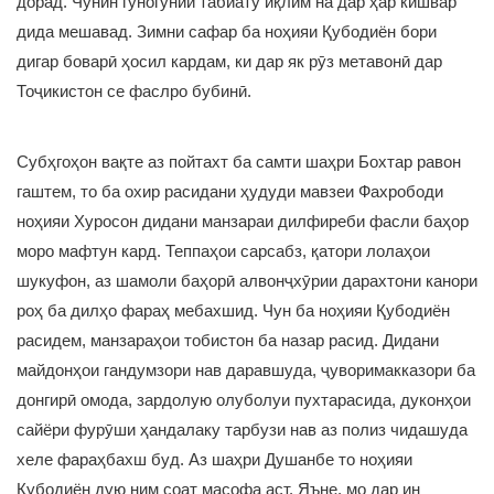
дорад. Чунин гуногунии табиату иқлим на дар ҳар кишвар
дида мешавад. Зимни сафар ба ноҳияи Қубодиён бори
дигар боварӣ ҳосил кардам, ки дар як рӯз метавонӣ дар
Тоҷикистон се фаслро бубинӣ.
Субҳгоҳон вақте аз пойтахт ба самти шаҳри Бохтар равон
гаштем, то ба охир расидани ҳудуди мавзеи Фахрободи
ноҳияи Хуросон дидани манзараи дилфиреби фасли баҳор
моро мафтун кард. Теппаҳои сарсабз, қатори лолаҳои
шукуфон, аз шамоли баҳорӣ алвонҷхӯрии дарахтони канори
роҳ ба дилҳо фараҳ мебахшид. Чун ба ноҳияи Қубодиён
расидем, манзараҳои тобистон ба назар расид. Дидани
майдонҳои гандумзори нав даравшуда, ҷуворимакказори ба
донгирӣ омода, зардолую олуболуи пухтарасида, дуконҳои
сайёри фурӯши ҳандалаку тарбузи нав аз полиз чидашуда
хеле фараҳбахш буд. Аз шаҳри Душанбе то ноҳияи
Қубодиён дую ним соат масофа аст. Яъне, мо дар ин