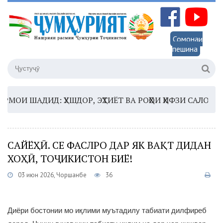
Сомонаи
пешина
И ШАДИД: ҲУШДОР, ЭҲТИЁТ ВА РОҲҲОИ ҲИФЗИ САЛОМАТӢ
1
САЙЁҲӢ. СЕ ФАСЛРО ДАР ЯК ВАҚТ ДИДАН
ХОҲӢ, ТОҶИКИСТОН БИЁ!
03 июн 2026, Чоршанбе
36
Диёри бостонии мо иқлими муътадилу табиати дилфиреб