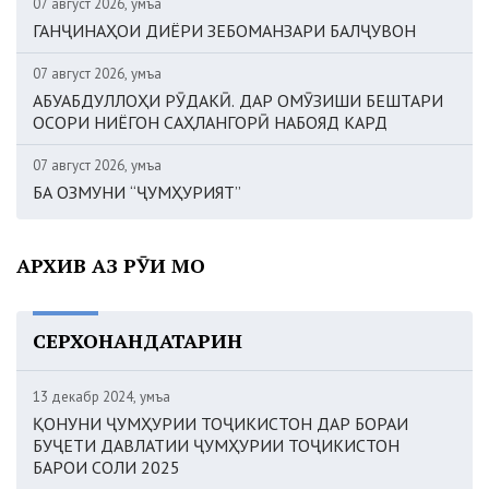
07 август 2026, Ҷумъа
ГАНҶИНАҲОИ ДИЁРИ ЗЕБОМАНЗАРИ БАЛҶУВОН
07 август 2026, Ҷумъа
АБУАБДУЛЛОҲИ РӮДАКӢ. ДАР ОМӮЗИШИ БЕШТАРИ
ОСОРИ НИЁГОН САҲЛАНГОРӢ НАБОЯД КАРД
07 август 2026, Ҷумъа
БА ОЗМУНИ “ҶУМҲУРИЯТ”
АРХИВ АЗ РӮИ МОҲ
СЕРХОНАНДАТАРИН
13 декабр 2024, Ҷумъа
ҚОНУНИ ҶУМҲУРИИ ТОҶИКИСТОН ДАР БОРАИ
БУҶЕТИ ДАВЛАТИИ ҶУМҲУРИИ ТОҶИКИСТОН
БАРОИ СОЛИ 2025