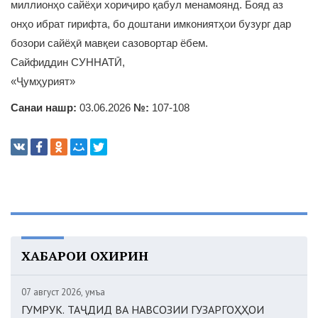
миллионҳо сайёҳи хориҷиро қабул менамоянд. Бояд аз
онҳо ибрат гирифта, бо доштани имкониятҳои бузург дар
бозори сайёҳӣ мавқеи сазовортар ёбем.
Сайфиддин СУННАТӢ,
«Ҷумҳурият»
Санаи нашр:
03.06.2026
№:
107-108
ХАБАРҲОИ ОХИРИН
07 август 2026, Ҷумъа
ГУМРУК. ТАҶДИД ВА НАВСОЗИИ ГУЗАРГОҲҲОИ