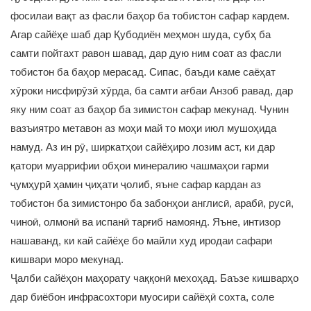
фосилаи вақт аз фасли баҳор ба тобистон сафар кардем.
Агар сайёҳе шаб дар Қубодиён меҳмон шуда, субҳ ба
самти пойтахт равон шавад, дар дую ним соат аз фасли
тобистон ба баҳор мерасад. Сипас, баъди каме саёҳат
хӯроки нисфирӯзӣ хӯрда, ба самти ағбаи Анзоб равад, дар
яку ним соат аз баҳор ба зимистон сафар мекунад. Чунин
вазъиятро метавон аз моҳи май то моҳи июл мушоҳида
намуд. Аз ин рӯ, ширкатҳои сайёҳиро лозим аст, ки дар
қатори муаррифии обҳои минералию чашмаҳои гарми
ҷумҳурӣ ҳамин ҷиҳати ҷолиб, яъне сафар кардан аз
тобистон ба зимистонро ба забонҳои англисӣ, арабӣ, русӣ,
чиноӣ, олмонӣ ва испанӣ тарғиб намоянд. Яъне, интизор
нашаванд, ки кай сайёҳе бо майли худ иродаи сафари
кишвари моро мекунад.
Ҷалби сайёҳон маҳорату чаққонӣ мехоҳад. Баъзе кишварҳо
дар биёбон инфрасохтори муосири сайёҳӣ сохта, соле