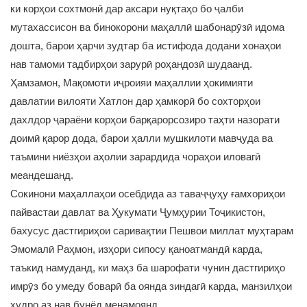
ки корҳои сохтмонӣ дар аксари нуқтаҳо бо ҷалби
мутахассисон ва бинокорони маҳаллӣ шабонарӯзӣ идома
дошта, барои ҳарчи зудтар ба истифода додани хонаҳои
нав тамоми тадбирҳои зарурӣ роҳандозӣ шудаанд.
Ҳамзамон, Мақомоти иҷроияи маҳаллии ҳокимияти
давлатии вилояти Хатлон дар ҳамкорӣ бо сохторҳои
дахлдор ҷараёни корҳои барқарорсозиро таҳти назорати
доимӣ қарор дода, барои ҳалли мушкилоти мавҷуда ва
таъмини ниёзҳои аҳолии зарардида чораҳои иловагӣ
меандешанд.
Сокинони маҳаллаҳои осебдида аз таваҷҷуҳу ғамхориҳои
пайвастаи давлат ва Ҳукумати Ҷумҳурии Тоҷикистон,
бахусус дастгириҳои саривақтии Пешвои миллат муҳтарам
Эмомалӣ Раҳмон, изҳори сипосу қаноатмандӣ карда,
таъкид намуданд, ки маҳз ба шарофати чунин дастгириҳо
имрӯз бо умеду боварӣ ба оянда зиндагӣ карда, манзилҳои
худро аз нав бунёд менамоянд.