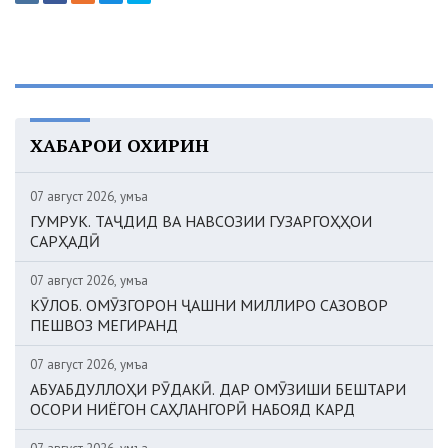
ХАБАРҲОИ ОХИРИН
07 август 2026, Ҷумъа
ГУМРУК. ТАҶДИД ВА НАВСОЗИИ ГУЗАРГОҲҲОИ
САРҲАДӢ
07 август 2026, Ҷумъа
КӮЛОБ. ОМӮЗГОРОН ҶАШНИ МИЛЛИРО САЗОВОР
ПЕШВОЗ МЕГИРАНД
07 август 2026, Ҷумъа
АБУАБДУЛЛОҲИ РӮДАКӢ. ДАР ОМӮЗИШИ БЕШТАРИ
ОСОРИ НИЁГОН САҲЛАНГОРӢ НАБОЯД КАРД