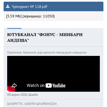
Ҷумҳурият № 118.pdf
[3.59 Mb] (зеркашиҳо: 11050)
ЮТУБКАНАЛ "ФОНУС - МИНБАРИ
АНДЕША"
Ориёнома. Армуғоне дар шинохти тамаддуни ҷовидона
04 апрел 2026, Шанбе
ШАҲРИТУС. ҚАБУЛИ ШАҲРВАНДОН