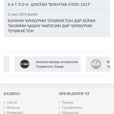
Х А Т Л О Н. ШУКӮҲИ "BOKHTAR-FOOD-2023"
22 июн 2024, Шанбе
ҚОНУНИ ҶУМҲУРИИ ТОҶИКИСТОН ДАР БОРАИ
ТАНЗИМИ ҶАШНУ МАРОСИМ ДАР ҶУМҲУРИИ
ТОҶИКИСТОН
Агентии миллии иттилоотии
Вазорати
Тоҷикистон Ховар
Ҷумҳурии
БАХШҲО
ПРЕЗИДЕНТИ ҶТ
Сиёсат
Паёмҳо
Иқтисод
Суханрониҳо
Иҷтимоиёт
Мулоқотҳо