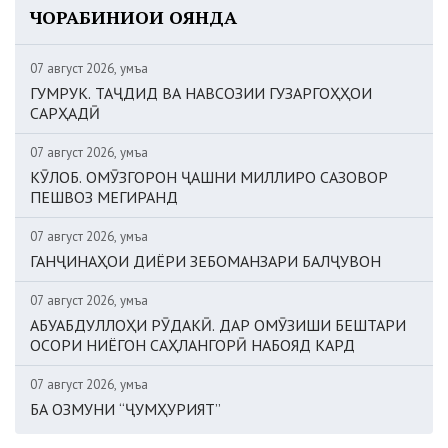
ЧОРАБИНИҲОИ ОЯНДА
07 август 2026, Ҷумъа
ГУМРУК. ТАҶДИД ВА НАВСОЗИИ ГУЗАРГОҲҲОИ
САРҲАДӢ
07 август 2026, Ҷумъа
КӮЛОБ. ОМӮЗГОРОН ҶАШНИ МИЛЛИРО САЗОВОР
ПЕШВОЗ МЕГИРАНД
07 август 2026, Ҷумъа
ГАНҶИНАҲОИ ДИЁРИ ЗЕБОМАНЗАРИ БАЛҶУВОН
07 август 2026, Ҷумъа
АБУАБДУЛЛОҲИ РӮДАКӢ. ДАР ОМӮЗИШИ БЕШТАРИ
ОСОРИ НИЁГОН САҲЛАНГОРӢ НАБОЯД КАРД
07 август 2026, Ҷумъа
БА ОЗМУНИ “ҶУМҲУРИЯТ”