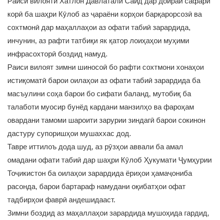
Раиси вилояти Хатлон Давлаталӣ Саид дар доираи сафари
корӣ ба шаҳри Кӯлоб аз ҷараёни корҳои барқарорсозӣ ва
сохтмонӣ дар маҳаллаҳои аз офати табиӣ зарардида,
инчунин, аз рафти татбиқи як қатор лоиҳаҳои муҳими
инфрасохторӣ боздид намуд.
Раиси вилоят зимни шиносоӣ бо рафти сохтмони хонаҳои
истиқоматӣ барои оилаҳои аз офати табиӣ зарардида ба
масъулини соҳа барои бо сифати баланд, мутобиқ ба
талаботи муосир бунёд кардани манзилҳо ва фароҳам
овардани тамоми шароити зарурии зиндагӣ барои сокинон
дастуру супоришҳои мушаххас дод.
Тавре иттилоъ дода шуд, аз рӯзҳои аввали ба амал
омадани офати табиӣ дар шаҳри Кӯлоб Ҳукумати Ҷумҳурии
Тоҷикистон ба оилаҳои зарардида ёриҳои ҳамаҷониба
расонда, барои бартараф намудани оқибатҳои офат
тадбирҳои фаврӣ андешидааст.
Зимни боздид аз маҳаллаҳои зарардида мушоҳида гардид,