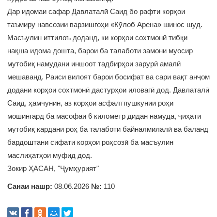
Дар идомаи сафар Давлаталӣ Саид бо рафти корҳои
таъмиру навсозии варзишгоҳи «Кӯлоб Арена» шинос шуд.
Масъулин иттилоъ доданд, ки корҳои сохтмонӣ тибқи
нақша идома дошта, барои ба талаботи замони муосир
мутобиқ намудани иншоот тадбирҳои зарурӣ амалӣ
мешаванд. Раиси вилоят барои босифат ва сари вақт анҷом
додани корҳои сохтмонӣ дастурҳои иловагӣ дод. Давлаталӣ
Саид, ҳамчунин, аз корҳои асфалтпӯшкунии роҳи
мошингард ба масофаи 6 километр дидан намуда, ҷиҳати
мутобиқ кардани роҳ ба талаботи байналмилалӣ ва баланд
бардоштани сифати корҳои роҳсозӣ ба масъулин
маслиҳатҳои муфид дод.
Зокир ҲАСАН, "Ҷумҳурият"
Санаи нашр:
08.06.2026
№:
110