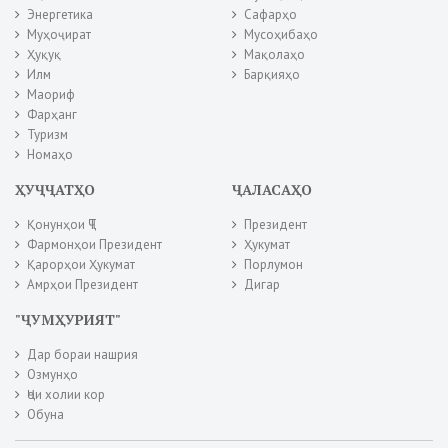
Энергетика
Сафарҳо
Муҳоҷират
Мусоҳибаҳо
Ҳуқуқ
Мақолаҳо
Илм
Барқияҳо
Маориф
Фарҳанг
Туризм
Номаҳо
ҲУҶҶАТҲО
ҶАЛАСАҲО
Қонунҳои ҶТ
Президент
Фармонҳои Президент
Ҳукумат
Қарорҳои Ҳукумат
Порлумон
Амрҳои Президент
Дигар
"ҶУМҲУРИЯТ"
Дар бораи нашрия
Озмунҳо
Ҷои холии кор
Обуна