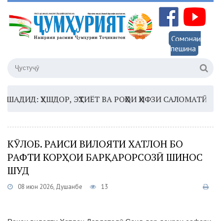
Сомонаи
пешина
ИД: ҲУШДОР, ЭҲТИЁТ ВА РОҲҲОИ ҲИФЗИ САЛОМАТӢ
16:
КӮЛОБ. РАИСИ ВИЛОЯТИ ХАТЛОН БО
РАФТИ КОРҲОИ БАРҚАРОРСОЗӢ ШИНОС
ШУД
08 июн 2026, Душанбе
13