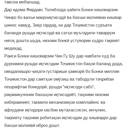
тавсеа мебахшад.
Дар идома Фирдавс Толибзода ҳайати Бонки кишоварзии
Чинро бо вазъи макроиқтисодӣ ва бахши молиявии кишвар
шинос намуд. Зикр гардид, ки дар Тоҷикистон суръати
баланди рушди иқтисодӣ ва сатҳи муътадили таваррум
нигоҳ дошта шуда, низоми бонкӣ устувории худро тақвият
медиҳад.
Раиси Бонки кишоварзии Чин Гу Шу дар навбати худ ба
дурнамои рушди иқтисодии Тоҷикистон баҳои баланд дода,
омодагиашро ҷиҳати густариши ҳамкорӣ бо Бонки миллии
Тоҷикистон дар самтҳои омӯзиш ва табодули таҷрибаи
пешрафтаи бонкдорӣ, рушди “иқтисоди сабз”,
рақамикунонии бахшҳои иқтисодиёт, таҳкими низоми
киберамният, такмили механизмҳои комплайенс ва
афзудани иқтидори касбии мутахассисон, инчунин,
тақвияту таҳкими робитаҳои иқтисодии ду кишварро дар
бахши молиявӣ иброз дошт.