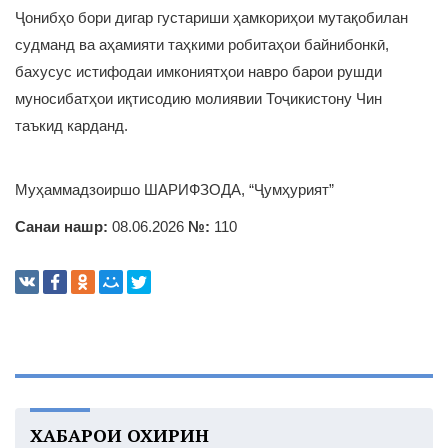
Ҷонибҳо бори дигар густариши ҳамкориҳои мутақобилан
судманд ва аҳамияти таҳкими робитаҳои байнибонкӣ,
бахусус истифодаи имкониятҳои навро барои рушди
муносибатҳои иқтисодию молиявии Тоҷикистону Чин
таъкид карданд.
Муҳаммадзоиршо ШАРИФЗОДА, “Ҷумҳурият”
Санаи нашр:
08.06.2026
№:
110
ХАБАРҲОИ ОХИРИН