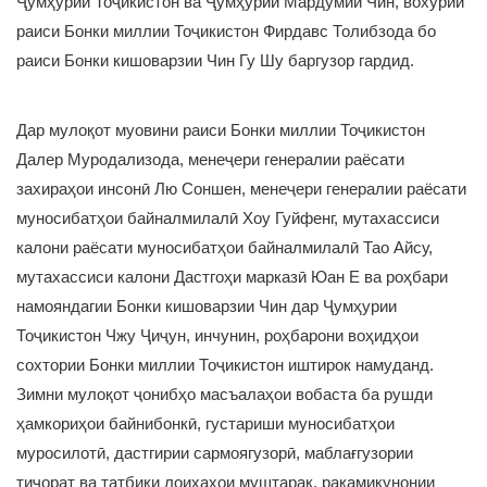
Ҷумҳурии Тоҷикистон ва Ҷумҳурии Мардумии Чин, вохӯрии
раиси Бонки миллии Тоҷикистон Фирдавс Толибзода бо
раиси Бонки кишоварзии Чин Гу Шу баргузор гардид.
Дар мулоқот муовини раиси Бонки миллии Тоҷикистон
Далер Муродализода, менеҷери генералии раёсати
захираҳои инсонӣ Лю Соншен, менеҷери генералии раёсати
муносибатҳои байналмилалӣ Хоу Гуйфенг, мутахассиси
калони раёсати муносибатҳои байналмилалӣ Тао Айсу,
мутахассиси калони Дастгоҳи марказӣ Юан Е ва роҳбари
намояндагии Бонки кишоварзии Чин дар Ҷумҳурии
Тоҷикистон Чжу Ҷиҷун, инчунин, роҳбарони воҳидҳои
сохтории Бонки миллии Тоҷикистон иштирок намуданд.
Зимни мулоқот ҷонибҳо масъалаҳои вобаста ба рушди
ҳамкориҳои байнибонкӣ, густариши муносибатҳои
муросилотӣ, дастгирии сармоягузорӣ, маблағгузории
тиҷорат ва татбиқи лоиҳаҳои муштарак, рақамикунонии