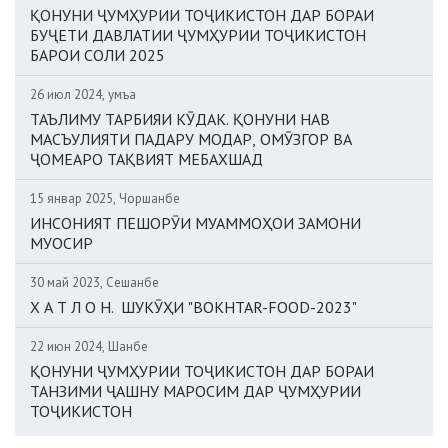
ҚОНУНИ ҶУМҲУРИИ ТОҶИКИСТОН ДАР БОРАИ
БУҶЕТИ ДАВЛАТИИ ҶУМҲУРИИ ТОҶИКИСТОН
БАРОИ СОЛИ 2025
26 июл 2024, Ҷумъа
ТАЪЛИМУ ТАРБИЯИ КӮДАК. ҚОНУНИ НАВ
МАСЪУЛИЯТИ ПАДАРУ МОДАР, ОМӮЗГОР ВА
ҶОМЕАРО ТАҚВИЯТ МЕБАХШАД
15 январ 2025, Чоршанбе
ИНСОНИЯТ ПЕШОРӮИ МУАММОҲОИ ЗАМОНИ
МУОСИР
30 май 2023, Сешанбе
Х А Т Л О Н. ШУКӮҲИ "BOKHTAR-FOOD-2023"
22 июн 2024, Шанбе
ҚОНУНИ ҶУМҲУРИИ ТОҶИКИСТОН ДАР БОРАИ
ТАНЗИМИ ҶАШНУ МАРОСИМ ДАР ҶУМҲУРИИ
ТОҶИКИСТОН