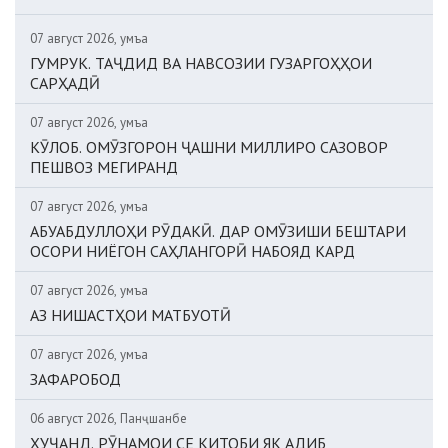
07 август 2026, Ҷумъа
ГУМРУК. ТАҶДИД ВА НАВСОЗИИ ГУЗАРГОҲҲОИ
САРҲАДӢ
07 август 2026, Ҷумъа
КӮЛОБ. ОМӮЗГОРОН ҶАШНИ МИЛЛИРО САЗОВОР
ПЕШВОЗ МЕГИРАНД
07 август 2026, Ҷумъа
АБУАБДУЛЛОҲИ РӮДАКӢ. ДАР ОМӮЗИШИ БЕШТАРИ
ОСОРИ НИЁГОН САҲЛАНГОРӢ НАБОЯД КАРД
07 август 2026, Ҷумъа
АЗ НИШАСТҲОИ МАТБУОТӢ
07 август 2026, Ҷумъа
ЗАФАРОБОД
06 август 2026, Панҷшанбе
ХУҶАНД. РӮНАМОИ СЕ КИТОБИ ЯК АДИБ