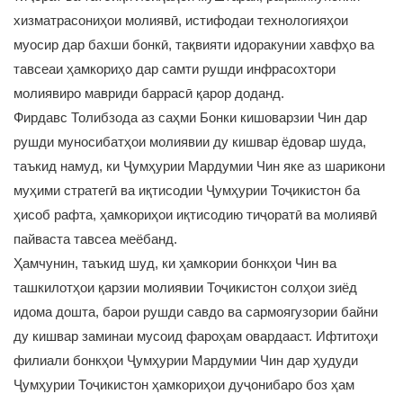
хизматрасониҳои молиявӣ, истифодаи технологияҳои
муосир дар бахши бонкӣ, тақвияти идоракунии хавфҳо ва
тавсеаи ҳамкориҳо дар самти рушди инфрасохтори
молиявиро мавриди баррасӣ қарор доданд.
Фирдавс Толибзода аз саҳми Бонки кишоварзии Чин дар
рушди муносибатҳои молиявии ду кишвар ёдовар шуда,
таъкид намуд, ки Ҷумҳурии Мардумии Чин яке аз шарикони
муҳими стратегӣ ва иқтисодии Ҷумҳурии Тоҷикистон ба
ҳисоб рафта, ҳамкориҳои иқтисодию тиҷоратӣ ва молиявӣ
пайваста тавсеа меёбанд.
Ҳамчунин, таъкид шуд, ки ҳамкории бонкҳои Чин ва
ташкилотҳои қарзии молиявии Тоҷикистон солҳои зиёд
идома дошта, барои рушди савдо ва сармоягузории байни
ду кишвар заминаи мусоид фароҳам овардааст. Ифтитоҳи
филиали бонкҳои Ҷумҳурии Мардумии Чин дар ҳудуди
Ҷумҳурии Тоҷикистон ҳамкориҳои дуҷонибаро боз ҳам