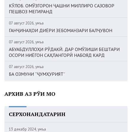
КӮЛОБ. ОМӮЗГОРОН ҶАШНИ МИЛЛИРО САЗОВОР
ПЕШВОЗ МЕГИРАНД
07 август 2026, Ҷумъа
ГАНҶИНАҲОИ ДИЁРИ ЗЕБОМАНЗАРИ БАЛҶУВОН
07 август 2026, Ҷумъа
АБУАБДУЛЛОҲИ РӮДАКӢ. ДАР ОМӮЗИШИ БЕШТАРИ
ОСОРИ НИЁГОН САҲЛАНГОРӢ НАБОЯД КАРД
07 август 2026, Ҷумъа
БА ОЗМУНИ “ҶУМҲУРИЯТ”
АРХИВ АЗ РӮИ МОҲ
СЕРХОНАНДАТАРИН
13 декабр 2024, Ҷумъа