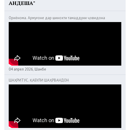
АНДЕША"
Ориёнома. Армуғоне дар шинохти тамаддуни ҷовидона
04 апрел 2026, Шанбе
ШАҲРИТУС. ҚАБУЛИ ШАҲРВАНДОН