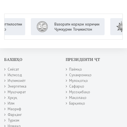
Аг
лоотии
Вазорати корҳои хориҷии
на
Ҷумҳурии Тоҷикистон
Пр
То
БАХШҲО
ПРЕЗИДЕНТИ ҶТ
Сиёсат
Паёмҳо
Иқтисод
Суханрониҳо
Иҷтимоиёт
Мулоқотҳо
Энергетика
Сафарҳо
Муҳоҷират
Мусоҳибаҳо
Ҳуқуқ
Мақолаҳо
Илм
Барқияҳо
Маориф
Фарҳанг
Туризм
Номаҳо