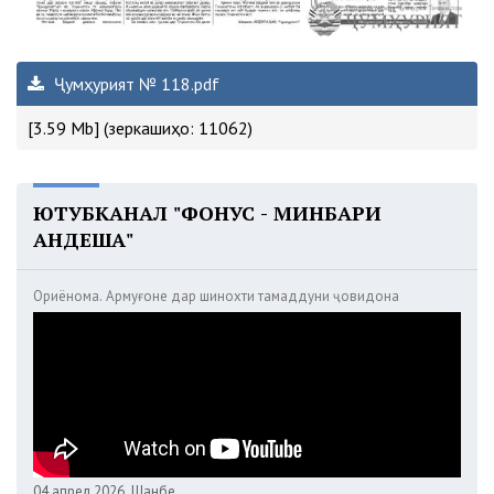
Ҷумҳурият № 118.pdf
[3.59 Mb] (зеркашиҳо: 11062)
ЮТУБКАНАЛ "ФОНУС - МИНБАРИ
АНДЕША"
Ориёнома. Армуғоне дар шинохти тамаддуни ҷовидона
04 апрел 2026, Шанбе