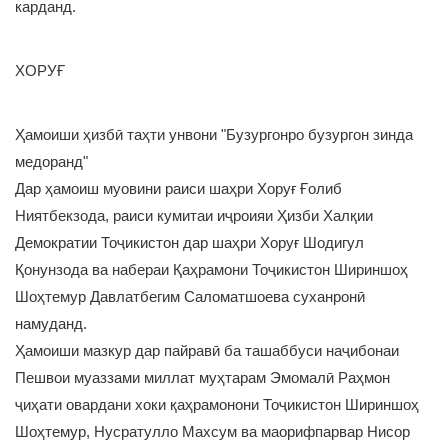
карданд.
ХОРУҒ
Ҳамоиши ҳизбӣ таҳти унвони "Бузургонро бузургон зинда
медоранд"
Дар ҳамоиш муовини раиси шаҳри Хоруғ Ғолиб
Ниятбекзода, раиси кумитаи иҷроияи Ҳизби Халқии
Демократии Тоҷикистон дар шаҳри Хоруғ Шодигул
Қонунзода ва набераи Қаҳрамони Тоҷикистон Шириншоҳ
Шоҳтемур Давлатбегим Саломатшоева суханронӣ
намуданд.
Ҳамоиши мазкур дар пайравӣ ба ташаббуси наҷибонаи
Пешвои муаззами миллат муҳтарам Эмомалӣ Раҳмон
ҷиҳати овардани хоки қаҳрамонони Тоҷикистон Шириншоҳ
Шоҳтемур, Нусратулло Махсум ва маорифпарвар Нисор