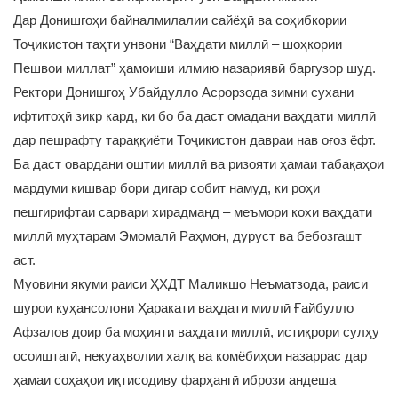
Дар Донишгоҳи байналмилалии сайёҳӣ ва соҳибкории
Тоҷикистон таҳти унвони “Ваҳдати миллӣ – шоҳкории
Пешвои миллат” ҳамоиши илмию назариявӣ баргузор шуд.
Ректори Донишгоҳ Убайдулло Асрорзода зимни сухани
ифтитоҳӣ зикр кард, ки бо ба даст омадани ваҳдати миллӣ
дар пешрафту тараққиёти Тоҷикистон давраи нав оғоз ёфт.
Ба даст овардани оштии миллӣ ва ризояти ҳамаи табақаҳои
мардуми кишвар бори дигар собит намуд, ки роҳи
пешгирифтаи сарвари хирадманд – меъмори кохи ваҳдати
миллӣ муҳтарам Эмомалӣ Раҳмон, дуруст ва бебозгашт
аст.
Муовини якуми раиси ҲХДТ Маликшо Неъматзода, раиси
шурои куҳансолони Ҳаракати ваҳдати миллӣ Ғайбулло
Афзалов доир ба моҳияти ваҳдати миллӣ, истиқрори сулҳу
осоиштагӣ, некуаҳволии халқ ва комёбиҳои назаррас дар
ҳамаи соҳаҳои иқтисодиву фарҳангӣ ибрози андеша