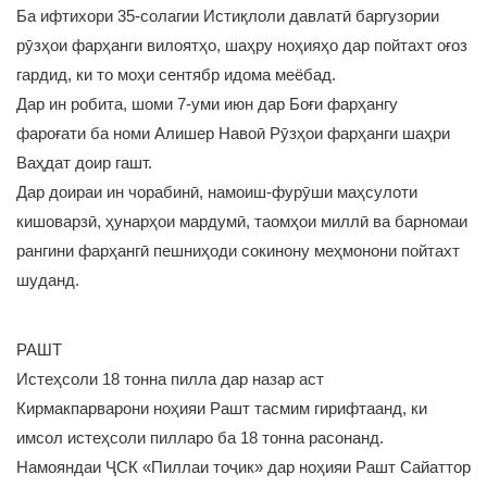
Ба ифтихори 35-солагии Истиқлоли давлатӣ баргузории
рӯзҳои фарҳанги вилоятҳо, шаҳру ноҳияҳо дар пойтахт оғоз
гардид, ки то моҳи сентябр идома меёбад.
Дар ин робита, шоми 7-уми июн дар Боғи фарҳангу
фароғати ба номи Алишер Навоӣ Рӯзҳои фарҳанги шаҳри
Ваҳдат доир гашт.
Дар доираи ин чорабинӣ, намоиш-фурӯши маҳсулоти
кишоварзӣ, ҳунарҳои мардумӣ, таомҳои миллӣ ва барномаи
рангини фарҳангӣ пешниҳоди сокинону меҳмонони пойтахт
шуданд.
РАШТ
Истеҳсоли 18 тонна пилла дар назар аст
Кирмакпарварони ноҳияи Рашт тасмим гирифтаанд, ки
имсол истеҳсоли пилларо ба 18 тонна расонанд.
Намояндаи ҶСК «Пиллаи тоҷик» дар ноҳияи Рашт Сайаттор