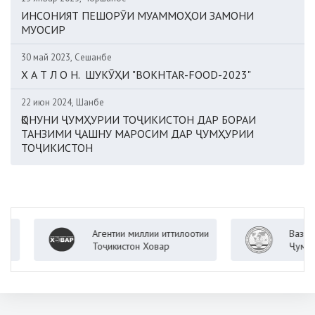
ИНСОНИЯТ ПЕШОРӮИ МУАММОҲОИ ЗАМОНИ
МУОСИР
30 май 2023, Сешанбе
Х А Т Л О Н. ШУКӮҲИ "BOKHTAR-FOOD-2023"
22 июн 2024, Шанбе
ҚОНУНИ ҶУМҲУРИИ ТОҶИКИСТОН ДАР БОРАИ
ТАНЗИМИ ҶАШНУ МАРОСИМ ДАР ҶУМҲУРИИ
ТОҶИКИСТОН
Агентии миллии иттилоотии
Вазорати ко
Тоҷикистон Ховар
Ҷумҳурии То