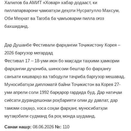
Халилов ба АМИТ «Ховар» хабар додааст, ки
пиллапарварони ҷамоатҳои деҳоти Нусратулло Махсум,
Оби Меҳнат ва Тагоба ба ҷамъоварии пилла оғоз
бахшиданд.
Дар Душанбе Фестивали фарҳангии Тоҷикистону Корея –
2026 баргузор мегардад
Фестивал 17 – 18-уми июн бо мақсади таҳкими ҳамкории
фарҳангии дуҷониба, шиносоии бештар бо фарҳангу
санъати кишварҳо ва табодули таҷриба баргузор мешавад.
Муносибатҳои дипломатӣ байни Тоҷикистон ва Корея 27-
уми апрели соли 1992 барқарор гардида буд. Дар натиҷаи
сиёсати дурандешонаи роҳбарияти олии ду давлат, дар
тамоми соҳаҳо, хоса соҳаи фарҳанг, муносибатҳои
мутақобили судманд ба роҳ монда шудаанд.
Санаи нашр:
08.06.2026
№:
110