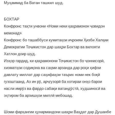
Муҳаммад ба Ватан ташкил шуд.
БОХТАР
Конфронс таҳти унвони «Номи неки қаҳрамонон ҷовидон
мемонад»
Конфронс бо ташаббуси кумитаҳои иҷроияи Ҳизби Халқии
Демократии Тоҷикистон дар шаҳри Бохтар ва вилояти
Хатлон доир шуд.
Изҳор гардид, ки қаҳрамонони Тоҷикистон бо ҷоннисорӣ,
хизматҳои содиқона ва саҳми арзанда дар роҳи ҳифзи
давлату миллат дар саҳифаҳои таърих номи нек боқӣ
гузоштаанд. Аз ин рӯ, арҷгузорӣ ба хотираи онҳо барои
насли имрӯз ва фардо сабақи ватандӯстӣ, худшиносӣ ва
эҳтиром ба арзишҳои миллӣ мебошад.
Шоми фарҳангии ҳунармандони шаҳри Ваҳдат дар Душанбе