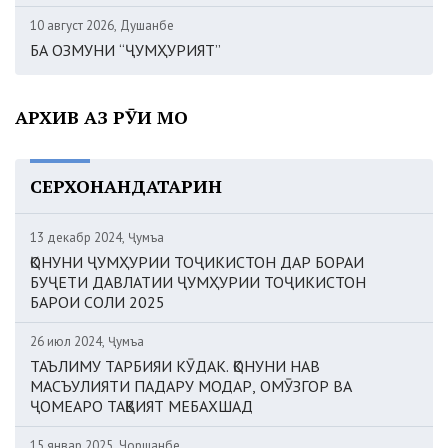
10 август 2026, Душанбе
БА ОЗМУНИ “ҶУМҲУРИЯТ”
АРХИВ АЗ РӮИ МОҲ
СЕРХОНАНДАТАРИН
13 декабр 2024, Ҷумъа
ҚОНУНИ ҶУМҲУРИИ ТОҶИКИСТОН ДАР БОРАИ
БУҶЕТИ ДАВЛАТИИ ҶУМҲУРИИ ТОҶИКИСТОН
БАРОИ СОЛИ 2025
26 июл 2024, Ҷумъа
ТАЪЛИМУ ТАРБИЯИ КӮДАК. ҚОНУНИ НАВ
МАСЪУЛИЯТИ ПАДАРУ МОДАР, ОМӮЗГОР ВА
ҶОМЕАРО ТАҚВИЯТ МЕБАХШАД
15 январ 2025, Чоршанбе