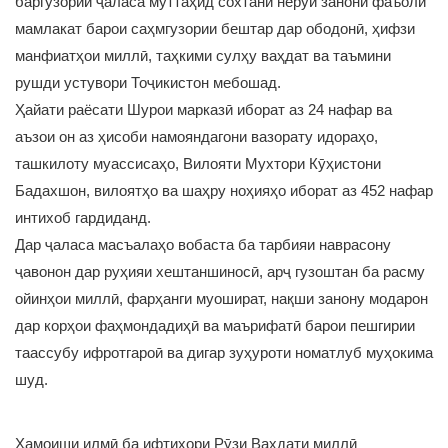
баргузории ҷаласа муттаҳид сохтани неруи занони фаъоли
мамлакат барои саҳмгузории бештар дар ободонӣ, ҳифзи
манфиатҳои миллӣ, таҳкими сулҳу ваҳдат ва таъмини
рушди устувори Тоҷикистон мебошад.
Ҳайати раёсати Шурои марказӣ иборат аз 24 нафар ва
аъзои он аз ҳисоби намояндагони вазорату идораҳо,
ташкилоту муассисаҳо, Вилояти Мухтори Кӯҳистони
Бадахшон, вилоятҳо ва шаҳру ноҳияҳо иборат аз 452 нафар
интихоб гардиданд.
Дар ҷаласа масъалаҳо вобаста ба тарбияи наврасону
ҷавонон дар руҳияи хештаншиносӣ, арҷ гузоштан ба расму
ойинҳои миллӣ, фарҳанги муошират, нақши занону модарон
дар корҳои фаҳмондадиҳӣ ва маърифатӣ барои пешгирии
таассубу ифротгароӣ ва дигар зуҳуроти номатлуб муҳокима
шуд.
Ҳамоиши илмӣ ба ифтихори Рӯзи Ваҳдати миллӣ