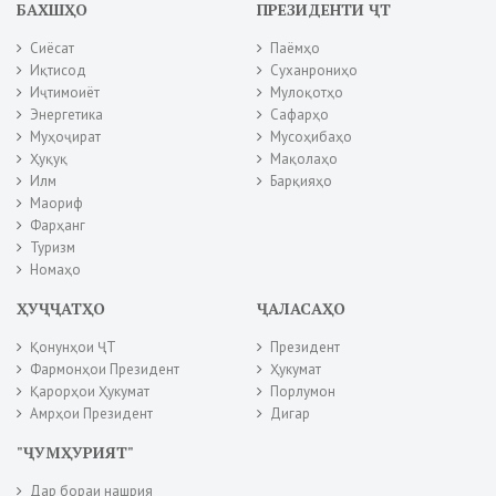
БАХШҲО
ПРЕЗИДЕНТИ ҶТ
Сиёсат
Паёмҳо
Иқтисод
Суханрониҳо
Иҷтимоиёт
Мулоқотҳо
Энергетика
Сафарҳо
Муҳоҷират
Мусоҳибаҳо
Ҳуқуқ
Мақолаҳо
Илм
Барқияҳо
Маориф
Фарҳанг
Туризм
Номаҳо
ҲУҶҶАТҲО
ҶАЛАСАҲО
Қонунҳои ҶТ
Президент
Фармонҳои Президент
Ҳукумат
Қарорҳои Ҳукумат
Порлумон
Амрҳои Президент
Дигар
"ҶУМҲУРИЯТ"
Дар бораи нашрия