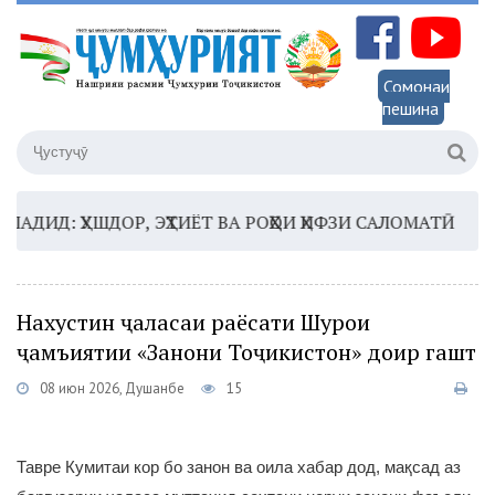
Сомонаи
пешина
: ҲУШДОР, ЭҲТИЁТ ВА РОҲҲОИ ҲИФЗИ САЛОМАТӢ
16:35
Нахустин ҷаласаи раёсати Шурои
ҷамъиятии «Занони Тоҷикистон» доир гашт
08 июн 2026, Душанбе
15
Тавре Кумитаи кор бо занон ва оила хабар дод, мақсад аз