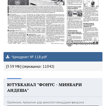
Ҷумҳурият № 118.pdf
[3.59 Mb] (зеркашиҳо: 11042)
ЮТУБКАНАЛ "ФОНУС - МИНБАРИ
АНДЕША"
Ориёнома. Армуғоне дар шинохти тамаддуни ҷовидона