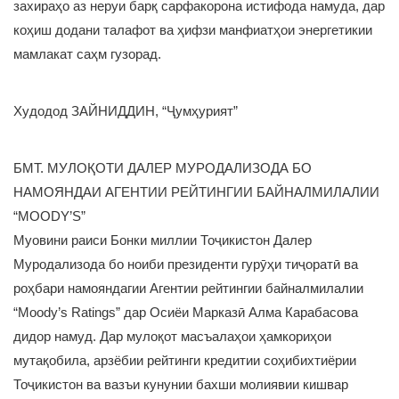
захираҳо аз неруи барқ сарфакорона истифода намуда, дар
коҳиш додани талафот ва ҳифзи манфиатҳои энергетикии
мамлакат саҳм гузорад.
Худодод ЗАЙНИДДИН, “Ҷумҳурият”
БМТ. МУЛОҚОТИ ДАЛЕР МУРОДАЛИЗОДА БО
НАМОЯНДАИ АГЕНТИИ РЕЙТИНГИИ БАЙНАЛМИЛАЛИИ
“MOODY’S”
Муовини раиси Бонки миллии Тоҷикистон Далер
Муродализода бо ноиби президенти гурӯҳи тиҷоратӣ ва
роҳбари намояндагии Агентии рейтингии байналмилалии
“Moody’s Ratings” дар Осиёи Марказӣ Алма Карабасова
дидор намуд. Дар мулоқот масъалаҳои ҳамкориҳои
мутақобила, арзёбии рейтинги кредитии соҳибихтиёрии
Тоҷикистон ва вазъи кунунии бахши молиявии кишвар