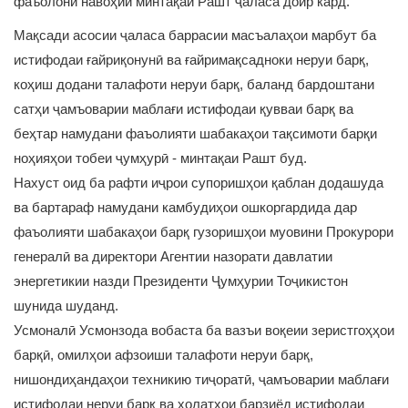
фаъолони навоҳии минтақаи Рашт ҷаласа доир кард.
Мақсади асосии ҷаласа баррасии масъалаҳои марбут ба
истифодаи ғайриқонунӣ ва ғайримақсадноки неруи барқ,
коҳиш додани талафоти неруи барқ, баланд бардоштани
сатҳи ҷамъоварии маблағи истифодаи қувваи барқ ва
беҳтар намудани фаъолияти шабакаҳои тақсимоти барқи
ноҳияҳои тобеи ҷумҳурӣ - минтақаи Рашт буд.
Нахуст оид ба рафти иҷрои супоришҳои қаблан додашуда
ва бартараф намудани камбудиҳои ошкоргардида дар
фаъолияти шабакаҳои барқ гузоришҳои муовини Прокурори
генералӣ ва директори Агентии назорати давлатии
энергетикии назди Президенти Ҷумҳурии Тоҷикистон
шунида шуданд.
Усмоналӣ Усмонзода вобаста ба вазъи воқеии зеристгоҳҳои
барқӣ, омилҳои афзоиши талафоти неруи барқ,
нишондиҳандаҳои техникию тиҷоратӣ, ҷамъоварии маблағи
истифодаи неруи барқ ва ҳолатҳои барзиёд истифодаи