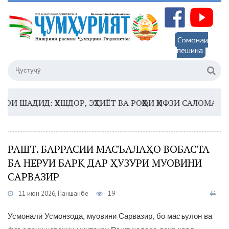
Сомонаи
пешина
ШАДИД: ҲУШДОР, ЭҲТИЁТ ВА РОҲҲОИ ҲИФЗИ САЛОМАТӢ
16
РАШТ. БАРРАСИИ МАСЪАЛАҲО ВОБАСТА
БА НЕРУИ БАРҚ ДАР ҲУЗУРИ МУОВИНИ
САРВАЗИР
11 июн 2026, Панҷшанбе
19
Усмоналӣ Усмонзода, муовини Сарвазир, бо масъулон ва