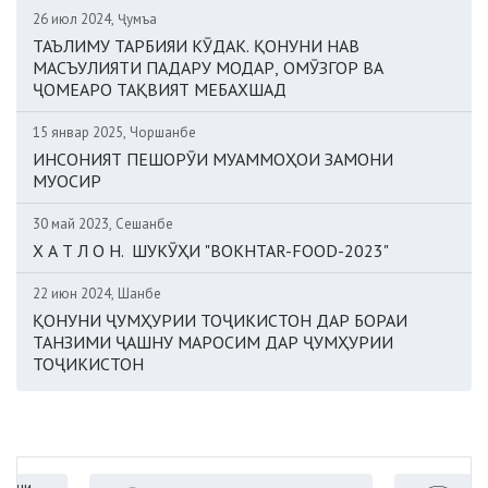
26 июл 2024, Ҷумъа
ТАЪЛИМУ ТАРБИЯИ КӮДАК. ҚОНУНИ НАВ
МАСЪУЛИЯТИ ПАДАРУ МОДАР, ОМӮЗГОР ВА
ҶОМЕАРО ТАҚВИЯТ МЕБАХШАД
15 январ 2025, Чоршанбе
ИНСОНИЯТ ПЕШОРӮИ МУАММОҲОИ ЗАМОНИ
МУОСИР
30 май 2023, Сешанбе
Х А Т Л О Н. ШУКӮҲИ "BOKHTAR-FOOD-2023"
22 июн 2024, Шанбе
ҚОНУНИ ҶУМҲУРИИ ТОҶИКИСТОН ДАР БОРАИ
ТАНЗИМИ ҶАШНУ МАРОСИМ ДАР ҶУМҲУРИИ
ТОҶИКИСТОН