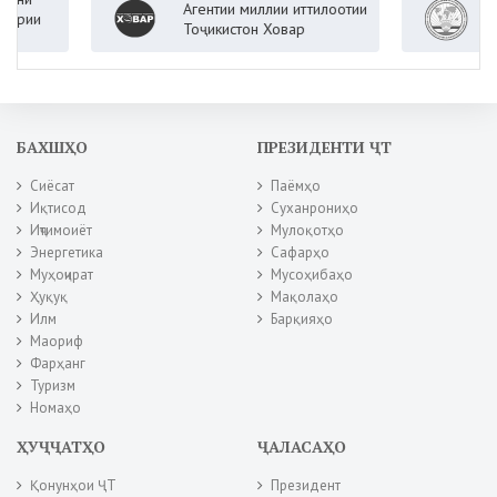
Агентии миллии иттилоотии
Вазор
и
Тоҷикистон Ховар
Ҷумҳу
БАХШҲО
ПРЕЗИДЕНТИ ҶТ
Сиёсат
Паёмҳо
Иқтисод
Суханрониҳо
Иҷтимоиёт
Мулоқотҳо
Энергетика
Сафарҳо
Муҳоҷират
Мусоҳибаҳо
Ҳуқуқ
Мақолаҳо
Илм
Барқияҳо
Маориф
Фарҳанг
Туризм
Номаҳо
ҲУҶҶАТҲО
ҶАЛАСАҲО
Қонунҳои ҶТ
Президент