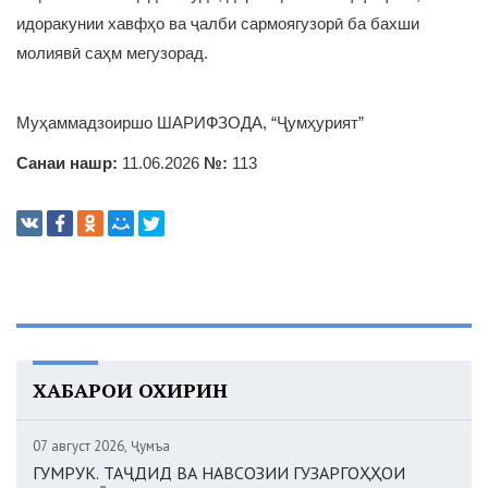
идоракунии хавфҳо ва ҷалби сармоягузорӣ ба бахши
молиявӣ саҳм мегузорад.
Муҳаммадзоиршо ШАРИФЗОДА, “Ҷумҳурият”
Санаи нашр:
11.06.2026
№:
113
ХАБАРҲОИ ОХИРИН
07 август 2026, Ҷумъа
ГУМРУК. ТАҶДИД ВА НАВСОЗИИ ГУЗАРГОҲҲОИ