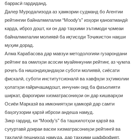
баррасӣ гардиданд.
Далер Муродализода аз ҳамкории судманд бо Агентии
рейтингии байналмилалии “Moody’s” изҳори қаноатмандӣ
карда, иброз дошт, ки он дар таҳкими эътимоди ҷомеаи
байналмилалии молиявӣ ба иқтисоди Тоҷикистон нақши
муҳим дорад.
Алма Карабасова дар мавзуи методологияи гузарондани
рейтинг ва омилҳои асосии муайянкунии рейтинг, аз ҷумла
роҷеъ ба нишондиҳандаҳои суботи молиявӣ, сиёсати
фискалӣ, суботи институтсионалӣ ва хавфҳои эҳтимолии
ҳолатҳои ғайричашмдошт, инчунин оид ба фаъолияти
ширкат, фарогирии хизматрасониҳои он дар кишварҳои
Осиёи Марказӣ ва имкониятҳои ҳамкорӣ дар самти
баҳогузории қарзӣ ибрози андеша намуд.
Зикр гардид, ки “Moody’s” ба ташкилотҳои қарзӣ ва
суғуртавӣ доираи васеи хизматрасониҳои рейтингӣ ва
таҳлилӣ пешниҳод намуда, дар таҳкими шаффофият,