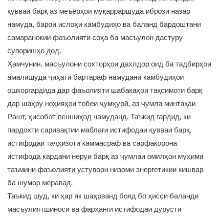
қувваи барқ аз меъёрҳои муқарраршуда ибрози назар
намуда, барои ислоҳи камбудиҳо ва баланд бардоштани
самаранокии фаъолияти соҳа ба масъулон дастуру
супоришҳо дод.
Ҳамчунин, масъулони сохторҳои дахлдор оид ба тадбирҳои
амалишуда ҷиҳати бартараф намудани камбудиҳои
ошкоргардида дар фаъолияти шабакаҳои тақсимоти барқ
дар шаҳру ноҳияҳои тобеи ҷумҳурӣ, аз ҷумла минтақаи
Рашт, ҳисобот пешниҳод намуданд. Таъкид гардид, ки
пардохти саривақтии маблағи истифодаи қувваи барқ,
истифодаи таҷҳизоти каммасраф ва сарфакорона
истифода кардани неруи барқ аз ҷумлаи омилҳои муҳими
таъмини фаъолияти устувори низоми энергетикии кишвар
ба шумор меравад.
Таъкид шуд, ки ҳар як шаҳрванд бояд бо ҳисси баланди
масъулиятшиносӣ ва фарҳанги истифодаи дурусти