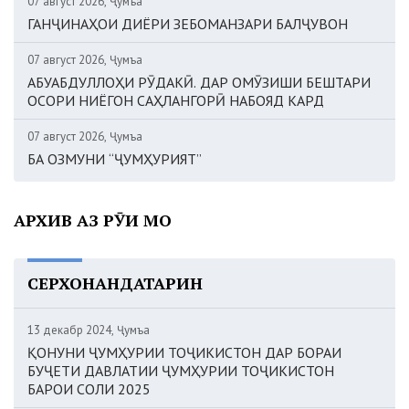
07 август 2026, Ҷумъа
ГАНҶИНАҲОИ ДИЁРИ ЗЕБОМАНЗАРИ БАЛҶУВОН
07 август 2026, Ҷумъа
АБУАБДУЛЛОҲИ РӮДАКӢ. ДАР ОМӮЗИШИ БЕШТАРИ
ОСОРИ НИЁГОН САҲЛАНГОРӢ НАБОЯД КАРД
07 август 2026, Ҷумъа
БА ОЗМУНИ “ҶУМҲУРИЯТ”
АРХИВ АЗ РӮИ МОҲ
СЕРХОНАНДАТАРИН
13 декабр 2024, Ҷумъа
ҚОНУНИ ҶУМҲУРИИ ТОҶИКИСТОН ДАР БОРАИ
БУҶЕТИ ДАВЛАТИИ ҶУМҲУРИИ ТОҶИКИСТОН
БАРОИ СОЛИ 2025