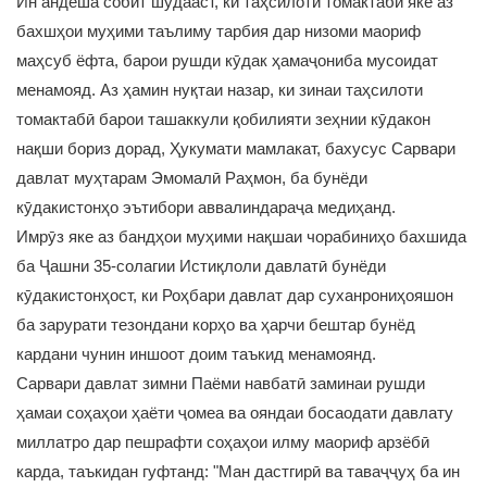
Ин андеша собит шудааст, ки таҳсилоти томактабӣ яке аз
бахшҳои муҳими таълиму тарбия дар низоми маориф
маҳсуб ёфта, барои рушди кӯдак ҳамаҷониба мусоидат
менамояд. Аз ҳамин нуқтаи назар, ки зинаи таҳсилоти
томактабӣ барои ташаккули қобилияти зеҳнии кӯдакон
нақши бориз дорад, Ҳукумати мамлакат, бахусус Сарвари
давлат муҳтарам Эмомалӣ Раҳмон, ба бунёди
кӯдакистонҳо эътибори аввалиндараҷа медиҳанд.
Имрӯз яке аз бандҳои муҳими нақшаи чорабиниҳо бахшида
ба Ҷашни 35-солагии Истиқлоли давлатӣ бунёди
кӯдакистонҳост, ки Роҳбари давлат дар суханрониҳояшон
ба зарурати тезондани корҳо ва ҳарчи бештар бунёд
кардани чунин иншоот доим таъкид менамоянд.
Сарвари давлат зимни Паёми навбатӣ заминаи рушди
ҳамаи соҳаҳои ҳаёти ҷомеа ва ояндаи босаодати давлату
миллатро дар пешрафти соҳаҳои илму маориф арзёбӣ
карда, таъкидан гуфтанд: "Ман дастгирӣ ва таваҷҷуҳ ба ин