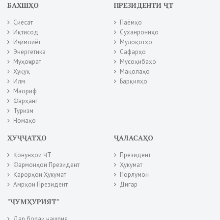
БАХШҲО
ПРЕЗИДЕНТИ ҶТ
Сиёсат
Паёмҳо
Иқтисод
Суханрониҳо
Иҷтимоиёт
Мулоқотҳо
Энергетика
Сафарҳо
Муҳоҷират
Мусоҳибаҳо
Ҳуқуқ
Мақолаҳо
Илм
Барқияҳо
Маориф
Фарҳанг
Туризм
Номаҳо
ҲУҶҶАТҲО
ҶАЛАСАҲО
Қонунҳои ҶТ
Президент
Фармонҳои Президент
Ҳукумат
Қарорҳои Ҳукумат
Порлумон
Амрҳои Президент
Дигар
"ҶУМҲУРИЯТ"
Дар бораи нашрия