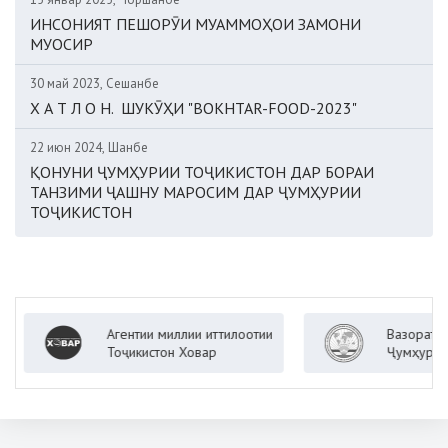
ИНСОНИЯТ ПЕШОРӮИ МУАММОҲОИ ЗАМОНИ
МУОСИР
30 май 2023, Сешанбе
Х А Т Л О Н. ШУКӮҲИ "BOKHTAR-FOOD-2023"
22 июн 2024, Шанбе
ҚОНУНИ ҶУМҲУРИИ ТОҶИКИСТОН ДАР БОРАИ
ТАНЗИМИ ҶАШНУ МАРОСИМ ДАР ҶУМҲУРИИ
ТОҶИКИСТОН
Агентии миллии иттилоотии
Вазорати корҳ
Тоҷикистон Ховар
Ҷумҳурии Тоҷи