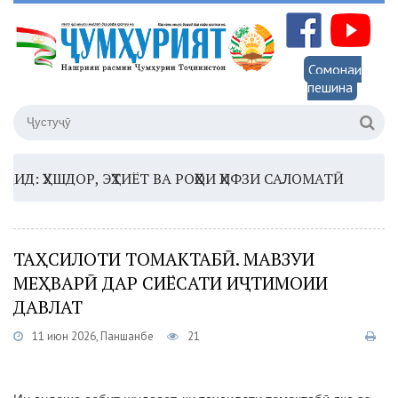
Сомонаи
пешина
 ҲУШДОР, ЭҲТИЁТ ВА РОҲҲОИ ҲИФЗИ САЛОМАТӢ
16:35 
ТАҲСИЛОТИ ТОМАКТАБӢ. МАВЗУИ
МЕҲВАРӢ ДАР СИЁСАТИ ИҶТИМОИИ
ДАВЛАТ
11 июн 2026, Панҷшанбе
21