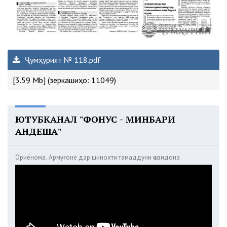
Ҷумҳурият № 118.pdf
[3.59 Mb] (зеркашиҳо: 11049)
ЮТУБКАНАЛ "ФОНУС - МИНБАРИ
АНДЕША"
Ориёнома. Армуғоне дар шинохти тамаддуни ҷовидона