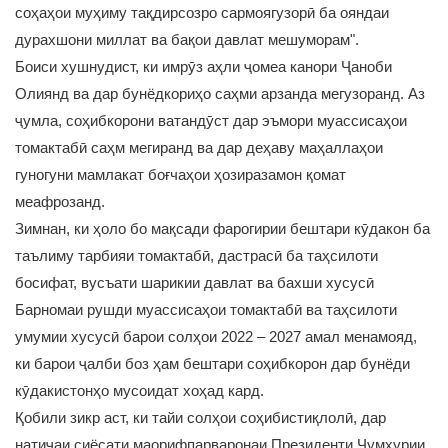
соҳаҳои муҳиму тақдирсозро сармоягузорӣ ба ояндаи
дурахшони миллат ва бақои давлат мешуморам".
Боиси хушнудист, ки имрӯз аҳли ҷомеа канори Ҷаноби
Олиянд ва дар бунёдкориҳо саҳми арзанда мегузоранд. Аз
ҷумла, соҳибкорони ватандӯст дар эъмори муассисаҳои
томактабӣ саҳм мегиранд ва дар деҳаву маҳаллаҳои
гуногуни мамлакат боғчаҳои ҳозиразамон қомат
меафрозанд.
Зимнан, ки ҳоло бо мақсади фарогирии бештари кӯдакон ба
таълиму тарбияи томактабӣ, дастрасӣ ба таҳсилоти
босифат, вусъати шарикии давлат ва бахши хусусӣ
Барномаи рушди муассисаҳои томактабӣ ва таҳсилоти
умумии хусусӣ барои солҳои 2022 – 2027 амал менамояд,
ки барои ҷалби боз ҳам бештари соҳибкорон дар бунёди
кӯдакистонҳо мусоидат хоҳад кард.
Қобили зикр аст, ки тайи солҳои соҳибистиқлолӣ, дар
натиҷаи сиёсати маорифпарваронаи Президенти Ҷумҳурии