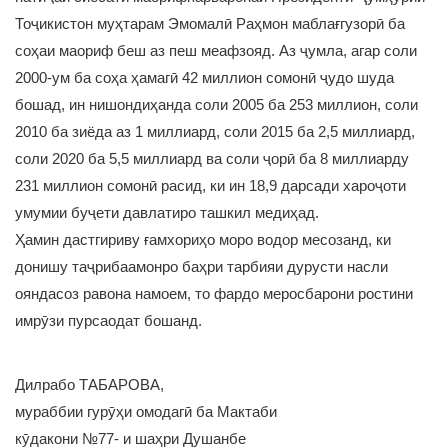
Тоҷикистон муҳтарам Эмомалӣ Раҳмон маблағгузорӣ ба
соҳаи маориф беш аз пеш меафзояд. Аз ҷумла, агар соли
2000-ум ба соҳа ҳамагӣ 42 миллион сомонӣ ҷудо шуда
бошад, ин нишондиҳанда соли 2005 ба 253 миллион, соли
2010 ба зиёда аз 1 миллиард, соли 2015 ба 2,5 миллиард,
соли 2020 ба 5,5 миллиард ва соли ҷорӣ ба 8 миллиарду
231 миллион сомонӣ расид, ки ин 18,9 дарсади хароҷоти
умумии буҷети давлатиро ташкил медиҳад.
Ҳамин дастгириву ғамхориҳо моро водор месозанд, ки
донишу таҷрибаамонро баҳри тарбияи дурусти насли
ояндасоз равона намоем, то фардо меросбарони ростини
имрӯзи пурсаодат бошанд.
Дилрабо ТАБАРОВА,
мураббии гурӯҳи омодагӣ ба Мактаби
кӯдакони №77- и шаҳри Душанбе