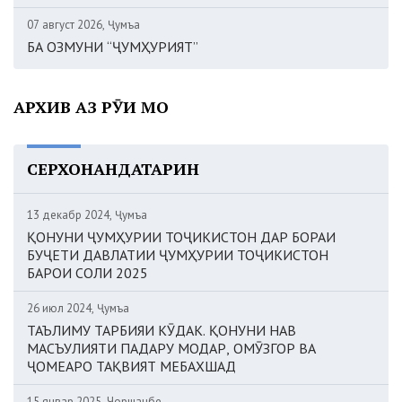
07 август 2026, Ҷумъа
БА ОЗМУНИ “ҶУМҲУРИЯТ”
АРХИВ АЗ РӮИ МОҲ
СЕРХОНАНДАТАРИН
13 декабр 2024, Ҷумъа
ҚОНУНИ ҶУМҲУРИИ ТОҶИКИСТОН ДАР БОРАИ
БУҶЕТИ ДАВЛАТИИ ҶУМҲУРИИ ТОҶИКИСТОН
БАРОИ СОЛИ 2025
26 июл 2024, Ҷумъа
ТАЪЛИМУ ТАРБИЯИ КӮДАК. ҚОНУНИ НАВ
МАСЪУЛИЯТИ ПАДАРУ МОДАР, ОМӮЗГОР ВА
ҶОМЕАРО ТАҚВИЯТ МЕБАХШАД
15 январ 2025, Чоршанбе