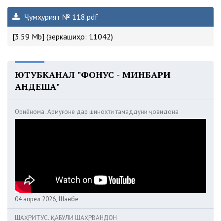
Ҷумҳурият № 118.pdf
[3.59 Mb] (зеркашиҳо: 11042)
ЮТУБКАНАЛ "ФОНУС - МИНБАРИ
АНДЕША"
Ориёнома. Армуғоне дар шинохти тамаддуни ҷовидона
04 апрел 2026, Шанбе
ШАҲРИТУС. ҚАБУЛИ ШАҲРВАНДОН