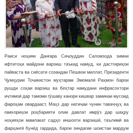
Раиси ноҳияи Данғара Сиҷоуддин Саломзода зимни
ифтитоҳи майдони варзиш таъкид намуд, ки дастгириҳои
пайваста ва сиёсати созандаи Пешвои миллат, Президенти
Ҷумҳурии Тоҷикистон муҳтарам Эмомалӣ Раҳмон барои
рушди соҳаи варзиш ва беҳтар намудани инфрасохтори
иҷтимоӣ дар тамоми гӯшаву канори кишвар заминаи мусоид
фароҳам овардааст. Маҳз дар натиҷаи чунин таваҷҷуҳ ва
ғамхориҳои роҳбарияти олии давлат имрӯз дар шаҳру
ноҳияҳои мамлакат садҳо иншооти варзишӣ, таълимӣ ва
фарҳангӣ бунёд гардида, барои зиндагии шоистаи мардум