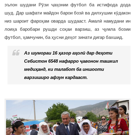
эълон шудани Рӯзи ҷаҳонии футбол ба истифода дода
шуд. Дар шафати майдон барои бозӣ ва дилхушии кӯдакон
низ шароит фароҳам оварда шудааст. Амалӣ намудани ин
лоиҳа баробари рушди соҳаи варзиш, аз ҷумла бозии
футбол, ҳамчунин, ба ҳусни деҳот зинати дигар бахшид.
Аз шумораи 16 ҳазор аҳолӣ дар деҳоти
Себистон 6548 нафарро ҷавонон ташкил
медиҳанд, ки талабот ба иншооти
варзиширо афзун кардааст.