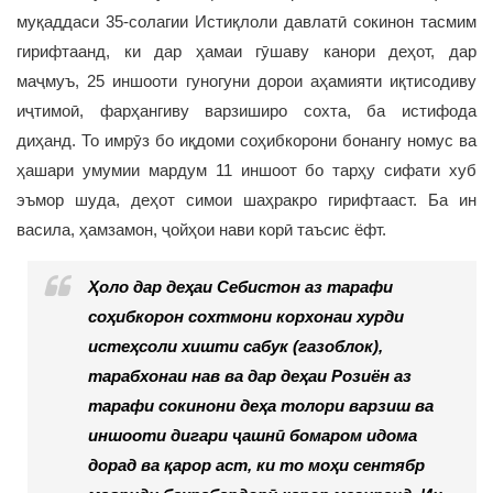
муқаддаси 35-солагии Истиқлоли давлатӣ сокинон тасмим
гирифтаанд, ки дар ҳамаи гӯшаву канори деҳот, дар
маҷмуъ, 25 иншооти гуногуни дорои аҳамияти иқтисодиву
иҷтимоӣ, фарҳангиву варзиширо сохта, ба истифода
диҳанд. То имрӯз бо иқдоми соҳибкорони бонангу номус ва
ҳашари умумии мардум 11 иншоот бо тарҳу сифати хуб
эъмор шуда, деҳот симои шаҳракро гирифтааст. Ба ин
васила, ҳамзамон, ҷойҳои нави корӣ таъсис ёфт.
Ҳоло дар деҳаи Себистон аз тарафи
соҳибкорон сохтмони корхонаи хурди
истеҳсоли хишти сабук (газоблок),
тарабхонаи нав ва дар деҳаи Розиён аз
тарафи сокинони деҳа толори варзиш ва
иншооти дигари ҷашнӣ бомаром идома
дорад ва қарор аст, ки то моҳи сентябр