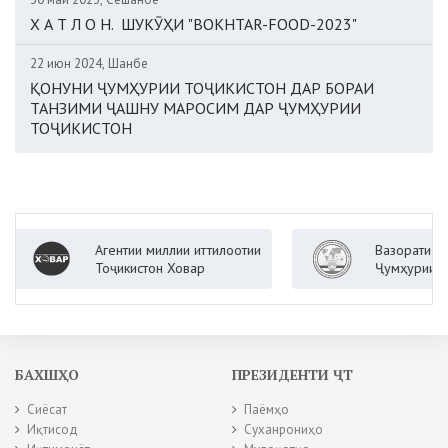
Х А Т Л О Н. ШУКӮҲИ "BOKHTAR-FOOD-2023"
22 июн 2024, Шанбе
ҚОНУНИ ҶУМҲУРИИ ТОҶИКИСТОН ДАР БОРАИ
ТАНЗИМИ ҶАШНУ МАРОСИМ ДАР ҶУМҲУРИИ
ТОҶИКИСТОН
Агентии миллии иттилоотии
Вазорати корҳои хо
Тоҷикистон Ховар
Ҷумҳурии Тоҷикист
БАХШҲО
ПРЕЗИДЕНТИ ҶТ
Сиёсат
Паёмҳо
Иқтисод
Суханрониҳо