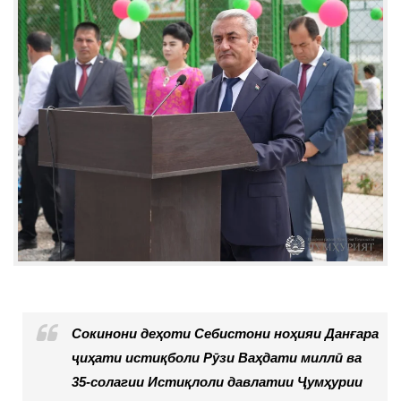
Сокинони деҳоти Себистони ноҳияи Данғара
ҷиҳати истиқболи Рӯзи Ваҳдати миллӣ ва
35-солагии Истиқлоли давлатии Ҷумҳурии