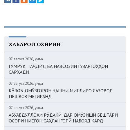
ХАБАРҲОИ ОХИРИН
07 август 2026, Ҷумъа
ГУМРУК. ТАҶДИД ВА НАВСОЗИИ ГУЗАРГОҲҲОИ
САРҲАДӢ
07 август 2026, Ҷумъа
КӮЛОБ. ОМӮЗГОРОН ҶАШНИ МИЛЛИРО САЗОВОР
ПЕШВОЗ МЕГИРАНД
07 август 2026, Ҷумъа
АБУАБДУЛЛОҲИ РӮДАКӢ. ДАР ОМӮЗИШИ БЕШТАРИ
ОСОРИ НИЁГОН САҲЛАНГОРӢ НАБОЯД КАРД