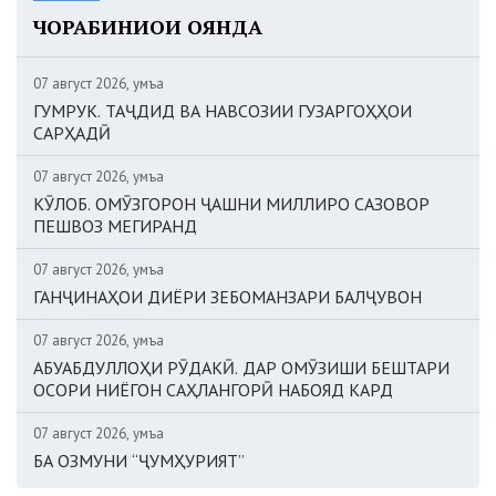
ЧОРАБИНИҲОИ ОЯНДА
07 август 2026, Ҷумъа
ГУМРУК. ТАҶДИД ВА НАВСОЗИИ ГУЗАРГОҲҲОИ
САРҲАДӢ
07 август 2026, Ҷумъа
КӮЛОБ. ОМӮЗГОРОН ҶАШНИ МИЛЛИРО САЗОВОР
ПЕШВОЗ МЕГИРАНД
07 август 2026, Ҷумъа
ГАНҶИНАҲОИ ДИЁРИ ЗЕБОМАНЗАРИ БАЛҶУВОН
07 август 2026, Ҷумъа
АБУАБДУЛЛОҲИ РӮДАКӢ. ДАР ОМӮЗИШИ БЕШТАРИ
ОСОРИ НИЁГОН САҲЛАНГОРӢ НАБОЯД КАРД
07 август 2026, Ҷумъа
БА ОЗМУНИ “ҶУМҲУРИЯТ”