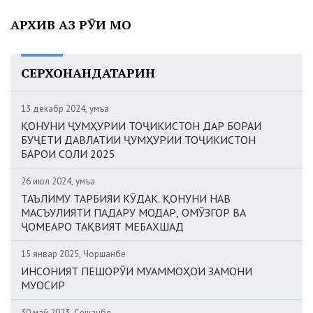
АРХИВ АЗ РӮИ МОҲ
СЕРХОНАНДАТАРИН
13 декабр 2024, Ҷумъа
ҚОНУНИ ҶУМҲУРИИ ТОҶИКИСТОН ДАР БОРАИ
БУҶЕТИ ДАВЛАТИИ ҶУМҲУРИИ ТОҶИКИСТОН
БАРОИ СОЛИ 2025
26 июл 2024, Ҷумъа
ТАЪЛИМУ ТАРБИЯИ КӮДАК. ҚОНУНИ НАВ
МАСЪУЛИЯТИ ПАДАРУ МОДАР, ОМӮЗГОР ВА
ҶОМЕАРО ТАҚВИЯТ МЕБАХШАД
15 январ 2025, Чоршанбе
ИНСОНИЯТ ПЕШОРӮИ МУАММОҲОИ ЗАМОНИ
МУОСИР
30 май 2023, Сешанбе