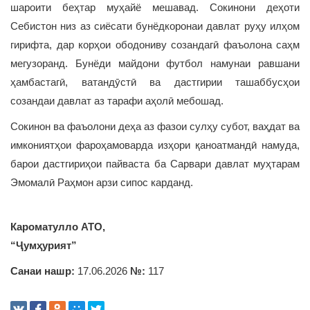
шароити беҳтар муҳайё мешавад. Сокинони деҳоти
Себистон низ аз сиёсати бунёдкоронаи давлат руҳу илҳом
гирифта, дар корҳои ободониву созандагӣ фаъолона саҳм
мегузоранд. Бунёди майдони футбол намунаи равшани
ҳамбастагӣ, ватандӯстӣ ва дастгирии ташаббусҳои
созандаи давлат аз тарафи аҳолӣ мебошад.
Сокинон ва фаъолони деҳа аз фазои сулҳу субот, ваҳдат ва
имкониятҳои фароҳамоварда изҳори қаноатмандӣ намуда,
барои дастгириҳои пайваста ба Сарвари давлат муҳтарам
Эмомалӣ Раҳмон арзи сипос карданд.
Кароматулло АТО,
“Ҷумҳурият”
Санаи нашр:
17.06.2026
№:
117