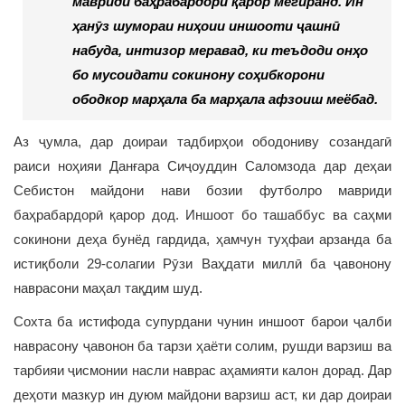
мавриди баҳрабардорӣ қарор мегиранд. Ин
ҳанӯз шумораи ниҳоии иншооти ҷашнӣ
набуда, интизор меравад, ки теъдоди онҳо
бо мусоидати сокинону соҳибкорони
ободкор марҳала ба марҳала афзоиш меёбад.
Аз ҷумла, дар доираи тадбирҳои ободониву созандагӣ
раиси ноҳияи Данғара Сиҷоуддин Саломзода дар деҳаи
Себистон майдони нави бозии футболро мавриди
баҳрабардорӣ қарор дод. Иншоот бо ташаббус ва саҳми
сокинони деҳа бунёд гардида, ҳамчун туҳфаи арзанда ба
истиқболи 29-солагии Рӯзи Ваҳдати миллӣ ба ҷавонону
наврасони маҳал тақдим шуд.
Сохта ба истифода супурдани чунин иншоот барои ҷалби
наврасону ҷавонон ба тарзи ҳаёти солим, рушди варзиш ва
тарбияи ҷисмонии насли наврас аҳамияти калон дорад. Дар
деҳоти мазкур ин дуюм майдони варзиш аст, ки дар доираи