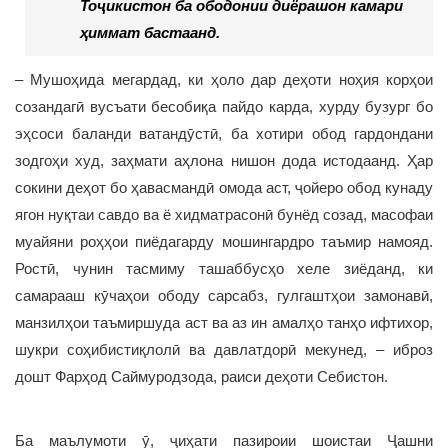
Тоҷикистон ба ободонии диёрашон камари
ҳиммат бастаанд.
– Мушоҳида мегардад, ки ҳоло дар деҳоти ноҳия корҳои
созандагӣ вусъати бесобиқа пайдо карда, хурду бузург бо
эҳсоси баланди ватандӯстӣ, ба хотири обод гардондани
зодгоҳи худ, заҳмати аҳлона нишон дода истодаанд. Ҳар
сокини деҳот бо ҳавасмандӣ омода аст, ҷойеро обод кунаду
ягон нуқтаи савдо ва ё хидматрасонӣ бунёд созад, масофаи
муайяни роҳҳои пиёдагарду мошингардро таъмир намояд.
Ростӣ, чунин тасмиму ташаббусҳо хеле зиёданд, ки
самарааш кӯчаҳои ободу сарсабз, гулгаштҳои замонавӣ,
манзилҳои таъмиршуда аст ва аз ин амалҳо танҳо ифтихор,
шукри соҳибистиқлолӣ ва давлатдорӣ мекунед, – иброз
дошт Фарҳод Саймуродзода, раиси деҳоти Себистон.
Ба маълумоти ӯ, ҷиҳати пазироии шоистаи Ҷашни