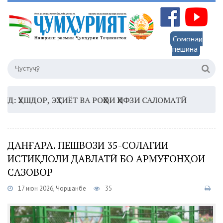
Сомонаи
пешина
ДОР, ЭҲТИЁТ ВА РОҲҲОИ ҲИФЗИ САЛОМАТӢ
16:35 –
Ш
ДАНҒАРА. ПЕШВОЗИ 35-СОЛАГИИ
ИСТИҚЛОЛИ ДАВЛАТӢ БО АРМУҒОНҲОИ
САЗОВОР
17 июн 2026, Чоршанбе
35