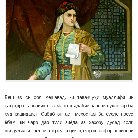
Беш аз сӣ сол мешавад, ки таваҷҷуҳи муаллифи ин
сатрҳоро сарнавишт ва мероси адабии занони суханвар ба
худ кашидааст. Сабаб он аст, мехостам ба суоле посух
ёбам, ки чаро дар тули зиёда аз ҳазору дусад соли
мавҷудияти шеъри форсу тоҷик ҳазорон нафар шоирони