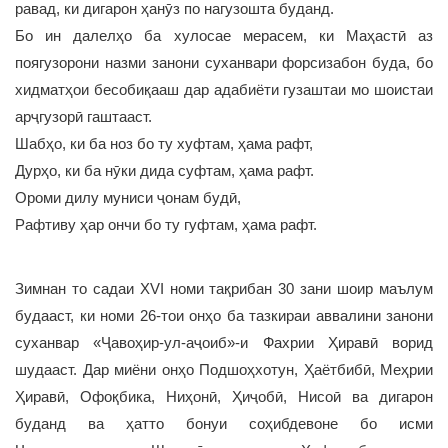
равад, ки дигарон ҳанӯз по нагузошта буданд.
Бо ин далелҳо ба хулосае мерасем, ки Маҳастӣ аз
поягузорони назми занони суханвари форсизабон буда, бо
хидматҳои бесобиқааш дар адабиёти гузаштаи мо шоистаи
арҷгузорӣ гаштааст.
Шабҳо, ки ба ноз бо ту хуфтам, ҳама рафт,
Дурҳо, ки ба нӯки дида суфтам, ҳама рафт.
Ороми дилу муниси ҷонам будӣ,
Рафтиву ҳар ончи бо ту гуфтам, ҳама рафт.
Зимнан то садаи ХVI номи тақрибан 30 зани шоир маълум
будааст, ки номи 26-тои онҳо ба тазкираи аввалини занони
суханвар «Ҷавоҳир-ул-аҷоиб»-и Фахрии Ҳиравӣ ворид
шудааст. Дар миёни онҳо Подшоҳхотун, Ҳаётбибӣ, Меҳрии
Ҳиравӣ, Офоқбика, Ниҳонӣ, Ҳиҷобӣ, Нисоӣ ва дигарон
буданд ва ҳатто бонуи соҳибдевоне бо исми