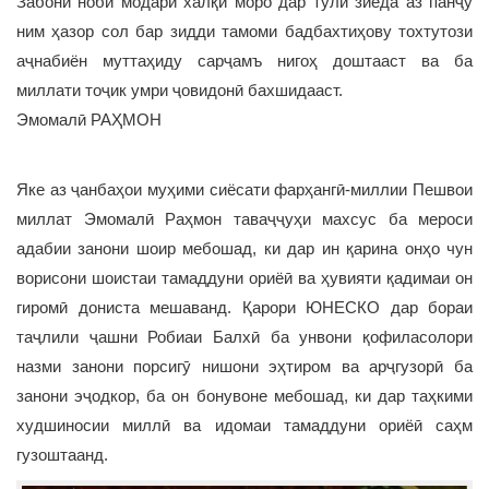
Забони ноби модарӣ халқи моро дар тули зиёда аз панҷу
ним ҳазор сол бар зидди тамоми бадбахтиҳову тохтутози
аҷнабиён муттаҳиду сарҷамъ нигоҳ доштааст ва ба
миллати тоҷик умри ҷовидонӣ бахшидааст.
Эмомалӣ РАҲМОН
Яке аз ҷанбаҳои муҳими сиёсати фарҳангӣ-миллии Пешвои
миллат Эмомалӣ Раҳмон таваҷҷуҳи махсус ба мероси
адабии занони шоир мебошад, ки дар ин қарина онҳо чун
ворисони шоистаи тамаддуни ориёӣ ва ҳувияти қадимаи он
гиромӣ дониста мешаванд. Қарори ЮНЕСКО дар бораи
таҷлили ҷашни Робиаи Балхӣ ба унвони қофиласолори
назми занони порсигӯ нишони эҳтиром ва арҷгузорӣ ба
занони эҷодкор, ба он бонувоне мебошад, ки дар таҳкими
худшиносии миллӣ ва идомаи тамаддуни ориёӣ саҳм
гузоштаанд.