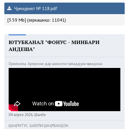
Ҷумҳурият № 118.pdf
[3.59 Mb] (зеркашиҳо: 11041)
ЮТУБКАНАЛ "ФОНУС - МИНБАРИ
АНДЕША"
Ориёнома. Армуғоне дар шинохти тамаддуни ҷовидона
04 апрел 2026, Шанбе
ШАҲРИТУС. ҚАБУЛИ ШАҲРВАНДОН