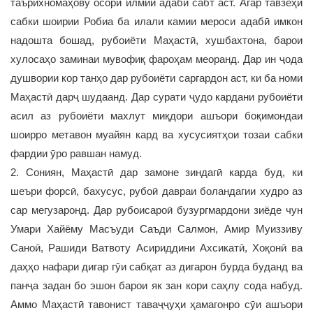
таърихномаҳову осори илмии адабӣ сабт аст. Агар тавзеҳи
сабки шоирии Робиа ба илали камии мероси адабӣ имкон
надошта бошад, рубоиёти Маҳастӣ, хушбахтона, барои
хулосаҳо заминаи мувофиқ фароҳам меоранд. Дар ин ҷода
душвории кор танҳо дар рубоиёти саргардон аст, ки ба номи
Маҳастӣ дарҷ шудаанд. Дар сурати ҷудо кардани рубоиёти
асил аз рубоиёти махлут миқдори ашъори боқимондаи
шоирро метавон муайян кард ва хусусиятҳои тозаи сабки
фардии ӯро равшан намуд.
2. Сониян, Маҳастӣ дар замоне зиндагӣ карда буд, ки
шеъри форсӣ, бахусус, рубоӣ давраи боландагии худро аз
сар мегузаронд. Дар рубоисароӣ бузургмардони зиёде чун
Умари Хайёму Масъуди Саъди Салмон, Амир Муиззиву
Саноӣ, Рашиди Ватвоту Асириддини Ахсикатӣ, Хоқонӣ ва
даҳҳо нафари дигар гӯи сабқат аз дигарон бурда буданд ва
панҷа задан бо эшон барои як зан кори саҳлу сода набуд.
Аммо Маҳастӣ тавонист таваҷҷуҳи ҳамагонро сӯи ашъори