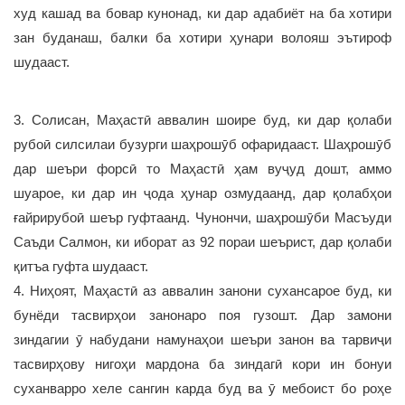
худ кашад ва бовар кунонад, ки дар адабиёт на ба хотири
зан буданаш, балки ба хотири ҳунари волояш эътироф
шудааст.
3. Солисан, Маҳастӣ аввалин шоире буд, ки дар қолаби
рубоӣ силсилаи бузурги шаҳрошӯб офаридааст. Шаҳрошӯб
дар шеъри форсӣ то Маҳастӣ ҳам вуҷуд дошт, аммо
шуарое, ки дар ин ҷода ҳунар озмудаанд, дар қолабҳои
ғайрирубоӣ шеър гуфтаанд. Чунончи, шаҳрошӯби Масъуди
Саъди Салмон, ки иборат аз 92 пораи шеърист, дар қолаби
қитъа гуфта шудааст.
4. Ниҳоят, Маҳастӣ аз аввалин занони сухансарое буд, ки
бунёди тасвирҳои занонаро поя гузошт. Дар замони
зиндагии ӯ набудани намунаҳои шеъри занон ва тарвиҷи
тасвирҳову нигоҳи мардона ба зиндагӣ кори ин бонуи
суханварро хеле сангин карда буд ва ӯ мебоист бо роҳе