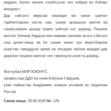
мардон, балки занони соҳибсухан низ пойдор ва бобақо
мондааст.
Дар сиёсати имрӯзаи кишвари мо занон ҳамчун
тарбиятгарони насли нав, ҳомии арзишҳои миллӣ ва
саҳмгузорони рушди ҷомеа ҷойгоҳи хос доранд. Пешвои
миллат баланд бардоштани мақоми занонро асоси сиёсати
хеш донистаанд ва ба саҳми занон чун меросбарони
шоистаи тамаддуни ориёӣ ва посдори забони модарӣ дар
дарозои таърихи миллат низ таваҷҷуҳи шоиста доранд.
Матлубаи МИРЗОЮНУС,
профессори ДДХ ба номи Бобоҷон Ғафуров,
узви пайвастаи Академияи илмҳои иҷтимоӣ ва педагогии
Россия
Санаи нашр:
30.06.2026
№:
126