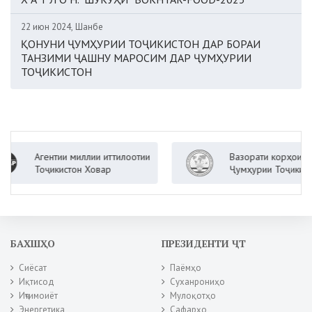
22 июн 2024, Шанбе
ҚОНУНИ ҶУМҲУРИИ ТОҶИКИСТОН ДАР БОРАИ
ТАНЗИМИ ҶАШНУ МАРОСИМ ДАР ҶУМҲУРИИ
ТОҶИКИСТОН
ентии миллии иттилоотии
Вазорати корҳои хориҷии
ҷикистон Ховар
Ҷумҳурии Тоҷикистон
БАХШҲО
ПРЕЗИДЕНТИ ҶТ
Сиёсат
Паёмҳо
Иқтисод
Суханрониҳо
Иҷтимоиёт
Мулоқотҳо
Энергетика
Сафарҳо