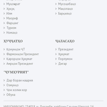
Муҳоҷират
Мусоҳибаҳо
Ҳуқуқ
Мақолаҳо
Илм
Барқияҳо
Маориф
Фарҳанг
Туризм
Номаҳо
ҲУҶҶАТҲО
ҶАЛАСАҲО
Қонунҳои ҶТ
Президент
Фармонҳои Президент
Ҳукумат
Қарорҳои Ҳукумат
Порлумон
Амрҳои Президент
Дигар
"ҶУМҲУРИЯТ"
Дар бораи нашрия
Озмунҳо
Ҷои холии кор
Обуна
НИШОНИИ МО: 734018, ш. Душанбе, хиёбони Саъдии Шерозӣ, 16