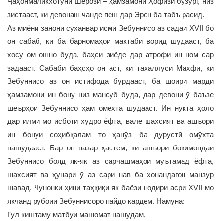
Ҷаҳонмаликхотуни Шерозӣ – ҳамзамони Ҳофизи бузург, низ
зистааст, ки девонаш чанде пеш дар Эрон ба табъ расид.
Аз миёни занони суханвар исми Зебуннисо аз садаи XVII бо
он сабаб, ки ба барномаҳои мактабӣ ворид шудааст, ба
хосу ом ошно буда, баҳси зиёде дар атрофи ин ном сар
задааст. Сабаби баҳсҳо он аст, ки тахаллуси Махфӣ, ки
Зебуннисо аз он истифода бурдааст, ба шоири марди
ҳамзамони ин бону низ мансуб буда, дар девони ӯ баъзе
шеърҳои Зебуннисо ҳам омехта шудааст. Ин нукта ҳоло
дар илми мо исботи худро ёфта, вале шахсият ва ашъори
ин бонуи соҳибқалам то ҳанӯз ба дурустӣ омӯхта
нашудааст. Бар он назар ҳастем, ки ашъори боқимондаи
Зебуннисо бояд як-як аз сарчашмаҳои муътамад ёфта,
шахсият ва ҳунари ӯ аз сари нав ба хонандагон манзур
шавад. Чунонки ҳини таҳқиқи як баёзи нодири асри ХVII мо
якчанд рубоии Зебуннисоро пайдо кардем. Намуна:
Гул киштаму матбуи машомат нашудам,