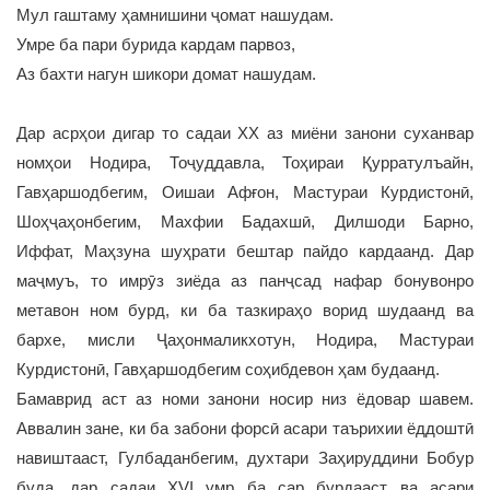
Мул гаштаму ҳамнишини ҷомат нашудам.
Умре ба пари бурида кардам парвоз,
Аз бахти нагун шикори домат нашудам.
Дар асрҳои дигар то садаи ХХ аз миёни занони суханвар
номҳои Нодира, Тоҷуддавла, Тоҳираи Қурратулъайн,
Гавҳаршодбегим, Оишаи Афғон, Мастураи Курдистонӣ,
Шоҳҷаҳонбегим, Махфии Бадахшӣ, Дилшоди Барно,
Иффат, Маҳзуна шуҳрати бештар пайдо кардаанд. Дар
маҷмуъ, то имрӯз зиёда аз панҷсад нафар бонувонро
метавон ном бурд, ки ба тазкираҳо ворид шудаанд ва
бархе, мисли Ҷаҳонмаликхотун, Нодира, Мастураи
Курдистонӣ, Гавҳаршодбегим соҳибдевон ҳам будаанд.
Бамаврид аст аз номи занони носир низ ёдовар шавем.
Аввалин зане, ки ба забони форсӣ асари таърихии ёддоштӣ
навиштааст, Гулбаданбегим, духтари Заҳируддини Бобур
буда, дар садаи XVI умр ба сар бурдааст ва асари