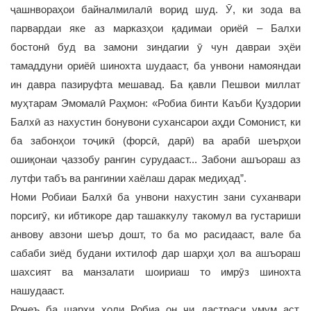
ҷашнвораҳои байналмилалӣ ворид шуд. Ӯ, ки зода ва
парвардаи яке аз марказҳои қадимаи ориёӣ – Балхи
бостонӣ буд ва замони зиндагии ӯ чун давраи эҳёи
тамаддуни ориёӣ шинохта шудааст, ба унвони намояндаи
ин давра пазируфта мешавад. Ба қавли Пешвои миллат
муҳтарам Эмомалӣ Раҳмон: «Робиа бинти Каъби Қуздории
Балхӣ аз нахустин бонувони сухансарои аҳди Сомонист, ки
ба забонҳои тоҷикӣ (форсӣ, дарӣ) ва арабӣ шеърҳои
ошиқонаи ҷаззобу рангин сурудааст... Забони ашъораш аз
лутфи табъ ва рангинии хаёлаш дарак медиҳад”.
Номи Робиаи Балхӣ ба унвони нахустин зани суханвари
порсигӯ, ки ибтикоре дар ташаккулу такомул ва густариши
анвову авзони шеър дошт, то ба мо расидааст, вале ба
сабаби зиёд будани ихтилоф дар шарҳи ҳол ва ашъораш
шахсият ва манзалати шоириаш то имрӯз шинохта
нашудааст.
Роҷеъ ба шарҳи ҳоли Робиа он чи дастраси умум аст,