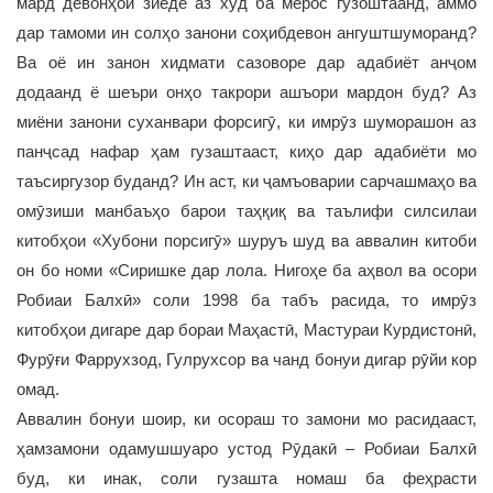
мард девонҳои зиёде аз худ ба мерос гузоштаанд, аммо
дар тамоми ин солҳо занони соҳибдевон ангуштшуморанд?
Ва оё ин занон хидмати сазоворе дар адабиёт анҷом
додаанд ё шеъри онҳо такрори ашъори мардон буд? Аз
миёни занони суханвари форсигӯ, ки имрӯз шуморашон аз
панҷсад нафар ҳам гузаштааст, киҳо дар адабиёти мо
таъсиргузор буданд? Ин аст, ки ҷамъоварии сарчашмаҳо ва
омӯзиши манбаъҳо барои таҳқиқ ва таълифи силсилаи
китобҳои «Хубони порсигӯ» шуруъ шуд ва аввалин китоби
он бо номи «Сиришке дар лола. Нигоҳе ба аҳвол ва осори
Робиаи Балхӣ» соли 1998 ба табъ расида, то имрӯз
китобҳои дигаре дар бораи Маҳастӣ, Мастураи Курдистонӣ,
Фурӯғи Фаррухзод, Гулрухсор ва чанд бонуи дигар рӯйи кор
омад.
Аввалин бонуи шоир, ки осораш то замони мо расидааст,
ҳамзамони одамушшуаро устод Рӯдакӣ – Робиаи Балхӣ
буд, ки инак, соли гузашта номаш ба феҳрасти