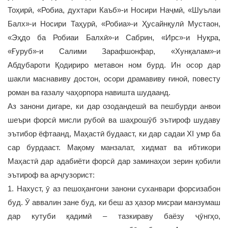
Тоҳирӣ, «Робиа, духтари Каъб»-и Носири Наҷмӣ, «Шуълаи
Балх»-и Носири Таҳурӣ, «Робиа»-и Ҳусайнқулӣ Мустаон,
«Эҳдо ба Робиаи Балхӣ»-и Сабрин, «Ирс»-и Нуқра,
«Ғуруб»-и Салими Зарафшонфар, «Хунқалам»-и
Абдубароти Қодириро метавон ном бурд. Ин осор дар
шакли маснавиву достон, осори драмавиву ғиноӣ, повесту
роман ва ғазалу чаҳорпора навишта шудаанд.
Аз занони дигаре, ки дар озодандешӣ ва пешбурди анвои
шеъри форсӣ мисли рубоӣ ва шаҳрошӯб эътироф шудаву
эътибор ёфтаанд, Маҳастӣ будааст, ки дар садаи ХI умр ба
сар бурдааст. Мақому манзалат, хидмат ва ибтикори
Маҳастӣ дар адабиёти форсӣ дар заминаҳои зерин қобили
эътироф ва арҷгузорист:
1. Нахуст, ӯ аз пешоҳангони занони суханвари форсизабон
буд. Ӯ аввалин зане буд, ки беш аз ҳазор мисраи манзумаш
дар кутуби қадимӣ – тазкираву баёзу ҷӯнгҳо,