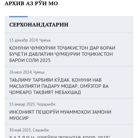
АРХИВ АЗ РӮИ МОҲ
СЕРХОНАНДАТАРИН
13 декабр 2024, Ҷумъа
ҚОНУНИ ҶУМҲУРИИ ТОҶИКИСТОН ДАР БОРАИ
БУҶЕТИ ДАВЛАТИИ ҶУМҲУРИИ ТОҶИКИСТОН
БАРОИ СОЛИ 2025
26 июл 2024, Ҷумъа
ТАЪЛИМУ ТАРБИЯИ КӮДАК. ҚОНУНИ НАВ
МАСЪУЛИЯТИ ПАДАРУ МОДАР, ОМӮЗГОР ВА
ҶОМЕАРО ТАҚВИЯТ МЕБАХШАД
15 январ 2025, Чоршанбе
ИНСОНИЯТ ПЕШОРӮИ МУАММОҲОИ ЗАМОНИ
МУОСИР
30 май 2023, Сешанбе
Х А Т Л О Н. ШУКӮҲИ "BOKHTAR-FOOD-2023"