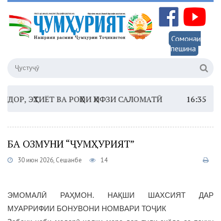
Сомонаи
пешина
ҲТИЁТ ВА РОҲҲОИ ҲИФЗИ САЛОМАТӢ
16:35 –
ШОМИ Ш
БА ОЗМУНИ “ҶУМҲУРИЯТ”
30 июн 2026, Сешанбе
14
ЭМОМАЛӢ РАҲМОН. НАҚШИ ШАХСИЯТ ДАР
МУАРРИФИИ БОНУВОНИ НОМВАРИ ТОҶИК