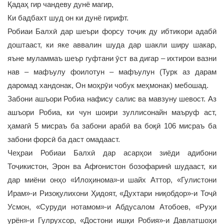
Қадаҳ гир чандеву дунё магир,
Ки бадбахт шуд он ки дунё гирифт.
Робиаи Балхӣ дар шеъри форсу тоҷик ду ибтикори адабӣ
доштааст, ки яке аввалин шуда дар шакли ширу шакар,
яъне муламмаъ шеър гуфтани ӯст ва дигар – ихтирои вазни
нав – мафъулу фоилотун – мафъулун (Турк аз дарам
даромад хандонак, Он моҳрӯи чобук меҳмонак) мебошад.
Забони ашъори Робиа нафису салис ва мавзуну шевост. Аз
ашъори Робиа, ки чун шоири зуллисонайн маъруф аст,
ҳамагӣ 5 мисраъ ба забони арабӣ ва боқӣ 106 мисраъ ба
забони форсӣ ба даст омадааст.
Чеҳраи Робиаи Балхӣ дар асарҳои зиёди адибони
Тоҷикистон, Эрон ва Афғонистон бозофаринӣ шудааст, ки
дар миёни онҳо «Илоҳинома»-и шайх Аттор, «Гулистони
Ирам»-и Ризоқулихони Ҳидоят, «Духтари ниқобдор»-и Тоҷӣ
Усмон, «Суруди нотамом»-и Абдусалом Атобоев, «Руҳи
урён»-и Гулрухсор, «Достони ишқи Робия»-и Давлатшоҳи