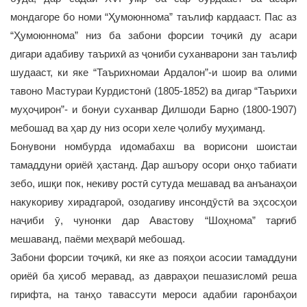
мондагоре бо номи “Ҳумоюннома” таълиф кардааст. Пас аз
“Ҳумоюннома” низ ба забони форсии тоҷикӣ ду асари
дигари адабиву таърихӣ аз ҷониби суханварони зан таълиф
шудааст, ки яке “Таърихномаи Ардалон”-и шоир ва олими
тавоно Мастураи Курдистонӣ (1805-1852) ва дигар “Таърихи
муҳоҷирон”- и бонуи суханвар Дилшоди Барно (1800-1907)
мебошад ва ҳар ду низ осори хеле ҷолибу муҳиманд.
Бонувони номбурда идомабахш ва ворисони шоистаи
тамаддуни ориёӣ ҳастанд. Дар ашъору осори онҳо табиати
зебо, ишқи пок, некиву ростӣ сутуда мешавад ва анъанаҳои
накукориву хирадгароӣ, озодагиву инсондӯстӣ ва эҳсосҳои
наҷиби ӯ, чунонки дар Авастову “Шоҳнома” тарғиб
мешаванд, паёми меҳварӣ мебошад.
Забони форсии тоҷикӣ, ки яке аз пояҳои асосии тамаддуни
ориёӣ ба ҳисоб меравад, аз давраҳои пешазисломӣ реша
гирифта, на танҳо тавассути мероси адабии гаронбаҳои