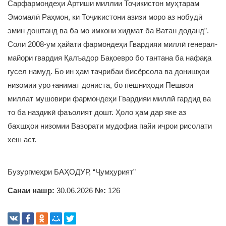
Сарфармондеҳи Артиши миллии Тоҷикистон муҳтарам
Эмомалӣ Раҳмон, ки Тоҷикистони азизи моро аз нобудӣ
эмин доштанд ва ба мо имкони хидмат ба Ватан доданд”.
Соли 2008-ум ҳайати фармондеҳи Гвардияи миллӣ генерал-
майори гвардия Қалъадор Бақоевро бо тантана ба нафақа
гусел намуд. Бо ин ҳам таҷрибаи бисёрсола ва донишҳои
низомии ӯро ғанимат дониста, бо пешниҳоди Пешвои
миллат мушовири фармондеҳи Гвардияи миллӣ гардид ва
то ба наздикӣ фаъолият дошт. Ҳоло ҳам дар яке аз
бахшҳои низомии Вазорати мудофиа пайи иҷрои рисолати
хеш аст.
Бузургмеҳри БАҲОДУР, “Ҷумҳурият”
Санаи нашр:
30.06.2026
№:
126