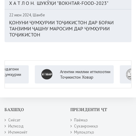
Х А Т Л О Н. ШУКӮҲИ "BOKHTAR-FOOD-2023"
22 июн 2024, Шанбе
ҚОНУНИ ҶУМҲУРИИ ТОҶИКИСТОН ДАР БОРАИ
ТАНЗИМИ ҶАШНУ МАРОСИМ ДАР ҶУМҲУРИИ
ТОҶИКИСТОН
они
Агентии миллии иттилоотии
Ва
урии
Тоҷикистон Ховар
Ҷу
БАХШҲО
ПРЕЗИДЕНТИ ҶТ
Сиёсат
Паёмҳо
Иқтисод
Суханрониҳо
Иҷтимоиёт
Мулоқотҳо