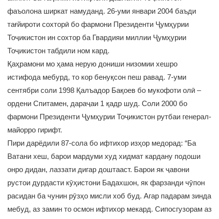
фаъолона ширкат намуданд. 26-уми январи 2004 баъди
тағйироти сохторӣ бо фармони Президенти Ҷумҳурии
Тоҷикистон ин сохтор ба Гвардияи миллии Ҷумҳурии
Тоҷикистон табдили ном кард.
Қаҳрамони мо ҳама нерую дониши низомии хешро
истифода мебурд, то кор бенуқсон пеш равад. 7-уми
сентябри соли 1998 Қалъадор Бақоев бо мукофоти олӣ –
ордени Спитамен, дараҷаи 1 қадр шуд. Соли 2000 бо
фармони Президенти Ҷумҳурии Тоҷикистон рутбаи генерал-
майорро гирифт.
Пири дарёдили 87-сола бо ифтихор изҳор медорад: “Ба
Ватани хеш, барои мардуми худ хидмат кардану подоши
онро дидан, лаззати дигар доштааст. Барои як ҷавони
рустои дурдасти кӯҳистони Бадахшон, як фарзанди чӯпон
расидан ба чунин рӯзҳо мисли хоб буд. Агар падарам зинда
мебуд, аз замин то осмон ифтихор мекард. Сипосгузорам аз