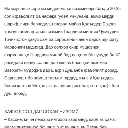
Маъмулан аксари мо медонем, ки низомиёнро баъди 20-25
соли фаъолият ба нафақа гусел мекунанд, аммо марди
шариф, пири барнодил, генерал-майор Қалъадор Бақоев
ҳамчун номвартарин низомии Гвардияи миллии Ҷумҳурии
Тоҷикистон ҳанӯз ҳам ба сарбозони ҷавон дарси шуҷоату
мардонагӣ медиҳад. Дар солҳои охир мушовири
фармондеҳи Гвардияи миллӣ буд ва ҳоло бо вуҷуди ба 87
расидани синну солаш дар яке аз бахшҳои низомии
Вазорати мудофиа дар шаҳри Душанбе фаъолият дорад.
Сарнавишт бо номаш тавъам гардид, яъне ӯ Қалъадор,
бонии қалъаи Меҳан аст ва чунин рисолатро то ҳанӯз бар
дӯш дорад.
ҲАФТОД СОЛ ДАР СОҲАИ НИЗОМӢ
– Касоне, ки ин пешаро интихоб кардаанд, қабл аз ҳама,
масъулиятшинос бошанд, ҳис кунанд, ки Ватан бар