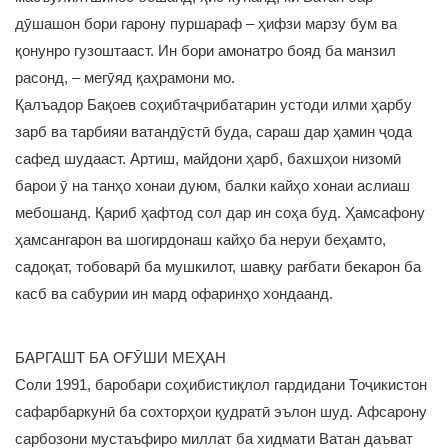
дӯшашон бори гарону пуршараф – ҳифзи марзу бум ва
қонунро гузоштааст. Ин бори амонатро бояд ба манзил
расонд, – мегӯяд қаҳрамони мо.
Қалъадор Бақоев соҳибтаҷрибатарин устоди илми ҳарбу
зарб ва тарбияи ватандӯстӣ буда, сараш дар ҳамин ҷода
сафед шудааст. Артиш, майдони ҳарб, бахшҳои низомӣ
барои ӯ на танҳо хонаи дуюм, балки кайҳо хонаи аслиаш
мебошанд. Қариб ҳафтод сол дар ин соҳа буд. Ҳамсафону
ҳамсангарон ва шогирдонаш кайҳо ба неруи беҳамто,
садоқат, тобоварӣ ба мушкилот, шавқу рағбати бекарон ба
касб ва сабурии ин мард офаринҳо хондаанд.
БАРГАШТ БА ОҒӮШИ МЕҲАН
Соли 1991, баробари соҳибистиқлол гардидани Тоҷикистон
сафарбаркунӣ ба сохторҳои қудратӣ эълон шуд. Афсарону
сарбозони мустаъфиро миллат ба хидмати Ватан даъват