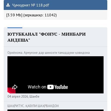
Ҷумҳурият № 118.pdf
[3.59 Mb] (зеркашиҳо: 11042)
ЮТУБКАНАЛ "ФОНУС - МИНБАРИ
АНДЕША"
Ориёнома. Армуғоне дар шинохти тамаддуни ҷовидона
04 апрел 2026, Шанбе
ШАҲРИТУС. ҚАБУЛИ ШАҲРВАНДОН