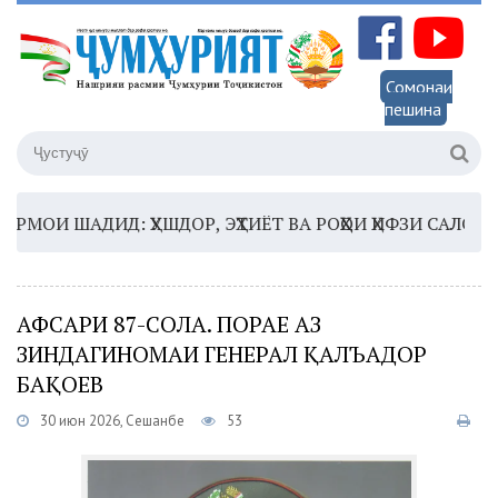
Сомонаи
пешина
И ШАДИД: ҲУШДОР, ЭҲТИЁТ ВА РОҲҲОИ ҲИФЗИ САЛОМАТӢ
1
АФСАРИ 87-СОЛА. ПОРАЕ АЗ
ЗИНДАГИНОМАИ ГЕНЕРАЛ ҚАЛЪАДОР
БАҚОЕВ
30 июн 2026, Сешанбе
53