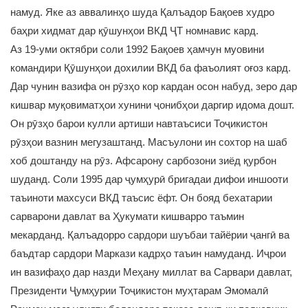
намуд. Яке аз аввалинҳо шуда Қалъадор Бақоев худро
баҳри хидмат дар қӯшунҳои ВКД ҶТ номнавис кард.
Аз 19-уми октябри соли 1992 Бақоев ҳамчун муовини
командири Қӯшунҳои дохилии ВКД ба фаъолият оғоз кард.
Дар чунин вазифа он рӯзҳо кор кардан осон набуд, зеро дар
кишвар муқовиматҳои хунини ҷонибҳои даргир идома дошт.
Он рӯзҳо барои кулли артиши навтаъсиси Тоҷикистон
рӯзҳои вазнин мегузаштанд. Масъулони ин сохтор на шаб
хоб доштанду на рӯз. Афсарону сарбозони зиёд қурбон
шуданд. Соли 1995 дар ҷумҳурӣ бригадаи дифои иншооти
таъиноти махсуси ВКД таъсис ёфт. Он бояд бехатарии
сарварони давлат ва Ҳукумати кишварро таъмин
мекарданд. Қалъадорро сардори шуъбаи тайёрии ҷангӣ ва
баъдтар сардори Маркази кадрҳо таъин намуданд. Иҷрои
ин вазифаҳо дар назди Меҳану миллат ва Сарвари давлат,
Президенти Ҷумҳурии Тоҷикистон муҳтарам Эмомалӣ