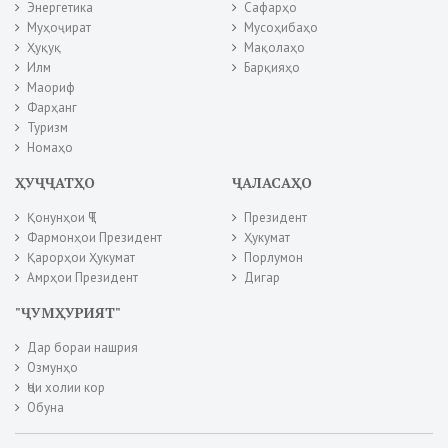
Энергетика
Сафарҳо
Муҳоҷират
Мусоҳибаҳо
Ҳуқуқ
Мақолаҳо
Илм
Барқияҳо
Маориф
Фарҳанг
Туризм
Номаҳо
ҲУҶҶАТҲО
ҶАЛАСАҲО
Қонунҳои ҶТ
Президент
Фармонҳои Президент
Ҳукумат
Қарорҳои Ҳукумат
Порлумон
Амрҳои Президент
Дигар
"ҶУМҲУРИЯТ"
Дар бораи нашрия
Озмунҳо
Ҷои холии кор
Обуна