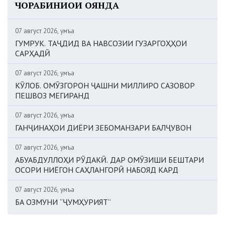
ЧОРАБИНИҲОИ ОЯНДА
07 август 2026, Ҷумъа
ГУМРУК. ТАҶДИД ВА НАВСОЗИИ ГУЗАРГОҲҲОИ
САРҲАДӢ
07 август 2026, Ҷумъа
КӮЛОБ. ОМӮЗГОРОН ҶАШНИ МИЛЛИРО САЗОВОР
ПЕШВОЗ МЕГИРАНД
07 август 2026, Ҷумъа
ГАНҶИНАҲОИ ДИЁРИ ЗЕБОМАНЗАРИ БАЛҶУВОН
07 август 2026, Ҷумъа
АБУАБДУЛЛОҲИ РӮДАКӢ. ДАР ОМӮЗИШИ БЕШТАРИ
ОСОРИ НИЁГОН САҲЛАНГОРӢ НАБОЯД КАРД
07 август 2026, Ҷумъа
БА ОЗМУНИ “ҶУМҲУРИЯТ”