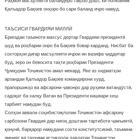
Раҳмон масъулияти баландеро тақозо дошт, ки полковник
Қалъадор Бақоев онҳоро бо сари баланд иҷро намуд.
ТАЪСИСИ ГВАРДИЯИ МИЛЛӢ
Бригадаи таъиноти махсус дертар Гвардияи президентӣ
шуд ва роҳбарии онро ба Бақоев бовар карданд. Нисбат ба
сохторҳои дигар масъулияти иҷрои ин вазифа ҷиддитар
буд, зеро он бевосита таҳти роҳбарии Президенти
Ҷумҳурии Тоҷикистон амал мекард. Яке аз хидматҳои
арзандаи Қалъадор Бақоев командирони хурд,
прапоршикҳо ва афсарони ҷавонро дар руҳияи ватандӯстӣ,
садоқат ба халқу Ватан ва Президенти кишвари хеш
тарбият намудан буд.
Солҳои аввали соҳибистиқлолии Тоҷикистон афсарону
сарбозони Гвардия дар нигоҳ доштани тартиботи ҷамъиятӣ,
қонунӣ, барқарор намудани сохти конститутсионӣ, таъмини
амният ва таҳкими истиқлоли давлатии Тоҷикистон