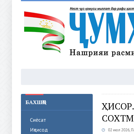
БАХШҲО
ҲИСОР.
СОХТМ
Сиёсат
Иқтисод
02 июл 2026, 