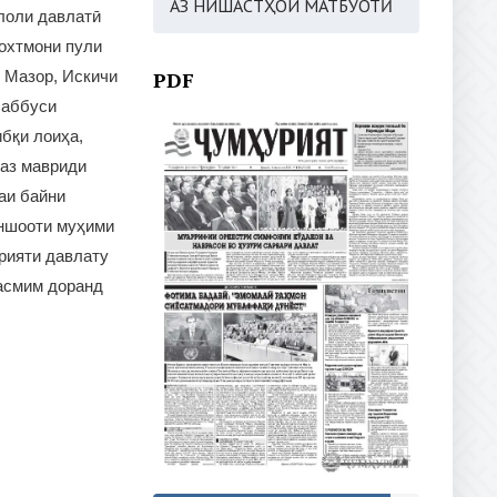
АЗ НИШАСТҲОИ МАТБУОТӢ
лоли давлатӣ
сохтмони пули
 Мазор, Искичи
PDF
шаббуси
бқи лоиҳа,
 аз мавриди
аи байни
иншооти муҳими
арияти давлату
тасмим доранд