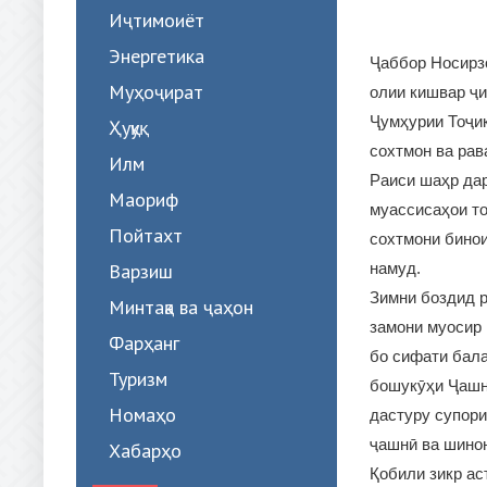
Иҷтимоиёт
Энергетика
Ҷаббор Носирзо
Муҳоҷират
олии кишвар ҷи
Ҷумҳурии Тоҷик
Ҳуқуқ
сохтмон ва рав
Илм
Раиси шаҳр дар
Маориф
муассисаҳои то
Пойтахт
сохтмони бинои
Варзиш
намуд.
Зимни боздид 
Минтақа ва ҷаҳон
замони муосир 
Фарҳанг
бо сифати бала
Туризм
бошукӯҳи Ҷашни
Номаҳо
дастуру супори
ҷашнӣ ва шино
Хабарҳо
Қобили зикр ас