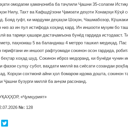
ҳати омодагии ҳамаҷониба ба таҷлили Ҷашни 35-солагии Истиқ
ҳои Нилу, Тахт ва Кафшдӯзони Ҷамоати деҳоти Хонақоҳи Кӯҳӣ 
д. Бояд гуфт, ки мардуми деҳаҳои Шоҳон, Чашмабозор, Кӯшкаки
 низ аз ин пул истифода хоҳанд кард. Ин иншооти муҳим бо та
лӣ ва тариқи ҳашари дастаҷамъона бунёд гардида истодааст. Ти
 метр, паҳноиаш 5 ва баландиаш 4 метрро ташкил медиҳад. Пас
 гирифтани ин иншоот рафтуомади сокинон осон гардида, робит
 беҳтар хоҳад шуд. Сокинон иброз медоранд, ки бунёди чунин 
и фазои сулҳу субот, ваҳдати миллӣ ва сиёсати созандаи роҳб
ад. Корҳои сохтмонӣ айни ҳол бомаром идома дошта, сокинон 
и Ҷашни бузурги миллӣ ба анҷом расонанд.
УҚАҲҲОР, «Ҷумҳурият»
2.07.2026
№:
128