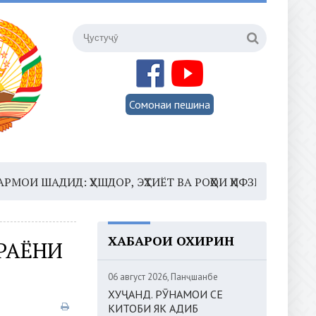
Сомонаи пешина
АДИД: ҲУШДОР, ЭҲТИЁТ ВА РОҲҲОИ ҲИФЗИ САЛОМАТӢ
16:
ХАБАРҲОИ ОХИРИН
РАЁНИ
06 август 2026, Панҷшанбе
ХУҶАНД. РӮНАМОИ СЕ
КИТОБИ ЯК АДИБ