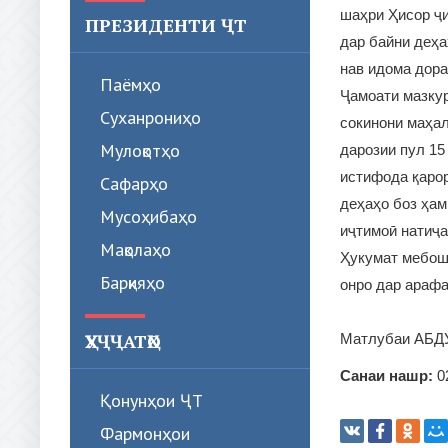
шаҳри Ҳисор ҷи
ПРЕЗИДЕНТИ ҶТ
дар байни деҳа
нав идома дора
Паёмҳо
Ҷамоати мазкур
Суханрониҳо
сокинони маҳал
Мулоқотҳо
дарозии пул 15
истифода қарор
Сафарҳо
деҳаҳо боз ҳам
Мусоҳибаҳо
иҷтимоӣ натиҷа
Мақолаҳо
Ҳукумат мебош
Барқияҳо
онро дар арафа
ҲУҶҶАТҲО
Матлубаи АБД
Санаи нашр:
0
Қонунҳои ҶТ
Фармонҳои