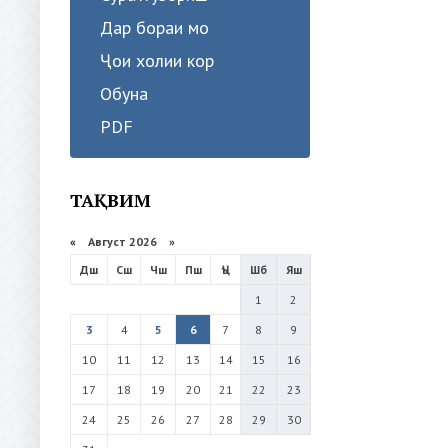
Дар бораи мо
Ҷои холии кор
Обуна
PDF
ТАҚВИМ
«
Август 2026 »
Дш
Сш
Чш
Пш
Ҷъ
Шб
Яш
1
2
3
4
5
6
7
8
9
10
11
12
13
14
15
16
17
18
19
20
21
22
23
24
25
26
27
28
29
30