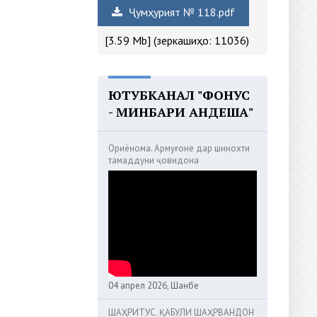
Ҷумҳурият № 118.pdf
[3.59 Mb] (зеркашиҳо: 11036)
ЮТУБКАНАЛ "ФОНУС
- МИНБАРИ АНДЕША"
Ориёнома. Армуғоне дар шинохти
тамаддуни ҷовидона
04 апрел 2026, Шанбе
ШАҲРИТУС. ҚАБУЛИ ШАҲРВАНДОН