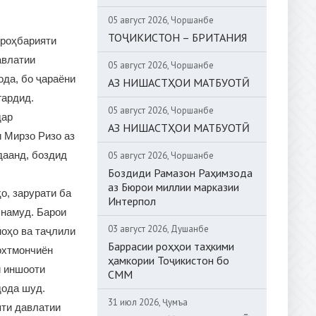
05 август 2026, Чоршанбе
ТОҶИКИСТОН – БРИТАНИЯ
 роҳбарияти
авлатии
05 август 2026, Чоршанбе
ода, бо ҷараёни
АЗ НИШАСТҲОИ МАТБУОТӢ
гардид.
05 август 2026, Чоршанбе
дар
АЗ НИШАСТҲОИ МАТБУОТӢ
 Мирзо Ризо аз
даанд, боздид
05 август 2026, Чоршанбе
Боздиди Рамазон Раҳимзода
аз Бюрои миллии марказии
о, зарурати ба
Интерпол
 намуд. Барои
03 август 2026, Душанбе
ноҳо ва таҷлили
Баррасии роҳҳои таҳкими
охтмончиён
ҳамкории Тоҷикистон бо
и иншооти
СММ
дода шуд.
31 июл 2026, Ҷумъа
яти давлатии