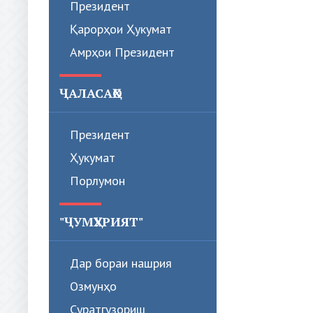
Президент
Қарорҳои Ҳукумат
Амрҳои Президент
ҶАЛАСАҲО
Президент
Ҳукумат
Порлумон
"ҶУМҲУРИЯТ"
Дар бораи нашрия
Озмунҳо
Суратгузориш