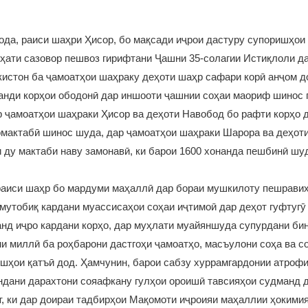
да, раиси шаҳри Ҳисор, бо мақсади иҷрои дастуру супоришҳои
ҳати сазовор пешвоз гирифтани Ҷашни 35-солагии Истиқлоли д
истон ба ҷамоатҳои шаҳраку деҳоти шаҳр сафари корӣ анҷом д
анди корҳои ободонӣ дар иншооти ҷашнии соҳаи маориф шинос 
 ҷамоатҳои шаҳраки Ҳисор ва деҳоти Навобод бо рафти корҳо 
мактабӣ шинос шуда, дар ҷамоатҳои шаҳраки Шарора ва деҳоти
 ду мактаби наву замонавӣ, ки барои 1600 хонанда пешбинӣ шу
раиси шаҳр бо мардуми маҳаллӣ дар бораи мушкилоту пешравиҳ
мутобиқ кардани муассисаҳои соҳаи иҷтимоӣ дар деҳот гуфтугӯ
нд иҷро кардани корҳо, дар муҳлати муайяншуда супурдани би
 миллӣ ба роҳбарони дастгоҳи ҷамоатҳо, масъулони соҳа ва с
шҳои қатъӣ дод. Ҳамчунин, барои сабзу хуррамгардонии атроф
ндани дарахтони сояафкану гулҳои ороишӣ тавсияҳои судманд 
т, ки дар доираи тадбирҳои Мақомоти иҷроияи маҳаллии ҳокими