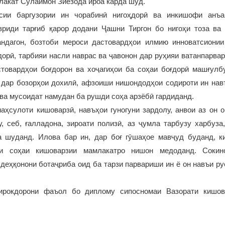
лакат Сулаймон Зиёзода ироа карда шуд.
сии баргузории ин чорабинӣ нигоҳдорӣ ва инкишофи анъа
вриди тарғиб қарор додани Ҷашни Тиргон бо нигоҳи тоза ва
ндагон, бозтоби мероси дастовардҳои илмию инноватсионии
орӣ, тарбияи насли наврас ва ҷавонон дар руҳияи ватанпарва
товардҳои боғдорон ва хоҷагиҳои ба соҳаи боғдорӣ машғулб
 дар бозорҳои дохилӣ, афзоиши нишондодҳои содироти ин нав
ва мусоидат намудан ба рушди соҳа арзёбӣ гардиданд.
аҳсулоти кишоварзӣ, навъҳои гуногуни зардолу, анвои аз он о
у, себ, ғалладона, зироати полизӣ, аз ҷумла тарбузу харбуза
 шуданд. Илова бар ин, дар боғ гӯшаҳое мавҷуд буданд, к
и соҳаи кишоварзии мамлакатро нишон медоданд. Сокин
деҳқонони ботаҷриба оид ба тарзи парвариши ин ё он навъи р
ирокдорони фаъол бо диплому сипосномаи Вазорати кишов