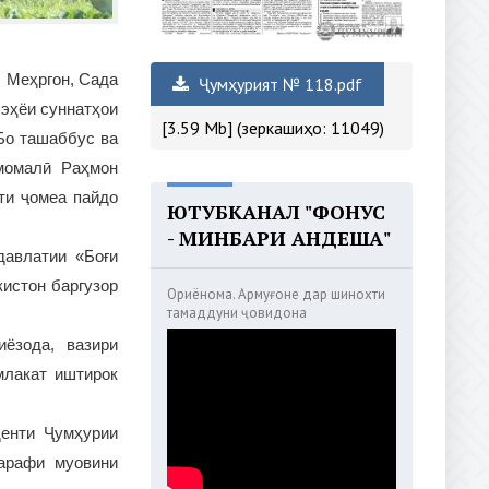
, Меҳргон, Сада
Ҷумҳурият № 118.pdf
 эҳёи суннатҳои
[3.59 Mb] (зеркашиҳо: 11049)
Бо ташаббус ва
момалӣ Раҳмон
ти ҷомеа пайдо
ЮТУБКАНАЛ "ФОНУС
- МИНБАРИ АНДЕША"
давлатии «Боғи
истон баргузор
Ориёнома. Армуғоне дар шинохти
тамаддуни ҷовидона
ёзода, вазири
млакат иштирок
денти Ҷумҳурии
арафи муовини