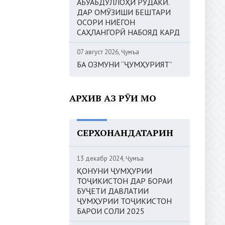
АБУАБДУЛЛОҲИ РӮДАКӢ.
ДАР ОМӮЗИШИ БЕШТАРИ
ОСОРИ НИЁГОН
САҲЛАНГОРӢ НАБОЯД КАРД
07 август 2026, Ҷумъа
БА ОЗМУНИ “ҶУМҲУРИЯТ”
АРХИВ АЗ РӮИ МОҲ
СЕРХОНАНДАТАРИН
13 декабр 2024, Ҷумъа
ҚОНУНИ ҶУМҲУРИИ
ТОҶИКИСТОН ДАР БОРАИ
БУҶЕТИ ДАВЛАТИИ
ҶУМҲУРИИ ТОҶИКИСТОН
БАРОИ СОЛИ 2025