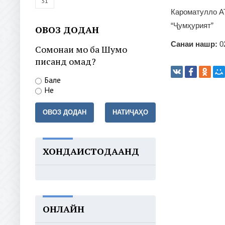
31
Кароматулло А
“Ҷумҳурият”
ОВОЗ ДОДАН
Санаи нашр:
0
Сомонаи мо ба Шумо
писанд омад?
Бале
Не
ОВОЗ ДОДАН
НАТИҶАҲО
ХОНДАИСТОДААНД
ОНЛАЙН