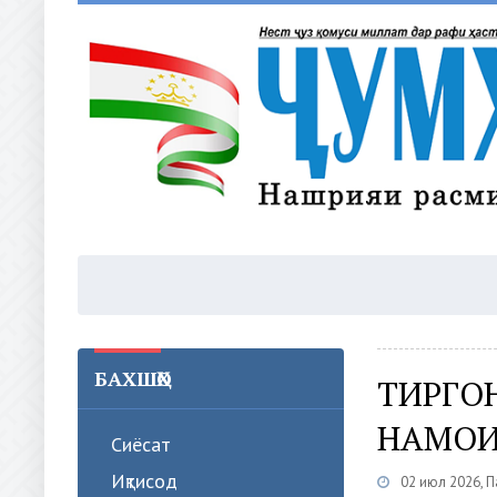
БАХШҲО
ТИРГОН
НАМОИ
Сиёсат
Иқтисод
02 июл 2026, 