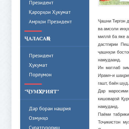
Президент
Қарорҳои Ҳукумат
Амрҳои Президент
Ҷашни Тиргон д
ва амсоли инҳо
миллӣ ба яке 
ҶАЛАСАҲО
дастгирии Пе
ҷашнҳои босто
Президент
намудаанд.
Ҳукумат
Ин матлаб зим
Порлумон
Ирам»-и шаҳри
гашт, баён шуд.
"ҶУМҲУРИЯТ"
Дар маросими
кишоварзӣ Қур
намуданд.
Дар бораи нашрия
Паёми табрики
Озмунҳо
Тоҷикистон м
Суратгузориш