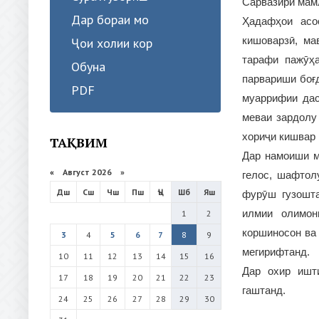
Сарвазири мам
Дар бораи мо
Ҳадафҳои асо
кишоварзӣ, ма
Ҷои холии кор
тарафи пажӯҳа
Обуна
парвариши боғд
PDF
муаррифии дас
меваи зардолу
хориҷи кишвар 
ТАҚВИМ
Дар намоиши м
«
Август 2026 »
гелос, шафтол
Дш
Сш
Чш
Пш
Ҷъ
Шб
Яш
фурӯш гузошта
илмии олимон
1
2
коршиносон ва 
3
4
5
6
7
8
9
мегирифтанд.
10
11
12
13
14
15
16
Дар охир ишт
17
18
19
20
21
22
23
гаштанд.
24
25
26
27
28
29
30