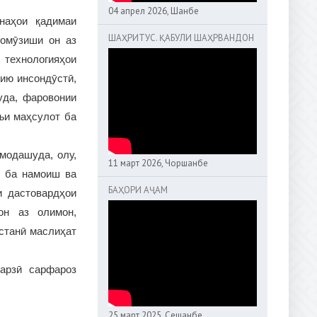
04 апрел 2026, Шанбе
наҳои қадимаи
ШАҲРИТУС. ҚАБУЛИ ШАҲРВАНДОН
 омӯзиши он аз
 технологияҳои
рию инсондӯстӣ,
уда, фаровонии
ъи маҳсулот ба
модашуда, олу,
11 март 2026, Чоршанбе
, ба намоиш ва
БАҲОРИ АҶАМ
и дастовардҳои
он аз олимон,
устанӣ маслиҳат
арзӣ сарфароз
25 март 2025, Сешанбе