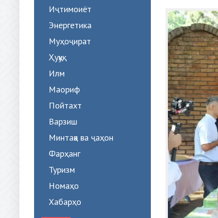
Иҷтимоиёт
Энергетика
Муҳоҷират
Ҳуқуқ
Илм
Маориф
Пойтахт
Варзиш
Минтақа ва ҷаҳон
Фарҳанг
Туризм
Номаҳо
Хабарҳо