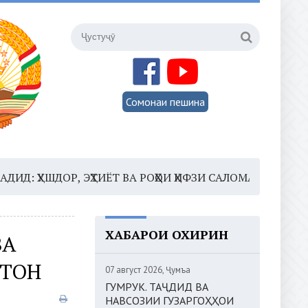
Сомонаи пешина
ОР, ЭҲТИЁТ ВА РОҲҲОИ ҲИФЗИ САЛОМАТӢ
16:35 –
ШОМ
ХАБАРҲОИ ОХИРИН
ВА
ТОН
07 август 2026, Ҷумъа
ГУМРУК. ТАҶДИД ВА
НАВСОЗИИ ГУЗАРГОҲҲОИ