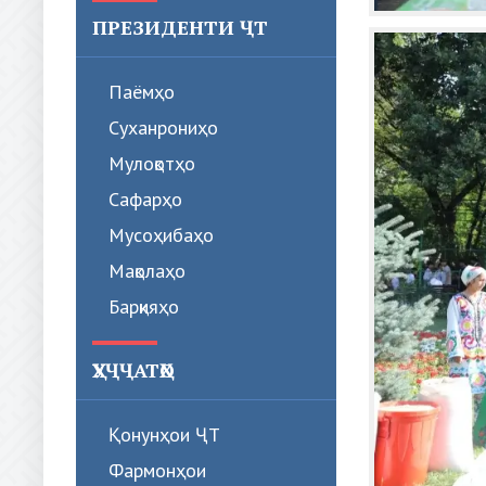
ПРЕЗИДЕНТИ ҶТ
Паёмҳо
Суханрониҳо
Мулоқотҳо
Сафарҳо
Мусоҳибаҳо
Мақолаҳо
Барқияҳо
ҲУҶҶАТҲО
Қонунҳои ҶТ
Фармонҳои