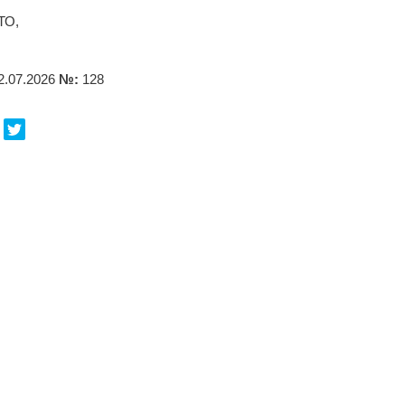
ТО,
2.07.2026
№:
128