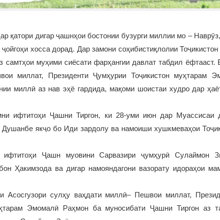
ар қатори дигар ҷашнҳои бостонии бузурги миллии мо – Наврӯз
 ҷойгоҳи хосса дорад. Дар замони соҳибистиқлолии Тоҷикистон
аз самтҳои муҳими сиёсати фарҳангии давлат табдил ёфтааст. 
швои миллат, Президенти Ҷумҳурии Тоҷикистон муҳтарам Э
нии миллӣ аз нав эҳё гардида, мақоми шоистаи худро дар ҳаё
ни ифтитоҳи Ҷашни Тиргон, ки 28-уми июн дар Муассисаи 
 Душанбе якҷо бо Иди зардолу ва намоиши хушкмеваҳои Тоҷик
 ифтитоҳи Ҷашн муовини Сарвазири ҷумҳурӣ Сулаймон Зи
бон Ҳакимзода ва дигар намояндагони вазорату идораҳои ма
и Асосгузори сулҳу ваҳдати миллӣ– Пешвои миллат, Прези
уҳтарам Эмомалӣ Раҳмон ба муносибати Ҷашни Тиргон аз т