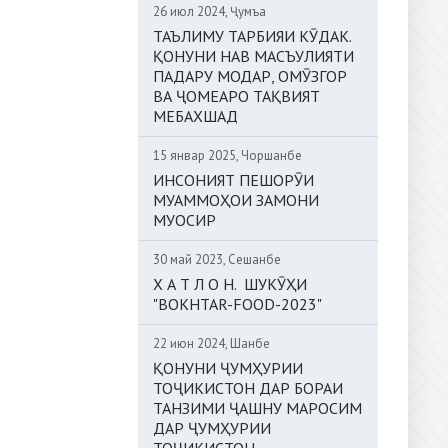
26 июл 2024, Ҷумъа
ТАЪЛИМУ ТАРБИЯИ КӮДАК.
ҚОНУНИ НАВ МАСЪУЛИЯТИ
ПАДАРУ МОДАР, ОМӮЗГОР
ВА ҶОМЕАРО ТАҚВИЯТ
МЕБАХШАД
15 январ 2025, Чоршанбе
ИНСОНИЯТ ПЕШОРӮИ
МУАММОҲОИ ЗАМОНИ
МУОСИР
30 май 2023, Сешанбе
Х А Т Л О Н. ШУКӮҲИ
"BOKHTAR-FOOD-2023"
22 июн 2024, Шанбе
ҚОНУНИ ҶУМҲУРИИ
ТОҶИКИСТОН ДАР БОРАИ
ТАНЗИМИ ҶАШНУ МАРОСИМ
ДАР ҶУМҲУРИИ
ТОҶИКИСТОН