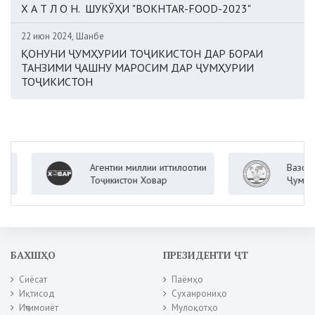
Х А Т Л О Н. ШУКӮҲИ "BOKHTAR-FOOD-2023"
22 июн 2024, Шанбе
ҚОНУНИ ҶУМҲУРИИ ТОҶИКИСТОН ДАР БОРАИ
ТАНЗИМИ ҶАШНУ МАРОСИМ ДАР ҶУМҲУРИИ
ТОҶИКИСТОН
Агентии миллии иттилоотии
Вазорати к
Тоҷикистон Ховар
Ҷумҳурии Т
БАХШҲО
ПРЕЗИДЕНТИ ҶТ
Сиёсат
Паёмҳо
Иқтисод
Суханрониҳо
Иҷтимоиёт
Мулоқотҳо