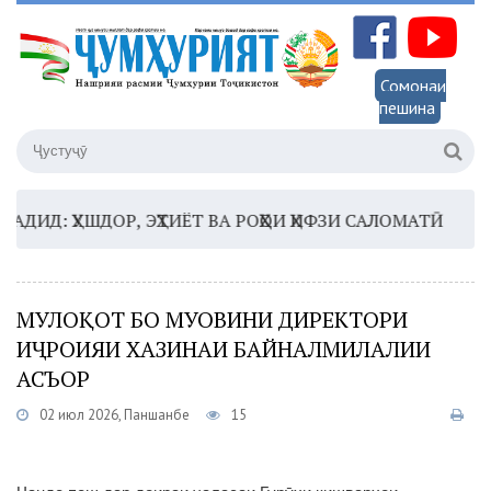
Сомонаи
пешина
: ҲУШДОР, ЭҲТИЁТ ВА РОҲҲОИ ҲИФЗИ САЛОМАТӢ
16:35
МУЛОҚОТ БО МУОВИНИ ДИРЕКТОРИ
ИҶРОИЯИ ХАЗИНАИ БАЙНАЛМИЛАЛИИ
АСЪОР
02 июл 2026, Панҷшанбе
15