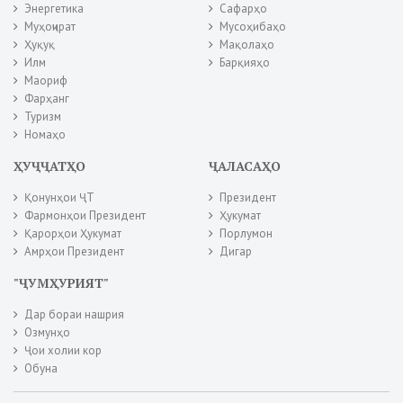
Энергетика
Сафарҳо
Муҳоҷират
Мусоҳибаҳо
Ҳуқуқ
Мақолаҳо
Илм
Барқияҳо
Маориф
Фарҳанг
Туризм
Номаҳо
ҲУҶҶАТҲО
ҶАЛАСАҲО
Қонунҳои ҶТ
Президент
Фармонҳои Президент
Ҳукумат
Қарорҳои Ҳукумат
Порлумон
Амрҳои Президент
Дигар
"ҶУМҲУРИЯТ"
Дар бораи нашрия
Озмунҳо
Ҷои холии кор
Обуна