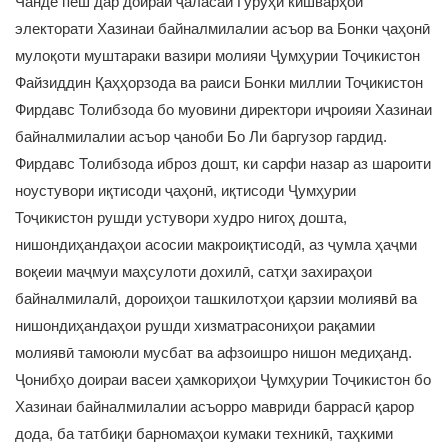
Чанде пеш дар доираи ҷаласаи Гурӯҳи кишварҳои
электорати Хазинаи байналмилалии асъор ва Бонки ҷаҳонӣ
мулоқоти муштараки вазири молияи Ҷумҳурии Тоҷикистон
Файзиддин Қаҳҳорзода ва раиси Бонки миллии Тоҷикистон
Фирдавс Толибзода бо муовини директори иҷроияи Хазинаи
байналмилалии асъор ҷаноби Бо Ли баргузор гардид.
Фирдавс Толибзода иброз дошт, ки сарфи назар аз шароити
ноустувори иқтисоди ҷаҳонӣ, иқтисоди Ҷумҳурии
Тоҷикистон рушди устувори худро нигоҳ дошта,
нишондиҳандаҳои асосии макроиқтисодӣ, аз ҷумла ҳаҷми
воқеии маҷмуи маҳсулоти дохилӣ, сатҳи захираҳои
байналмилалӣ, дороиҳои ташкилотҳои қарзии молиявӣ ва
нишондиҳандаҳои рушди хизматрасониҳои рақамии
молиявӣ тамоюли мусбат ва афзоишро нишон медиҳанд.
Ҷонибҳо доираи васеи ҳамкориҳои Ҷумҳурии Тоҷикистон бо
Хазинаи байналмилалии асъорро мавриди баррасӣ қарор
дода, ба татбиқи барномаҳои кумаки техникӣ, таҳкими