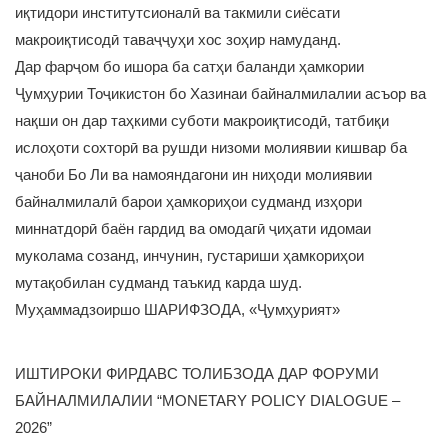
иқтидори институтсионалӣ ва такмили сиёсати
макроиқтисодӣ таваҷҷуҳи хос зоҳир намуданд.
Дар фарҷом бо ишора ба сатҳи баланди ҳамкории
Ҷумҳурии Тоҷикистон бо Хазинаи байналмилалии асъор ва
нақши он дар таҳкими суботи макроиқтисодӣ, татбиқи
ислоҳоти сохторӣ ва рушди низоми молиявии кишвар ба
ҷаноби Бо Ли ва намояндагони ин ниҳоди молиявии
байналмилалӣ барои ҳамкориҳои судманд изҳори
миннатдорӣ баён гардид ва омодагӣ ҷиҳати идомаи
муколама созанд, инчунин, густариши ҳамкориҳои
мутақобилан судманд таъкид карда шуд.
Муҳаммадзоиршо ШАРИФЗОДА, «Ҷумҳурият»
ИШТИРОКИ ФИРДАВС ТОЛИБЗОДА ДАР ФОРУМИ
БАЙНАЛМИЛАЛИИ “MONETARY POLICY DIALOGUE –
2026”