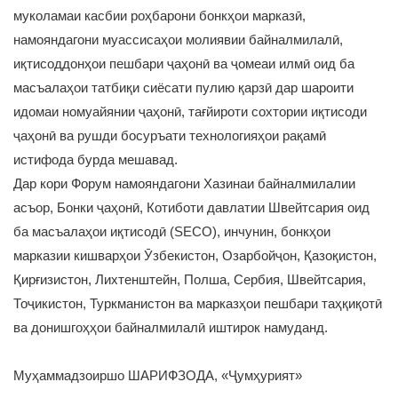
муколамаи касбии роҳбарони бонкҳои марказӣ,
намояндагони муассисаҳои молиявии байналмилалӣ,
иқтисоддонҳои пешбари ҷаҳонӣ ва ҷомеаи илмӣ оид ба
масъалаҳои татбиқи сиёсати пулию қарзӣ дар шароити
идомаи номуайянии ҷаҳонӣ, тағйироти сохтории иқтисоди
ҷаҳонӣ ва рушди босуръати технологияҳои рақамӣ
истифода бурда мешавад.
Дар кори Форум намояндагони Хазинаи байналмилалии
асъор, Бонки ҷаҳонӣ, Котиботи давлатии Швейтсария оид
ба масъалаҳои иқтисодӣ (SECO), инчунин, бонкҳои
марказии кишварҳои Ӯзбекистон, Озарбойҷон, Қазоқистон,
Қирғизистон, Лихтенштейн, Полша, Сербия, Швейтсария,
Тоҷикистон, Туркманистон ва марказҳои пешбари таҳқиқотӣ
ва донишгоҳҳои байналмилалӣ иштирок намуданд.
Муҳаммадзоиршо ШАРИФЗОДА, «Ҷумҳурият»