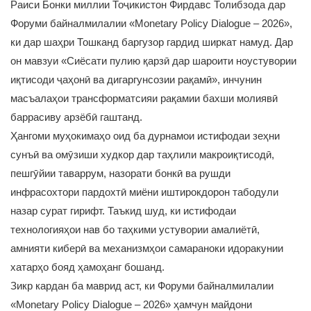
Раиси Бонки миллии Тоҷикистон Фирдавс Толибзода дар
Форуми байналмилалии «Monetary Policy Dialogue – 2026»,
ки дар шаҳри Тошканд баргузор гардид ширкат намуд. Дар
он мавзуи «Сиёсати пулию қарзӣ дар шароити ноустувории
иқтисоди ҷаҳонӣ ва дигаргунсозии рақамӣ», инчунин
масъалаҳои трансформатсияи рақамии бахши молиявӣ
баррасиву арзёбӣ гаштанд.
Ҳангоми муҳокимаҳо оид ба дурнамои истифодаи зеҳни
сунъӣ ва омӯзиши худкор дар таҳлили макроиқтисодӣ,
пешгӯйии таваррум, назорати бонкӣ ва рушди
инфрасохтори пардохтӣ миёни иштирокдорон табодули
назар сурат гирифт. Таъкид шуд, ки истифодаи
технологияҳои нав бо таҳкими устувории амалиётӣ,
амнияти киберӣ ва механизмҳои самараноки идоракунии
хатарҳо бояд ҳамоҳанг бошанд.
Зикр кардан ба маврид аст, ки Форуми байналмилалии
«Monetary Policy Dialogue – 2026» ҳамчун майдони