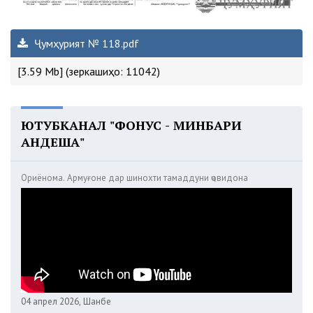
Ҷумҳурият № 118.pdf
[3.59 Mb] (зеркашиҳо: 11042)
ЮТУБКАНАЛ "ФОНУС - МИНБАРИ
АНДЕША"
Ориёнома. Армуғоне дар шинохти тамаддуни ҷовидона
04 апрел 2026, Шанбе