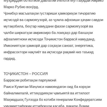
Муҳриддин бо котиби давлатии Иёлоти Муттаҳидаи Амрико
Марко Рубио вохӯрд.
Ҷонибҳо масъалаҳои густариши ҳамкориҳои тиҷоратию
иқтисодӣ ва сармоягузорӣ, аз ҷумла афзоиши ҳаҷми савдои
мутақобила, беҳтар намудани фазои сармоягузорӣ ва
ҷалби ширкатҳои амрикоиро ба лоиҳаҳо дар бахшҳои
афзалиятноки иқтисоди Тоҷикистон баррасӣ намуданд.
Имкониятҳои ҳамкорӣ дар соҳаҳои саноат, энергетика,
инфрасохтори нақлиёт ва иқтисоди рақамӣ низ таъкид
гардид.
ТОҶИКИСТОН – РОССИЯ
Баррасии робитаҳои парлумонӣ
Раиси Кумитаи Маҷлиси намояндагон оид ба корҳои
байналмилалӣ, иттиҳодияҳои ҷамъиятӣ ва иттилоот
Маҳмадшоҳ Гулзода бо котиби генералии Конфедератсияи
умумииттифоқии иттифоқҳои касаба, вакили Думаи