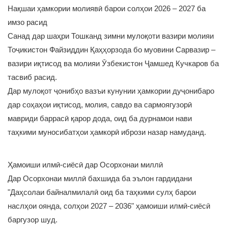
Нақшаи ҳамкории молиявӣ барои солҳои 2026 – 2027 ба
имзо расид
Санад дар шаҳри Тошканд зимни мулоқоти вазири молияи
Тоҷикистон Файзиддин Қаҳҳорзода бо муовини Сарвазир –
вазири иқтисод ва молияи Ӯзбекистон Ҷамшед Кучкаров ба
тасвиб расид.
Дар мулоқот ҷонибҳо вазъи кунунии ҳамкории дуҷонибаро
дар соҳаҳои иқтисод, молия, савдо ва сармоягузорӣ
мавриди баррасӣ қарор дода, оид ба дурнамои нави
таҳкими муносибатҳои ҳамкорӣ ибрози назар намуданд.
Ҳамоиши илмӣ-сиёсӣ дар Осорхонаи миллӣ
Дар Осорхонаи миллӣ бахшида ба эълон гардидани
"Даҳсолаи байналмилалӣ оид ба таҳкими сулҳ барои
наслҳои оянда, солҳои 2027 – 2036" ҳамоиши илмӣ-сиёсӣ
баргузор шуд.