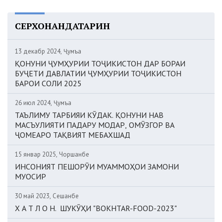
СЕРХОНАНДАТАРИН
13 декабр 2024, Ҷумъа
ҚОНУНИ ҶУМҲУРИИ ТОҶИКИСТОН ДАР БОРАИ
БУҶЕТИ ДАВЛАТИИ ҶУМҲУРИИ ТОҶИКИСТОН
БАРОИ СОЛИ 2025
26 июл 2024, Ҷумъа
ТАЪЛИМУ ТАРБИЯИ КӮДАК. ҚОНУНИ НАВ
МАСЪУЛИЯТИ ПАДАРУ МОДАР, ОМӮЗГОР ВА
ҶОМЕАРО ТАҚВИЯТ МЕБАХШАД
15 январ 2025, Чоршанбе
ИНСОНИЯТ ПЕШОРӮИ МУАММОҲОИ ЗАМОНИ
МУОСИР
30 май 2023, Сешанбе
Х А Т Л О Н. ШУКӮҲИ "BOKHTAR-FOOD-2023"