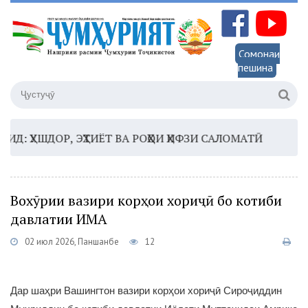
Сомонаи
пешина
ҲУШДОР, ЭҲТИЁТ ВА РОҲҲОИ ҲИФЗИ САЛОМАТӢ
16:35 
Вохӯрии вазири корҳои хориҷӣ бо котиби
давлатии ИМА
02 июл 2026, Панҷшанбе
12
Дар шаҳри Вашингтон вазири корҳои хориҷӣ Сироҷиддин