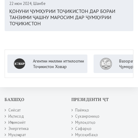
22 июн 2024, Шанбе
ҚОНУНИ ҶУМҲУРИИ ТОҶИКИСТОН ДАР БОРАИ
ТАНЗИМИ ҶАШНУ МАРОСИМ ДАР ҶУМҲУРИИ
ТОҶИКИСТОН
Агентии миллии иттилоотии
Вазорати корҳо
Тоҷикистон Ховар
Ҷумҳурии Тоҷик
БАХШҲО
ПРЕЗИДЕНТИ ҶТ
Сиёсат
Паёмҳо
Иқтисод
Суханрониҳо
Иҷтимоиёт
Мулоқотҳо
Энергетика
Сафарҳо
Муҳоҷират
Мусоҳибаҳо