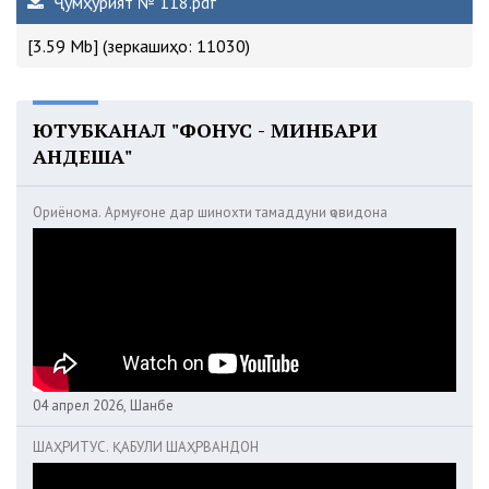
Ҷумҳурият № 118.pdf
[3.59 Mb] (зеркашиҳо: 11030)
ЮТУБКАНАЛ "ФОНУС - МИНБАРИ
АНДЕША"
Ориёнома. Армуғоне дар шинохти тамаддуни ҷовидона
04 апрел 2026, Шанбе
ШАҲРИТУС. ҚАБУЛИ ШАҲРВАНДОН