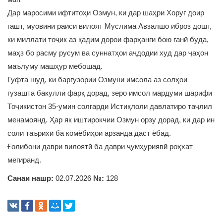
Дар маросими ифтитоҳи Озмун, ки дар шаҳри Хоруғ доир
гашт, муовини раиси вилоят Муслима Авзалшо иброз дошт,
ки миллати тоҷик аз қадим дорои фарҳанги бою ғанӣ буда,
маҳз бо расму русум ва суннатҳои аҷдодии худ дар ҷаҳон
маълуму машҳур мебошад.
Гуфта шуд, ки баргузории Озмуни имсола аз солҳои
гузашта бакуллӣ фарқ дорад, зеро имсол мардуми шарифи
Тоҷикистон 35-умин солгарди Истиқлоли давлатиро таҷлил
менамоянд. Ҳар як иштирокчии Озмун орзу дорад, ки дар ин
соли таърихӣ ба комёбиҳои арзанда даст ёбад.
Ғолибони даври вилоятӣ ба даври ҷумҳуриявӣ роҳхат
мегиранд.
Санаи нашр:
02.07.2026
№:
128