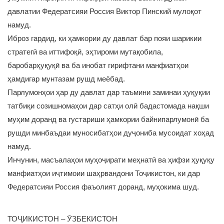
давлатии Федератсияи Россия Виктор Пинский мулоқот
намуд.
Иброз гардид, ки ҳамкории ду давлат бар пояи шарикии
стратегӣ ва иттифоқӣ, эҳтироми мутақобила,
баробарҳуқуқӣ ва ба инобат гирифтани манфиатҳои
ҳамдигар мунтазам рушд меёбад.
Парлумонҳои ҳар ду давлат дар таъмини заминаи ҳуқуқии
татбиқи созишномаҳои дар сатҳи олӣ бадастомада нақши
муҳим доранд ва густариши ҳамкории байнипарлумонӣ ба
рушди минбаъдаи муносибатҳои дуҷониба мусоидат хоҳад
намуд.
Инчунин, масъалаҳои муҳоҷирати меҳнатӣ ва ҳифзи ҳуқуқу
манфиатҳои иҷтимоии шаҳрвандони Тоҷикистон, ки дар
Федератсияи Россия фаъолият доранд, муҳокима шуд.
ТОҶИКИСТОН – ӮЗБЕКИСТОН