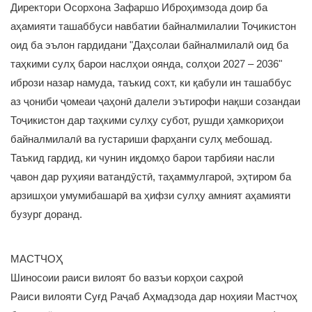
Директори Осорхона Зафаршо Иброҳимзода доир ба
аҳамияти ташаббуси навбатии байналмилалии Тоҷикистон
оид ба эълон гардидани "Даҳсолаи байналмилалӣ оид ба
таҳкими сулҳ барои наслҳои оянда, солҳои 2027 – 2036"
ибрози назар намуда, таъкид сохт, ки қабули ин ташаббус
аз ҷониби ҷомеаи ҷаҳонӣ далели эътирофи нақши созандаи
Тоҷикистон дар таҳкими сулҳу субот, рушди ҳамкориҳои
байналмилалӣ ва густариши фарҳанги сулҳ мебошад.
Таъкид гардид, ки чунин иқдомҳо барои тарбияи насли
ҷавон дар руҳияи ватандӯстӣ, таҳаммулгароӣ, эҳтиром ба
арзишҳои умумибашарӣ ва ҳифзи сулҳу амният аҳамияти
бузург доранд.
МАСТЧОҲ
Шиносоии раиси вилоят бо вазъи корҳои саҳроӣ
Раиси вилояти Суғд Раҷаб Аҳмадзода дар ноҳияи Мастчоҳ