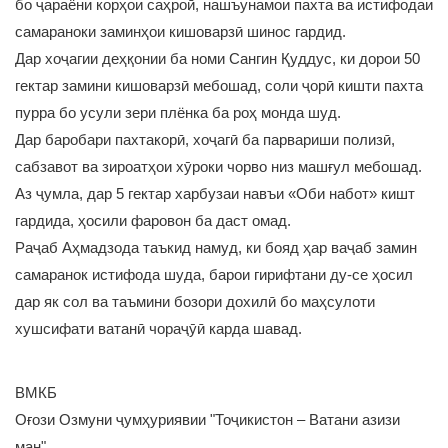
бо ҷараёни корҳои саҳроӣ, нашъунамои пахта ва истифодаи
самараноки заминҳои кишоварзӣ шинос гардид.
Дар хоҷагии деҳқонии ба номи Сангин Қуддус, ки дорои 50
гектар замини кишоварзӣ мебошад, соли ҷорӣ кишти пахта
пурра бо усули зери плёнка ба роҳ монда шуд.
Дар баробари пахтакорӣ, хоҷагӣ ба парвариши полизӣ,
сабзавот ва зироатҳои хӯроки чорво низ машғул мебошад.
Аз ҷумла, дар 5 гектар харбузаи навъи «Оби набот» кишт
гардида, ҳосили фаровон ба даст омад.
Раҷаб Аҳмадзода таъкид намуд, ки бояд ҳар ваҷаб замин
самаранок истифода шуда, барои гирифтани ду-се ҳосил
дар як сол ва таъмини бозори дохилӣ бо маҳсулоти
хушсифати ватанӣ чораҷӯӣ карда шавад.
ВМКБ
Оғози Озмуни ҷумҳуриявии "Тоҷикистон – Ватани азизи
ман"