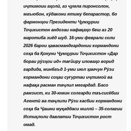
иҷтимоии аҳолӣ, аз ҷумла пиронсолон,
маъюбон, кӯдакони ятиму бепарастор, бо
фармонҳои Президенти Ҷумҳурии
Тоҷикистон андозаи нафақаҳо беш аз 20
маротиба зиёд шуд. 16-уми феврали соли
2026 барои ҳавасмандгардонии кормандони
соҳа ба Қонуни Ҷумҳурии Тоҷикистон «Дар
бораи рӯзҳои ид» тағйиру иловаҳо ворид
гардида, минбаъд 1-уми июл ҳамчун Рӯзи
кормандони соҳаи суғуртаи иҷтимоӣ ва
нафақа расман таҷлил мегардад. Басо
рамзист, ки 30-юмин солгарди таъсисёбии
Агентӣ ва таҷлили Рӯзи касбии кормандони
соҳа ба Ҷашни муқаддаси миллӣ – 35-солагии
Истиқлоли давлатии Тоҷикистон рост
омад.