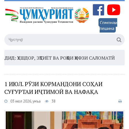
Сомонаи
пешина
 ҲУШДОР, ЭҲТИЁТ ВА РОҲҲОИ ҲИФЗИ САЛОМАТӢ
16:35 
1 ИЮЛ. РӮЗИ КОРМАНДОНИ СОҲАИ
СУҒУРТАИ ИҶТИМОӢ ВА НАФАҚА
03 июл 2026, Ҷумъа
38