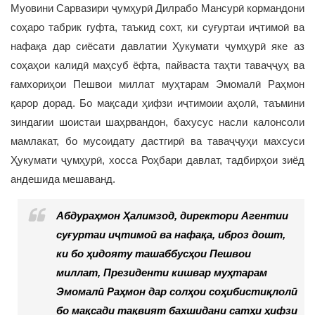
Муовини Сарвазири ҷумҳурӣ Дилрабо Мансурӣ кормандони
соҳаро табрик гуфта, таъкид сохт, ки суғуртаи иҷтимоӣ ва
нафақа дар сиёсати давлатии Ҳукумати ҷумҳурӣ яке аз
соҳаҳои калидӣ маҳсуб ёфта, пайваста таҳти таваҷҷуҳ ва
ғамхориҳои Пешвои миллат муҳтарам Эмомалӣ Раҳмон
қарор дорад. Бо мақсади ҳифзи иҷтимоии аҳолӣ, таъмини
зиндагии шоистаи шаҳрвандон, бахусус насли калонсоли
мамлакат, бо мусоидату дастгирӣ ва таваҷҷуҳи махсуси
Ҳукумати ҷумҳурӣ, хосса Роҳбари давлат, тадбирҳои зиёд
андешида мешаванд.
Абдураҳмон Ҳалимзод, директори Агентии
суғуртаи иҷтимоӣ ва нафақа, иброз дошт,
ки бо ҳидояту ташаббусҳои Пешвои
миллат, Президенти кишвар муҳтарам
Эмомалӣ Раҳмон дар солҳои соҳибистиқлолӣ
бо мақсади тақвият бахшидани сатҳи ҳифзи