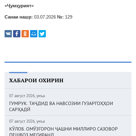
«Ҷумҳурият»
Санаи нашр:
03.07.2026
№:
129
ХАБАРҲОИ ОХИРИН
07 август 2026, Ҷумъа
ГУМРУК. ТАҶДИД ВА НАВСОЗИИ ГУЗАРГОҲҲОИ
САРҲАДӢ
07 август 2026, Ҷумъа
КӮЛОБ. ОМӮЗГОРОН ҶАШНИ МИЛЛИРО САЗОВОР
ПЕШВОЗ МЕГИРАНД