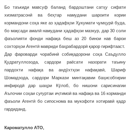
Бо таъкиди мавсуф баланд бардоштани сатҳу сифати
хизматрасонӣ ва беҳтар намудани шароити кории
кормандони соҳа яке аз ҳадафҳои Ҳукумати ҷумҳурӣ буда,
бо мақсади амалӣ намудани ҳадафҳои мазкур, дар 30 соли
фаъолияти фонди нафақа беш аз 20 бинои нав барои
сохторҳои Агентӣ мавриди баҳрабардорӣ қарор гирифтааст.
Дар фароварди чорабинӣ собиқадорони соҳа Саъдулло
Қудратуллозода, сардори раёсати назорати таъину
пардохти нафақа ва андӯхтҳои нафақавӣ, Шариф
Шомадзода, сардори Маркази минтақавии баҳисобгирии
инфиродӣ дар шаҳри Кӯлоб, бо нишони сарисинагии
Аълочии соҳаи суғуртаи иҷтимоӣ ва нафақа ва 16 корманди
фаъоли Агентӣ бо сипоснома ва мукофоти хотиравӣ қадр
гардиданд.
Кароматулло АТО,