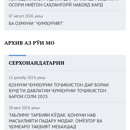
ОСОРИ НИЁГОН САҲЛАНГОРӢ НАБОЯД КАРД
07 август 2026, Ҷумъа
БА ОЗМУНИ “ҶУМҲУРИЯТ”
АРХИВ АЗ РӮИ МОҲ
СЕРХОНАНДАТАРИН
13 декабр 2024, Ҷумъа
ҚОНУНИ ҶУМҲУРИИ ТОҶИКИСТОН ДАР БОРАИ
БУҶЕТИ ДАВЛАТИИ ҶУМҲУРИИ ТОҶИКИСТОН
БАРОИ СОЛИ 2025
26 июл 2024, Ҷумъа
ТАЪЛИМУ ТАРБИЯИ КӮДАК. ҚОНУНИ НАВ
МАСЪУЛИЯТИ ПАДАРУ МОДАР, ОМӮЗГОР ВА
ҶОМЕАРО ТАҚВИЯТ МЕБАХШАД