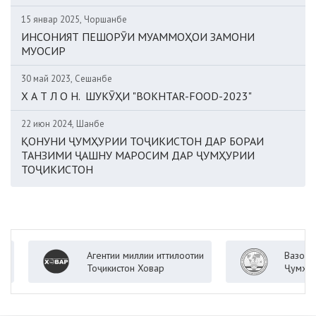
15 январ 2025, Чоршанбе
ИНСОНИЯТ ПЕШОРӮИ МУАММОҲОИ ЗАМОНИ
МУОСИР
30 май 2023, Сешанбе
Х А Т Л О Н. ШУКӮҲИ "BOKHTAR-FOOD-2023"
22 июн 2024, Шанбе
ҚОНУНИ ҶУМҲУРИИ ТОҶИКИСТОН ДАР БОРАИ
ТАНЗИМИ ҶАШНУ МАРОСИМ ДАР ҶУМҲУРИИ
ТОҶИКИСТОН
Агентии миллии иттилоотии
Вазорати кор
Тоҷикистон Ховар
Ҷумҳурии Тоҷ