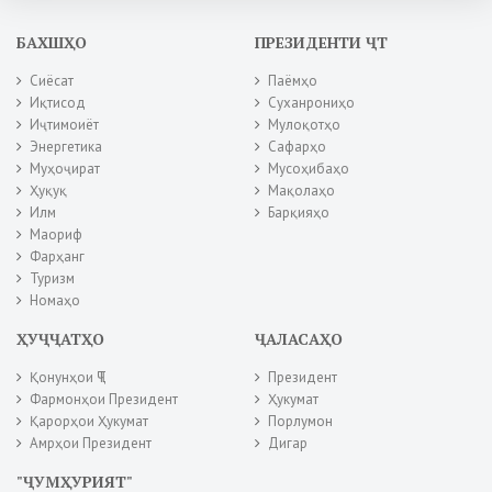
БАХШҲО
ПРЕЗИДЕНТИ ҶТ
Сиёсат
Паёмҳо
Иқтисод
Суханрониҳо
Иҷтимоиёт
Мулоқотҳо
Энергетика
Сафарҳо
Муҳоҷират
Мусоҳибаҳо
Ҳуқуқ
Мақолаҳо
Илм
Барқияҳо
Маориф
Фарҳанг
Туризм
Номаҳо
ҲУҶҶАТҲО
ҶАЛАСАҲО
Қонунҳои ҶТ
Президент
Фармонҳои Президент
Ҳукумат
Қарорҳои Ҳукумат
Порлумон
Амрҳои Президент
Дигар
"ҶУМҲУРИЯТ"