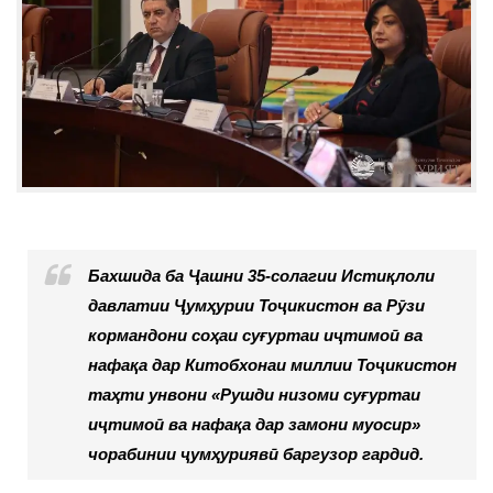
Бахшида ба Ҷашни 35-солагии Истиқлоли
давлатии Ҷумҳурии Тоҷикистон ва Рӯзи
кормандони соҳаи суғуртаи иҷтимоӣ ва
нафақа дар Китобхонаи миллии Тоҷикистон
таҳти унвони «Рушди низоми суғуртаи
иҷтимоӣ ва нафақа дар замони муосир»
чорабинии ҷумҳуриявӣ баргузор гардид.