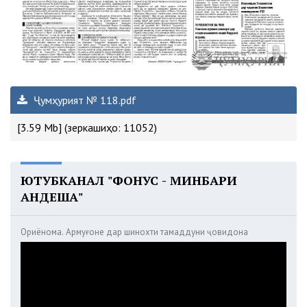
Ҷумҳурият № 118.pdf
[3.59 Mb] (зеркашиҳо: 11052)
ЮТУБКАНАЛ "ФОНУС - МИНБАРИ
АНДЕША"
Ориёнома. Армуғоне дар шинохти тамаддуни ҷовидона