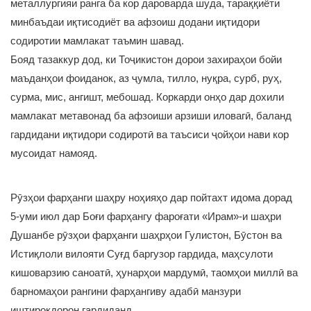
металлургияи ранга ба кор дароварда шуда, тараққиёти
минбаъдаи иқтисодиёт ва афзоиш додани иқтидори
содиротии мамлакат таъмин шавад.
Бояд тазаккур дод, ки Тоҷикистон дорои захираҳои бойи
маъданҳои фоиданок, аз ҷумла, тилло, нуқра, сурб, руҳ,
сурма, мис, ангишт, мебошад. Коркарди онҳо дар дохили
мамлакат метавонад ба афзоиши арзиши иловагӣ, баланд
гардидани иқтидори содиротӣ ва таъсиси ҷойҳои нави кор
мусоидат намояд.
Рӯзҳои фарҳанги шаҳру ноҳияҳо дар пойтахт идома дорад
5-уми июл дар Боғи фарҳангу фароғати «Ирам»-и шаҳри
Душанбе рӯзҳои фарҳанги шаҳрҳои Гулистон, Бӯстон ва
Истиқлоли вилояти Суғд баргузор гардида, маҳсулоти
кишоварзию саноатӣ, ҳунарҳои мардумӣ, таомҳои миллӣ ва
барномаҳои рангини фарҳангиву адабӣ манзури
иштирокдорон гардиданд.