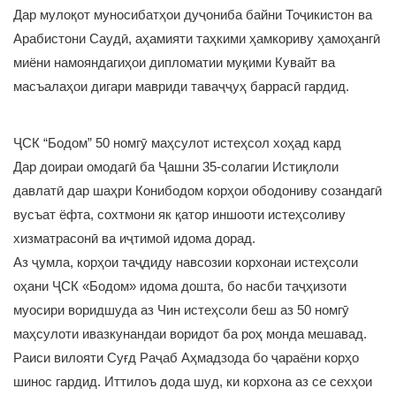
Дар мулоқот муносибатҳои дуҷониба байни Тоҷикистон ва
Арабистони Саудӣ, аҳамияти таҳкими ҳамкориву ҳамоҳангӣ
миёни намояндагиҳои дипломатии муқими Кувайт ва
масъалаҳои дигари мавриди таваҷҷуҳ баррасӣ гардид.
ҶСК “Бодом” 50 номгӯ маҳсулот истеҳсол хоҳад кард
Дар доираи омодагӣ ба Ҷашни 35-солагии Истиқлоли
давлатӣ дар шаҳри Конибодом корҳои ободониву созандагӣ
вусъат ёфта, сохтмони як қатор иншооти истеҳсоливу
хизматрасонӣ ва иҷтимоӣ идома дорад.
Аз ҷумла, корҳои таҷдиду навсозии корхонаи истеҳсоли
оҳани ҶСК «Бодом» идома дошта, бо насби таҷҳизоти
муосири воридшуда аз Чин истеҳсоли беш аз 50 номгӯ
маҳсулоти ивазкунандаи воридот ба роҳ монда мешавад.
Раиси вилояти Суғд Раҷаб Аҳмадзода бо ҷараёни корҳо
шинос гардид. Иттилоъ дода шуд, ки корхона аз се сехҳои