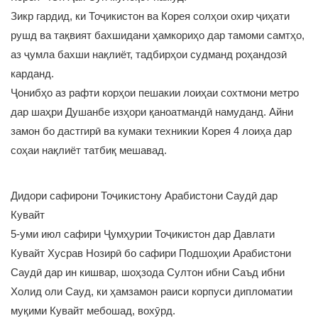
Зикр гардид, ки Тоҷикистон ва Корея солҳои охир ҷиҳати
рушд ва тақвият бахшидани ҳамкориҳо дар тамоми самтҳо,
аз ҷумла бахши нақлиёт, тадбирҳои судманд роҳандозӣ
карданд.
Ҷонибҳо аз рафти корҳои пешакии лоиҳаи сохтмони метро
дар шаҳри Душанбе изҳори қаноатмандӣ намуданд. Айни
замон бо дастгирӣ ва кумаки техникии Корея 4 лоиҳа дар
соҳаи нақлиёт татбиқ мешавад.
Дидори сафирони Тоҷикистону Арабистони Саудӣ дар
Кувайт
5-уми июл сафири Ҷумҳурии Тоҷикистон дар Давлати
Кувайт Хусрав Нозирӣ бо сафири Подшоҳии Арабистони
Саудӣ дар ин кишвар, шоҳзода Султон ибни Саъд ибни
Холид оли Сауд, ки ҳамзамон раиси корпуси дипломатии
муқими Кувайт мебошад, вохӯрд.