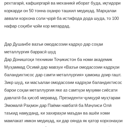
рехтагарӣ, кафшергарӣ ва механикӣ иборат буда, иқтидори
коркарди он 50 тонна оҳанро ташкил медиҳад. Марҳалаи
аввали корхона соли ҷорӣ ба истифода дода шуда, то 100
нафар соҳиби ҷойи кор мегардад.
Дар Душанбе вазъи омодасозии кадрҳо дар соҳаи
металлургия баррасӣ шуд
Дар Донишгоҳи техникии Тоҷикистон ба номи академик
Муҳаммад Осимӣ дар мавзуи «Вазъи омодасозии кадрҳои
баландихтисос дар самти металлургия» ҳамоиш доир гашт.
Зикр шуд, ки масъалаи омодасозии кадрҳои баландихтисос
барои соҳаи металлургия яке аз самтҳои муҳими сиёсати
давлатӣ ба ҳисоб меравад. Президенти ҷумҳурӣ муҳтарам
Эмомалӣ Раҳмон дар Паёми навбатӣ ба Маҷлиси Олӣ
таъкид намуданд, ки захираҳои маъдан ва ашёи хоми
мамлакат имкон медиҳад, ки дар оянда як қатор корхонаҳои