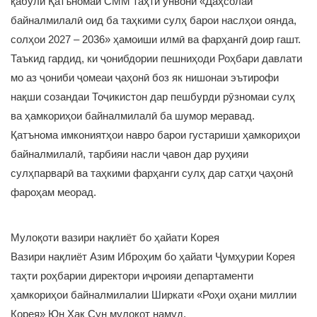
қабули Қатъномаи СММ таҳти унвони «Даҳсолаи
байналмилалӣ оид ба таҳкими сулҳ барои наслҳои оянда,
солҳои 2027 – 2036» ҳамоиши илмӣ ва фарҳангӣ доир гашт.
Таъкид гардид, ки ҷонибдории пешниҳоди Роҳбари давлати
мо аз ҷониби ҷомеаи ҷаҳонӣ боз як нишонаи эътирофи
нақши созандаи Тоҷикистон дар пешбурди рӯзномаи сулҳ
ва ҳамкориҳои байналмилалӣ ба шумор меравад.
Қатънома имкониятҳои навро барои густариши ҳамкориҳои
байналмилалӣ, тарбияи насли ҷавон дар руҳияи
сулҳпарварӣ ва таҳкими фарҳанги сулҳ дар сатҳи ҷаҳонӣ
фароҳам меорад.
Мулоқоти вазири нақлиёт бо ҳайати Корея
Вазири нақлиёт Азим Иброҳим бо ҳайати Ҷумҳурии Корея
таҳти роҳбарии директори иҷроияи департаменти
ҳамкориҳои байналмилалии Ширкати «Роҳи оҳани миллии
Корея» Юн Ҳак Сун мулоқот намуд.