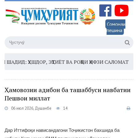
Сомонаи
пешина
ДИД: ҲУШДОР, ЭҲТИЁТ ВА РОҲҲОИ ҲИФЗИ САЛОМАТӢ
16:
Ҳамовозии адибон ба ташаббуси навбатии
Пешвои миллат
06 июл 2026, Душанбе
14
Дар Иттифоқи нависандагони Тоҷикистон бахшида ба