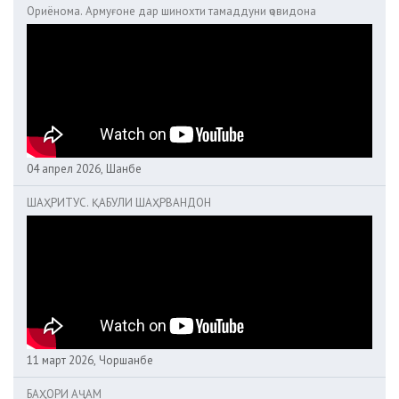
Ориёнома. Армуғоне дар шинохти тамаддуни ҷовидона
04 апрел 2026, Шанбе
ШАҲРИТУС. ҚАБУЛИ ШАҲРВАНДОН
11 март 2026, Чоршанбе
БАҲОРИ АҶАМ