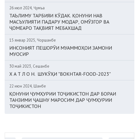
26 июл 2024, Ҷумъа
ТАЪЛИМУ ТАРБИЯИ КӮДАК. ҚОНУНИ НАВ
МАСЪУЛИЯТИ ПАДАРУ МОДАР, ОМӮЗГОР ВА
ҶОМЕАРО ТАҚВИЯТ МЕБАХШАД
15 январ 2025, Чоршанбе
ИНСОНИЯТ ПЕШОРӮИ МУАММОҲОИ ЗАМОНИ
МУОСИР
30 май 2023, Сешанбе
Х А Т Л О Н. ШУКӮҲИ "BOKHTAR-FOOD-2023"
22 июн 2024, Шанбе
ҚОНУНИ ҶУМҲУРИИ ТОҶИКИСТОН ДАР БОРАИ
ТАНЗИМИ ҶАШНУ МАРОСИМ ДАР ҶУМҲУРИИ
ТОҶИКИСТОН