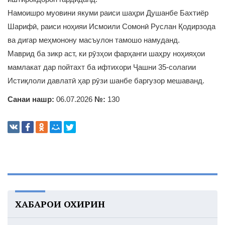
Намоишро муовини якуми раиси шаҳри Душанбе Бахтиёр
Шарифӣ, раиси ноҳияи Исмоили Сомонӣ Руслан Қодирзода
ва дигар меҳмонону масъулон тамошо намуданд.
Маврид ба зикр аст, ки рӯзҳои фарҳанги шаҳру ноҳияҳои
мамлакат дар пойтахт ба ифтихори Ҷашни 35-солагии
Истиқлоли давлатӣ ҳар рӯзи шанбе баргузор мешаванд.
Санаи нашр:
06.07.2026
№:
130
ХАБАРҲОИ ОХИРИН