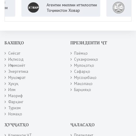
Агентии миллии иттилоотии
Вазорат
Тоҷикистон Ховар
Ҷумҳури
БАХШҲО
ПРЕЗИДЕНТИ ҶТ
Сиёсат
Паёмҳо
Иқтисод
Суханрониҳо
Иҷтимоиёт
Мулоқотҳо
Энергетика
Сафарҳо
Муҳоҷират
Мусоҳибаҳо
Ҳуқуқ
Мақолаҳо
Илм
Барқияҳо
Маориф
Фарҳанг
Туризм
Номаҳо
ҲУҶҶАТҲО
ҶАЛАСАҲО
Қонунҳои ҶТ
Президент