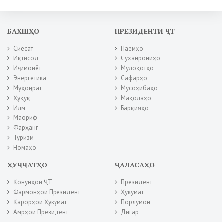
БАХШҲО
ПРЕЗИДЕНТИ ҶТ
Сиёсат
Паёмҳо
Иқтисод
Суханрониҳо
Иҷтимоиёт
Мулоқотҳо
Энергетика
Сафарҳо
Муҳоҷират
Мусоҳибаҳо
Ҳуқуқ
Мақолаҳо
Илм
Барқияҳо
Маориф
Фарҳанг
Туризм
Номаҳо
ҲУҶҶАТҲО
ҶАЛАСАҲО
Қонунҳои ҶТ
Президент
Фармонҳои Президент
Ҳукумат
Қарорҳои Ҳукумат
Порлумон
Амрҳои Президент
Дигар