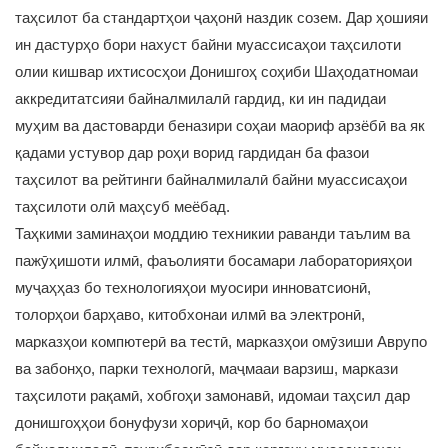
таҳсилот ба стандартҳои ҷаҳонӣ наздик созем. Дар ҳошияи
ин дастурҳо бори нахуст байни муассисаҳои таҳсилоти
олии кишвар ихтисосҳои Донишгоҳ соҳиби Шаҳодатномаи
аккредитатсияи байналмилалӣ гардид, ки ин падидаи
муҳим ва дастоварди беназири соҳаи маориф арзёбӣ ва як
қадами устувор дар роҳи ворид гардидан ба фазои
таҳсилот ва рейтинги байналмилалӣ байни муассисаҳои
таҳсилоти олӣ маҳсуб меёбад.
Таҳкими заминаҳои моддию техникии раванди таълим ва
пажӯҳишоти илмӣ, фаъолияти босамари лабораторияҳои
муҷаҳҳаз бо технологияҳои муосири инноватсионӣ,
толорҳои барҳаво, китобхонаи илмӣ ва электронӣ,
марказҳои компютерӣ ва тестӣ, марказҳои омӯзиши Аврупо
ва забонҳо, парки технологӣ, маҷмааи варзиш, маркази
таҳсилоти рақамӣ, хобгоҳи замонавӣ, идомаи таҳсил дар
донишгоҳҳои бонуфузи хориҷӣ, кор бо барномаҳои