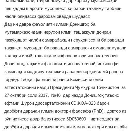
байналмилалӣ, таҷрибаомӯзӣ дар коргоҳу муассисаҳои
пешқадам шароити мусоидест, ки барои таълиму тарбияи
насли ояндасоз фароҳам оварда шудааст.
Дар ин давра фаъолияти илмии Донишгоҳ ба
мутамарказондани неруҳои илмӣ, ташаккули доираи
пажӯҳишот, ҷалби самарабахши неруҳои зеҳнӣ ба раванди
таҳқиқот, мусоидат ба раванди самараноки омода намудани
кадрҳои илмӣ, ташаккули инфрасохтори инноватсионии
Донишгоҳ, таҳкими фаъолияти инноватсионӣ, инкишофи
заминаҳои моддиву техникии раванди корҳои илмӣ равона
гардид. Тибқи фармоиши раиси Комиссияи олии
аттестатсионии назди Президенти Ҷумҳурии Тоҷикистон аз
27 октябри соли 2017, №46 дар назди Донишгоҳ таъсис
ёфтани Шурои диссертатсионии 6D.KOA-023 барои
дарёфти дараҷаи илмии доктори фалсафа (PhD), доктор аз
рӯи ихтисос доир ба ихтисоси 6D050600 – иқтисодиёт ва
дарёфти дараҷаи илмии номзади илм ва доктори илм аз рӯи