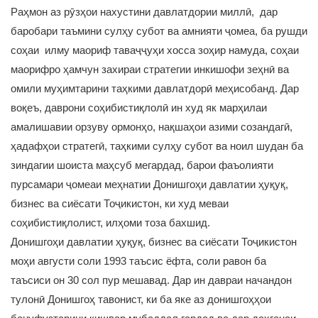
Раҳмон аз рӯзҳои нахустини давлатдории миллӣ, дар
баробари таъмини сулҳу субот ва амнияти ҷомеа, ба рушди
соҳаи илму маориф таваҷҷуҳи хосса зоҳир намуда, соҳаи
маорифро ҳамчун захираи стратегии инкишофи зеҳнӣ ва
омили муҳимтарини таҳкими давлатдорӣ меҳисобанд. Дар
воқеъ, даврони соҳибистиқлолӣ ин худ як марҳилаи
амалишавии орзуву ормонҳо, нақшаҳои азими созандагӣ,
ҳадафҳои стратегӣ, таҳкими сулҳу субот ва ноил шудан ба
зиндагии шоиста маҳсуб мегардад, барои фаъолияти
пурсамари ҷомеаи меҳнатии Донишгоҳи давлатии ҳуқуқ,
бизнес ва сиёсати Тоҷикистон, ки худ меваи
соҳибистиқлолист, илҳоми тоза бахшид.
Донишгоҳи давлатии ҳуқуқ, бизнес ва сиёсати Тоҷикистон
моҳи августи соли 1993 таъсис ёфта, соли равон ба
таъсиси он 30 сол пур мешавад. Дар ин давраи начандон
тулонӣ Донишгоҳ тавонист, ки ба яке аз донишгоҳҳои