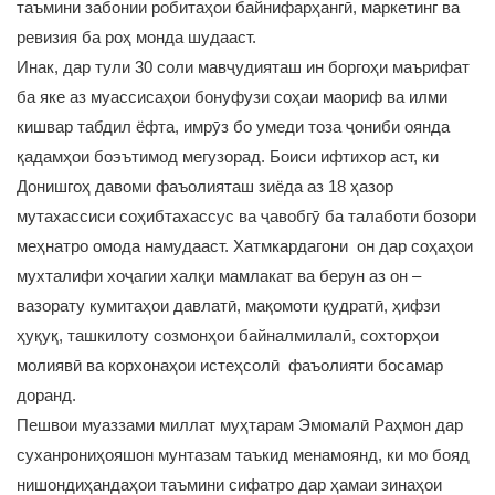
таъмини забонии робитаҳои байнифарҳангӣ, маркетинг ва
ревизия ба роҳ монда шудааст.
Инак, дар тули 30 соли мавҷудияташ ин боргоҳи маърифат
ба яке аз муассисаҳои бонуфузи соҳаи маориф ва илми
кишвар табдил ёфта, имрӯз бо умеди тоза ҷониби оянда
қадамҳои боэътимод мегузорад. Боиси ифтихор аст, ки
Донишгоҳ давоми фаъолияташ зиёда аз 18 ҳазор
мутахассиси соҳибтахассус ва ҷавобгӯ ба талаботи бозори
меҳнатро омода намудааст. Хатмкардагони он дар соҳаҳои
мухталифи хоҷагии халқи мамлакат ва берун аз он –
вазорату кумитаҳои давлатӣ, мақомоти қудратӣ, ҳифзи
ҳуқуқ, ташкилоту созмонҳои байналмилалӣ, сохторҳои
молиявӣ ва корхонаҳои истеҳсолӣ фаъолияти босамар
доранд.
Пешвои муаззами миллат муҳтарам Эмомалӣ Раҳмон дар
суханрониҳояшон мунтазам таъкид менамоянд, ки мо бояд
нишондиҳандаҳои таъмини сифатро дар ҳамаи зинаҳои