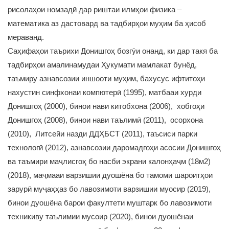
рисолаҳои номзадӣ дар риштаи илмҳои физика –
математика аз дастовард ва тадбирҳои муҳим ба ҳисоб
мераванд.
Саҳифаҳои таърихи Донишгоҳ бозгӯи онанд, ки дар такя ба
тадбирҳои амалинамудаи Ҳукумати мамлакат бунёд,
таъмиру азнавсозии иншооти муҳим, бахусус ифтитоҳи
нахустин синфхонаи компютерӣ (1995), матбааи хурди
Донишгоҳ (2000), бинои нави китобхона (2006), хобгоҳи
Донишгоҳ (2008), бинои нави таълимӣ (2011), осорхона
(2010), Литсейи назди ДДҲБСТ (2011), таъсиси парки
технологӣ (2012), азнавсозии даромадгоҳи асосии Донишгоҳ
ва таъмири маҷлисгоҳ бо насби экрани калонҳаҷм (18м2)
(2018), маҷмааи варзишии дуошёна бо тамоми шароитҳои
зарурӣ муҷаҳҳаз бо лавозимоти варзишии муосир (2019),
бинои дуошёна барои факултети муштарк бо лавозимоти
техникиву таълимии мусоир (2020), бинои дуошёнаи