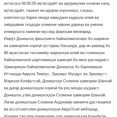
ихтисоси 08.00.05-иқтисодиёт ва идоракунии хоҷагии халқ:
иқтисодиёт, ташкил ва идораи корхонаҳо, соҳаҳо,
комплексҳо барои омода намудани кадрҳои илмӣ ва
зиёдшавии теъдоди олимони ҷавони дараҷа ва унвони
илмидошта заминаи мусоид фароҳам меоварад.
Имрӯз Донишгоҳ фаъолияти байналмилалиро бо шарикон
ва ҳамкорони хориҷӣ густариш бахшида, дар ин раванд бо
86 муассисаи таълимиву марказҳои илмӣ ва созмонҳои
байналмилалӣ шартномаҳои ҳамкорӣ ба имзо расондааст.
Ҳамкориҳои байналмилалии Донишгоҳ бо барномаҳои
Иттиҳоди Аврупо Темпус, Эразмус Мундус ва Эразмус+,
Маркази Конфутсий, Донишгоҳи Созмони ҳамкории Шанхай
ва дигар донишгоҳҳои хориҷӣ ба роҳ монда шудааст.
Донишгоҳ узви донишгоҳҳои Созмони ҳамкории Шанхай,
Лигаи донишгоҳии Созмони Аҳдномаи амнияти дастаҷамъӣ
ва ассотсиатсияи донишгоҳҳои АвруОсиё мебошад.
Идомаи таҳсили донишҷӯён дар донишгоҳҳои бонуфузи