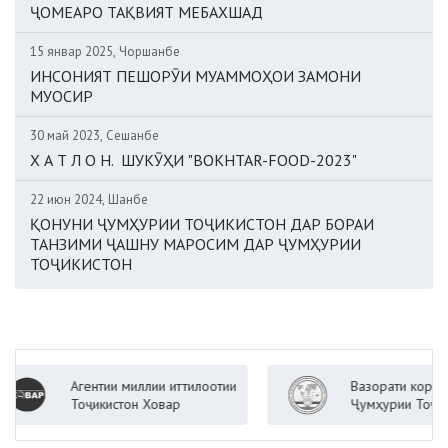
ҶОМЕАРО ТАҚВИЯТ МЕБАХШАД
15 январ 2025, Чоршанбе
ИНСОНИЯТ ПЕШОРӮИ МУАММОҲОИ ЗАМОНИ
МУОСИР
30 май 2023, Сешанбе
Х А Т Л О Н. ШУКӮҲИ "BOKHTAR-FOOD-2023"
22 июн 2024, Шанбе
ҚОНУНИ ҶУМҲУРИИ ТОҶИКИСТОН ДАР БОРАИ
ТАНЗИМИ ҶАШНУ МАРОСИМ ДАР ҶУМҲУРИИ
ТОҶИКИСТОН
Агентии миллии иттилоотии
Вазорати корҳои хориҷии
Тоҷикистон Ховар
Ҷумҳурии Тоҷикистон