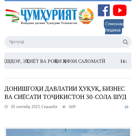
Сомонаи
пешина
ЭҲТИЁТ ВА РОҲҲОИ ҲИФЗИ САЛОМАТӢ
16:35 –
ШОМИ Ш
ДОНИШГОҲИ ДАВЛАТИИ ҲУҚУҚ, БИЗНЕС
ВА СИЁСАТИ ТОҶИКИСТОН 30-СОЛА ШУД
05 сентябр 2023, Сешанбе
669