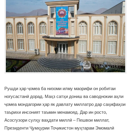
Рушди ҳар ҷомеа ба низоми илму маорифи он робитаи
ногусастанӣ дорад. Маҳз сатҳи дониш ва саводнокии аҳли
ҷомеа мондагории ҳар як давлату миллатро дар саҳифаҳои
таърихи инсоният таъмин менамояд. Дар ин росто,
Асосгузори сулҳу ваҳдати миллӣ – Пешвои миллат,
Президенти Ҷумҳурии Тоҷикистон муҳтарам Эмомалӣ