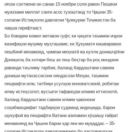
оғози сохтмони он санаи 15 ноябри соли равон Пешвои
муаззами миллат санги асос гузоштанд то Ҷашни 35-
солагии Истиқлоли давлатии Ҷумҳурии Тоҷикистон ба
нақша гирифтааст.
Бо боварии комил метавон гуфт, ки ҷиҳати таъмини иҷрои
вазифаҳои муҳиму муҳташаме, ки Ҳукумати кишварамон
пешбинӣ менамояд, ҷомеаи меҳнатӣ ва кулли донишҷӯёни
Донишгоҳ ба хотири беш аз пеш беҳтар ба роҳ мондани
раванди таълиму тарбия, баланд бардоштани савияи
дониши мутахассисони ояндасози Меҳан, таъмини
пешрафти илм, татбиқи усулҳои инноватсионӣ, робитаи
илму истеҳсолот, вусъати тафаккури илмию иттилоотӣ,
баланд бардоштани савияи илмии ҷавонони
соҳибмаърифат тадбирҳои судманд андешида, барои
шукуфоӣ ва пешрафти Ватани азизамон кӯшишу ғайрат
менамоянд ва Ҷашни барои ҳар яки мо муқаддас – 35-
солагии Истиқлоли давлатиамонро бо дастовардҳои