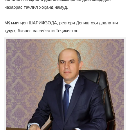
назаррас таҷлил хоҳанд намуд.
Мӯъминҷон ШАРИФЗОДА, ректори Донишгоҳи давлатии
ҳуқуқ, бизнес ва сиёсати Тоҷикистон