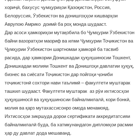
хориҷӣ, бахусус ҷумҳуриҳои Қазоқистон, Россия,
Белоруссия, Ӯзбекистон ва донишгоҳҳои кишварҳои
Аврупою Амрико доимӣ ба роҳ монда шудааст.
Дар асоси ҳамкориҳои мутақобила бо Ҷумҳурии Ӯзбекистон
байни вазоратҳои маориф ва илми Ҷумҳурии Тоҷикистон ва
Ҷумҳурии Ӯзбекистон шартномаи ҳамкорӣ ба тасвиб
расида, дар ҳамкории Донишкадаи ҳуқуқшиносии Тошкент,
Донишкадаи молияи Тошкент ва Донишгоҳи давлатии ҳуқуқ,
бизнес ва сиёсати Тоҷикистон дар пойгоҳи ҷониби
тоҷикистонӣ сохтори нави таълимӣ – факултети муштарак
ташкил шудааст. Факултети муштарак аз рӯи ихтисосҳои
ҳуқуқшиносӣ ва ҳуқуқшиносии байналмилалӣ, кори бонкӣ,
молия ва қарз мутахассисонро омода менамояд.
Ихтисосҳои зикршуда дорои сертификати аккредитатсияи
байналмилалӣ буда, ба хатмкунандагон дипломҳои расмии
ҳар ду давлат дода мешаванд.