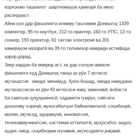
корхонаю ташкилот шартномаҳои ҳамкорӣ ба имзо
расондааст.
Айни ҳол дар фаъолияти илмиву таълимии Донишгоҳ 1339
компютер, 95-то ноутбук, 212-то принтер, 160-то УПС, 12-то
сканер, 193 проектор, 61 тахтаи электронӣ ва 201
камераҳои назоратӣ ва 39-то телевизор мавриди истифода
қарор дорад.
Зикр кардан ба маврид аст, ки дар солҳои аввали
фаъолияти худ Донишгоҳ танҳо аз рӯи 7 ихтисос
мутахассис омода менамуд. Ҳоло бошад, омода намудани
мутахассисон аз рӯи 43 ихтисоси наву замонавӣ, вобаста
ба самтҳои ҳуқуқшиносӣ, хадамоти гумрук, сиёсати
дохиливу хориҷӣ, муносибатҳои байналмилалӣ, соҳибкорӣ,
молия, иқтисод, идоракунӣ, инноватсия,
телекоммуникатсия, системаи иттилоотӣ, муҳосибот, андоз,
аудит, омор, соҳибкории иҷтимоӣ, иқтисодиёти рақамӣ,