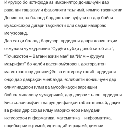
Имрӯзҳо бо истифода аз имкониятҳо донишҷӯён дар
раванди ташаккули фаъолияти таълимӣ, илмию таҳқиқотии
Донишгоҳ ва баланд бардоштани нуфузи он дар байни
муассисаҳои дигари таҳсилоти олӣ саҳми назаррас
мегузоранд.
Дар сатҳи баланд баргузор гардидани даври донишгоҳии
озмунҳои ҷумҳуриявии “Фурӯғи субҳи доноӣ китоб аст”,
“Тоҷикистон – Ватани азизи ман” ва “Илм – фурӯғи
маърифат” бо ҷалби васеи омӯзгорон, докторантон,
магистрантону донишҷӯён ва иштироку ғолиб гардидани
онҳо дар давраҳои минбаъда, ғолибияти донишҷӯён дар
олимпиадаҳои илмӣ ва мусобиқаҳои варзишии
байналмилаливу ҷумҳуриявӣ, дар доираи эълон гардидани
Бистсолаи омӯзиш ва рушди фанҳои табиатшиносӣ, дақиқ
ва риёзӣ дар соҳаи илму маориф ҷорӣ намудани
ихтисосҳои информатика, математика – информатика,
соҳибкории иҷтимоӣ, иқтисодиёти рақамӣ, ҳимояи