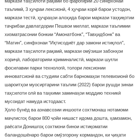
маркази таҳсилоти рақамӣ бо фарогирии 20 синфхонаи
таълимӣ, 3 ҳуҷраи лексионӣ, 4 ҳуҷраи корӣ барои устодон,
маркази тестӣ, ҳуҷраҳои алоҳида барои маркази таҳқиқотии
таҷрибаи давлатдории Пешвои миллат, маркази таълимии
хизматрасонии бонкии “Амонатбонк”, “Тавҳидбонк” ва
“Матин”, синфхонаи “Иқтисодиёт дар замони истиқлол”,
маркази таҳсилоти рақамӣ, маркази омӯзиши забонҳои
хориҷӣ, лабораторияи криминалистӣ, маркази шуғли
фосилавии парки технологӣ, толори лексионии
инноватсионӣ ва студияи сабти барномаҳои телевизионӣ бо
шароитҳои муосиртарини таълим (2022) барои рушди зинаи
таҳсилоти олӣ ва таҳкими заминаҳои моддию техникӣ
мусоидат намуда истодааст.
Ҳоло бунёд ва азнавсозии иншооти сохтмонаш нотамоми
маҷлисгоҳ барои 800 ҷойи нишаст идома дошта, ҳамзамон,
раёсати Донишгоҳ сохтмони бинои истиқоматии
баландошёнаро барои омӯзгорону кормандон, ки ҷиҳати