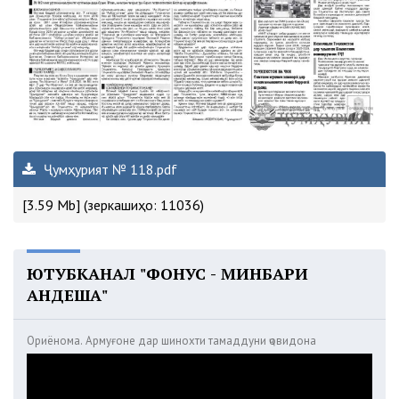
Ҷумҳурият № 118.pdf
[3.59 Mb] (зеркашиҳо: 11036)
ЮТУБКАНАЛ "ФОНУС - МИНБАРИ
АНДЕША"
Ориёнома. Армуғоне дар шинохти тамаддуни ҷовидона