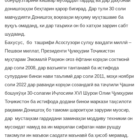
бонуфузтарини кишвар мубаддал гардад ва дар даҳгонаи
донишгоҳҳои беҳтарин қарор бигирад. Дар тули 30 соли
мавҷудияти Донишгоҳ воқеаҳои муҳиму муҳташаме ба
вуқуъ омаданд, ки дар таърихи он бо хатҳои заррин сабт
шудаанд.
Бахусус, бо ташрифи Асосгузори сулҳу ваҳдати миллӣ –
Пешвои миллат, Президенти Ҷумҳурии Тоҷикистон
муҳтарам Эмомалӣ Раҳмон оғоз ёфтани корҳои сохтмонӣ
дар соли 2008, дар вазъияти тантанавӣ ба истифода
супурдани бинои нави таълимӣ дар соли 2011, моҳи ноябри
соли 2022 дар раванди корҳои созандагӣ ва таҷлили Ҷашни
бошукӯҳи 30-солагии Иҷлосияи XVI Шурои Олии Ҷумҳурии
Тоҷикистон ба истифода додани бинои маркази таҳсилоти
рақамии Донишгоҳ бо тамоми шароитҳои зарурии муосир,
дар мустаҳкам гардидани заминаҳои моддиву техникии он
мусоидат намуд ва ин марҳилаи сифатан нави рушду
такомули ин маъвои саодати маънавӣ ба ҳисоб меравад.