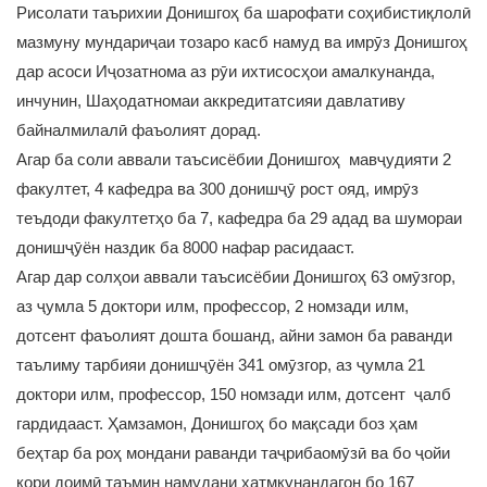
Рисолати таърихии Донишгоҳ ба шарофати соҳибистиқлолӣ
мазмуну мундариҷаи тозаро касб намуд ва имрӯз Донишгоҳ
дар асоси Иҷозатнома аз рӯи ихтисосҳои амалкунанда,
инчунин, Шаҳодатномаи аккредитатсияи давлативу
байналмилалӣ фаъолият дорад.
Агар ба соли аввали таъсисёбии Донишгоҳ мавҷудияти 2
факултет, 4 кафедра ва 300 донишҷӯ рост ояд, имрӯз
теъдоди факултетҳо ба 7, кафедра ба 29 адад ва шумораи
донишҷӯён наздик ба 8000 нафар расидааст.
Агар дар солҳои аввали таъсисёбии Донишгоҳ 63 омӯзгор,
аз ҷумла 5 доктори илм, профессор, 2 номзади илм,
дотсент фаъолият дошта бошанд, айни замон ба раванди
таълиму тарбияи донишҷӯён 341 омӯзгор, аз ҷумла 21
доктори илм, профессор, 150 номзади илм, дотсент ҷалб
гардидааст. Ҳамзамон, Донишгоҳ бо мақсади боз ҳам
беҳтар ба роҳ мондани раванди таҷрибаомӯзӣ ва бо ҷойи
кори доимӣ таъмин намудани хатмкунандагон бо 167