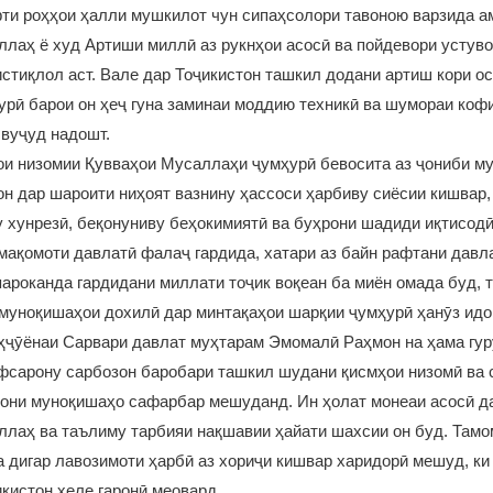
ти роҳҳои ҳалли мушкилот чун сипаҳсолори тавоною варзида а
лаҳ ё худ Артиши миллӣ аз рукнҳои асосӣ ва пойдевори устуво
стиқлол аст. Вале дар Тоҷикистон ташкил додани артиш кори ос
урӣ барои он ҳеҷ гуна заминаи моддию техникӣ ва шумораи коф
 вуҷуд надошт.
ои низомии Қувваҳои Мусаллаҳи ҷумҳурӣ бевосита аз ҷониби м
 дар шароити ниҳоят вазнину ҳассоси ҳарбиву сиёсии кишвар,
гу хунрезӣ, беқонуниву беҳокимиятӣ ва буҳрони шадиди иқтисод
мақомоти давлатӣ фалаҷ гардида, хатари аз байн рафтани давл
пароканда гардидани миллати тоҷик воқеан ба миён омада буд, 
муноқишаҳои дохилӣ дар минтақаҳои шарқии ҷумҳурӣ ҳанӯз идо
ҳҷӯёнаи Сарвари давлат муҳтарам Эмомалӣ Раҳмон на ҳама гур
фсарону сарбозон баробари ташкил шудани қисмҳои низомӣ ва 
дони муноқишаҳо сафарбар мешуданд. Ин ҳолат монеаи асосӣ д
лаҳ ва таълиму тарбияи нақшавии ҳайати шахсии он буд. Тамо
а дигар лавозимоти ҳарбӣ аз хориҷи кишвар харидорӣ мешуд, ки
кистон хеле гаронӣ меовард.