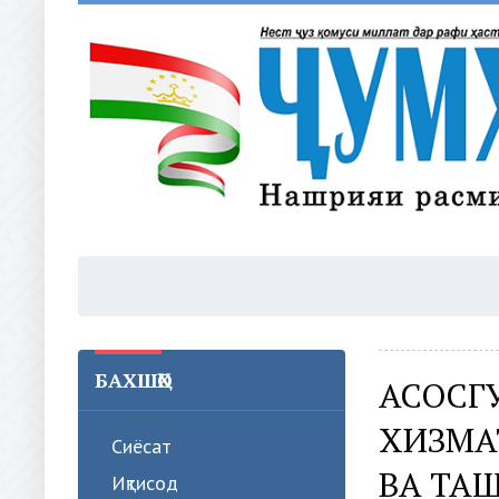
БАХШҲО
АСОСГ
ХИЗМА
Сиёсат
ВА ТА
Иқтисод