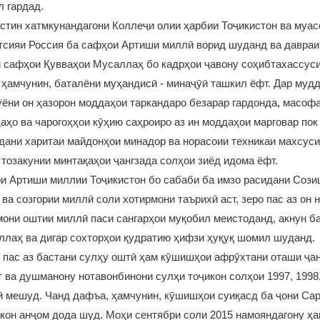
 гардад.
стин хатмкунандагони Коллеҷи олии ҳарбии Тоҷикистон ва муас
тсияи Россия ба сафҳои Артиши миллӣ ворид шуданд ва давраи
 сафҳои Қувваҳои Мусаллаҳ бо кадрҳои ҷавону соҳибтахассуси
 ҳамчунин, баталёни муҳандисӣ - минаҷӯӣ ташкил ёфт. Дар муд
ёни он ҳазорон моддаҳои таркандаро безарар гардонда, масофа
аҳо ва чарогоҳҳои кӯҳию саҳроиро аз ин моддаҳои марговар пок
дани харитаи майдонҳои минадор ва норасоии техникаи махсуси
 тозакунии минтақаҳои ҷангзада солҳои зиёд идома ёфт.
ои Артиши миллии Тоҷикистон бо сабаби ба имзо расидани Соз
 ва созгории миллӣ соли хотирмони таърихӣ аст, зеро пас аз он 
амони оштии миллӣ паси сангарҳои муқобил меистоданд, акнун б
ллаҳ ва дигар сохторҳои қудратию ҳифзи ҳуқуқ шомил шуданд.
пас аз бастани сулҳу оштӣ ҳам кӯшишҳои афрӯхтани оташи ҷан
 ва душманону нотавонбинони сулҳи тоҷикон солҳои 1997, 1998,
ӣ мешуд. Чанд дафъа, ҳамчунин, кӯшишҳои суиқасд ба ҷони Са
кон анҷом дода шуд. Моҳи сентябри соли 2015 намояндагону ҳ