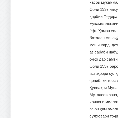
касбӣ мукаммал
Соли 1997 наху
ҳарбии Федера
мукаммалсозии
ёфт. Ҳамон сол
баталён минаҷӯ
мошингард, деҳ
аз сабаби набу
онҳо дар самти
Соли 1997 бар
истиқрори сулҳ
ҷониб, ки то з
Қувваҳои Муса
Мутаассифона, 
хоинони миллат
аз он ҳам амал
сулҳовари тоҷи