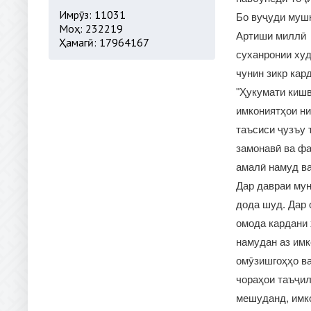
Имрӯз: 11031
Бо вуҷуди муш
Моҳ: 232219
Артиши миллӣ 
Ҳамагӣ: 17964167
суханронии худ
чунин зикр кар
"Ҳукумати кишв
имкониятҳои ни
таъсиси ҷузъу 
замонавӣ ва фа
амалӣ намуд ва
Дар давраи мун
дода шуд. Дар 
омода кардани 
намудан аз имк
омӯзишгоҳҳо в
чораҳои таъҷи
мешуданд, имко