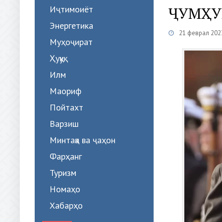
Иҷтимоиёт
ҶУМҲУ
Энергетика
21 феврал 202
Муҳоҷират
Ҳуқуқ
Илм
Маориф
Пойтахт
Варзиш
Минтақа ва ҷаҳон
Фарҳанг
Туризм
Номаҳо
Хабарҳо