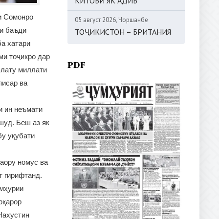
КИТОБИ ЯК АДИБ
и Сомонро
05 август 2026, Чоршанбе
ки баъди
ТОҶИКИСТОН – БРИТАНИЯ
ба хатари
ми тоҷикро дар
PDF
влату миллати
писар ва
и ин неъмати
шуд. Беш аз як
бу уқубати
аору номус ва
 гирифтанд.
умҳурии
рқарор
Нахустин