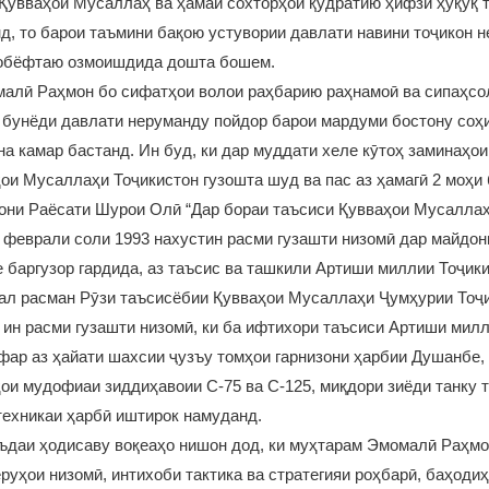
Қувваҳои Мусаллаҳ ва ҳамаи сохторҳои қудратию ҳифзи ҳуқуқ 
д, то барои таъмини бақою устувории давлати навини тоҷикон н
тобёфтаю озмоишдида дошта бошем.
алӣ Раҳмон бо сифатҳои волои раҳбарию раҳнамоӣ ва сипаҳс
 бунёди давлати неруманду пойдор барои мардуми бостону со
на камар бастанд. Ин буд, ки дар муддати хеле кӯтоҳ заминаҳои
ои Мусаллаҳи Тоҷикистон гузошта шуд ва пас аз ҳамагӣ 2 моҳи 
они Раёсати Шурои Олӣ “Дар бораи таъсиси Қувваҳои Мусалла
3 феврали соли 1993 нахустин расми гузашти низомӣ дар майдони
баргузор гардида, аз таъсис ва ташкили Артиши миллии Тоҷик
рал расман Рӯзи таъсисёбии Қувваҳои Мусаллаҳи Ҷумҳурии Тоҷ
 ин расми гузашти низомӣ, ки ба ифтихори таъсиси Артиши мил
афар аз ҳайати шахсии ҷузъу томҳои гарнизони ҳарбии Душанбе,
и мудофиаи зиддиҳавоии С-75 ва С-125, миқдори зиёди танку т
 техникаи ҳарбӣ иштирок намуданд.
ъдаи ҳодисаву воқеаҳо нишон дод, ки муҳтарам Эмомалӣ Раҳмо
руҳои низомӣ, интихоби тактика ва стратегияи роҳбарӣ, баҳодиҳ