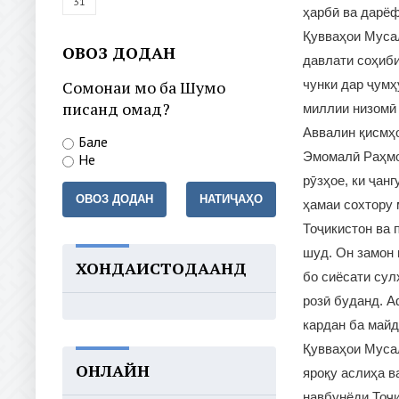
31
ҳарбӣ ва дарёф
Қувваҳои Мусал
ОВОЗ ДОДАН
давлати соҳиби
Сомонаи мо ба Шумо
чунки дар ҷумҳ
писанд омад?
миллии низомӣ
Аввалин қисмҳ
Бале
Эмомалӣ Раҳмон
Не
рӯзҳое, ки ҷан
ОВОЗ ДОДАН
НАТИҶАҲО
ҳамаи сохтору 
Тоҷикистон ва 
шуд. Он замон 
ХОНДАИСТОДААНД
бо сиёсати сул
розӣ буданд. А
кардан ба май
Қувваҳои Мусал
ОНЛАЙН
яроқу аслиҳа в
навбунёди Тоҷи