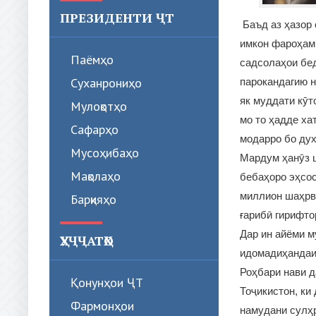
ПРЕЗИДЕНТИ ҶТ
Баъд аз ҳазор 
имкон фароҳам 
Паёмҳо
садсолаҳои бед
Суханрониҳо
парокандагию н
як муддати кӯт
Мулоқотҳо
мо то ҳадде ха
Сафарҳо
модарро бо дух
Мусоҳибаҳо
Мардум ҳанӯз 
Мақолаҳо
бебаҳоро эҳсос
миллион шаҳрва
Барқияҳо
ғарибӣ гирифт
Дар ин айёми м
ҲУҶҶАТҲО
идомадиҳандаи
Роҳбари нави д
Қонунҳои ҶТ
Тоҷикистон, ки
Фармонҳои
намудани сулҳр