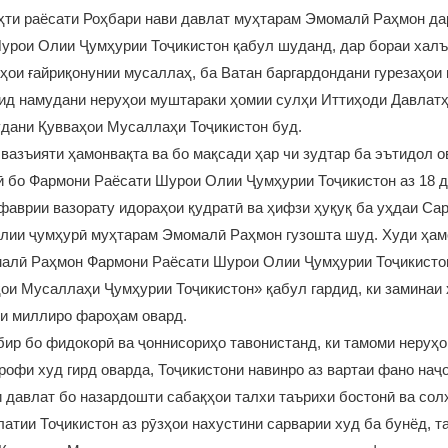
аҳти раёсати Роҳбари нави давлат муҳтарам Эмомалӣ Раҳмон д
урои Олии Ҷумҳурии Тоҷикистон қабул шуданд, дар бораи халъ
ҳои ғайриқонунии мусаллаҳ, ба Ватан баргардондани гурезаҳои 
рид намудани неруҳои муштараки ҳомии сулҳи Иттиҳоди Давлат
удани Қувваҳои Мусаллаҳи Тоҷикистон буд.
вазъияти ҳамонвақта ва бо мақсади ҳар чи зудтар ба эътидол 
ӣ бо Фармони Раёсати Шурои Олии Ҷумҳурии Тоҷикистон аз 18 
фаврии вазорату идораҳои қудратӣ ва ҳифзи ҳуқуқ ба уҳдаи Сар
лии ҷумҳурӣ муҳтарам Эмомалӣ Раҳмон гузошта шуд. Худи ҳамо
алӣ Раҳмон Фармони Раёсати Шурои Олии Ҷумҳурии Тоҷикисто
ои Мусаллаҳи Ҷумҳурии Тоҷикистон» қабул гардид, ки заминаи 
и миллиро фароҳам овард.
ир бо фидокорӣ ва ҷоннисориҳо тавонистанд, ки тамоми неруҳ
рофи худ гирд оварда, Тоҷикистони навинро аз вартаи фано наҷ
 давлат бо назардошти сабақҳои талхи таърихи бостонӣ ва сол
атии Тоҷикистон аз рӯзҳои нахустини сарварии худ ба бунёд, т