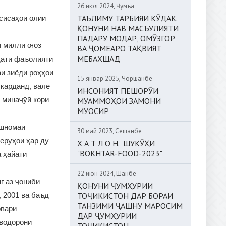
26 июл 2024, Ҷумъа
ТАЪЛИМУ ТАРБИЯИ КӮДАК.
сисаҳои олии
ҚОНУНИ НАВ МАСЪУЛИЯТИ
ПАДАРУ МОДАР, ОМӮЗГОР
 миллӣ оғоз
ВА ҶОМЕАРО ТАҚВИЯТ
МЕБАХШАД
дати фаъолияти
и зиёди роҳҳои
15 январ 2025, Чоршанбе
 карданд, вале
ИНСОНИЯТ ПЕШОРӮИ
 минаҷӯӣ кори
МУАММОҲОИ ЗАМОНИ
МУОСИР
ишномаи
30 май 2023, Сешанбе
неруҳои ҳар ду
Х А Т Л О Н. ШУКӮҲИ
"BOKHTAR-FOOD-2023"
а ҳайати
22 июн 2024, Шанбе
г аз ҷониби
ҚОНУНИ ҶУМҲУРИИ
ТОҶИКИСТОН ДАР БОРАИ
 2001 ва баъд
ТАНЗИМИ ҶАШНУ МАРОСИМ
рвари
ДАР ҶУМҲУРИИ
аводорони
ТОҶИКИСТОН