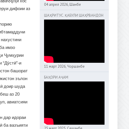
таваҷҷуҳи хос
04 апрел 2026, Шанбе
еруи дифоии аз
ШАҲРИТУС. ҚАБУЛИ ШАҲРВАНДОН
олорию
ҳибтамаддуни
 нахустини
ба имзо
ҳи Ҷумҳурии
 “Дӯстӣ”-и
11 март 2026, Чоршанбе
истон башорат
БАҲОРИ АҶАМ
икистон эълон
лӣ доир шуда
 беш аз 20
уп, авиатсияи
н дар идораи
ӣ ба вазъияти
25 март 2025, Сешанбе