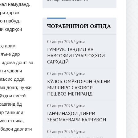
мал намуданд.
ри ҳар як
он набуд,
ЧОРАБИНИҲОИ ОЯНДА
ии кадрҳои
07 август 2026, Ҷумъа
уҳтарам
ГУМРУК. ТАҶДИД ВА
 яъне дар
НАВСОЗИИ ГУЗАРГОҲҲОИ
САРҲАДӢ
ӣ идома дошт ва
ати ҷавони
07 август 2026, Ҷумъа
таъсис дода
КӮЛОБ. ОМӮЗГОРОН ҶАШНИ
МИЛЛИРО САЗОВОР
ма дошт, чунки
ПЕШВОЗ МЕГИРАНД
ӯҳҳои сиёсӣ
савганд ёд
07 август 2026, Ҷумъа
ар ташкили
ГАНҶИНАҲОИ ДИЁРИ
ЗЕБОМАНЗАРИ БАЛҶУВОН
ми техника,
 барои давлати
07 август 2026, Ҷумъа