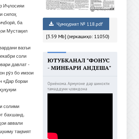
ар Иҷлосияи
и силоҳ
иҷборӣ, ба
Ҷумҳурият № 118.pdf
ҳои Мустақил
[3.59 Mb] (зеркашиҳо: 11050)
овардани вазъи
декабри соли
ЮТУБКАНАЛ "ФОНУС
вари давлат -
- МИНБАРИ АНДЕША"
н рӯз бо имзои
н «Дар бораи
Ориёнома. Армуғоне дар шинохти
тамаддуни ҷовидона
ҳуқуқии
ои солими
от бахшанд.
ҳои аввали
аҳкиму тақвият