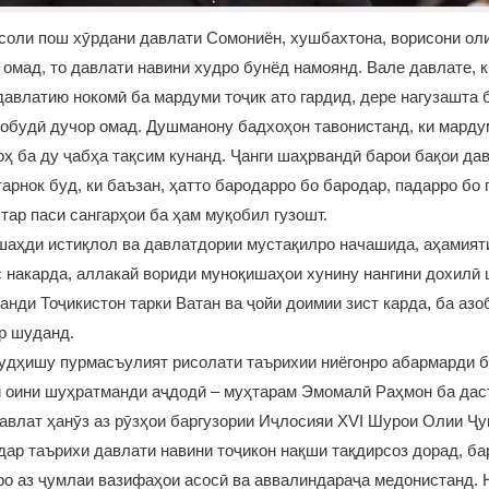
соли пош хӯрдани давлати Сомониён, хушбахтона, ворисони ол
омад, то давлати навини худро бунёд намоянд. Вале давлате, 
авлатию нокомӣ ба мардуми тоҷик ато гардид, дере нагузашта 
обудӣ дучор омад. Душманону бадхоҳон тавонистанд, ки марду
оҳ ба ду ҷабҳа тақсим кунанд. Ҷанги шаҳрвандӣ барои бақои да
тарнок буд, ки баъзан, ҳатто бародарро бо бародар, падарро бо 
тар паси сангарҳои ба ҳам муқобил гузошт.
шаҳди истиқлол ва давлатдории мустақилро начашида, аҳамият
 накарда, аллакай вориди муноқишаҳои хунину нангини дохилӣ 
нди Тоҷикистон тарки Ватан ва ҷойи доимии зист карда, ба азо
ор шуданд.
удҳишу пурмасъулият рисолати таърихии ниёгонро абармарди б
 оини шуҳратманди аҷдодӣ – муҳтарам Эмомалӣ Раҳмон ба даст
авлат ҳанӯз аз рӯзҳои баргузории Иҷлосияи XVI Шурои Олии Ҷ
 дар таърихи давлати навини тоҷикон нақши тақдирсоз дорад, ба
о аз ҷумлаи вазифаҳои асосӣ ва аввалиндараҷа медонистанд. 