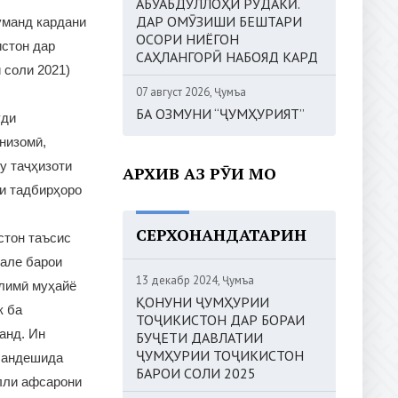
АБУАБДУЛЛОҲИ РӮДАКӢ.
ДАР ОМӮЗИШИ БЕШТАРИ
уманд кардани
ОСОРИ НИЁГОН
стон дар
САҲЛАНГОРӢ НАБОЯД КАРД
 соли 2021)
07 август 2026, Ҷумъа
БА ОЗМУНИ “ҶУМҲУРИЯТ”
уди
низомӣ,
у таҷҳизоти
АРХИВ АЗ РӮИ МОҲ
ми тадбирҳоро
СЕРХОНАНДАТАРИН
стон таъсис
вале барои
13 декабр 2024, Ҷумъа
ълимӣ муҳайё
ҚОНУНИ ҶУМҲУРИИ
к ба
ТОҶИКИСТОН ДАР БОРАИ
анд. Ин
БУҶЕТИ ДАВЛАТИИ
ҶУМҲУРИИ ТОҶИКИСТОН
н андешида
БАРОИ СОЛИ 2025
лли афсарони