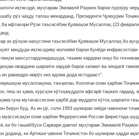
килоти иқтисодӣ, муҳтарам Эмомалӣ Раҳмон барои пурзӯру нер
шабу рӯз ҷаҳду талош мекарданд. Президенти Ҷумҳурии Тоҷики
 ба ифтихори Рӯзи таъсисёбии Қувваҳои Мусаллаҳ (23 феврали
данд:
ар аз рӯзҳои нахустини таъсисёбии Қувваҳои Мусаллаҳ бо вуҷ
ҳоят маҳдуди иқтисодиву молиявӣ барои бунёди инфрасохтори 
томҳои махсусгардонидашуда, таъмин кардани онҳо бо техникав
роҳам овардани шароити зарурӣ барои хизмат ва зиндагӣ тамо
 ин равандро имрӯз низ идома дода истодааст".
оқишаҳои мусаллаҳона, таъҷилан, Коллеҷи олии ҳарбии Тоҷики
он, пеш аз ҳама, курсҳои кӯтоҳмуддати афсарӣ ташкил гардид, 
ҳама гуна мутахассисони ҳарбӣ дар муддати кӯтоҳ шароити та
он берун буд. Аз ин рӯ, соли 1993 шумораи зиёди ҷавонони тоҷи
а муассисаҳои олии ҳарбии Федератсияи Россия фиристода шуд
лӣ, ки бо ташаббуси Сарвари давлат муҳтарам Эмомалӣ Раҳмо
н доданд, ки Артиши ҷавони Тоҷикистон бо шумораи ҳадди ақа