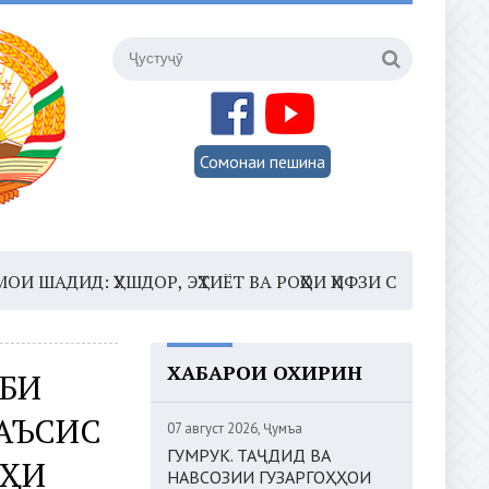
Сомонаи пешина
Д: ҲУШДОР, ЭҲТИЁТ ВА РОҲҲОИ ҲИФЗИ САЛОМАТӢ
16:3
ХАБАРҲОИ ОХИРИН
ОБИ
АЪСИС
07 август 2026, Ҷумъа
ГУМРУК. ТАҶДИД ВА
АҲИ
НАВСОЗИИ ГУЗАРГОҲҲОИ