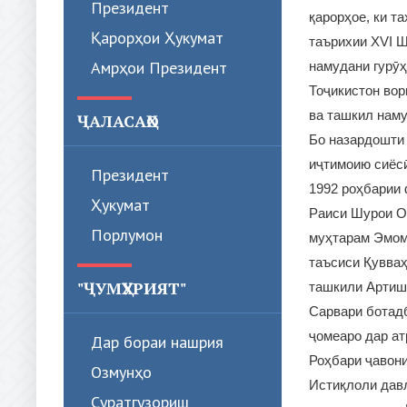
Президент
қарорҳое, ки т
Қарорҳои Ҳукумат
таърихии XVI Ш
Амрҳои Президент
намудани гурӯҳ
Тоҷикистон во
ва ташкил нам
ҶАЛАСАҲО
Бо назардошти 
иҷтимоию сиёс
Президент
1992 роҳбарии 
Ҳукумат
Раиси Шурои О
Порлумон
муҳтарам Эмом
таъсиси Қувваҳ
"ҶУМҲУРИЯТ"
ташкили Артиш
Сарвари ботадб
ҷомеаро дар ат
Дар бораи нашрия
Роҳбари ҷавони
Озмунҳо
Истиқлоли давл
Суратгузориш