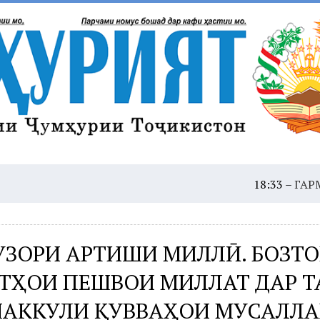
18:33 –
ГАРМОИ ШАДИ
УЗОРИ АРТИШИ МИЛЛӢ. БОЗТ
ТҲОИ ПЕШВОИ МИЛЛАТ ДАР Т
ШАККУЛИ ҚУВВАҲОИ МУСАЛЛ