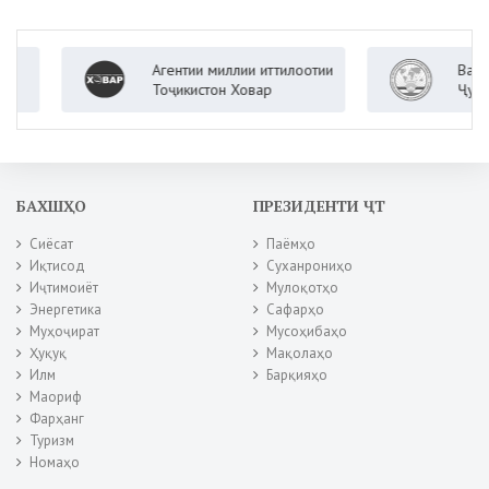
Агентии миллии иттилоотии
Вазорати
Тоҷикистон Ховар
Ҷумҳурии
БАХШҲО
ПРЕЗИДЕНТИ ҶТ
Сиёсат
Паёмҳо
Иқтисод
Суханрониҳо
Иҷтимоиёт
Мулоқотҳо
Энергетика
Сафарҳо
Муҳоҷират
Мусоҳибаҳо
Ҳуқуқ
Мақолаҳо
Илм
Барқияҳо
Маориф
Фарҳанг
Туризм
Номаҳо