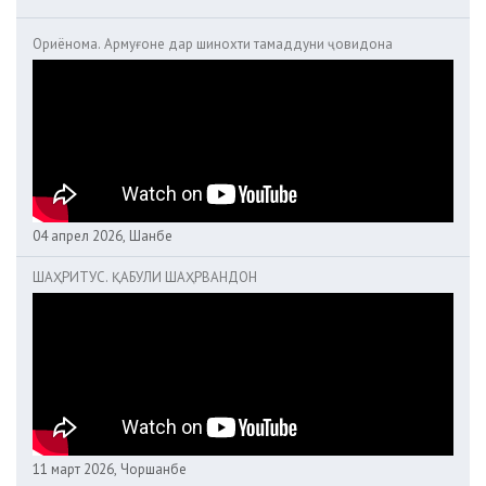
Ориёнома. Армуғоне дар шинохти тамаддуни ҷовидона
04 апрел 2026, Шанбе
ШАҲРИТУС. ҚАБУЛИ ШАҲРВАНДОН
11 март 2026, Чоршанбе