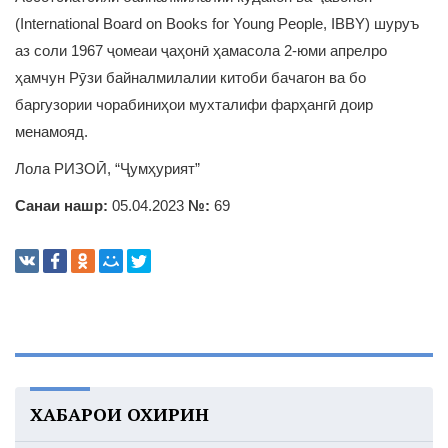
(International Board on Books for Young People, IBBY) шуруъ
аз соли 1967 ҷомеаи ҷаҳонӣ ҳамасола 2-юми апрелро
ҳамчун Рӯзи байналмилалии китоби бачагон ва бо
баргузории чорабиниҳои мухталифи фарҳангӣ доир
менамояд.
Лола РИЗОӢ, “Ҷумҳурият”
Санаи нашр:
05.04.2023
№:
69
ХАБАРҲОИ ОХИРИН