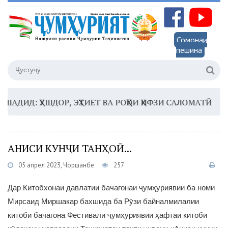
Сомонаи
пешина
ИД: ҲУШДОР, ЭҲТИЁТ ВА РОҲҲОИ ҲИФЗИ САЛОМАТӢ
16:3
АНИСИ КУНҶИ ТАНҲОӢ...
05 апрел 2023, Чоршанбе
257
Дар Китобхонаи давлатии бачагонаи ҷумҳуриявии ба номи
Мирсаид Миршакар бахшида ба Рӯзи байналмилалии
китоби бачагона Фестивали ҷумҳуриявии ҳафтаи китоби