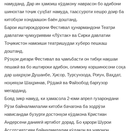
намуданд. Дар ин ҳамоиш кӯдакону наврасон бо адибони
шинохтаи тоҷик суҳбат намуда, таассуроти хешро доир ба
китобҳои хондаашон баён доштанд.
Барои иштирокдорони Фестивал ҳунармандони Театри
давлатии ҷумҳуриявии «Лӯхтак» ва Сирки давлатии
Тоҷикистон намоиши театришудаи хуберо пешкаш
доштанд.
Рӯзҳои дигари Фестивал ва ҷамъбасти он тибқи нақшаи
пешакӣ ва бо иштироки адибон, олимону коршиносони соҳа
дар шаҳрҳои Душанбе, Ҳисор, Турсунзода, Роғун, Ваҳдат,
ноҳияҳои Шаҳринав, Рӯдакӣ ва Файзобод баргузор
мегарданд.
Бояд зикр намуд, ки ҳамасола 2-юми апрел гузарондани
Рӯзи байналмилалии китоби бачагона ба зодрӯзи
нависандаи бузурги достонҳои кӯдакона Кристиан
Андерсени даниягӣ иртибот дорад. Бо қарори Шурои
Ассотсиатсияи байналмилалии кӯдакон ва ҷавонон