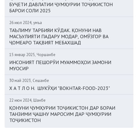
БУҶЕТИ ДАВЛАТИИ ҶУМҲУРИИ ТОҶИКИСТОН
БАРОИ СОЛИ 2025
26 июл 2024, Ҷумъа
ТАЪЛИМУ ТАРБИЯИ КӮДАК. ҚОНУНИ НАВ
МАСЪУЛИЯТИ ПАДАРУ МОДАР, ОМӮЗГОР ВА
ҶОМЕАРО ТАҚВИЯТ МЕБАХШАД
15 январ 2025, Чоршанбе
ИНСОНИЯТ ПЕШОРӮИ МУАММОҲОИ ЗАМОНИ
МУОСИР
30 май 2023, Сешанбе
Х А Т Л О Н. ШУКӮҲИ "BOKHTAR-FOOD-2023"
22 июн 2024, Шанбе
ҚОНУНИ ҶУМҲУРИИ ТОҶИКИСТОН ДАР БОРАИ
ТАНЗИМИ ҶАШНУ МАРОСИМ ДАР ҶУМҲУРИИ
ТОҶИКИСТОН