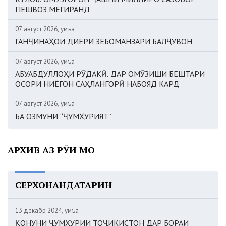
ПЕШВОЗ МЕГИРАНД
07 август 2026, Ҷумъа
ГАНҶИНАҲОИ ДИЁРИ ЗЕБОМАНЗАРИ БАЛҶУВОН
07 август 2026, Ҷумъа
АБУАБДУЛЛОҲИ РӮДАКӢ. ДАР ОМӮЗИШИ БЕШТАРИ
ОСОРИ НИЁГОН САҲЛАНГОРӢ НАБОЯД КАРД
07 август 2026, Ҷумъа
БА ОЗМУНИ “ҶУМҲУРИЯТ”
АРХИВ АЗ РӮИ МОҲ
СЕРХОНАНДАТАРИН
13 декабр 2024, Ҷумъа
ҚОНУНИ ҶУМҲУРИИ ТОҶИКИСТОН ДАР БОРАИ