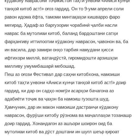
кӯдакону наврасони Тоҷикистон таҳти унвони «Аниси кунҷи
танҳоӣ китоб аст!» оғоз гардид. Он то 9-уми апрели соли
равон идома ёфта, тамоми минтақаҳои кишварро фаро
мегирад. Ҳадаф аз баргузории чорабинӣ ҷалби насли
наврас ба мутолиаи китоб, баланд бардоштани сатҳи
фарҳангиву иттилоотии кӯдакону наврасон, ҷавонон ва, ба
ин васила, дар замири онҳо тарбия намудани ҳисси
ифтихори миллӣ, ватандӯстӣ, гиромидошти арзишҳои
милливу умумибашарӣ мебошад.
Пеш аз оғози Фестивал дар саҳни китобхона, намоиши
китоб таҳти унвони «Аниси кунҷи танҳоӣ китоб аст!» доир
гардид, ки дар он садҳо номгӯи асарҳои бачагона аз
адабиёти тоҷик ва ҷаҳон ба намоиш гузошта шуд.
Ҳамчунин, дар ин макон намоиши дастранҷи кӯдакону
наврасон, фурӯши китобу рӯзнома ва маҷаллаҳои тозанашр
доир гардид. Хонандагон аз ашъори шоирон оид ба
мутолиаи китоб ва дӯст доштани ин шуғл шеър қироат