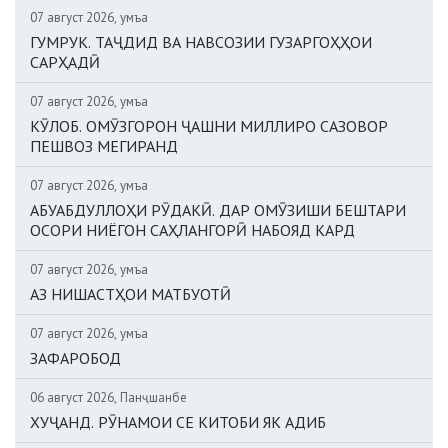
07 август 2026, Ҷумъа
ГУМРУК. ТАҶДИД ВА НАВСОЗИИ ГУЗАРГОҲҲОИ
САРҲАДӢ
07 август 2026, Ҷумъа
КӮЛОБ. ОМӮЗГОРОН ҶАШНИ МИЛЛИРО САЗОВОР
ПЕШВОЗ МЕГИРАНД
07 август 2026, Ҷумъа
АБУАБДУЛЛОҲИ РӮДАКӢ. ДАР ОМӮЗИШИ БЕШТАРИ
ОСОРИ НИЁГОН САҲЛАНГОРӢ НАБОЯД КАРД
07 август 2026, Ҷумъа
АЗ НИШАСТҲОИ МАТБУОТӢ
07 август 2026, Ҷумъа
ЗАФАРОБОД
06 август 2026, Панҷшанбе
ХУҶАНД. РӮНАМОИ СЕ КИТОБИ ЯК АДИБ