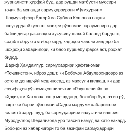
журналисти ҳирфаӣ буд, дар рушди матбуоти муосири
тоҷик ба монанди сармуҳаррирони «Ҷумҳурият»
Шоҳмузаффар Ёдгорӣ ва Субҳон Кошонов нақши
носутурданӣ гузошт, мавқеи рӯзномаи парлумониро дар
байни дигар расонаҳои хусусиву шахсӣ баланд бардошт,
соҳиби обрӯю эътибор кард, кадрҳои ҷавони зиёдеро ба
шоҳроҳи хабарнигорӣ, ки басо пуршебу фароз аст, роҳхат
бидод.
Шариф Ҳамдампур, сармуҳаррири ҳафтаномаи
«Тоҷикистон», иброз дошт, ки Бобоҷон Абдулвоҳидовро аз
остони донишҷӯӣ мешиносад, аз маҳсули килкаш, ки дар
саҳифаҳои рӯзномаҳои вилоятии «Роҳи ленинӣ» ва
«Ҳақиқати Хатлон» нашр мешуданд, бохабар буд, аз ин рӯ,
вақте ки барои рӯзномаи «Садои мардум» хабарнигори
вилоятӣ зарур шуд, ба сармуҳаррири нахустини нашрия
Муродуллоҳ Шерализода ӯро тавсия намуд ва хато накард.
Бобоҷон аз хабарнигорӣ то ба вазифаи сармуҳаррирӣ