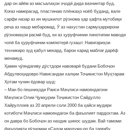
дар он айём аз масъалаҳои эҷодӣ дида вазнинтар буд.
Коғаз намерасид, пластинаю плёнкаҳо ноёб буданд, вале
сарфи назар аз ин мушкилот рӯзнома ҳар ҳафта мутобиқи
реҷа аз нашр мебаромад. Ӯ аз нахустин сармуҳаррирони
рӯзномаҳои расмӣ буд, ки аз ҳуруфчинии линотипии маводи
чопӣ ба ҳуруфчинии компютерӣ гузашт. Навигариҳои
техникиро зуд қабул мекард, барои харид маблағ дарёф
менамуд.
Ҳамин ҷӯяндагиву дӯстдори навоварӣ будани Бобоҷон
Абдулвоҳидовро Нависандаи халқии Тоҷикистон Муҳтарам
Ҳотам чунин ёдовар шуд:
– Ман бо пешниҳоди Раиси Маҷлиси намояндагони
Маҷлиси Олии Ҷумҳурии Тоҷикистон Сайдулло
Хайруллоев аз 20 апрели соли 2000 ба ҳайси мудири
котиботи Маҷлиси намояндагон ба фаъолият пардохтам. Аз
он давра бо Бобоҷон аз наздик шинос шудам. Вай тамоми
фаъолияти рӯзномаи «Садои мардум»-ро ба тарғибу