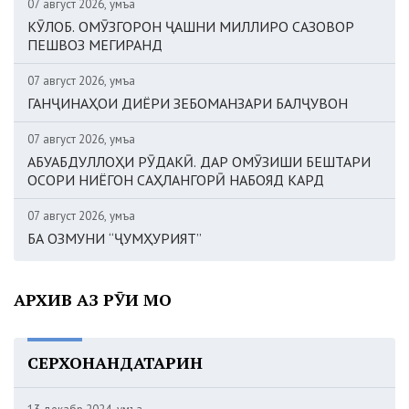
07 август 2026, Ҷумъа
КӮЛОБ. ОМӮЗГОРОН ҶАШНИ МИЛЛИРО САЗОВОР
ПЕШВОЗ МЕГИРАНД
07 август 2026, Ҷумъа
ГАНҶИНАҲОИ ДИЁРИ ЗЕБОМАНЗАРИ БАЛҶУВОН
07 август 2026, Ҷумъа
АБУАБДУЛЛОҲИ РӮДАКӢ. ДАР ОМӮЗИШИ БЕШТАРИ
ОСОРИ НИЁГОН САҲЛАНГОРӢ НАБОЯД КАРД
07 август 2026, Ҷумъа
БА ОЗМУНИ “ҶУМҲУРИЯТ”
АРХИВ АЗ РӮИ МОҲ
СЕРХОНАНДАТАРИН