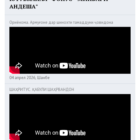
АНДЕША"
Ориёнома. Армуғоне дар шинохти тамаддуни ҷовидона
04 апрел 2026, Шанбе
ШАҲРИТУС. ҚАБУЛИ ШАҲРВАНДОН