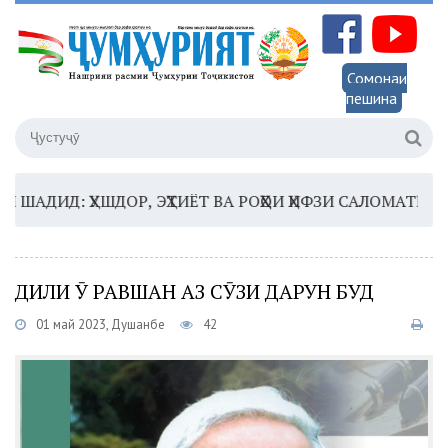
Сомонаи
пешина
Д: ҲУШДОР, ЭҲТИЁТ ВА РОҲҲОИ ҲИФЗИ САЛОМАТӢ
16:3
ДИЛИ Ӯ РАВШАН АЗ СӮЗИ ДАРУН БУД
01 май 2023, Душанбе
42