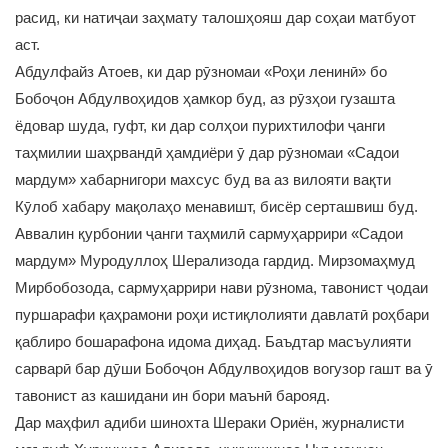
расид, ки натиҷаи заҳмату талошҳояш дар соҳаи матбуот
аст.
Абдулфайз Атоев, ки дар рӯзномаи «Роҳи ленинӣ» бо
Бобоҷон Абдулвоҳидов ҳамкор буд, аз рӯзҳои гузашта
ёдовар шуда, гуфт, ки дар солҳои пурихтилофи ҷанги
таҳмилии шаҳрвандӣ ҳамдиёри ӯ дар рӯзномаи «Садои
мардум» хабарнигори махсус буд ва аз вилояти вақти
Кӯлоб хабару мақолаҳо менавишт, бисёр серташвиш буд.
Аввалин қурбонии ҷанги таҳмилӣ сармуҳаррири «Садои
мардум» Муродуллоҳ Шерализода гардид. Мирзомаҳмуд
Мирбобозода, сармуҳаррири нави рӯзнома, тавонист ҷодаи
пуршарафи қаҳрамони роҳи истиқлолияти давлатӣ роҳбари
қаблиро бошарафона идома диҳад. Баъдтар масъулияти
сарварӣ бар дӯши Бобоҷон Абдулвоҳидов вогузор гашт ва ӯ
тавонист аз кашидани ин бори маънӣ барояд.
Дар маҳфил адиби шинохта Шераки Ориён, журналисти