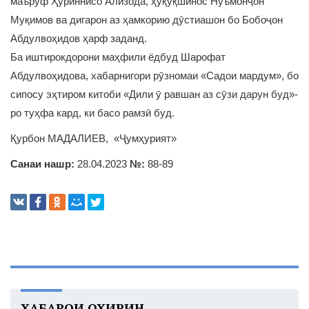
маъруф Ҳуриннисо Ализода, ҳуқуқшинос Нуъмонҷон
Муқимов ва дигарон аз ҳамкорию дӯстиашон бо Бобоҷон
Абдулвоҳидов ҳарф заданд.
Ба иштирокдорони маҳфили ёдбуд Шарофат
Абдулвоҳидова, хабарнигори рӯзномаи «Садои мардум», бо
сипосу эҳтиром китоби «Дили ӯ равшан аз сӯзи дарун буд»-
ро туҳфа кард, ки басо рамзӣ буд.
Қурбон МАДАЛИЕВ, «Ҷумҳурият»
Санаи нашр:
28.04.2023
№:
88-89
ХАБАРҲОИ ОХИРИН