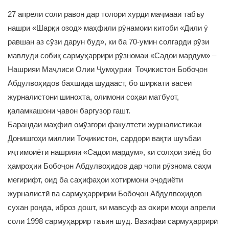
27 апрели соли равон дар толори хурди маҷмааи табъу
нашри «Шарқи озод» маҳфили рӯнамоии китоби «Дили ӯ
равшан аз сӯзи дарун буд», ки ба 70-умин солгарди рӯзи
мавлуди собиқ сармуҳаррири рӯзномаи «Садои мардум» –
Нашрияи Маҷлиси Олии Ҷумҳурии Тоҷикистон Бобоҷон
Абдулвоҳидов бахшида шудааст, бо ширкати васеи
журналистони шинохта, олимони соҳаи матбуот,
қаламкашони ҷавон баргузор гашт.
Барандаи маҳфил омӯзгори факултети журналистикаи
Донишгоҳи миллии Тоҷикистон, сардори вақти шуъбаи
иҷтимоиёти нашрияи «Садои мардум», ки солҳои зиёд бо
ҳамроҳии Бобоҷон Абдулвоҳидов дар чопи рӯзнома саҳм
мегирифт, оид ба саҳифаҳои хотирмони эҷодиёти
журналистӣ ва сармуҳарририи Бобоҷон Абдулвоҳидов
сухан ронда, иброз дошт, ки мавсуф аз охири моҳи апрели
соли 1998 сармуҳаррир таъин шуд. Вазифаи сармуҳаррирӣ