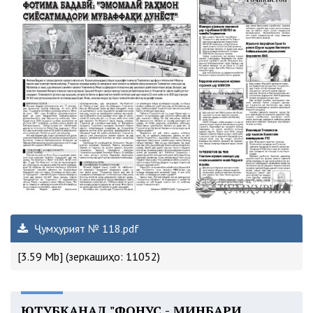
Ҷумҳурият № 118.pdf
[3.59 Mb] (зеркашиҳо: 11052)
ЮТУБКАНАЛ "ФОНУС - МИНБАРИ