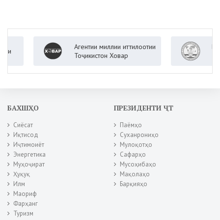
Агентии миллии иттилоотии
Вазорати 
Тоҷикистон Ховар
Ҷумҳурии 
БАХШҲО
ПРЕЗИДЕНТИ ҶТ
Сиёсат
Паёмҳо
Иқтисод
Суханрониҳо
Иҷтимоиёт
Мулоқотҳо
Энергетика
Сафарҳо
Муҳоҷират
Мусоҳибаҳо
Ҳуқуқ
Мақолаҳо
Илм
Барқияҳо
Маориф
Фарҳанг
Туризм