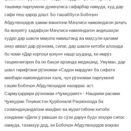
ташвиқи парлумони думаҷлиса сафарбар намуда, худ дар
сафи пеш қарор дошт. Бо ташаббуси Бобоҷон
Абдулвоҳидов ҳамаи вакилони Маҷлиси намояндагон роҷеъ
ба моҳияту ҳадафҳои Маҷлиси намояндагон андешаҳои
худро дар шакли мақола навиштанд ва маҳсули қалами
онҳо аввал дар рӯзнома, сипас дар шакли китоби алоҳида
бо номи «Дар коргоҳи қонун» нашр шуданд, ки имрӯз
таърихнигорон ба он баҳои арзанда медиҳанд. Умуман, дар
шакл гирифтани рӯзномаи «Садои мардум» ба сифати
минбари намояндагони халқ, чун рӯзномаи парлумонӣ
саҳми Бобоҷон Абдулвоҳидов назаррас аст.
Сармуҳаррири рӯзномаи «Ҷумҳурият» - Нашрияи расмии
Ҷумҳурии Тоҷикистон Қурбоналӣ Раҳмонзода ба
созмондиҳандагони маҳфил ва мураттибони китоби
хондании «Дили ӯ равшан аз сӯзи дарун буд» изҳори сипос
намуда, тазаккур дод, ки Бобоҷон Абдулвоҳидов воқеан