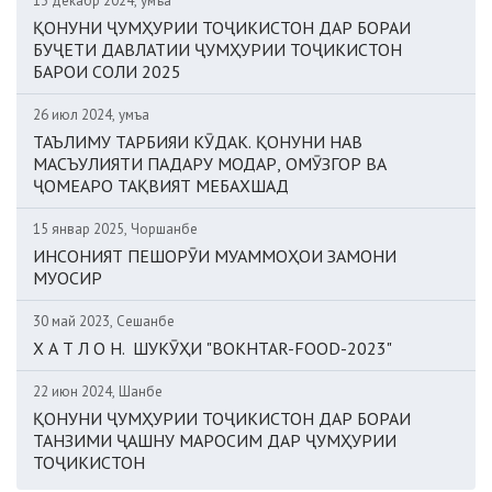
13 декабр 2024, Ҷумъа
ҚОНУНИ ҶУМҲУРИИ ТОҶИКИСТОН ДАР БОРАИ
БУҶЕТИ ДАВЛАТИИ ҶУМҲУРИИ ТОҶИКИСТОН
БАРОИ СОЛИ 2025
26 июл 2024, Ҷумъа
ТАЪЛИМУ ТАРБИЯИ КӮДАК. ҚОНУНИ НАВ
МАСЪУЛИЯТИ ПАДАРУ МОДАР, ОМӮЗГОР ВА
ҶОМЕАРО ТАҚВИЯТ МЕБАХШАД
15 январ 2025, Чоршанбе
ИНСОНИЯТ ПЕШОРӮИ МУАММОҲОИ ЗАМОНИ
МУОСИР
30 май 2023, Сешанбе
Х А Т Л О Н. ШУКӮҲИ "BOKHTAR-FOOD-2023"
22 июн 2024, Шанбе
ҚОНУНИ ҶУМҲУРИИ ТОҶИКИСТОН ДАР БОРАИ
ТАНЗИМИ ҶАШНУ МАРОСИМ ДАР ҶУМҲУРИИ
ТОҶИКИСТОН