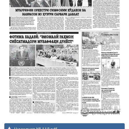
Ҷумҳурият № 118.pdf