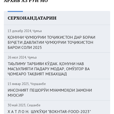
АРХИВ АЗ РӮИ МОҲ
СЕРХОНАНДАТАРИН
13 декабр 2024, Ҷумъа
ҚОНУНИ ҶУМҲУРИИ ТОҶИКИСТОН ДАР БОРАИ
БУҶЕТИ ДАВЛАТИИ ҶУМҲУРИИ ТОҶИКИСТОН
БАРОИ СОЛИ 2025
26 июл 2024, Ҷумъа
ТАЪЛИМУ ТАРБИЯИ КӮДАК. ҚОНУНИ НАВ
МАСЪУЛИЯТИ ПАДАРУ МОДАР, ОМӮЗГОР ВА
ҶОМЕАРО ТАҚВИЯТ МЕБАХШАД
15 январ 2025, Чоршанбе
ИНСОНИЯТ ПЕШОРӮИ МУАММОҲОИ ЗАМОНИ
МУОСИР
30 май 2023, Сешанбе
Х А Т Л О Н. ШУКӮҲИ "BOKHTAR-FOOD-2023"