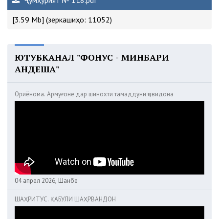
[3.59 Mb] (зеркашиҳо: 11052)
ЮТУБКАНАЛ "ФОНУС - МИНБАРИ
АНДЕША"
Ориёнома. Армуғоне дар шинохти тамаддуни ҷовидона
04 апрел 2026, Шанбе
ШАҲРИТУС. ҚАБУЛИ ШАҲРВАНДОН