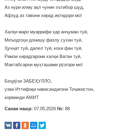
Аз нури илму ақл чунин эътибор шуд,
Афзуд аз тавони хирад иқтидори мо!
Халқи маро муаррифи ҳар анҷуман туӣ,
Меъодгоҳи донишу фазлу сухан туӣ,
Ҳуҷҷат туӣ, далел туӣ, кохи фан туӣ,
Рамзи хирадгароии халқи Ватан туӣ,
Мактабсарои муҳташами рӯзгори мо!
Беҳрӯзи ЗАБЕҲУЛЛО,
узви Иттифоқи нависандагони Тоҷикистон,
корманди АМИТ
Санаи нашр:
07.05.2026
№:
88