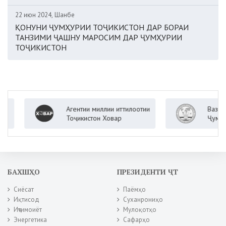
22 июн 2024, Шанбе
ҚОНУНИ ҶУМҲУРИИ ТОҶИКИСТОН ДАР БОРАИ
ТАНЗИМИ ҶАШНУ МАРОСИМ ДАР ҶУМҲУРИИ
ТОҶИКИСТОН
Агентии миллии иттилоотии
Вазорати к
Тоҷикистон Ховар
Ҷумҳурии Т
БАХШҲО
ПРЕЗИДЕНТИ ҶТ
Сиёсат
Паёмҳо
Иқтисод
Суханрониҳо
Иҷтимоиёт
Мулоқотҳо
Энергетика
Сафарҳо