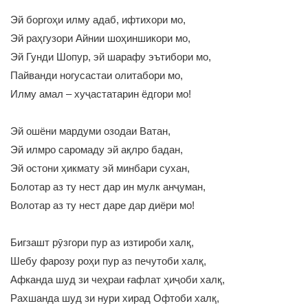
Эй боргоҳи илму адаб, ифтихори мо,
Эй раҳгузори Айнии шоҳиншикори мо,
Эй Гунди Шопур, эй шарафу эътибори мо,
Пайванди ногусастаи олитабори мо,
Илму амал – хуҷастатарин ёдгори мо!
Эй ошёни мардуми озодаи Ватан,
Эй илмро саромаду эй ақлро бадан,
Эй остони ҳикмату эй минбари сухан,
Болотар аз ту нест дар ин мулк анҷуман,
Волотар аз ту нест даре дар диёри мо!
Бигзашт рӯзгори пур аз изтироби халқ,
Шебу фарозу роҳи пур аз печутоби халқ,
Афканда шуд зи чеҳраи ғафлат ҳиҷоби халқ,
Рахшанда шуд зи нури хирад Офтоби халқ,