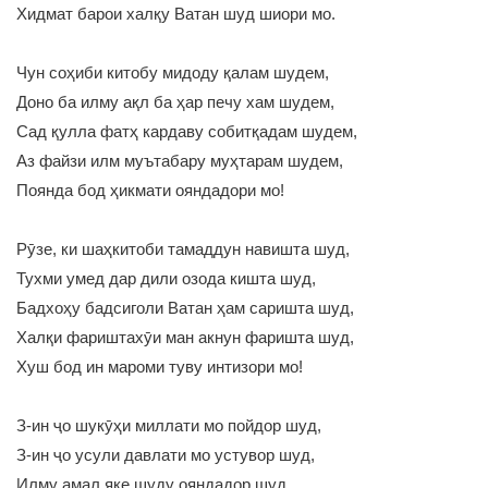
Хидмат барои халқу Ватан шуд шиори мо.
Чун соҳиби китобу мидоду қалам шудем,
Доно ба илму ақл ба ҳар печу хам шудем,
Сад қулла фатҳ кардаву собитқадам шудем,
Аз файзи илм муътабару муҳтарам шудем,
Поянда бод ҳикмати ояндадори мо!
Рӯзе, ки шаҳкитоби тамаддун навишта шуд,
Тухми умед дар дили озода кишта шуд,
Бадхоҳу бадсиголи Ватан ҳам саришта шуд,
Халқи фариштахӯи ман акнун фаришта шуд,
Хуш бод ин мароми туву интизори мо!
З-ин ҷо шукӯҳи миллати мо пойдор шуд,
З-ин ҷо усули давлати мо устувор шуд,
Илму амал яке шуду ояндадор шуд,