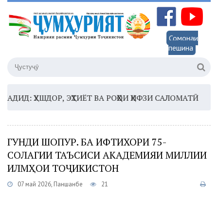
Сомонаи
пешина
Д: ҲУШДОР, ЭҲТИЁТ ВА РОҲҲОИ ҲИФЗИ САЛОМАТӢ
16:35
ГУНДИ ШОПУР. БА ИФТИХОРИ 75-
СОЛАГИИ ТАЪСИСИ АКАДЕМИЯИ МИЛЛИИ
ИЛМҲОИ ТОҶИКИСТОН
07 май 2026, Панҷшанбе
21