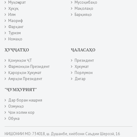
Муҳоҷират
Мусоҳибаҳо
Ҳуқуқ
Мақолаҳо
Илм
Барқияҳо
Маориф
Фарҳанг
Туризм
Номаҳо
ҲУҶҶАТҲО
ҶАЛАСАҲО
Қонунҳои ҶТ
Президент
Фармонҳои Президент
Ҳукумат
Қарорҳои Ҳукумат
Порлумон
Амрҳои Президент
Дигар
"ҶУМҲУРИЯТ"
Дар бораи нашрия
Озмунҳо
Ҷои холии кор
Обуна
НИШОНИИ МО: 734018, ш. Душанбе, хиёбони Саъдии Шерозӣ, 16