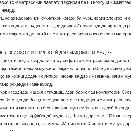
азҳои хизматрасонии давлатӣ тақрибан ба 83 номгӯйи хизматра
 намуд.
шро аз идоракунии ҳуҷҷатҳои коғазӣ ба муоширати электронӣ о
а кор андохта шудааст ва дар доираи Солҳои рушди иқтисоди р
оми мақомоти давлатӣ ва хизматрасониҳои онҳоро фаро мегира
НОЛОГИЯҲОИ ИТТИЛООТӢ ДАР МАҚОМОТИ АНДОЗ
 ҷиҳати беҳтар кардани сатҳу сифати хизматрасониҳои давлат
биқи технологияҳои муосири рақамӣ, ташкили табодули маълумо
ҳо ва коҳиш додани омилҳои инсонӣ ва дар ин замина, рақамику
манд роҳандозӣ менамояд.
 ҷорӣ гардидани шакли таҷдидшудаи барномаи компютерии Сис
оз бо мақсади боз ҳам содаю дастрас гардидани хизматрасониҳ
икунонии мақомот ва беҳтарсозии муносибатҳои андозӣ бо анд
матрасониҳо гурӯҳбандӣ шудаанд. Танҳо дар соли 2025 як қат
и иттилоотии андоз, аз ҷумла «Маълумоти Хадамоти гумрук дар