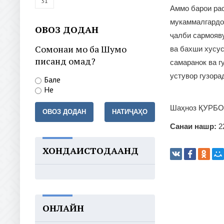
31
Аммо барои рас
мукаммалгардон
ОВОЗ ДОДАН
ҷалби сармояву
Сомонаи мо ба Шумо
ва бахши хусус
писанд омад?
самаранок ва г
устувор гузора
Бале
Не
Шаҳноз ҚУРБО
ОВОЗ ДОДАН
НАТИҶАҲО
Санаи нашр:
2
ХОНДАИСТОДААНД
ОНЛАЙН