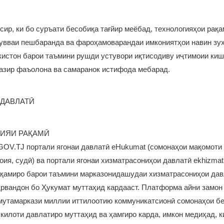
сир, ки бо суръати бесобиқа тағйир меёбад, технологияҳои рақа
увваи пешбаранда ва фароҳамоварандаи имкониятҳои навин зуҳ
истон барои таъмини рушди устувори иқтисодиву иҷтимоии киш
назир фаъолона ва самаранок истифода мебарад.
 ДАВЛАТӢ
ГИЯИ РАҚАМӢ
OV.TJ портали ягонаи давлатӣ eHukumat (сомонаҳои мақомоти 
роия, судӣ) ва портали ягонаи хизматрасониҳои давлатӣ ekhizmat
ақамиро барои таъмини марказонидашудаи хизматрасониҳои дав
рвандон бо Ҳукумат муттаҳид кардааст. Платформа айни замон
мутамаркази миллии иттилоотию коммуникатсионӣ сомонаҳои бе
килоти давлатиро муттаҳид ва ҳамгиро карда, имкон медиҳад, к