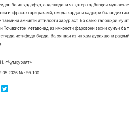
идан ба ин ҳадафҳо, андешидани як қатор тадбирҳои мушаххас
ии инфрасохтори рақамӣ, омода кардани кадрҳои баландихтисо
 таъмини амнияти иттилоотӣ зарур аст. Бо саъю талошҳои муш
ӣ Тоҷикистон метавонад аз имконоти фаровони зеҳни сунъӣ ба 
устурда истифода бурда, ба ояндаи аз ин ҳам дурахшони рақам
д.
Н, «Ҷумҳурият»
2.05.2026
№:
99-100