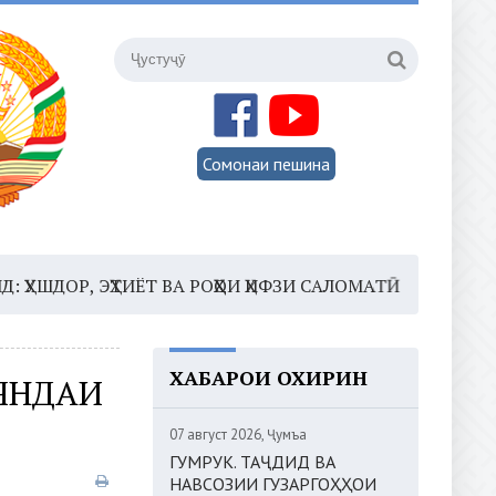
Сомонаи пешина
, ЭҲТИЁТ ВА РОҲҲОИ ҲИФЗИ САЛОМАТӢ
16:35 –
ШОМИ
ХАБАРҲОИ ОХИРИН
ОЯНДАИ
07 август 2026, Ҷумъа
ГУМРУК. ТАҶДИД ВА
НАВСОЗИИ ГУЗАРГОҲҲОИ