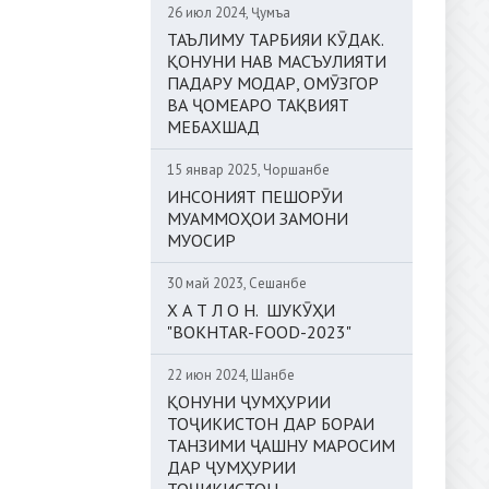
26 июл 2024, Ҷумъа
ТАЪЛИМУ ТАРБИЯИ КӮДАК.
ҚОНУНИ НАВ МАСЪУЛИЯТИ
ПАДАРУ МОДАР, ОМӮЗГОР
ВА ҶОМЕАРО ТАҚВИЯТ
МЕБАХШАД
15 январ 2025, Чоршанбе
ИНСОНИЯТ ПЕШОРӮИ
МУАММОҲОИ ЗАМОНИ
МУОСИР
30 май 2023, Сешанбе
Х А Т Л О Н. ШУКӮҲИ
"BOKHTAR-FOOD-2023"
22 июн 2024, Шанбе
ҚОНУНИ ҶУМҲУРИИ
ТОҶИКИСТОН ДАР БОРАИ
ТАНЗИМИ ҶАШНУ МАРОСИМ
ДАР ҶУМҲУРИИ
ТОҶИКИСТОН