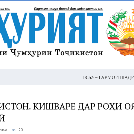
18:33 –
ГАРМОИ ШАДИД: ҲУШДОР
ИСТОН. КИШВАРЕ ДАР РОҲИ 
Ӣ
умъа
20