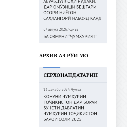
АБУАБДУЛЛОҲИ РӮДАКӢ.
ДАР ОМӮЗИШИ БЕШТАРИ
ОСОРИ НИЁГОН
САҲЛАНГОРӢ НАБОЯД КАРД
07 август 2026, Ҷумъа
БА ОЗМУНИ “ҶУМҲУРИЯТ”
АРХИВ АЗ РӮИ МОҲ
СЕРХОНАНДАТАРИН
13 декабр 2024, Ҷумъа
ҚОНУНИ ҶУМҲУРИИ
ТОҶИКИСТОН ДАР БОРАИ
БУҶЕТИ ДАВЛАТИИ
ҶУМҲУРИИ ТОҶИКИСТОН
БАРОИ СОЛИ 2025