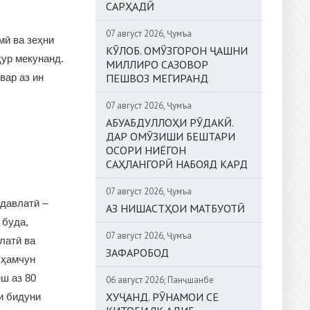
САРҲАДӢ
07 август 2026, Ҷумъа
мӣ ва зеҳни
КӮЛОБ. ОМӮЗГОРОН ҶАШНИ
ур мекунанд.
МИЛЛИРО САЗОВОР
вар аз ин
ПЕШВОЗ МЕГИРАНД
07 август 2026, Ҷумъа
АБУАБДУЛЛОҲИ РӮДАКӢ.
ДАР ОМӮЗИШИ БЕШТАРИ
ОСОРИ НИЁГОН
САҲЛАНГОРӢ НАБОЯД КАРД
07 август 2026, Ҷумъа
давлатӣ –
АЗ НИШАСТҲОИ МАТБУОТӢ
 буда,
07 август 2026, Ҷумъа
латӣ ва
ЗАФАРОБОД
 ҳамчун
ш аз 80
06 август 2026, Панҷшанбе
ХУҶАНД. РӮНАМОИ СЕ
и бидуни