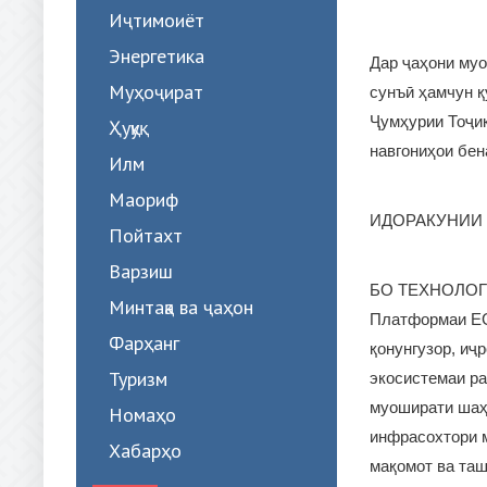
Иҷтимоиёт
Энергетика
Дар ҷаҳони муо
Муҳоҷират
сунъӣ ҳамчун қ
Ҷумҳурии Тоҷик
Ҳуқуқ
навгониҳои бе
Илм
Маориф
ИДОРАКУНИИ
Пойтахт
Варзиш
БО ТЕХНОЛО
Минтақа ва ҷаҳон
Платформаи EG
Фарҳанг
қонунгузор, иҷ
Туризм
экосистемаи р
муоширати шаҳ
Номаҳо
инфрасохтори 
Хабарҳо
мақомот ва таш