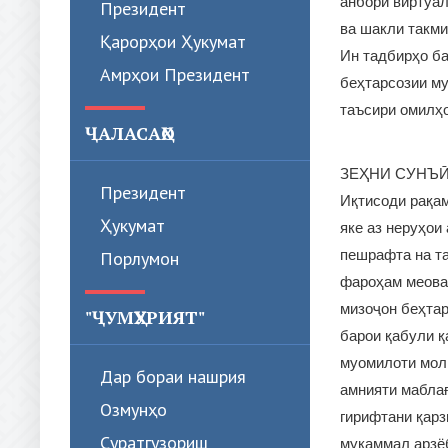
анбори виртуа
Президент
ва шакли такм
Қарорҳои Ҳукумат
Ин тадбирҳо ба
Амрҳои Президент
беҳтарсозии му
таъсири омилҳ
ҶАЛАСАҲО
ЗЕҲНИ СУНЪӢ
Президент
Иқтисоди рақам
Ҳукумат
яке аз неруҳои
пешрафта на та
Порлумон
фароҳам меовар
мизоҷон беҳтар
"ҶУМҲУРИЯТ"
барои қабули қ
муомилоти мол
Дар бораи нашрия
амнияти маблағ
Озмунҳо
гирифтани қарз
Суратгузориш
мукаммал арзёб