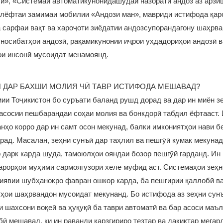
лӣ», «Системаи автоматикунонидашудаи назорати андоз аз арз
илёфтаи замимаи мобилии «Андози ман», мавриди истифода қар
 сарфаи вақт ва хароҷоти зиёдатии андозсупорандагону шаҳрва
носибатҳои андозӣ, рақамикунонии иҷрои уҳдадориҳои андозӣ в
ои инсонӣ мусоидат менамоянд.
 ДАР БАХШИ МОЛИЯ ЧӢ ТАВР ИСТИФОДА МЕШАВАД?
ии Тоҷикистон бо суръати баланд рушд дорад ва дар ин миён з
 асосии пешбарандаи соҳаи молия ва бонкдорӣ табдил ёфтааст. 
нҳо корро дар ин самт осон мекунад, балки имкониятҳои нави б
ад. Масалан, зеҳни сунъӣ дар таҳлил ва пешгӯӣ кумак мекунад
 дарк карда шуда, тамоюлҳои ояндаи бозор пешгӯӣ гарданд. Ин
арорҳои муҳими сармоягузорӣ хеле муфид аст. Системаҳои зеҳн
иявии шубҳанокро фавран ошкор карда, ба пешгирии қаллобӣ в
ҳои шаҳрвандон мусоидат мекунанд. Бо истифода аз зеҳни сун
и шахсони воқеӣ ва ҳуқуқӣ ба таври автоматӣ ва бар асоси маъ
ӣ мешавад, ки ин раванди қарзгириро тезтар ва дақиқтар мегар