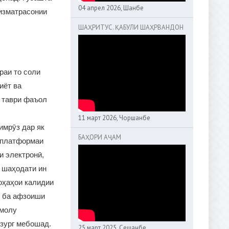
04 апрел 2026, Шанбе
хизматрасонии
ШАҲРИТУС. ҚАБУЛИ ШАҲРВАНДОН
раи то соли
иёт ва
а таври фаъол
11 март 2026, Чоршанбе
 имрӯз дар як
БАҲОРИ АҶАМ
 платформаи
и электронӣ,
ӣ шаҳодати ин
оҳаҳои калидии
д ба афзоиши
 молу
узург мебошад.
25 март 2025, Сешанбе