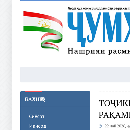
БАХШҲО
ТОҶИК
РАҚАМ
Сиёсат
Иқтисод
22 май 2026, Ҷ