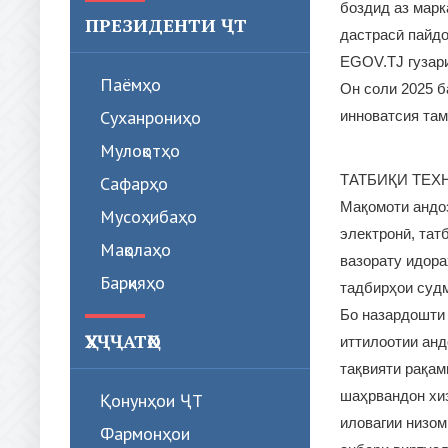
боздид аз марк
ПРЕЗИДЕНТИ ҶТ
дастрасӣ пайдо
EGOV.TJ гузари
Паёмҳо
Он соли 2025 б
Суханрониҳо
инноватсия там
Мулоқотҳо
ТАТБИҚИ ТЕХ
Сафарҳо
Мақомоти андоз
Мусоҳибаҳо
электронӣ, тат
Мақолаҳо
вазорату идора
Барқияҳо
тадбирҳои суд
Бо назардошти
ҲУҶҶАТҲО
иттилоотии анд
тақвияти рақам
шаҳрвандон хиз
Қонунҳои ҶТ
иловагии низом
Фармонҳои