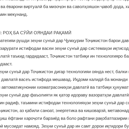
о ва ёварони виртуалӣ ба мизоҷон ва саволҳояшон ҷавоб дода, 
мин мекунанд.
: РОҲ БА СӮЙИ ОЯНДАИ РАҚАМӢ
атегияи рушди зеҳни сунъӣ дар Ҷумҳурии Тоҷикистон барои дав
н зарурати истифодаи васеи зеҳни сунъӣ дар системаҳои иқтисод
латӣ таъкид гардидааст, Тоҷикистон татбиқи ин технологияро б
дааст.
зеҳни сунъӣ дар Тоҷикистон дигар технологияи оянда нест, балки
и давлатӣ васеъ истифода мешавад. Иқдоми калидӣ ба монанди
автоматикунонии хизматрасониҳои давлатӣ ва татбиқи ҳукумат
еҳни сунъӣ дар фаъолияти як қатор идораву вазоратҳои давлат
 ин радиф, таъмини истифодаи технологияҳои зеҳни сунъӣ дар с
ҷикистон, аз қабили саноат, энергетика ва кишоварзӣ, метавона
ҳиш ёфтани хароҷоти барзиёд ва боло рафтани рақобатпазирии
ӣ мусоидат намояд. Зеҳни сунъӣ дар ин самт дорои иқтидори б