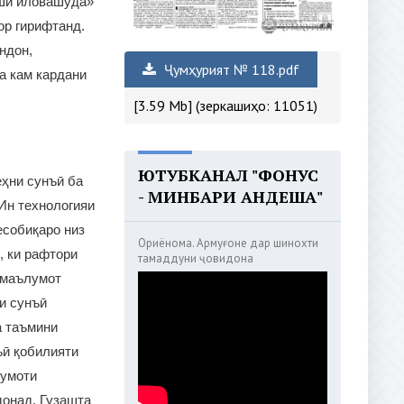
иши иловашуда»
ор гирифтанд.
ндон,
Ҷумҳурият № 118.pdf
а кам кардани
[3.59 Mb] (зеркашиҳо: 11051)
ЮТУБКАНАЛ "ФОНУС
еҳни сунъӣ ба
- МИНБАРИ АНДЕША"
Ин технологияи
есобиқаро низ
Ориёнома. Армуғоне дар шинохти
, ки рафтори
тамаддуни ҷовидона
 маълумот
и сунъӣ
а таъмини
ъӣ қобилияти
лумоти
донад. Гузашта