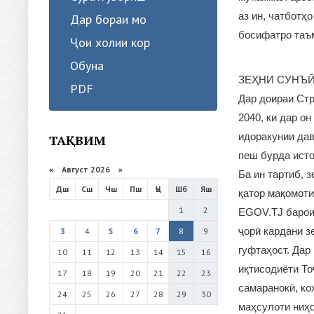
аз ин, чатботҳ
Дар бораи мо
босифатро таъ
Ҷои холии кор
Обуна
ЗЕҲНИ СУНЪӢ
PDF
Дар доираи Стр
2040, ки дар о
идоракунии дав
ТАҚВИМ
пеш бурда исто
«
Август 2026 »
Ба ин тартиб, 
Дш
Сш
Чш
Пш
Ҷъ
Шб
Яш
қатор мақомот
1
2
EGOV.TJ барои 
ҷорӣ кардани з
3
4
5
6
7
8
9
гуфтаҳост. Дар
10
11
12
13
14
15
16
иқтисодиёти То
17
18
19
20
21
22
23
самаранокӣ, ко
24
25
26
27
28
29
30
маҳсулоти ниҳо