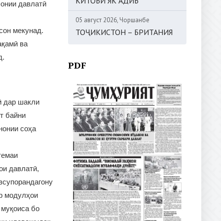
КИТОБИ ЯК АДИБ
сонии давлатӣ
05 август 2026, Чоршанбе
сон мекунад.
ТОҶИКИСТОН – БРИТАНИЯ
ақамӣ ва
д.
PDF
ӣ дар шакли
т байни
нонии соҳа
темаи
ои давлатӣ,
озсупорандагону
ор модулҳои
 муқоиса бо