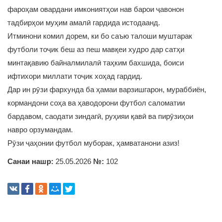
фароҳам овардани имкониятҳои нав барои ҷавонон
тадбирҳои муҳим амалӣ гардида истодаанд.
Итминони комил дорем, ки бо саъю талоши муштарак
футболи тоҷик беш аз пеш мавқеи худро дар сатҳи
минтақавию байналмилалӣ таҳким бахшида, боиси
ифтихори миллати тоҷик хоҳад гардид.
Дар ин рӯзи фархунда ба ҳамаи варзишгарон, мураббиён,
кормандони соҳа ва ҳаводорони футбол саломатии
бардавом, саодати зиндагӣ, руҳияи қавӣ ва пирӯзиҳои
навро орзумандам.
Рӯзи ҷаҳонии футбол муборак, ҳамватанони азиз!
Санаи нашр:
25.05.2026
№:
102