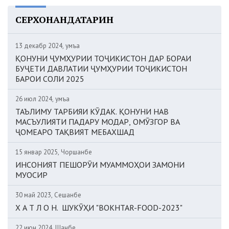
СЕРХОНАНДАТАРИН
13 декабр 2024, Ҷумъа
ҚОНУНИ ҶУМҲУРИИ ТОҶИКИСТОН ДАР БОРАИ
БУҶЕТИ ДАВЛАТИИ ҶУМҲУРИИ ТОҶИКИСТОН
БАРОИ СОЛИ 2025
26 июл 2024, Ҷумъа
ТАЪЛИМУ ТАРБИЯИ КӮДАК. ҚОНУНИ НАВ
МАСЪУЛИЯТИ ПАДАРУ МОДАР, ОМӮЗГОР ВА
ҶОМЕАРО ТАҚВИЯТ МЕБАХШАД
15 январ 2025, Чоршанбе
ИНСОНИЯТ ПЕШОРӮИ МУАММОҲОИ ЗАМОНИ
МУОСИР
30 май 2023, Сешанбе
Х А Т Л О Н. ШУКӮҲИ "BOKHTAR-FOOD-2023"
22 июн 2024, Шанбе