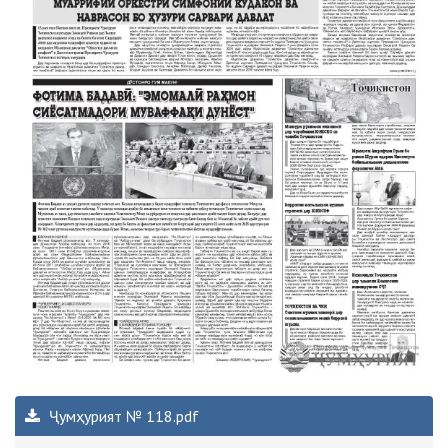
Ҷумҳурият № 118.pdf