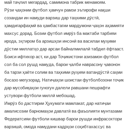
май таҷлил мегардад, самимона табрик менамоям.
Рӯзи ҷаҳонии футбол ҳамчун рамзи эътирофи нақши
созандаи ин намуди варзиш дар таҳкими дӯстӣ,
ҳамдигарфаҳмӣ ва ҳамбастагии мардумони ҷаҳон аҳамияти
махсус дорад. Бозии футбол имрӯз ба мактаби тарбияи
ирода, эҳтиром ба арзишҳои инсонӣ ва василаи муҳими
дӯстии миллатҳо дар арсаи байналмилалӣ табдил ёфтааст.
Боиси ифтихор аст, ки дар Тоҷикистони азизамон футбол
сол ба сол рушд намуда, барои ҷалби наврасону ҷавонон
ба тарзи ҳаёти солим ва таҳкими руҳияи ватандӯстӣ саҳми
босазо мегузорад. Натиҷаҳои шоистаи футболбозони тоҷик
дар мусобиқаҳои гуногун далели равшани пешрафти
устувори футболи миллӣ мебошад.
Имрӯз бо дастгирии Ҳукумати мамлакат, дар натиҷаи
амалисозии барномаҳои давлатӣ ва фаъолияти мунтазами
Федератсияи футболи кишвар барои рушди инфрасохтори
варзишӣ, омода намудани кадрҳои соҳибтахассус ва