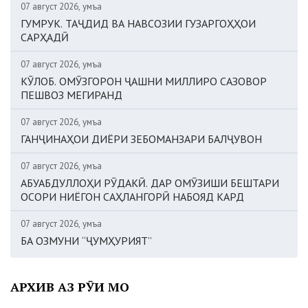
07 август 2026, Ҷумъа
ГУМРУК. ТАҶДИД ВА НАВСОЗИИ ГУЗАРГОҲҲОИ
САРҲАДӢ
07 август 2026, Ҷумъа
КӮЛОБ. ОМӮЗГОРОН ҶАШНИ МИЛЛИРО САЗОВОР
ПЕШВОЗ МЕГИРАНД
07 август 2026, Ҷумъа
ГАНҶИНАҲОИ ДИЁРИ ЗЕБОМАНЗАРИ БАЛҶУВОН
07 август 2026, Ҷумъа
АБУАБДУЛЛОҲИ РӮДАКӢ. ДАР ОМӮЗИШИ БЕШТАРИ
ОСОРИ НИЁГОН САҲЛАНГОРӢ НАБОЯД КАРД
07 август 2026, Ҷумъа
БА ОЗМУНИ “ҶУМҲУРИЯТ”
АРХИВ АЗ РӮИ МОҲ