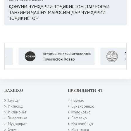
ҚОНУНИ ҶУМҲУРИИ ТОҶИКИСТОН ДАР БОРАИ
ТАНЗИМИ ҶАШНУ МАРОСИМ ДАР ҶУМҲУРИИ
ТОҶИКИСТОН
Агентии миллии иттилоотии
Вазорати
Тоҷикистон Ховар
Ҷумҳурии
БАХШҲО
ПРЕЗИДЕНТИ ҶТ
Сиёсат
Паёмҳо
Иқтисод
Суханрониҳо
Иҷтимоиёт
Мулоқотҳо
Энергетика
Сафарҳо
Муҳоҷират
Мусоҳибаҳо
Ҳуқуқ
Мақолаҳо