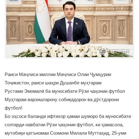
Раиси Маҷлиси миллии Маҷлиси Олии Ҷумҳурии
Тоҷикистон, раиси шаҳри Душанбе муҳтарам
Рустами Эмомалӣ ба муносибати Рӯзи ҷаҳонии футбол
Муҳтарам варзишгарону собиқадорон ва дӯстдорони
футбол!
Бо эҳсоси баланди ифтихор ҳамаи шуморо ба муносибати
солгарди навбатии Рӯзи ҷаҳонии футбол, ки ҳамасола,
мутобиқи қатъномаи Созмони Милали Муттаҳид, 25-уми