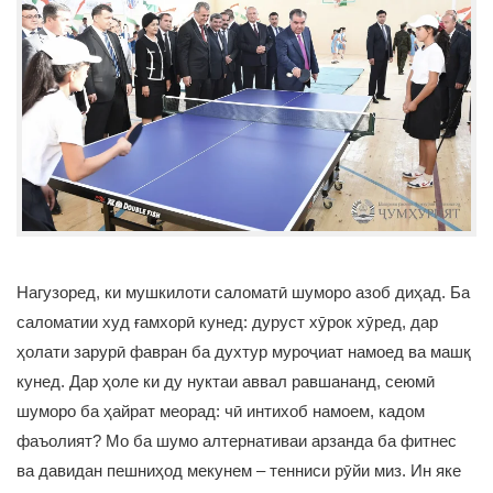
Нагузоред, ки мушкилоти саломатӣ шуморо азоб диҳад. Ба
саломатии худ ғамхорӣ кунед: дуруст хӯрок хӯред, дар
ҳолати зарурӣ фавран ба духтур муроҷиат намоед ва машқ
кунед. Дар ҳоле ки ду нуктаи аввал равшананд, сеюмӣ
шуморо ба ҳайрат меорад: чӣ интихоб намоем, кадом
фаъолият? Мо ба шумо алтернативаи арзанда ба фитнес
ва давидан пешниҳод мекунем – тенниси рӯйи миз. Ин яке