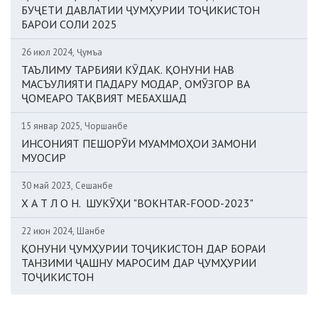
БУҶЕТИ ДАВЛАТИИ ҶУМҲУРИИ ТОҶИКИСТОН
БАРОИ СОЛИ 2025
26 июл 2024, Ҷумъа
ТАЪЛИМУ ТАРБИЯИ КӮДАК. ҚОНУНИ НАВ
МАСЪУЛИЯТИ ПАДАРУ МОДАР, ОМӮЗГОР ВА
ҶОМЕАРО ТАҚВИЯТ МЕБАХШАД
15 январ 2025, Чоршанбе
ИНСОНИЯТ ПЕШОРӮИ МУАММОҲОИ ЗАМОНИ
МУОСИР
30 май 2023, Сешанбе
Х А Т Л О Н. ШУКӮҲИ "BOKHTAR-FOOD-2023"
22 июн 2024, Шанбе
ҚОНУНИ ҶУМҲУРИИ ТОҶИКИСТОН ДАР БОРАИ
ТАНЗИМИ ҶАШНУ МАРОСИМ ДАР ҶУМҲУРИИ
ТОҶИКИСТОН