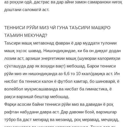
аз роҳҳои одӣ, дастрас ва дар айни замон самараноки нигоҳ
доштани саломатӣ аст.
ТЕННИСИ РӮЙИ МИЗ ЧӢ ГУНА ТАЪСИРИ МАШҚРО
ТАЪМИН МЕКУНАД?
Таъсири машқ метавонад фавран ё дар муддати тулонии
машқ эҳсос шавад. Нишондиҳандае, ки ба он диққат додан
лозим аст, арзиши энергетикии машқ (шумораи калорияҳои
сӯхташуда дар як воҳиди вақт) мебошад. Барои тенниси
рӯйи миз ин нишондиҳанда аз 6,6 то 10 ккал/дақиқа аст. Ин
нисбат ба тенниси калон ё футбол камтар, бо шиноварӣ, ё
волейбол муқоисашаванда ва нисбат ба гимнастика, ё
рақси варзишӣ бештар мебошад.
Фарқи асосии байни тенниси рӯйи миз ва давидан ё роҳ
рафтан набудани давра аст. Дар давоми бозӣ, варзишгар
тӯбро ба даст мегирад ва мезанад, роҳ меравад, меҷаҳад,