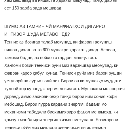
хам мешавад ва нишаста ҳаракат мекунад. Танҳо дар як
сет 150 зарба зада мешавад.
ШУМО АЗ ТАМРИН ЧӢ МАНФИАТҲОИ ДИГАРРО
ИНТИЗОР ШУДА МЕТАВОНЕД?
Теннис аз бозигар талаб мекунад, ки фавран вокуниш
нишон диҳад ва то 600 мушакро ҳаракат диҳад. Асосан,
тамоми бадан, аз пойҳо то гардан, машғул аст.
Ҳангоми бозии тенниси рӯйи миз варзишгар меомӯзад, ки
фавран қарор қабул кунад. Тенниси рӯйи миз барои рушди
устуворӣ ва суръат олӣ аст. Барои он ки мушакҳо муддати
тулонӣ кор кунанд, энергия лозим аст. Мушакҳои мо энергия
доранд, аммо захираи онҳо танҳо барои ним сония кофӣ
мебошад. Барои пурра кардани энергия, бадани мо
механизми табодули биохимиявиро фаъол менамояд, ки
ҳамчун манбаъҳои энергия хизмат мекунанд. Бозигарони
тенниси рӯйи миз миқдори зиёди оксиген истеъмол