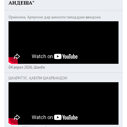
АНДЕША"
Ориёнома. Армуғоне дар шинохти тамаддуни ҷовидона
04 апрел 2026, Шанбе
ШАҲРИТУС. ҚАБУЛИ ШАҲРВАНДОН