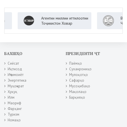
Агентии миллии иттилоотии
Вазорати 
Тоҷикистон Ховар
Ҷумҳурии 
БАХШҲО
ПРЕЗИДЕНТИ ҶТ
Сиёсат
Паёмҳо
Иқтисод
Суханрониҳо
Иҷтимоиёт
Мулоқотҳо
Энергетика
Сафарҳо
Муҳоҷират
Мусоҳибаҳо
Ҳуқуқ
Мақолаҳо
Илм
Барқияҳо
Маориф
Фарҳанг
Туризм
Номаҳо