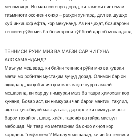
менамоянд. Ин маънои онро дорад, ки тамоми системаи
таъминоти оксигени онҳо – рагҳои хунгард, дил ва шушҳо
хуб инкишоф ёфта, кор мекунанд. Аз ин ҷиҳат, бозигарони
тенниси рӯйи миз ба бозигарони тӯббозӣ дар об монанданд.
ТЕННИСИ РӮЙИ МИЗ ВА МАҒЗИ САР ЧӢ ГУНА
АЛОҚАМАНДАНД?
Маълум мешавад, ки байни тенниси рӯйи миз ва қувваи
мағзи мо робитаи мустақим вуҷуд дорад. Олимон бар он
ақидаанд, ки қобилиятҳои мағз вақте пурра амалӣ
мешаванд, ки ҳар ду нимкураи мағз ба таври ҳамоҳанг кор
кунанд. Бовар аст, ки нимкураи чап барои мантиқ, таҳлил,
ақл ва ҳисобкунӣ масъул аст, дар ҳоле ки нимкураи рост
барои тахайюл, шавқ, хаёл, тавсиф ва ғайра масъул
мебошад. Чӣ тавр мо метавонем ба онҳо якҷоя кор
карданро "омӯзонем"? Маълум мешавад, ки ин бо тенниси