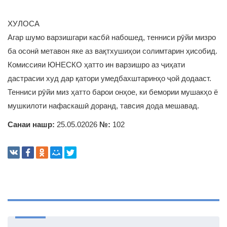
ХУЛОСА
Агар шумо варзишгари касбӣ набошед, тенниси рӯйи мизро
ба осонӣ метавон яке аз вақтхушиҳои солимтарин ҳисобид.
Комиссияи ЮНЕСКО ҳатто ин варзишро аз ҷиҳати
дастрасии худ дар қатори умедбахштаринҳо ҷой додааст.
Тенниси рӯйи миз ҳатто барои онҳое, ки бемории мушакҳо ё
мушкилоти нафаскашӣ доранд, тавсия дода мешавад.
Санаи нашр:
25.05.02026
№:
102