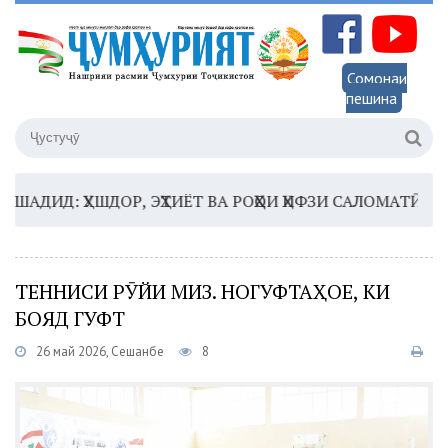
Сомонаи
пешина
Д: ҲУШДОР, ЭҲТИЁТ ВА РОҲҲОИ ҲИФЗИ САЛОМАТӢ
16:3
ТЕННИСИ РӮЙИ МИЗ. НОГУФТАҲОЕ, КИ
БОЯД ГУФТ
26 май 2026, Сешанбе
8