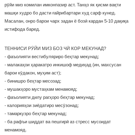
рӯйи миз комилан имконпазир аст. Танҳо як қисми вақти
машқи худро бо дасти ғайрибартари худ сарф кунед.
Масалан, онро барои чарх задан ё бозӣ кардан 5-10 дақиқа
истифода баред.
ТЕННИСИ РӮЙИ МИЗ БОЗ ЧӢ КОР МЕКУНАД?
- фаъолияти вестибуляриро беҳтар мекунад;
- малакаҳои ҳаракатро инкишоф медиҳад (ин, махсусан
барои кӯдакон, муҳим аст);
- бинишро беҳтар месозад;
- мушакҳоро мустаҳкам менамояд;
- фаъолияти дилу рагҳоро беҳтар мекунад;
- калорияҳои зиёдатиро месӯзонад;
- тамаркузро беҳтар мекунад;
- ба рафъи шиддат ва пешгирӣ аз стресс мусоидат
менамояд.