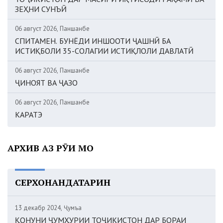
ЗЕҲНИ СУНЪӢ
06 август 2026, Панҷшанбе
СПИТАМЕН. БУНЁДИ ИНШООТИ ҶАШНӢ БА
ИСТИҚБОЛИ 35-СОЛАГИИ ИСТИҚЛОЛИ ДАВЛАТӢ
06 август 2026, Панҷшанбе
ҶИНОЯТ ВА ҶАЗО
06 август 2026, Панҷшанбе
КАРАТЭ
АРХИВ АЗ РӮИ МОҲ
СЕРХОНАНДАТАРИН
13 декабр 2024, Ҷумъа
ҚОНУНИ ҶУМҲУРИИ ТОҶИКИСТОН ДАР БОРАИ