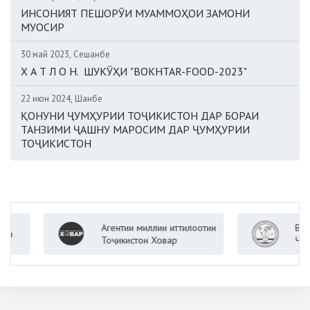
ИНСОНИЯТ ПЕШОРӮИ МУАММОҲОИ ЗАМОНИ
МУОСИР
30 май 2023, Сешанбе
Х А Т Л О Н. ШУКӮҲИ "BOKHTAR-FOOD-2023"
22 июн 2024, Шанбе
ҚОНУНИ ҶУМҲУРИИ ТОҶИКИСТОН ДАР БОРАИ
ТАНЗИМИ ҶАШНУ МАРОСИМ ДАР ҶУМҲУРИИ
ТОҶИКИСТОН
Агентии миллии иттилоотии
Вазорат
Тоҷикистон Ховар
Ҷумҳури