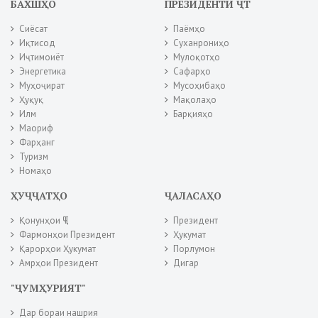
БАХШҲО
ПРЕЗИДЕНТИ ҶТ
Сиёсат
Паёмҳо
Иқтисод
Суханрониҳо
Иҷтимоиёт
Мулоқотҳо
Энергетика
Сафарҳо
Муҳоҷират
Мусоҳибаҳо
Ҳуқуқ
Мақолаҳо
Илм
Барқияҳо
Маориф
Фарҳанг
Туризм
Номаҳо
ҲУҶҶАТҲО
ҶАЛАСАҲО
Қонунҳои ҶТ
Президент
Фармонҳои Президент
Ҳукумат
Қарорҳои Ҳукумат
Порлумон
Амрҳои Президент
Дигар
"ҶУМҲУРИЯТ"
Дар бораи нашрия