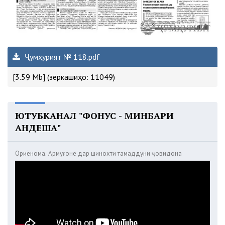
Ҷумҳурият № 118.pdf
[3.59 Mb] (зеркашиҳо: 11049)
ЮТУБКАНАЛ "ФОНУС - МИНБАРИ
АНДЕША"
Ориёнома. Армуғоне дар шинохти тамаддуни ҷовидона