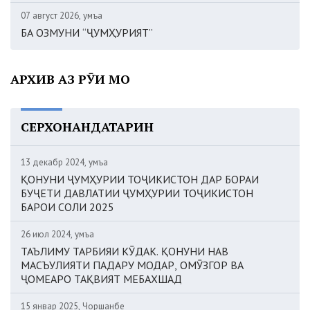
07 август 2026, Ҷумъа
БА ОЗМУНИ “ҶУМҲУРИЯТ”
АРХИВ АЗ РӮИ МОҲ
СЕРХОНАНДАТАРИН
13 декабр 2024, Ҷумъа
ҚОНУНИ ҶУМҲУРИИ ТОҶИКИСТОН ДАР БОРАИ
БУҶЕТИ ДАВЛАТИИ ҶУМҲУРИИ ТОҶИКИСТОН
БАРОИ СОЛИ 2025
26 июл 2024, Ҷумъа
ТАЪЛИМУ ТАРБИЯИ КӮДАК. ҚОНУНИ НАВ
МАСЪУЛИЯТИ ПАДАРУ МОДАР, ОМӮЗГОР ВА
ҶОМЕАРО ТАҚВИЯТ МЕБАХШАД
15 январ 2025, Чоршанбе