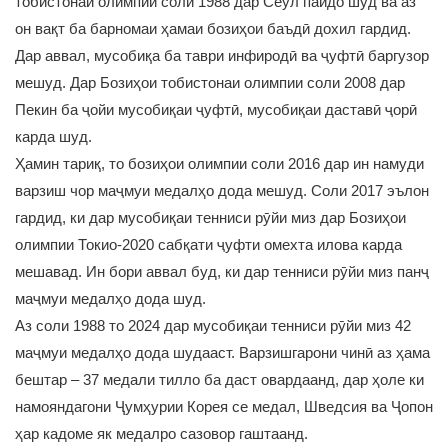
тобистонаи олимпии соли 1988 дар Сеул пайдо шуд ва аз
он вақт ба барномаи ҳамаи бозиҳои баъдӣ дохил гардид.
Дар аввал, мусобиқа ба таври инфиродӣ ва ҷуфтӣ баргузор
мешуд. Дар Бозиҳои тобистонаи олимпии соли 2008 дар
Пекин ба ҷойи мусобиқаи ҷуфтӣ, мусобиқаи даставӣ ҷорӣ
карда шуд.
Ҳамин тариқ, то бозиҳои олимпии соли 2016 дар ин намуди
варзиш чор маҷмуи медалҳо дода мешуд. Соли 2017 эълон
гардид, ки дар мусобиқаи тенниси рӯйи миз дар Бозиҳои
олимпии Токио-2020 сабқати ҷуфти омехта илова карда
мешавад. Ин бори аввал буд, ки дар тенниси рӯйи миз панҷ
маҷмуи медалҳо дода шуд.
Аз соли 1988 то 2024 дар мусобиқаи тенниси рӯйи миз 42
маҷмуи медалҳо дода шудааст. Варзишгарони чинӣ аз ҳама
бештар – 37 медали тилло ба даст овардаанд, дар ҳоле ки
намояндагони Ҷумҳурии Корея се медал, Шведсия ва Ҷопон
ҳар кадоме як медалро сазовор гаштаанд.