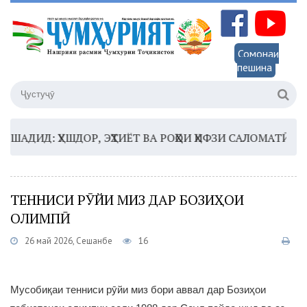
Сомонаи
пешина
ДИД: ҲУШДОР, ЭҲТИЁТ ВА РОҲҲОИ ҲИФЗИ САЛОМАТӢ
16:
ТЕННИСИ РӮЙИ МИЗ ДАР БОЗИҲОИ
ОЛИМПӢ
26 май 2026, Сешанбе
16
Мусобиқаи тенниси рӯйи миз бори аввал дар Бозиҳои