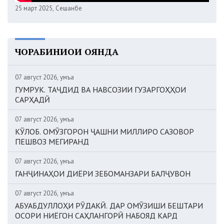
25 март 2025, Сешанбе
ЧОРАБИНИҲОИ ОЯНДА
07 август 2026, Ҷумъа
ГУМРУК. ТАҶДИД ВА НАВСОЗИИ ГУЗАРГОҲҲОИ
САРҲАДӢ
07 август 2026, Ҷумъа
КӮЛОБ. ОМӮЗГОРОН ҶАШНИ МИЛЛИРО САЗОВОР
ПЕШВОЗ МЕГИРАНД
07 август 2026, Ҷумъа
ГАНҶИНАҲОИ ДИЁРИ ЗЕБОМАНЗАРИ БАЛҶУВОН
07 август 2026, Ҷумъа
АБУАБДУЛЛОҲИ РӮДАКӢ. ДАР ОМӮЗИШИ БЕШТАРИ
ОСОРИ НИЁГОН САҲЛАНГОРӢ НАБОЯД КАРД